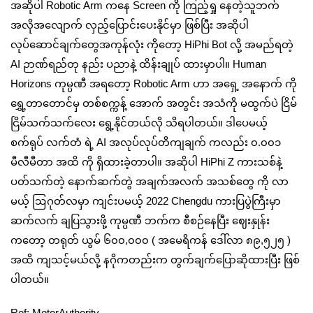
အဆိုပါ Robotic Arm ကနေ Screen ကို ကြည့်ရှု နေတဲ့သူဘက်
အလိုအလျောက် လှည့်ပြောင်းပေးနိုင်မှာ ဖြစ်ပြီး အဆိုပါ
လုပ်ဆောင်ချက်တွေအကုန်လုံး ကိုတော့ HiPhi Bot လို့ အမည်ရတဲ့
AI ဉာဏ်ရည်တု နည်း ပညာနဲ့ ထိန်းချုပ် ထားမှာပါ။ Human
Horizons ကုမ္ပဏီ အရတော့ Robotic Arm ဟာ အရှေ့ အနောက် ကို
ရွှေ့တာတောင်မှ တစ်စက္ကန့် အောက် အတွင်း အသံကို မထွက်ပဲ ငြိမ်
ငြိမ်သက်သက်လေး ရွေ့နိုင်တယ်လို သိရပါတယ်။ ဒါပေမယ့်
စက်ရုပ် လက်တံ ရဲ့ AI အလုပ်လုပ်တိကျချက် ကလည်း ၀.၀၀၁
မီလီမီတာ အထိ ကို ရှိထားခဲ့တာပါ။ အဆိုပါ HiPhi Z ကားသစ်နဲ့
ပတ်သက်တဲ့ နောက်ဆက်တွဲ အချက်အလက် အသစ်တွေ ကို လာ
မယ့် ဩဂုတ်လမှာ ကျင်းပမယ့် 2022 Chengdu ကားပြပွဲကြီးမှာ
ဆက်လက် ချပြသွားဖို့ ကုမ္ပဏီ ဘက်က စီစဉ်နေပြီး ဈေး‌နှုန်း
ကတော့ တရုတ် ယွမ် ၆၀၀,၀၀၀ ( အမေရိကန် ဒေါ်လာ ၈၉,၅၂၅ )
အထိ ကျသင့်မယ်လို့ နဂိုကတည်းက တွက်ချက်ပြောဆိုထားပြီး ဖြစ်
ပါတယ်။
Ref: MotorAuthority