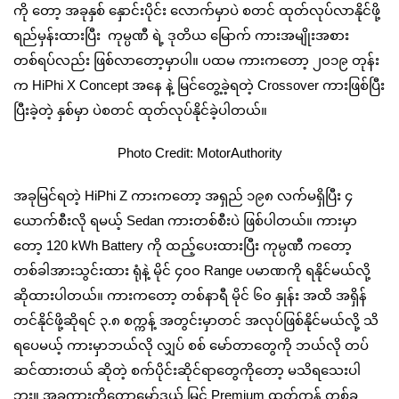
ကို တော့ အခုနှစ် နှောင်းပိုင်း လောက်မှာပဲ စတင် ထုတ်လုပ်လာနိုင်ဖို့
ရည်မှန်းထားပြီး ကုမ္ပဏီ ရဲ့ ဒုတိယ မြောက် ကားအမျိုးအစား
တစ်ရပ်လည်း ဖြစ်လာတော့မှာပါ။ ပထမ ကားကတော့ ၂၀၁၉ တုန်း
က HiPhi X Concept အနေ နဲ့ မြင်တွေ့ခဲ့ရတဲ့ Crossover ကားဖြစ်ပြီး
ပြီးခဲ့တဲ့ နှစ်မှာ ပဲစတင် ထုတ်လုပ်နိုင်ခဲ့ပါတယ်။
Photo Credit: MotorAuthority
အခုမြင်ရတဲ့ HiPhi Z ကားကတော့ အရှည် ၁၉၈ လက်မရှိပြီး ၄
ယောက်စီးလို ရမယ့် Sedan ကားတစ်စီးပဲ ဖြစ်ပါတယ်။ ကားမှာ
တော့ 120 kWh Battery ကို ထည့်ပေးထားပြီး ကုမ္ပဏီ ကတော့
တစ်ခါအားသွင်းထား ရုံနဲ့ မိုင် ၄၀၀ Range ပမာဏကို ရနိုင်မယ်လို့
ဆိုထားပါတယ်။ ကားကတော့ တစ်နာရီ မိုင် ၆၀ နှုန်း အထိ အရှိန်
တင်နိုင်ဖို့ဆိုရင် ၃.၈ စက္ကန့် အတွင်း‌မှာတင် အလုပ်ဖြစ်နိုင်မယ်လို့ သိ
ရပေမယ့် ကားမှာဘယ်လို လျှပ် စစ် မော်တာတွေကို ဘယ်လို တပ်
ဆင်ထားတယ် ဆိုတဲ့ စက်ပိုင်းဆိုင်ရာတွေကိုတော့ မသိရသေးပါ
ဘူး။ အခုကားကိုတော့မော်ဒယ် မြင့် Premium ထုတ်ကုန် တစ်ခု