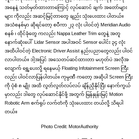
အနေနဲ့ သတ်မှတ်ထားတာကြောင့် လုပ်ဆောင် ချက် အတော်များ
များ ကိုလည်း အဆင့်မြင့်တာတွေ ချည်း သုံးပေးထား ပါတယ်။
အသံစနစ်မှာ ဆိုရင်တော့ စပီကာ ၂၃ လုံး ပါဝင်တဲ့ Meridian Audio
စနစ် ၊ ထိုင်ခုံတွေ ကလည်း Nappa Leather Trim တွေနဲ့ အတူ
နောက်ဆုံးပေါ် Lidar Sensor အပါအဝင် Sensor ပေါင်း ၃၄ လုံး
အထိပါဝင်တဲ့ Electronic Driver Assist နည်းပညာတွေလည်း ပါဝင်
လာပါတယ်။ ဒါ့အပြင် အသေတပ်ဆင်ထားတာ မဟုတ်ပဲ အလိုအ
လျောက် ရွှေ့ပေးလို့ ရနေမယ့် Floating Infotainment Screen ကြီး
လည်း ပါဝင်လာပြန်ပါတယ်။ ကုမ္ပဏီ ကတော့ အဆိုပါ Screen ကြီး
ကို ပုံစံ ၈ မျိုး အထိ လွတ်လွတ်လပ်လပ် ချိန်ညှိနိုင်ပြီး နောက်ကွယ်
မှာလည်း ဒါတွေ လုပ်ဆောင်နိုင်ဖို့ အတွက် မြန်နှုန်းမြင့် Motion
Robotic Arm စက်ရုပ် လက်တံကို သုံးပေးထား တယ်လို့ သိရပါ
တယ်။
Photo Credit: MotorAuthority