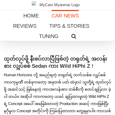
Skip
to
HOME
CAR NEWS
content
REVIEWS
TIPS & STORIES
TUNING
View
Larger
ထုတ်လုပ်ဖို့ နီးစပ်လာပြီဖြစ်တဲ့ တရုတ်ရဲ့ အလန်း
Image
စား လျှပ်စစ် Sedan ကား Wild HiPhi Z !
Human Horizons လို့ အမည်ရတဲ့ တရုတ်ရဲ့ တက်သစ်စ လျှပ်စစ်
ကားကုမ္ပဏီ တစ်ခုကတော့ အခုတစ် ပတ် ထဲမှာပဲ သူတို့ရဲ့ ထုတ်လုပ်
ဖို့ အဆင်သင့် ဖြစ်နေတဲ့ ကားအလန်းစား တစ်စီးကို စတင်ချပြလာ ခဲ့
ပါ တယ်။ အဆိုပါ ကားကတော့ ယခင် ချပြထားဖူးတဲ့ Wild HiPhi Z
ရဲ့ Concept အပေါ် အခြေခံထားတဲ့ Production အဆင့် ကားဖြစ်ပြီး
နဂိုမူလ Concept အတိုင်းကို ကြမ်းပြထားတာ တွေ့ရမှာပါ။ ကားသစ်