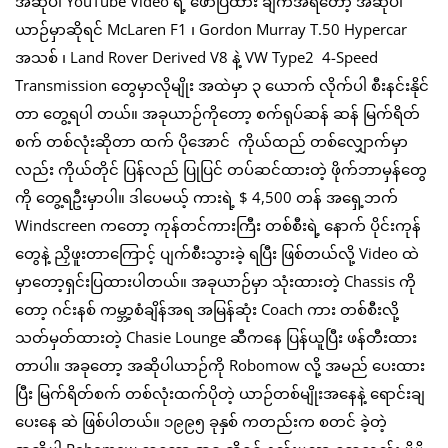
အဆိုပါ YouTube Video ရဲ့ ဖော်ပြထား ချက်အရတော့ အဆိုပါ
ယာဉ်မှာဆိုရင် McLaren F1 ၊ Gordon Murray T.50 Hypercar
အသစ် ၊ Land Rover Derived V8 နဲ့ VW Type2 4-Speed
Transmission ‌တွေမှာလိုမျိုး အထဲမှာ ၃ ‌ယောက် လိုက်ပါ စီးနင်းနိုင်
တာ တွေ့ရပါ တယ်။ အခုယာဉ်ကိုတော့ စက်ရုပ်ဆန် ဆန် မြက်ရိတ်
စက် တစ်လုံးဆိုတာ ထက် ပိုအောင် ကိုယ်ထည် တစ်လျှောက်မှာ
လည်း ကိုယ်တိုင် ပြန်လည် ပြုပြင် တပ်ဆင်ထားတဲ့ ဖိုက်ဘာမှန်တွေ
ကို တွေ့ရဦးမှာပါ။ ဒါပေမယ့် ကားရဲ့ $ 4,500 တန် အရှေ့ဘက်
Windscreen ကတော့ ကုန်တင်ကားကြီး တစ်စီးရဲ့ နောက် ပိုင်းကုန်
တွေနဲ့ ညှိဖူးတာကြောင့် ပျက်စီးသွားခဲ့ ရပြီး ဖြစ်တယ်လို့ Video ထဲ
မှာတော့ရှင်းပြထားပါတယ်။ အခုယာဉ်မှာ သုံးထားတဲ့ Chassis ကို
တော့ ဂင်းနစ် ကမ္ဘာ့စံချိန်အရ အမြန်ဆုံး Coach ကား တစ်စီးလို့
သတ်မှတ်ထားတဲ့ Chasie Lounge ဆီကနေ ပြန်ယူပြီး ဖန်တီးထား
တာပါ။ အခုတော့ အဆိုပါယာဉ်ကို Robomow လို့ အမည် ပေးထား
ပြီး မြက်ရိတ်စက် တစ်လုံးထက်ပိုတဲ့ ယာဉ်တစ်မျိုးအနေနဲ့ ရောင်းချ
ပေးနေ ဆဲ ဖြစ်ပါတယ်။ ၁၉၉၅ ခုနှစ် ကတည်းက စတင် ခဲ့တဲ့