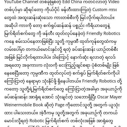
YouTube Channel တစ်ခုဖြစ်တဲ့ Edd China ကတင်လာတဲ့ Video
တစ်ပုဒ်မှာ ဆိုရင်တော့ ကိုယ်ပိုင် ဖန်တီးထားကြတဲ့ Custom ကား
တွေထဲ အထူးဆန်းဆုံးသော ကားတစ်စီးကို မြင်လိုက်ရပါတယ်။
အဆိုပါ ကားကို တော့ စက်ရုပ်ဆန်ဆန် ပစ္စည်း ကိရိယာတွေနဲ့
မြက်ရိတ်စက်တွေ ကို ဖန်တီး ထုတ်လုပ်နေခဲ့တဲ့ Friendly Robotics
ကနေ စမ်းသပ်နေတာဖြစ်ပြီး သူတို့ ကုမ္ပဏီ ထုတ်ကုန်တွေထဲကမှ
လမ်းပေါ်မှာ တကယ်မောင်းနှင်လို့ ရတဲ့ ခပ်ဆန်းဆန်း ယာဉ်တစ်စီး
အဖြစ် မြင်လိုက်ရတာပါပဲ။ ဒါကြောင့် နောက်ဆုံး ရလာတဲ့ ရလဒ်
အရတော့ အခုကားက လုံးဝကို ငေးကြည့်ချင်စရာ ပုံစံတစ်မျိုး ဖြစ်
နေစေပြီးတော့ ကုမ္ပဏီက ထုတ်လုပ်တဲ့ စက်ရုပ် မြက်ရိတ်စက်ကိုပါ
ကြော်ငြာတဲ့ နေရာမှာ သုံးနိုင်ဖို့ ရှိနေပါတယ်။ Friendly Robotics တို့
ကတော့ သူတို့ရဲ့မြက်ရိတ်စက်တွေ ကြော်ငြာတဲ့အခါမှာ အခုယာဉ်ကို
ခပ်ဆန်းဆန်း အာရုံရ အောင် သုံးချင်တဲ့ သဘောရှိပြီး Oscar Mayer
Weinermobile Book ဆိုတဲ့ Page ကိုတောင်သူတို့ အတွက် ယူသုံး
ထား ပါသေးတယ်။ အဲ့ဒီကမှ သူတို့အတွက် အခုယာဉ်ကို တကယ်
မောင်းလို့ရတဲ့ Robotic မြက်ရိတ်စက် တစ်လုံးအဖြစ် အာရုံတွေ