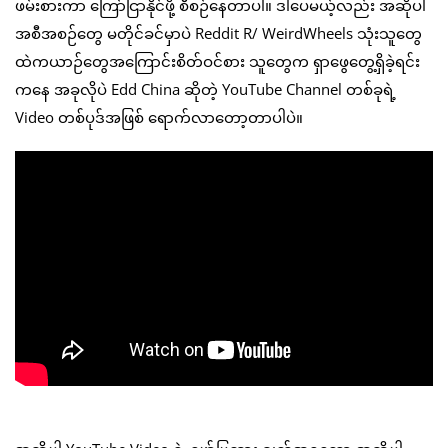
ဖမ်းစားကာ ကြော်ငြာနိုင်ဖို့ စီစဉ်နေတာပါ။ ဒါပေမယ့်လည်း အဆိုပါ
အစီအစဉ်တွေ မတိုင်ခင်မှာပဲ Reddit R/ WeirdWheels သုံးသူတွေ
ထဲကယာဉ်တွေအကြောင်းစိတ်ဝင်စား သူတွေက ရှာဖွေတွေ့ရှိခဲ့ရင်း
ကနေ အခုလိုပဲ Edd China ဆိုတဲ့ YouTube Channel တစ်ခုရဲ့
Video တစ်ပုဒ်အဖြစ် ရောက်လာတော့တာပါပဲ။