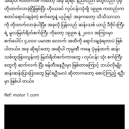
အဆိုပါ Robomow ကတော့ အခု ဆိုရင် နည်းပညာ တွေလည်း ပိုမို
တိုးတက်လာခဲ့ပြီဖြစ်ပြီး ဟိုးယခင် လုပ်ငန်းသုံးဖို့ ၁၉၉၈ ကတည်းက
စတင်ရောင်းချခဲ့တဲ့ စက်တွေနဲ့ ယှဉ်ရင် အခုကတော့ သိသိသာသာ
ကို တိုးတက်လာခဲ့ပါပြီ။ အခုလို ပြန်လည် ဆန်းသစ် ယာဉ် ဒီဇိုင်းကြီး
ရဲ့ မူလမြတ်ရိတ်စက်ကြီး ကိုတော့ ၁၉၉၈ နဲ့ ၂၀၀၁ အကြားမှာ
စက်ပေါင်း ၄,၀၀၀ ပမာဏ လောက် အထိကို ရောင်းချခဲ့ရတာပဲ ဖြစ်
ပါတယ်။ အခု ဆိုရင်တော့ အဆိုပါ ကုမ္ပဏီ ကနေ ပုံမှန်ထက် ဆန်း
သစ်ထူးခြားလွန်းတဲ့ မြတ်ရိတ်စက်ကားတွေ ၊ လုပ်ငန်း သုံး စက်ကြီး
တွေကို ဆက်လက် ပြီး ဖန်တီးနေဦးမှာ ဖြစ်တာကြောင့် ဘယ်လိုမျိုး
ဆန်းဆန်းပြားပြားတွေ မြင်ရဦးမလဲ ဆိုတာကတော့ စောင့်ကြည့် ရဦး
မှာ ဖြစ်ပါ တယ်။
Ref: motor 1.com