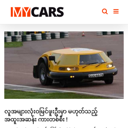
Skip
to
content
View
Larger
Image
လူအများလုံးဝမြင်ဖူးဦးမှာ မဟုတ်သည့်
အထူးအဆန်း ကားတစ်စီး !