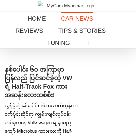
Skip
to
HOME
CAR NEWS
content
REVIEWS
TIPS & STORIES
TUNING
View
Larger
နှစ်ပေါင်း ၆၀ အကြာမှာ
Image
ပြန်လည် ပြင်ဆင်ခဲ့တဲ့ VW
ရဲ့ Half-Track Fox ကား
အဆန်းလေးတစ်စီး!
လွန်ခဲ့တဲ့ နှစ်ပေါင်း ၆၀ လောက်တုန်းက
စက်ပိုင်းဆိုင်ရာ ကျွမ်းကျင်လုပ်ငန်း
တစ်ခုကနေ Volkswagen ရဲ့ နာမည်
ကျော် Mircrobus ကားလေးကို Half-