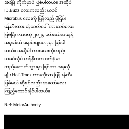
အချိန် ကိုက်မှာပဲ ဖြစ်ပါတယ်။ အဆိုပါ
ID.Buzz လေးကလည်း ယခင်
Microbus လေးကို ပြန်လည် မှီငြမ်း
ဖန်တီးထား တဲ့ခေတ်ပေါ် ကားသစ်လေး
ဖြစ်ပြီး လာမယ့် ၂၀၂၄ မော်ဒယ်အနေနဲ့
အခုနှစ်ထဲ ရောင်းချတော့မှာ ဖြစ်ပါ
တယ်။ အဆိုပါ ကားလေးကိုလည်း
ယခင်လိုပဲ ဟန်နိုဗာက စက်ရုံမှာ
တည်ဆောက်သွားမှာ ဖြစ်ကာ အခုလို
မျိုး Half-Track ကားလိုသာ ပြန်ဖန်တီး
ဖြစ်မယ် ဆိုရင်လည်း အတော်လေး
ကြည့်ကောင်းနိုင်ပါတယ်။
Ref: MotorAuthority