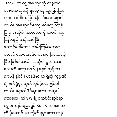
Track Fox လို့ အမည်ရတဲ့ ကုန်တင်
တစ်ဝက်သုံးလို့ ရမယ့် ထူးထူးခြားခြား
ကား တစ်စီးအဖြစ် ပြောင်းပေး ခဲ့ဖူးပါ
တယ်။ အခုဆိုရင်တော့ နှစ်တွေကြာခဲ့
ပြီးမှ အဆိုပါ ကားလေးကို တစ်စီး လုံး
ပြန်လည် ဆန်းသစ်ပြီး
တောင်ပေါ်ဒေသ လမ်းကြမ်းတွေမှာ
တောင် မောင်းနှင်နိုင် အောင် ပြင်ဆင်ခဲ့
ပြီပဲ ဖြစ်ပါတယ်။ အဆိုပါ မူလ ကား
လေးကို တော့ ၁၉၆၂ ခုနှစ် တုန်းက
ဂျာမနီ နိုင်ငံ ၊ ဟန်နိုဗာ မှာ ရှိတဲ့ ကုမ္ပဏီ
ရဲ့ စက်ရုံမှာ ထုတ်လုပ်ခဲ့တာ ဖြစ်ပါ
တယ်။ နောက်ပိုင်းမှာတော့ အဆိုပါ
ကားလေး ကို VW ရဲ့ စက်ပိုင်းဆိုင်ရာ
ကျွမ်းကျင်ပညာရှင် Kurt Kretzner ထံ
ကို ပို့ဆောင် ပေးလိုက်ရမှာတော့ အခု