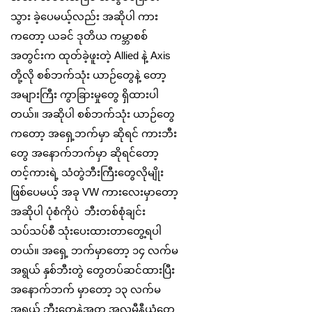
သွား ခဲ့ပေမယ့်လည်း အဆိုပါ ကား
ကတော့ ယခင် ဒုတိယ ကမ္ဘာ‌စစ်
အတွင်းက ထုတ်ခဲ့ဖူးတဲ့ Allied နဲ့ Axis
တို့လို စစ်ဘက်သုံး ယာဉ်တွေနဲ့ တော့
အများကြီး ကွာခြားမှုတွေ ရှိထားပါ
တယ်။ အဆိုပါ စစ်ဘက်သုံး ယာဉ်တွေ
ကတော့ အရှေ့ဘက်မှာ ဆိုရင် ကားဘီး
တွေ အနောက်ဘက်မှာ ဆိုရင်တော့
တင့်ကားရဲ့ သံတွဲဘီးကြီးတွေလိုမျိုး
ဖြစ်ပေမယ့် အခု VW ကားလေးမှာတော့
အဆိုပါ ပုံစံကိုပဲ ဘီးတစ်စုံချင်း
သပ်သပ်စီ သုံးပေးထားတာတွေ့ရပါ
တယ်။ အရှေ့ ဘက်မှာတော့ ၁၄ လက်မ
အရွယ် နှစ်ဘီးတွဲ တွေတပ်ဆင်ထားပြီး
အနောက်ဘက် မှာတော့ ၁၃ လက်မ
အရွယ် ဘီးတွေနဲ့အတူ အလူမီနီယံတွေ