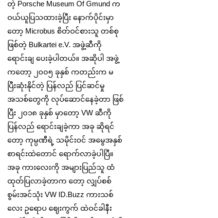
တဲ့ Porsche Museum Of Gmund က
ဝယ်ယူပြသထားခဲ့ပြီး နောက်ပိုင်းမှာ
တော့ Microbus စိတ်ဝင်စားသူ တစ်စု
ဖြစ်တဲ့ Bulkartei e.V. အဖွဲ့ဆီကို
ရောင်းချ ပေးခဲ့ပါတယ်။ အဆိုပါ အဖွဲ့
ကတော့ ၂၀၀၅ ခုနှစ် ကတည်းက မ
ပြီးဆုံးနိုင်တဲ့ ပြန်လည် ပြင်ဆင်မှု
အသစ်တွေကို လုပ်ဆောင်နေခဲ့တာ ဖြစ်
ပြီး ၂၀၁၈ ခုနှစ် မှာတော့ VW ဆီကို
ပြန်လည် ရောင်းချခဲ့ကာ အခု ဆိုရင်
တော့ ကုမ္ပဏီရဲ့ သမိုင်းဝင် အမွေအနှစ်
စာရင်းထဲတောင် ရောက်လာခဲ့ပါပြီ။
အခု ကားလေးကို အများပြည်သူ ထံ
ထုတ်ပြလာခဲ့တာက တော့ လျှပ်စစ်
စွမ်းအင်သုံး VW ID.Buzz ကားသစ်
လေး ဥရောပ‌‌ ဈေးကွက် ထဲဝင်ခါနီး