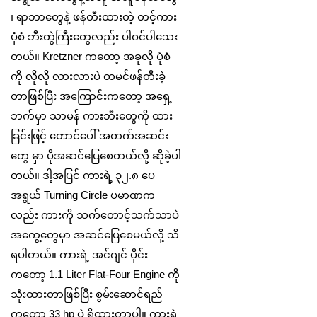
၊ ရာဘာတွေနဲ့ ဖန်တီးထားတဲ့ တင့်ကား
ပုံစံ ဘီးတွဲကြီးတွေလည်း ပါဝင်ပါသေး
တယ်။ Kretzner ကတော့ အခုလို ပုံစံ
ကို လိုလို လားလားပဲ တမင်ဖန်တီးခဲ့
တာဖြစ်ပြီး အကြောင်းကတော့ အရှေ့
ဘက်မှာ သာမန် ကားဘီးတွေကို ထား
ခြင်းဖြင့် တောင်ပေါ် အတက်အဆင်း
တွေ မှာ ပိုအဆင်ပြေစေတယ်လို့ ဆိုခဲ့ပါ
တယ်။ ဒါ့အပြင် ကားရဲ့ ၃၂.၈ ‌ပေ
အရွယ် Turning Circle ပမာဏက
လည်း ကားကို သက်တောင့်သက်သာပဲ
အကွေ့တွေမှာ အဆင်ပြေစေမယ်လို့ သိ
ရပါတယ်။ ကားရဲ့ အင်ဂျင် ပိုင်း
ကတော့ 1.1 Liter Flat-Four Engine ကို
သုံးထားတာဖြစ်ပြီး စွမ်းဆောင်ရည်
ကတော့ 33 hp ပဲ ရှိထားတာပါ။ ကားရဲ့