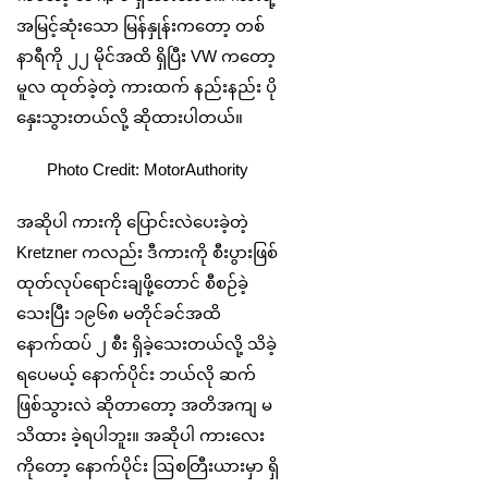
အမြင့်ဆုံးသော မြန်နှုန်းကတော့ တစ်
နာရီကို ၂၂ မိုင်အထိ ရှိပြီး VW ကတော့
မူလ ထုတ်ခဲ့တဲ့ ကားထက် နည်းနည်း ပို
နှေးသွားတယ်လို့ ဆိုထားပါတယ်။
Photo Credit: MotorAuthority
အဆိုပါ ကားကို ပြောင်းလဲပေးခဲ့တဲ့
Kretzner ကလည်း ဒီကားကို စီးပွားဖြစ်
ထုတ်လုပ်ရောင်းချဖို့တောင် စီစဉ်‌ခဲ့
သေးပြီး ၁၉၆၈ မတိုင်ခင်အထိ
နောက်ထပ် ၂ စီး ရှိခဲ့သေးတယ်လို့ သိခဲ့
ရပေမယ့် နောက်ပိုင်း ဘယ်လို ဆက်
ဖြစ်သွားလဲ ဆိုတာတော့ အတိအကျ မ
သိထား ခဲ့ရပါဘူး။ အဆိုပါ ကားလေး
ကိုတော့ နောက်ပိုင်း ဩစတြီးယားမှာ ရှိ