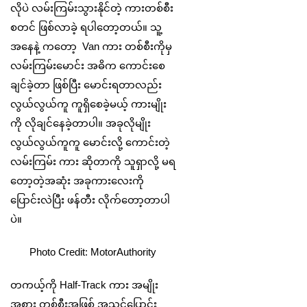
လိုပဲ လမ်းကြမ်းသွားနိုင်တဲ့ ကားတစ်စီး
စတင် ဖြစ်လာခဲ့ ရပါတော့တယ်။ သူ့
အနေနဲ့ ကတော့ Van ကား တစ်စီးကိုမှ
လမ်းကြမ်းမောင်း အဓိက ကောင်းစေ
ချင်ခဲ့တာ ဖြစ်ပြီး မောင်းရတာလည်း
လွယ်လွယ်ကူ ကူရှိစေခဲ့မယ့် ကားမျိုး
ကို လိုချင်နေခဲ့တာပါ။ အခုလိုမျိုး
လွယ်လွယ်ကူကူ မောင်းလို့ ကောင်းတဲ့
လမ်းကြမ်း ကား ဆိုတာကို သူရှာလို့ မရ
တော့တဲ့အဆုံး အခုကားလေးကို
ပြောင်းလဲပြီး ဖန်တီး လိုက်တော့တာပါ
ပဲ။
Photo Credit: MotorAuthority
တကယ့်ကို Half-Track ကား အမျိုး
အစား တစ်စီးအဖြစ် အသွင်ပြောင်း