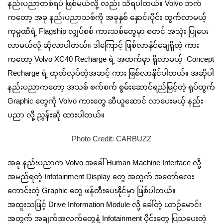
နည်းပညာတစ်ရပ် ဖြစ်မယ်လို့ လည်း သိရပါတယ်။ Volvo ဘက်
ကတော့ အခု နည်းပညာသစ်ကို ‌အခုနှစ် နှောင်းပိုင်း ထွက်လာမယ့်
ကုမ္ပဏီရဲ့ Flagship လျှပ်စစ် ကားသစ်တွေမှာ စတင် အသုံး ပြုပေး
လာမယ်လို့ ဆိုလာပါတယ်။ ဒါကြောင့် ဖြစ်လာနိုင်ချေရှိတဲ့ ကား
ကတော့ Volvo XC40 Recharge ရဲ့ အထက်မှာ ရှိလာမယ့် Concept
Recharge ရဲ့ ထုတ်လုပ်တဲ့အဆင့် ကား ဖြစ်လာနိုင်ပါတယ်။ အဆိုပါ
နည်းပညာကတော့ အသစ် စက်စက် စွမ်းဆောင်ရည်မြင့်တဲ့ ရုပ်ထွက်
Graphic တွေကို Volvo ကားတွေ ဆီယူဆောင် လာပေးမယ့် နည်း
ပညာ လို့ ညွှန်းဆို ထားပါတယ်။
Photo Credit: CARBUZZ
အခု နည်းပညာက Volvo အခေါ် Human Machine Interface လို့
အမည်ရတဲ့ Infotainment Display တွေ အတွက် အတော်လေး
ကောင်းတဲ့ Graphic တွေ ဖန်တီးပေးနိုင်မှာ ဖြစ်ပါတယ်။
အထူးသဖြင့် Drive Information Module လို့ ခေါ်တဲ့ ယာဉ်မောင်း
အတွက် အချက်အလက်တွေနဲ့ Infotainment ပိုင်းတွေ ပြသပေးတဲ့