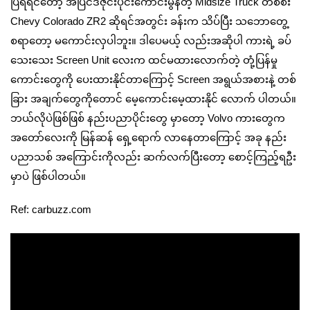
ပြရရင်တော့ အပြင်ဒီဇိုင်းပိုင်းကောင်းမွန်တဲ့ Midsize Truck တစ်စီး
Chevy Colorado ZR2 ဆိုရင်အတွင်း ခန်းက သိပ်ပြီး သဘောတွေ့
စရာတော့ မကောင်းလှပါဘူး။ ဒါပေမယ့် လည်းအဆိုပါ ကားရဲ့ ခပ်
သေးသေး Screen Unit လေးက ထင်မထားလောက်တဲ့ တုံ့ပြန်မှု
ကောင်းတွေကို ပေးထားနိုင်တာကြောင့် Screen အရွယ်အစားနဲ့ တစ်
ခြား အချက်တွေကိုတောင် မေ့ကောင်းမေ့ထားနိုင် လောက် ပါတယ်။
ဘယ်လိုပဲဖြစ်ဖြစ် နည်းပညာပိုင်းတွေ မှာတော့ Volvo ကားတွေက
အတော်လေးကို မြန်ဆန် ရှေ့‌ရောက် လာနေတာကြောင့် အခု နည်း
ပညာသစ် အကြောင်းကိုလည်း ဆက်လက်ပြီးတော့ စောင့်ကြည့်ရဦး
မှာပဲ ဖြစ်ပါတယ်။
Ref: carbuzz.com