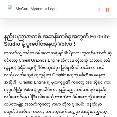
Skip
to
content
View
Larger
နည်းပညာအသစ် အဆန်းတစ်ခုအတွက် Fortnite
Image
Studio နဲ့ ပူးပေါင်းနေတဲ့ Volvo !
တကယ်လို့ သင်က ဂိမ်းလောကနဲ့ ရင်းနှီးပြီးသား သူတစ်ယောက် ဆို
ရင်တော့ Unreal Graphics Engine ဆီကနေ လုံးဝကို သဘာဝ ဆန်
လွန်းတဲ့ ပုံရိပ်တွေကို ဂိမ်းတွေထဲမှာ မြင်ဖူးနိုင်ပါတယ်။ တကယ်
လည်း လက်တွေ့နဲ့ တူလွန်းတဲ့ Graphic တွေကို ဖန်တီးပေးနေတဲ့
အဆိုပါ Graphic Engine ရဲ့ မူလကုမ္ပဏီ ကတော့ အခု ဆိုရင် ‌ကား
ကုမ္ပဏီကြီး Volvo နဲ့ ပူးပေါင်းကာ နည်းပညာသစ်တစ်ရပ် ဖန်တီး
လုပ်ဆောင်နေ ပါပြီ။ ဒါပေမယ့် ကားထဲက ဂိမ်းဆော့လို့ ရအောင်
လုပ်တာမျိုး အတွက်ကိုတော့ Volvo တို့က ပူးပေါင်း ဖန်တီးမှာ
မဟုတ်ပဲ အဓိက ကတော့ တကယ့်လက်တွေ့ မှာ အသုံးတည့်မယ့်