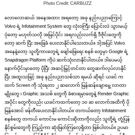
Photo Credit: CARBUZZ
လောလောဆယ် အနေအထား အရတော့ အခု နည်းပညာကြောင့်
Volvo ရဲ့ Infotainment System တွေ လုံးဝကြီး ပြောင်းလဲ သွားမယ့်
ပုံတော့ မဟုတ်သလို အမြင်ပိုင်း အရလည်းလက်ရှိ ဒီဇိုင်းတွေကို
တော့ ဆက် ပြီး အခြေခံ ပေးလာနိုင်ပါသေးတယ်။ ဒါ့အပြင် Volvo
အနေနဲ့တော့ သူတို့ကားတွေရဲ့ ဖျော်ဖြေရေး စနစ် တွေမှာ Google ရဲ့
Snapdragon Platform ကိုပဲ ဆက်သုံးလာနိုင်ပါတယ်။ ဒါပေမယ့်
နောက်ပိုင်းမှာတော့ ပိုပြီး အဆင့်မြှင့်တင်တာ တွေဆက်လုပ်လာနိုင်
ပြီး အထူးသဖြင့် အခု နည်းပညာသစ်သာ ရမယ် ဆိုရင် ယခင် က
ထက် Screen ကို သုံးရတာ ၂ ဆလောက် မြန်ဆန်ချောမွေ့ လာတာ
မျိုးတွေ ၊ Graphic အသစ် တွေကို ခံစားရမှာတွေနဲ့ Render Graphic
အပိုင်း တွေကိုလည်း ယခင်ကထက်တော့ ၁၀ ဆ လောက်အထိကို ပို
မြန်အောင် ဖန်တီးပေးလာနိုင်ပါတယ်။ တကယ်တော့ Infotainment
စနစ်တွေ တကယ် ကောင်းမ ကောင်းဆိုတာကိုလည်း သူတို့ရဲ့ တုံ့ပြန်
နိုင်စွမ်းတွေကို ကြည့်ကာ ဆုံးဖြတ်ကြလေ့ရှိတာ ဖြစ်ပါတယ်။ ဥပမာ