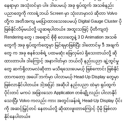
နေရာမှာ အသုံးဝင်မှာ ပါ။ ဒါပေမယ့် အခု ရုပ်ထွက် အသစ်နည်း
ပညာတွေကို ကားရဲ့ဘယ် Screen မှာ သုံးလာမှာလဲ ဆိုတာ Volvo
တို့က အတိအကျ မပြောထားသေးပေမယ့် Digital Gauge Cluster ပို
ဖြစ်နိုင်လိမ့်မယ်လို့ ယူဆရပါတယ်။ အထူးသဖြင့် ပိုတိကျတဲ့
Rendering တွေ ၊ အရောင် စိုစို လေးတွေနဲ့ 3 D Animation အသစ်
တွေကို အခု ရုပ်ထွက်တွေမှာ မြင်ရမှာဖြစ်ပြီး ဒါတောင်မှ ဒီ အချက်
တွေ က အခု စနစ်သစ်ရဲ့ ပထမဆုံး ခြေလှမ်းပဲ ရှိသေးတယ်လို့ ဆို
ထားတာပါ။ ဒါကြောင့် အနာဂါတ်မှာ ဘယ်လို နည်းပညာ ချဲ့ထွင်မှု
တွေ ဆက်ရှိလာမလဲဆိုတာ မသိရသေးပေမယ့် ဖြစ်ကောင်း ဖြစ်နိုင်
တာကတော့ အပေါ် ဘက်မှာ ပါလာမယ့် Head-Up Display တွေမှာ
ဖြစ်လာနိုင်ပါတယ်။ ဒါ့အပြင် အဆိုပါ နည်းပညာ ထဲမှာ ရုပ်ထွက်
ပိုင်းတင် မကပဲ အခြားသော Application တစ်ချို့လည်း ပါလာနိုင်
သေးပြီး Volvo ကလည်း ကား အတွင်းခန်းရဲ့ Head-Up Display ပိုင်း
ကို အဆင့်မြှင့်တင် နေတယ်လို့ ဆိုထားဖူးတာကြောင့် ပိုမို ဖြစ်လာ
နိုင်နေပါတယ်။