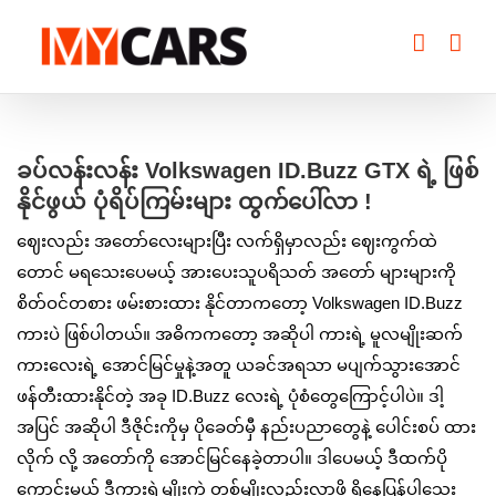
Skip
to
content
View
Larger
ခပ်လန်းလန်း Volkswagen ID.Buzz GTX ရဲ့ ဖြစ်
Image
နိုင်ဖွယ် ပုံရိပ်ကြမ်းများ ထွက်ပေါ်လာ !
ဈေးလည်း အတော်လေးများပြီး လက်ရှိမှာလည်း ဈေးကွက်ထဲ
တောင် မရသေးပေမယ့် အားပေးသူပရိသတ် အတော် များများကို
စိတ်ဝင်တစား ဖမ်းစားထား နိုင်တာကတော့ Volkswagen ID.Buzz
ကားပဲ ဖြစ်ပါတယ်။ အဓိကကတော့ အဆိုပါ ကားရဲ့ မူလမျိုးဆက်
ကားလေးရဲ့ အောင်မြင်မှုနဲ့အတူ ယခင်အရသာ မပျက်သွားအောင်
ဖန်တီးထားနိုင်တဲ့ အခု ID.Buzz လေးရဲ့ ပုံစံတွေကြောင့်ပါပဲ။ ဒါ့
အပြင် အဆိုပါ ဒီဇိုင်းကိုမှ ပိုခေတ်မှီ နည်းပညာတွေနဲ့ ပေါင်းစပ် ထား
လိုက် လို့ အတော်ကို အောင်မြင်နေခဲ့တာပါ။ ဒါပေမယ့် ဒီထက်ပို
ကောင်းမယ့် ဒီကားရဲ့မျိုးကွဲ တစ်မျိုးလည်းလာဖို့ ရှိနေပြန်ပါသေး