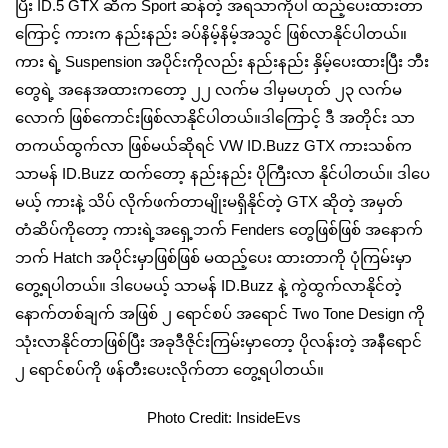
ပြီး ID.5 GTX ဆီက Sport ဆန်တဲ့ အရသာကိုပါ ထည့်ပေးထားတာ
ကြောင့် ကားက နည်းနည်း ခပ်နိမ့်နိမ့်အသွင် ဖြစ်လာနိုင်ပါတယ်။
ကား ရဲ့ Suspension အပိုင်းကိုလည်း နည်းနည်း နှိမ့်ပေးထားပြီး ဘီး
တွေရဲ့ အနေအထားကတော့ ၂၂ လက်မ ဒါမှမဟုတ် ၂၃ လက်မ
လောက် ဖြစ်ကောင်းဖြစ်လာနိုင်ပါတယ်။ဒါကြောင့် ဒီ အတိုင်း သာ
တကယ်ထွက်လာ ဖြစ်မယ်ဆိုရင် VW ID.Buzz GTX ကားသစ်က
သာမန် ID.Buzz ထက်တော့ နည်းနည်း ပိုကြီးလာ နိုင်ပါတယ်။ ဒါပေ
မယ့် ကားနဲ့ သိပ် လိုက်ဖက်တာမျိုးမရှိနိုင်တဲ့ GTX ဆိုတဲ့ အမှတ်
တံဆိပ်ကိုတော့ ကားရဲ့အရှေ့ဘက် Fenders တွေဖြစ်ဖြစ် အနောက်
ဘက် Hatch အပိုင်းမှာဖြစ်ဖြစ် မထည့်ပေး ထားတာကို ပုံကြမ်းမှာ
တွေ့ရပါတယ်။ ဒါပေမယ့် သာမန် ID.Buzz နဲ့ ကွဲထွက်လာနိုင်တဲ့
နောက်တစ်ချက် အဖြစ် ၂ ရောင်စပ် အရောင် Two Tone Design ကို
သုံးလာနိုင်တာဖြစ်ပြီး အခုဒီဇိုင်းကြမ်းမှာတော့ ပိုလန်းတဲ့ အနီရောင်
၂ ရောင်စပ်ကို ဖန်တီးပေးလိုက်တာ တွေ့ရပါတယ်။
Photo Credit: InsideEvs