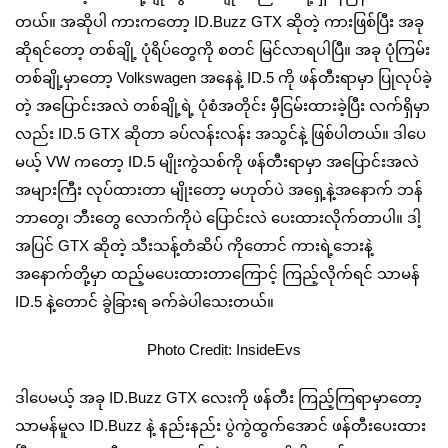
တယ်။ အဆိုပါ ကားကတော့ ID.Buzz GTX ဆိုတဲ့ ကားဖြစ်ပြီး အခု
ဆိုရင်တော့ တစ်ချို့ ပုံရိပ်တွေကို စတင် မြင်လာရပါပြီ။ အခု ပုံကြမ်း
တစ်ချို့မှာတော့ Volkswagen အနေနဲ့ ID.5 ကို ဖန်တီးရာမှာ ပြုလုပ်ခဲ့
တဲ့ အပြောင်းအလဲ တစ်ချို့ရဲ့ ပုံစံအတိုင်း မှီငြမ်းထားခဲ့ပြီး လက်ရှိမှာ
လည်း ID.5 GTX ဆိုတာ ခပ်လန်းလန်း အသွင်နဲ့ ဖြစ်ပါတယ်။ ဒါပေ
မယ့် VW ကတော့ ID.5 မျိုးကွဲသစ်ကို ဖန်တီးရာမှာ အပြောင်းအလဲ
အများကြီး လုပ်ထားတာ မျိုးတော့ မဟုတ်ပဲ အရှေ့နဲ့အနောက် ဘန်
ဘာတွေ၊ ဘီးတွေ လောက်ကိုပဲ ပြောင်းလဲ ပေးထားလိုက်တာပါ။ ဒါ့
အပြင် GTX ဆိုတဲ့ သီးသန့်တံဆိပ် ကိုတောင် ကားရဲ့ဘေးနဲ့
အနောက်တို့မှာ ထည့်မပေးထားတာကြောင့် ကြည့်လိုက်ရင် သာမန်
ID.5 နဲ့တောင် ခွဲခြားရ ခက်ခဲပါသေးတယ်။
Photo Credit: InsideEvs
ဒါပေမယ့် အခု ID.Buzz GTX လေးကို ဖန်တီး ကြည့်ကြရာမှာတော့
သာမန်မူလ ID.Buzz နဲ့ နည်းနည်း ပွဲကွဲထွက်အောင် ဖန်တီးပေးထား