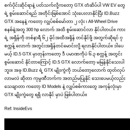
စက်ပိုင်းဆိုင်ရာနဲ့ ပတ်သက်လို့ကတော့ GTX တံဆိပ်ပါ VW EV တွေ
ရဲ့ စွမ်းဆောင်ရည် အတိုင်းဖြစ်အောင် သုံးပေးလာနိုင်ပြီး ID.Buzz
GTX အနေနဲ့ ကတော့ လျှပ်စစ်မော်တာ ၂ လုံး ၊ All-Wheel Drive
စနစ်နဲ့အတူ 300 hp လောက် အထိ စွမ်းဆောင်လာ နိုင်ပါတယ်။ ကား
ရဲ့ အရှိန်ကို တစ်နာရီ ၆၂ မိုင်အထိအရှိန် တင်နိုင်ဖို့ အတွက်ဆိုရင် ၇
စက္ကန့် လောက် အတွင်းအရှိန်တင်မောင်းလို့ ရလာနိုင်ပါတယ်။ ဒါပေ
မယ့် ID.5 GTX မှာတုန်းကတော့ ဒီ ပမာဏကိုပဲ ၆.၃ စက္ကန့် အတွင်း
စွမ်းဆောင် နိုင်တာကြောင့် ID.5 GTX လောက်တော့ မမြန်နိုင်သေးပါ
ဘူး။ အခု ID.Buzz ရဲ့ GTX မျိုးကွဲကို ဘယ်တော့လောက် ထုတ်လုပ်
လာမလဲ ဆိုတာ ကုမ္ပဏီဘက်က အတည်မပြုနိုင် သေးပေမယ့်လည်း
သေချာတာ ကတော့ ID Models နဲ့ လျှပ်စစ်ကားတွေ အကုန်လုံးမှာ
GTX မျိုးကွဲတွေ ရရှိ လာနိုင် မှာပဲ ဖြစ်ပါတယ်။
Ref: InsideEvs