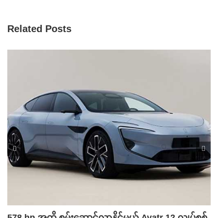
Related Posts
578 hp အထိ စွမ်းဆောင်လာနိုင်မယ့် Avatr 12 လျှပ်စစ်