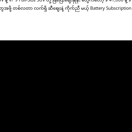
ို့ တစ်လတာ လက်ရှိ ဆီဈေးနဲ့ ကိုက်ညီ မယ့် Battery Subscription