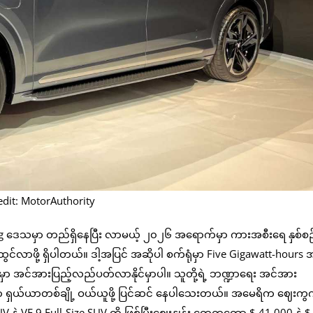
edit: MotorAuthority
ong ဒေသမှာ တည်ရှိနေပြီး လာမယ့် ၂၀၂၆ အရောက်မှာ ကားအစီးရေ နှစ်စဉ
ာဖို့ ရှိပါတယ်။ ဒါ့အပြင် အဆိုပါ စက်ရုံမှာ Five Gigawatt-hours အထ
လောက်မှာ အင်အားပြည့်လည်ပတ်လာနိုင်မှာပါ။ သူတို့ရဲ့ ဘဏ္ဍာရေး အင်အား
ှာ ရှယ်ယာတစ်ချို့ ဝယ်ယူဖို့ ပြင်ဆင် နေပါသေးတယ်။ အမေရိက ဈေးကွ
့ VF 9 Full-Size SUV တို့ ဖြစ်ပြီးဈေးနှုန်း တွေကတော့ $ 41,000 နဲ့ $