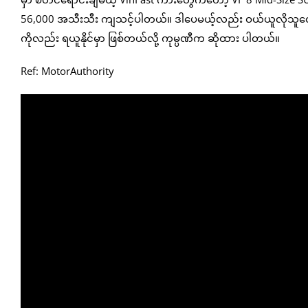
56,000 အသီးသီး ကျသင့်ပါတယ်။ ဒါပေမယ့်လည်း ဝယ်ယူလိုသူတွေအဖ
ကိုလည်း ရယူနိုင်မှာ ဖြစ်တယ်လို့ ကုမ္ပဏီက ဆိုထား ပါတယ်။
Ref: MotorAuthority