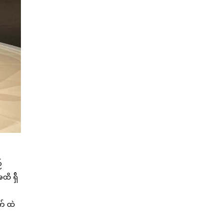
်
ိ ရှ်ိ
က် ထဲ