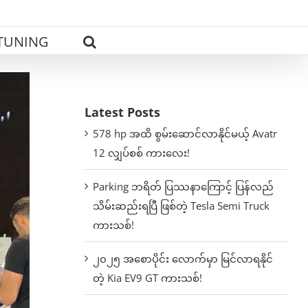
TUNING
Latest Posts
578 hp အထိ စွမ်းဆောင်လာနိုင်မယ့် Avatr
12 လျှပ်စစ် ကားလေး!
Parking ဘရိတ် ပြဿနာကြောင့် ပြန်လည်
သိမ်းဆည်းရပြီ ဖြစ်တဲ့ Tesla Semi Truck
ကားသစ်!
၂၀၂၅ အစောပိုင်း လောက်မှာ မြင်လာရနိုင်
တဲ့ Kia EV9 GT ကားသစ်!