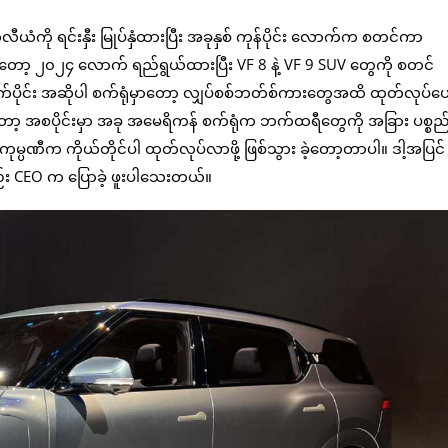
ု ရင်းနှီး မြုပ်နှံထားပြီး အခုနှစ် ကုန်ပိုင်း လောက်က စတင်ကာ
ိုတော့ ၂၀၂၄ လောက် ရည်ရွယ်ထားပြီး VF 8 နဲ့ VF 9 SUV တွေကို စတင်
င်း အဆိုပါ စက်ရုံမှာတော့ လျှပ်စစ်ဘတ်စ်ကားတွေအထိ ထုတ်လုပ်ပေးဖို
ော့ အစပိုင်းမှာ အခု အမေရိကန် စက်ရုံက ဘက်ထရီတွေကို အခြား ပစ္စည်
္ပဏီက ကိုယ်တိုင်ပါ ထုတ်လုပ်လာဖို့ ဖြစ်သွား ခဲ့တော့တာပါ။ ဒါ့အပြင် 
ည်း CEO က ပြောခဲ့ ဖူးပါသေးတယ်။