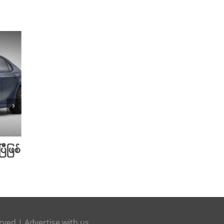
အနည်းငယ် ကြိုမြင်လာရတဲ့ 2024
Toyota Tacoma Mid-Size
Pickup ကားသစ် !
April 4th, 2023
ြီဖြစ်
ကားသစ
ပြီ ဖြ
L200/
April 2n
erved |
Advertise with us