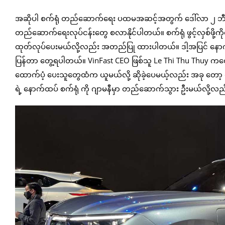
အဆိုပါ စက်ရုံ တည်ဆောက်ရေး ပထမအဆင့်အတွက် ဒေါ်လာ ၂ ဘီလီယံကိ
တည်ဆောက်ရေးလုပ်ငန်းတွေ စလာနိုင်ပါတယ်။ စက်ရုံ ဖွင့်လှစ်ဖို့က
ထုတ်လုပ်ပေးမယ်လို့လည်း အတည်ပြု ထားပါတယ်။ ဒါ့အပြင် နောက်ပို
ပြန်တာ တွေ့ရပါတယ်။ VinFast CEO ဖြစ်သူ Le Thi Thu Thuy ကတ
ထောက်ပံ့ ပေးသူတွေထံက ယူမယ်လို့ ဆိုခဲ့ပေမယ့်လည်း အခု တော့ ကုမ
ရဲ့ နောက်ထပ် စက်ရုံ ကို ဂျာမနီမှာ တည်ဆောက်သွား ဦးမယ်လို့လ