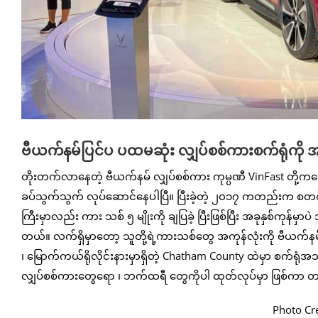
ဗီယက်နမ်ပြင်ပ ပထမဆုံး လျှပ်စစ်ကားစက်ရုံကို အမ
တိုးတက်လာနေတဲ့ ဗီယက်နမ် လျှပ်စစ်ကား ကုမ္ပဏီ VinFast တို့ကတော့ 
ခပ်သွက်သွက် လုပ်ဆောင်နေပါပြီ။ ပြီးခဲ့တဲ့ ၂၀၁၇ ကတည်းက စတင် တ
ကြီးမှာလည်း ကား သစ် ၅ မျိုးကို ချပြခဲ့ ပြီးဖြစ်ပြီး အခုနှစ်ကု
တယ်။ လက်ရှိမှာတော့ သူတို့ရဲ့ကားသစ်တွေ အကုန်လုံးကို ဗီယက်နမ်
၊ မြောက်ကယ်ရိုလိုင်းနားမှာရှိတဲ့ Chatham County ထဲမှာ စက်ရု
လျှပ်စစ်ကားတွေရော ၊ ဘက်ထရီ တွေကိုပါ ထုတ်လုပ်မှာ ဖြစ်ကာ တစ
Photo Cr