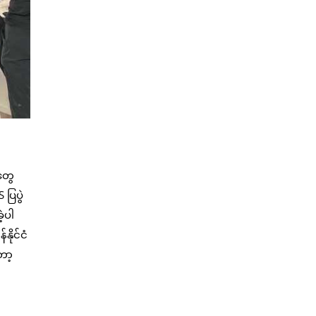
ာတွေ
ပြပွဲ
့ပါ
ိုင်ငံ
ော့