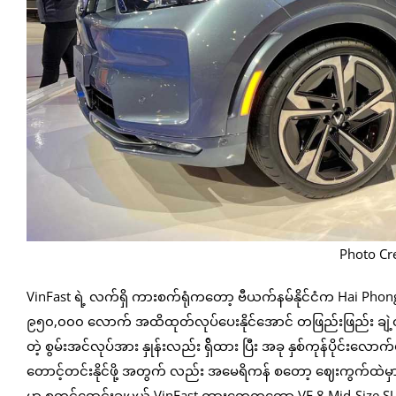
Photo Cr
VinFast ရဲ့ လက်ရှိ ကားစက်ရုံကတော့ ဗီယက်နမ်နိုင်ငံက Hai Ph
၉၅၀,၀၀၀ လောက် အထိထုတ်လုပ်ပေးနိုင်အောင် တဖြည်းဖြည်း ချဲ့ထွင်လ
တဲ့ စွမ်းအင်လုပ်အား နှုန်းလည်း ရှ်ိထား ပြီး အခု နှစ်ကုန်ပိုင်း
တောင့်တင်းနိုင်ဖို့ အတွက် လည်း အမေရိကန် စတော့ ဈေးကွက်ထဲမ
မှာ စတင်ရောင်းချမယ့် VinFast ကားတွေကတော့ VF 8 Mid-Size SUV နဲ