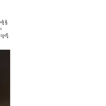
့ ရှိ
း
သူတို့