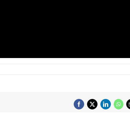
Facebook
X
LinkedIn
What