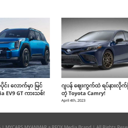
ုင်း လောက်မှာ မြင်
ဂျပန် ဈေးကွက်ထဲ ရပ်နားလိုက်ပ
 Kia EV9 GT ကားသစ်!
တဲ့ Toyota Camry!
April 4th, 2023
6 |
MYCARS MYANMAR
a
RFOX Media
Brand | All Rights Res