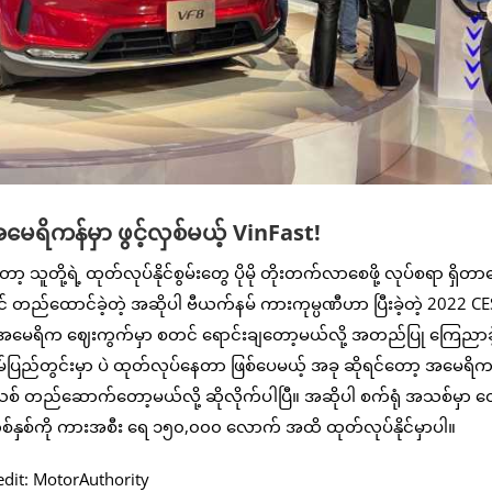
ေရိကန်မှာ ဖွင့်လှစ်မယ့် VinFast!
သူတို့ရဲ့ ထုတ်လုပ်နိုင်စွမ်းတွေ ပိုမို တိုးတက်လာစေဖို့ လုပ်စရာ ရှိတ
ည်‌ထောင်ခဲ့တဲ့ အဆိုပါ ဗီယက်နမ် ကားကုမ္ပဏီဟာ ပြီးခဲ့တဲ့ 2022 CES 
န်မှာပဲ အမေရိက ဈေးကွက်မှာ စတင် ရောင်းချတော့မယ်လို့ ‌အတည်ပြု ကြေညာခဲ
ပြည်တွင်းမှာ ပဲ ထုတ်လုပ်နေတာ ဖြစ်ပေမယ့် အခု ဆိုရင်တော့ အမေရိကန်န
ံအသစ် တည်ဆောက်တော့မယ်လို့ ဆိုလိုက်ပါပြီ။ အဆိုပါ စက်ရုံ အသစ်မှာ တ
်နှစ်ကို ကားအစီး ရေ ၁၅၀,၀၀၀ လောက် အထိ ထုတ်လုပ်နိုင်မှာပါ။
edit: MotorAuthority