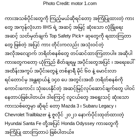
Photo Credit: motor 1.com
ကားအသစ်ပိုင်းတွေကို ကြည့်မယ်ဆိုရင်တော့ အကြံပြုထားတဲ့ ကား
တွေ အကုန်လုံးဟာ IIHS ရဲ့ အဆင့် အမြင့် ဆုံးသော လုံခြုံရေး
အဆင့် သတ်မှတ်ချက် Top Safety Pick+ ဆုတွေကို ရထားကြတာ
တွေ ဖြစ်တဲ့ အပြင် ကား တိုင်းကလည်း အသုံးဝင်တဲ့
အလိုအလျောက် ဘရိတ်စနစ်တွေ တပ်ဆင်ထားကြတာပါ။ အဆိုပါ
ကားတွေကတော့ ယုံကြည် စိတ်ချရမှု အပိုင်းတွေအပြင် ၊ အရေးပေါ်
အထိန်းအကွပ် အပိုင်းတွေနဲ့ တစ်နာရီ မိုင် ၆၀ နဲ့ မောင်းလာ
ရင်တောင်မှ အန္တရာယ်နဲ့ ၁၄၀ ပေ အတွင်းအထိ ဘရိတ်စနစ်ကို
ကောင်းကောင်း သုံးပေးနိုင်တဲ့ အဆင့်မြင့်လုပ်ဆောင်ချက်တွေ ပါဝင်
နေတာပဲဖြစ်ပါတယ်။ ဒါကြောင့် လူငယ်တွေ အရွေးသင့် ဆုံးသော
ကားသစ်တွေမှာ ဆိုရင် တော့ Mazda 3 ၊ Subaru Legacy ၊
Chevrolet Trailblazer နဲ့ ဇူလိုင် ၂၀၂၁ နောက်ပိုင်းထုတ်ထားတဲ့
Hyundai Santa Fe တို့အပြင် Honda Odyssey ကားတွေကို
အကြံပြု ထားကြတာပဲ ဖြစ်ပါတယ်။