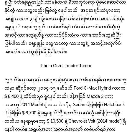
ခဲ့ပြီး စိတ်ချရမှုအပြင် သာမန်ထက် မိသားစုစီးတွေ ပိုစွမ်းဆောင်လာ
နိုင်တဲ့ ကားတွေလည်း ဖြစ်လို့ နေပါတယ်။ အခုစာရင်းထဲမှာတော့
အမျိုး အစား ၃ မျိုး ခွဲပေးထားပြီး တစ်ပတ်ရစ်ထဲက အကောင်းဆုံး
ရွေးချယ် စရာတွေရယ် ၊ တစ်ပတ်ရစ် ထဲကပဲ ကောင်းတယ်ဆိုတဲ့
အဆင့်ကားတွေရယ်နဲ့ ကားသစ်ပိုင်းထဲက ကားကောင်းတွေဆိုပြီး
ဖြစ်ပါတယ်။ ဈေးနှုန်း တွေကတော့ ကားတွေရဲ့ အဆင့်အလိုက်ပဲ
အတော်လေး ကွာခြားဖို့ ရှိပါတယ်။
Photo Credit: motor 1.com
လူငယ်တွေ အတွက် အရွေးသင့်ဆုံးသော တစ်ပတ်ရစ်ကားသေးတွေ
ထဲမှာ ဆိုရင်တော့ ၂၀၁၄-၁၅ မော်ဒယ် Ford C-Max Hybrid ကား‌က
$ 8,400 နဲ့ ထိပ်ဆုံးမှာ ရှိနေပါတယ်။ ဒါ့အပြင် Mazda 3 ကား
ကတော့ 2014 Model နဲ့ အထက် ကိုမှ Sedan ပဲဖြစ်ဖြစ် Hatchback
ပဲဖြစ်ဖြစ် $ 8,700 နဲ့ ရွေးချယ်လို့ ကောင်း တယ်လို့ ‌ဖော်ပြထားပြီး
တတိယ နေရာမှာတော့ $ 10,500 နဲ့ Chevrolet Volt (2014 model) ရှိ
နေပါ တယ်။ အရွယ်အစား အလယ်အလတ် တစ်ပတ်ရစ် ကား