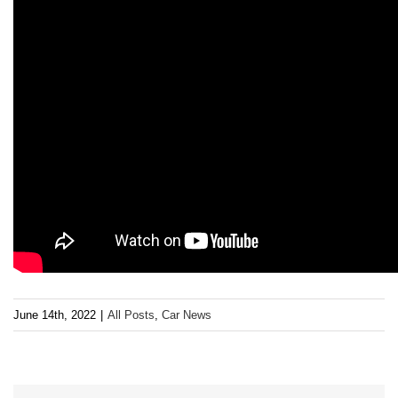
June 14th, 2022
|
All Posts
,
Car News