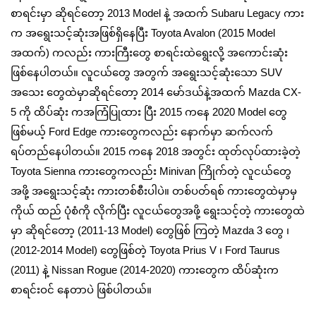
စာရင်းမှာ ဆိုရင်တော့ 2013 Model နဲ့ အထက် Subaru Legacy ကား
က အရွေးသင့်ဆုံးအဖြစ်ရှိနေပြီး Toyota Avalon (2015 Model
အထက်) ကလည်း ကားကြီးတွေ စာရင်းထဲရွေးလို့ အကောင်းဆုံး
ဖြစ်နေပါတယ်။ လူငယ်တွေ အတွက် အရွေးသင့်ဆုံးသော SUV
အသေး တွေထဲမှာဆိုရင်တော့ 2014 မော်ဒယ်နဲ့အထက် Mazda CX-
5 ကို ထိပ်ဆုံး ကအကြံပြုထား ပြီး 2015 ကနေ 2020 Model တွေ
ဖြစ်မယ့် Ford Edge ကားတွေကလည်း နောက်မှာ ဆက်လက်
ရပ်တည်နေပါတယ်။ 2015 ကနေ 2018 အတွင်း ထုတ်လုပ်ထားခဲ့တဲ့
Toyota Sienna ကားတွေကလည်း Minivan ကြိုက်တဲ့ လူငယ်တွေ
အဖို့ အရွေးသင့်ဆုံး ကားတစ်စီးပါပဲ။ တစ်ပတ်ရစ် ကားတွေထဲမှာမှ
ကိုယ် ထည် ပုံစံကို လိုက်ပြီး လူငယ်တွေအဖို့ ရွေးသင့်တဲ့ ကားတွေထဲ
မှာ ဆိုရင်တော့ (2011-13 Model) တွေဖြစ် ကြတဲ့ Mazda 3 တွေ ၊
(2012-2014 Model) တွေဖြစ်တဲ့ Toyota Prius V ၊ Ford Taurus
(2011) နဲ့ Nissan Rogue (2014-2020) ကားတွေက ထိပ်ဆုံးက
စာရင်းဝင် နေတာပဲ ဖြစ်ပါတယ်။