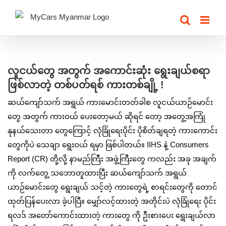
Skip
to
content
View
Larger
လူငယ်တွေ အတွက် အကောင်းဆုံး ရွေးချယ်စရာ
Image
ဖြစ်လာတဲ့ တစ်ပတ်ရစ် ကားတစ်ချို့ !
ဆယ်ကျော်သက် အရွယ် ကားမောင်းတတ်ခါစ လူငယ်ယာဉ်မောင်း
တွေ အတွက် ကားဝယ် ပေးတော့မယ် ဆိုရင် တော့ အတွေ့အကြုံ
နုနယ်သေးတာ တွေကြောင့် လုံခြုံရေးပိုင်း ပိုစိတ်ချရတဲ့ ကားကောင်း
တွေကိုပဲ သေချာ ရွေးဝယ် ရမှာ ဖြစ်ပါတယ်။ IIHS နဲ့ Consumers
Report (CR) တို့လို့ နာမည်ကြီး အဖွဲ့ကြီးတွေ ကလည်း အခု အချက်
ကို လက်တွေ့ သဘောတူထားပြီး ဆယ်ကျော်သက် အရွယ်
ယာဉ်မောင်းတွေ ရွေးချယ် သင့်တဲ့ ကားတွေရဲ့ စာရင်းတွေကို တောင်
ထုတ်ပြန်ပေးလာ ခဲ့ပါပြီ။ မျှော်လင့်ထားတဲ့ အတိုင်းပဲ လုံခြုံရေး ပိုင်း
ရလဒ် အတော်ကောင်းထားတဲ့ ကားတွေ ကို ဦးစားပေး ရွေးချယ်လာ