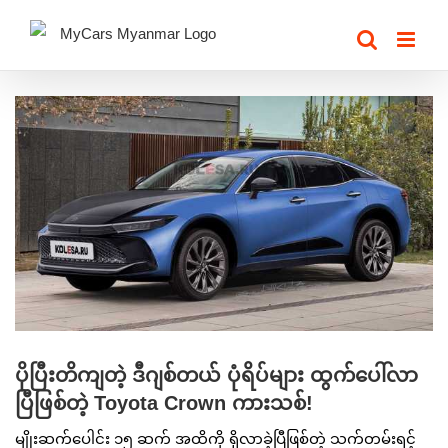
Skip
to
content
View
Larger
Image
ပိုပြီးတိကျတဲ့ ဒီဂျစ်တယ် ပုံရိပ်များ ထွက်ပေါ်လာ
ပြီဖြစ်တဲ့ Toyota Crown ကားသစ်!
မျိုးဆက်ပေါင်း ၁၅ ဆက် အထိကို ရှိလာခဲ့ပြီဖြစ်တဲ့ သက်တမ်းရင့်