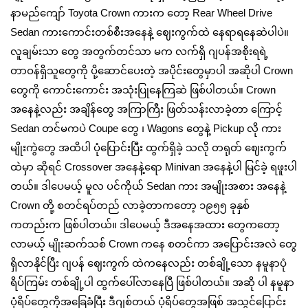
နာမည်ကျော် Toyota Crown ကားက တော့ Rear Wheel Drive
Sedan ကားကောင်းတစ်စီးအနေနဲ့ ဈေးကွက်ထဲ နေရာရနေဆဲပါပဲ။
လူချမ်းသာ တွေ အတွက်တင်သာ မက လက်ရှိ ဂျပန်အစိုးရရဲ့
တာဝန်ရှိသူတွေကို ပို့ဆောင်ပေးတဲ့ အပိုင်းတွေမှာပါ အဆိုပါ Crown
တွေကို ကောင်းကောင်း အသုံးပြုနေကြဆဲ ဖြစ်ပါတယ်။ Crown
အနေနဲ့လည်း အချိန်တွေ အကြာကြီး ဖြတ်သန်းလာခဲ့တာ ကြောင့်
Sedan တင်မကပဲ Coupe တွေ ၊ Wagons တွေနဲ့ Pickup လို ကား
မျိုးကွဲတွေ အထိပါ ပုံပြောင်းပြီး ထွက်ရှိခဲ့ သလို တရုတ် ဈေးကွက်
ထဲမှာ ဆိုရင် Crossover အနေနဲ့ရော Minivan အနေနဲ့ပါ မြင်ခဲ့ ရဖူးပါ
တယ်။ ဒါပေမယ့် မူလ ပင်ကိုယ် Sedan ကား အမျိုးအစား အနေနဲ့
Crown တို့ စတင်ရပ်တည် လာခဲ့တာကတော့ ၁၉၅၅ ခုနှစ်
ကတည်းက ဖြစ်ပါတယ်။ ဒါပေမယ့် ဒီအနေအထား တွေကတော့
လာမယ့် မျိုးဆက်သစ် Crown ကနေ စတင်ကာ အပြောင်းအလဲ တွေ
ရှိလာနိုင်ပြီး ဂျပန် ဈေးကွက် ထဲကနေလည်း တစ်ချို့သော နမူနာပုံ
ရိပ်ကြမ်း တစ်ချို့ပါ ထွက်ပေါ်လာနေပြီ ဖြစ်ပါတယ်။ အဆို ပါ နမူနာ
ပုံရိပ်တွေကိုအခြေခံပြီး ဒီဂျစ်တယ် ပုံရိပ်တွေအဖြစ် အသွင်ပြောင်း