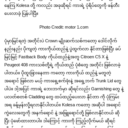
နေကြ Kolesa တို့ ကလည်း အခုဆိုရင် ကားရဲ့ ပုံရိပ်တွေကို ဖန်တီး
ပေးလာခဲ့ ပြန်ပါပြီ။
Photo Credit: motor 1.com
ပုံမှာမြင်ရတဲ့ အတိုင်းပဲ Crown မျိုးဆက်သစ်ကတော့ ဒေါင်လိုက်
နည်းနည်း ပိုကျတဲ့ ကားကိုယ်ထည်နဲ့ ပွဲထွက်လာ နိုင်တာဖြစ်ပြီး ခပ်
မြင့်မြင့် Fastback Body ကိုယ်ထည်နဲ့အတူ Citroen C5 X နဲ့
Peugeot 408 ကားသစ်‌တို့ရဲ့ ကိုယ်ထည် ပုံစံတွေ အတိုင်း ဖြစ်လာခဲ့
ပါတယ်။ ပိုထူးခြားနေတာ ကတော့ ကားကိုယ် ထည်နဲ့ မတူတဲ့
အရောင် ဖြစ်လာ မယ့် ကားရှေ့စက်ဖုံးနဲ့ အရှေ့ဘက် Trunk Lid တွေ
ပါပဲ။ ဒါ့အပြင် ကားရဲ့ ဘေးဘက်မှာ ဆိုရင်လည်း Garnishing တွေ နဲ့
ပလတ်စတစ် Cladding တွေ ထပ်ထည့်ပေးလာ နိုင်တာ ကို ပုံကြမ်း
အရ ခန့်မှန်းလို့ရလာနိုင်ပါတယ်။ Kolesa ကတော့ အဆိုပါ အရောင်
ကွဲလေးတွေကို အနက်ရောင် နဲ့ အ‌ဖြူရောင်တို့ ဖြစ်လာနိုင်တယ် ဆို
ပြီး ပုံဖော်ထားတာပါ။ ဒါကြောင့် ကားကို ကြည့်လိုက်မယ် ဆိုရင်