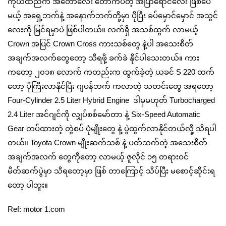
ကိုယ်ထည်က အတော်လေး တောက်ပတဲ့ အပြာရောင်လေး ဖြစ်ပေ
မယ့် အရှေ့ဘက်နဲ့ အနောက်ဘက်တို့မှာ ပိုပြီး ခပ်မှောင်မှောင် အသွင်
လေးကို မြင်ရမှာပဲ ဖြစ်ပါတယ်။ လက်ရှိ အသစ်ထွက် လာမယ့်
Crown အပြင် Crown Cross ကားသစ်တွေ နဲ့ပါ အသေးစိတ်
အချက်အလက်တွေတော့ သိရဖို့ ခက်ခဲ နိုင်ပါသေးတယ်။ ကား
ကတော့ ၂၀၁၈ လောက် ကတည်းက ထွက်ခဲ့တဲ့ ယခင် S 220 ထက်
တော့ ပိုကြီးလာနိုင်ပြီး ဂျပန်ဘက် ကလာတဲ့ သတင်းတွေ အရတော့
Four-Cylinder 2.5 Liter Hybrid Engine ဒါမှမဟုတ် Turbocharged
2.4 Liter အင်ဂျင်ကို လျှပ်စစ်မော်တာ နဲ့ Six-Speed Automatic
Gear တပ်ထားတဲ့ တွဲစပ် ပုံမျိုးတွေ နဲ့ ပွဲထွက်လာနိုင်တယ်လို့ သိရပါ
တယ်။ Toyota Crown မျိုးဆက်သစ် နဲ့ ပတ်သက်တဲ့ အသေးစိတ်
အချက်အလက် တွေကိုတော့ လာမယ့် ဇူလိုင် ၁၅ တရားဝင်
မိတ်ဆက်ပွဲမှာ သိရတော့မှာ ဖြစ် တာကြောင့် သိပ်ပြီး မစောင့်ဆိုင်းရ
တော့ ပါဘူး။
Ref: motor 1.com