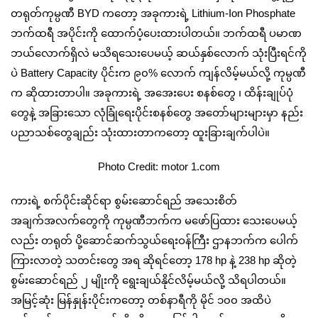
တရုတ်ကုမ္ပဏီ BYD ကတော့ အခုကားရဲ့ Lithium-Ion Phosphate
ဘက်ထရီ အပိုင်းကို‌ ထောက်ပံ့ပေးထားပါတယ်။ ဘက်ထရီ ပမာဏ
ဘယ်လောက်ရှိလဲ မသိရ‌သေးပေမယ့် ဆယ်နှစ်လောက် သုံးပြီးရင်ကို
ပဲ Battery Capacity ပိုင်းက ၉၀% လောက် ကျန်လိမ့်မယ်လို့ ကုမ္ပဏီ
က ဆိုထားတာပါ။ အခုကားရဲ့ အအေးပေး စနစ်တွေ ၊ ထိန်းချုပ်ပုံ
တွေနဲ့ အခြားသော လုံခြုံရေးပိုင်းစနစ်တွေ အတော်များများမှာ နည်း
ပညာသစ်တွေချည်း သုံးထားတာကတော့ ထူးခြားချက်ပါပဲ။
Photo Credit: motor 1.com
ကားရဲ့ စက်ပိုင်းဆိုင်ရာ စွမ်းဆောင်ရည် အသေးစိတ်
အချက်အလက်တွေကို ကုမ္ပဏီဘက်က ‌မဖော်ပြထား သေးပေမယ့်
လည်း တရုတ် ပို့ဆောင်ဆက်သွယ်ရေးဝန်ကြီး ဌာနဘက်က ပေါက်
ကြားလာတဲ့ သတင်းတွေ အရ ဆိုရင်တော့ 178 hp နဲ့ 238 hp ဆိုတဲ့
စွမ်းဆောင်ရည် ၂ မျိုးကို ရွေးချယ်နိုင်လိမ့်မယ်လို့ သိရပါတယ်။
အမြင့်ဆုံး မြန်နှုန်းပိုင်းကတော့ တစ်နာရီကို မိုင် ၁၀၀ အထိပဲ