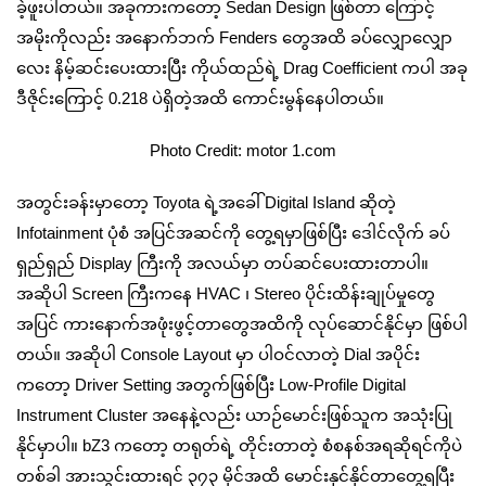
ခဲ့ဖူးပါတယ်။ အခုကားကတော့ Sedan Design ဖြစ်တာ ကြောင့်
အမိုးကိုလည်း အနောက်ဘက် Fenders တွေအထိ ခပ်လျှောလျှော
လေး နိမ့်ဆင်းပေးထားပြီး ကိုယ်ထည်ရဲ့ Drag Coefficient ကပါ အခု
ဒီဇိုင်းကြောင့် 0.218 ပဲရှိတဲ့အထိ ကောင်းမွန်နေပါတယ်။
Photo Credit: motor 1.com
အတွင်းခန်းမှာတော့ Toyota ရဲ့အခေါ် Digital Island ဆိုတဲ့
Infotainment ပုံစံ အပြင်အဆင်ကို တွေ့ရမှာဖြစ်ပြီး ဒေါင်လိုက် ခပ်
ရှည်ရှည် Display ကြီးကို အလယ်မှာ တပ်ဆင်ပေးထားတာပါ။
အဆိုပါ Screen ကြီးကနေ HVAC ၊ Stereo ပိုင်းထိန်းချုပ်မှုတွေ
အပြင် ကားနောက်အဖုံးဖွင့်တာတွေအထိကို လုပ်ဆောင်နိုင်မှာ ဖြစ်ပါ
တယ်။ အဆိုပါ Console Layout မှာ ပါဝင်လာတဲ့ Dial အပိုင်း
ကတော့ Driver Setting အတွက်ဖြစ်ပြီး Low-Profile Digital
Instrument Cluster အနေနဲ့လည်း ယာဉ်မောင်းဖြစ်သူက အသုံးပြု
နိုင်မှာပါ။ bZ3 ကတော့ တရုတ်ရဲ့ တိုင်းတာတဲ့ စံစနစ်အရဆိုရင်ကိုပဲ
တစ်ခါ အားသွင်းထားရင် ၃၇၃ မိုင်အထိ မောင်းနှင်နိုင်တာတွေ့ရပြီး