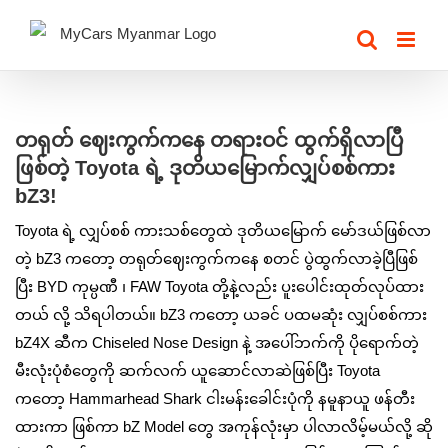
Skip
to
content
View
Larger
တရုတ် ဈေးကွက်ကနေ တရားဝင် ထွက်ရှိလာပြီ
Image
ဖြစ်တဲ့ Toyota ရဲ့ ဒုတိယမြောက်လျှပ်စစ်ကား
bZ3!
Toyota ရဲ့ လျှပ်စစ် ကားသစ်တွေထဲ ဒုတိယမြောက် မော်ဒယ်ဖြစ်လာ
တဲ့ bZ3 ကတော့ တရုတ်ဈေးကွက်ကနေ စတင် ပွဲထွက်လာခဲ့ပြီဖြစ်
ပြီး BYD ကုမ္ပဏီ ၊ FAW Toyota တို့နဲ့လည်း ပူးပေါင်းထုတ်လုပ်ထား
တယ် လို့ သိရပါတယ်။ bZ3 ကတော့ ယခင် ပထမဆုံး လျှပ်စစ်ကား
bZ4X ဆီက Chiseled Nose Design နဲ့ အပေါ်ဘက်ကို ‌ပိုရောက်တဲ့
မီးလုံးပုံစံတွေကို ဆက်လက် ယူဆောင်လာဆဲဖြစ်ပြီး Toyota
ကတော့ Hammarhead Shark ငါးမန်းခေါင်းပုံကို နမူနာယူ ဖန်တီး
ထားကာ ‌ဖြစ်ကာ bZ Model တွေ အကုန်လုံးမှာ ပါလာလိမ့်မယ်လို့ ဆို