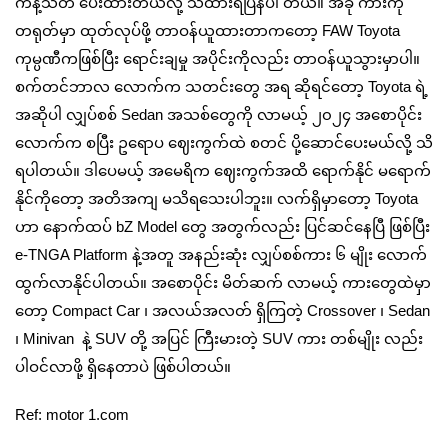
ကန့်သတ် ပေးထားတယ်လို့ သိထားရပြန်ပါ တယ်။ အခု ကားကို
တရုတ်မှာ ထုတ်လုပ်ဖို့ တာဝန်ယူထားတာကတော့ FAW Toyota
ကုမ္ပဏီကဖြစ်ပြီး ရောင်းချမှု အပိုင်းကိုလည်း တာဝန်ယူသွားမှာပါ။
စက်တင်ဘာလ လောက်က သတင်းတွေ အရ ဆိုရင်တော့ Toyota ရဲ့
အဆိုပါ လျှပ်စစ် Sedan အသစ်တွေကို လာမယ့် ၂၀၂၄ အစောပိုင်း
လောက်က စပြီး ဥရောပ ဈေးကွက်ထဲ စတင် ပို့ဆောင်ပေးမယ်လို့ သိ
ရပါတယ်။ ဒါပေမယ့် အမေရိက ဈေးကွက်အထိ ရောက်နိုင် မရောက်
နိုင်ကိုတော့ အတိအကျ မသိရသေးပါဘူး။ လက်ရှိမှာတော့ Toyota
ဟာ နောက်ထပ် bZ Model တွေ အတွက်လည်း ပြင်ဆင်နေပြီ ဖြစ်ပြီး
e-TNGA Platform နဲ့အတူ အနည်းဆုံး လျှပ်စစ်ကား ၆ မျိုး လောက်
ထွက်လာနိုင်ပါတယ်။ အစောပိုင်း မိတ်ဆက် လာမယ့် ကားတွေထဲမှာ
တော့ Compact Car ၊ အလယ်အလတ် ရှိကြတဲ့ Crossover ၊ Sedan
၊ Minivan နဲ့ SUV တို့ အပြင် ကြီးမားတဲ့ SUV ကား တစ်မျိုး လည်း
ပါဝင်လာဖို့ ရှိနေတာပဲ ဖြစ်ပါတယ်။
Ref: motor 1.com