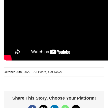
October 26th, 2022
|
All Posts
,
Car News
Share This Story, Choose Your Platform!