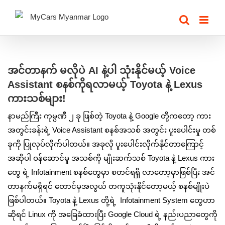
Skip
to
content
View
Larger
အင်တာနက် မလိုပဲ AI နဲ့ပါ သုံးနိုင်မယ့် Voice
Image
Assistant စနစ်ကိုရလာမယ့် Toyota နဲ့ Lexus
ကားသစ်များ!
နာမည်ကြီး ကုမ္ပဏီ ၂ ခု ဖြစ်တဲ့ Toyota နဲ့ Google တို့ကတော့ ကား
အတွင်းခန်းရဲ့ Voice Assistant စနစ်အသစ် အတွင်း ပူးပေါင်းမှု တစ်
ခုကို ပြုလုပ်လိုက်ပါတယ်။ အခုလို ပူးပေါင်းလိုက်နိုင်တာကြောင့်
အဆိုပါ ဝန်ဆောင်မှု အသစ်ကို မျိုးဆက်သစ် Toyota နဲ့ Lexus ကား
တွေ ရဲ့ Infotainment စနစ်တွေမှာ စတင်ရရှိ လာတော့မှာဖြစ်ပြီး အင်
တာနက်မရှိရင် တောင်မှအလွယ် တကူသုံးနိုင်တော့မယ့် စနစ်မျိုးပဲ
ဖြစ်ပါတယ်။ Toyota နဲ့ Lexus တို့ရဲ့ Infotainment System တွေဟာ
ဆိုရင် Linux ကို အခြေခံထားပြီး Google Cloud ရဲ့ နည်းပညာတွေကို