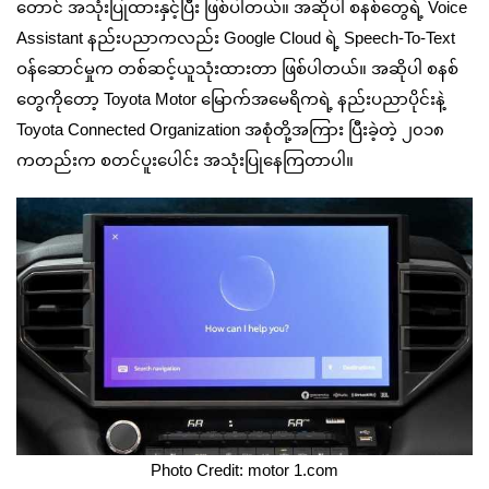
တောင် အသုံးပြုထားနှင့်ပြီး ဖြစ်ပါတယ်။ အဆိုပါ စနစ်တွေရဲ့ Voice
Assistant နည်းပညာကလည်း Google Cloud ရဲ့ Speech-To-Text
ဝန်ဆောင်မှုက တစ်ဆင့်ယူသုံးထားတာ ဖြစ်ပါတယ်။ အဆိုပါ စနစ်
တွေကိုတော့ Toyota Motor မြောက်အမေရိကရဲ့ နည်းပညာပိုင်းနဲ့
Toyota Connected Organization အစုံတို့အကြား ပြီးခဲ့တဲ့ ၂၀၁၈
ကတည်းက စတင်ပူးပေါင်း အသုံးပြုနေကြတာပါ။
Photo Credit: motor 1.com