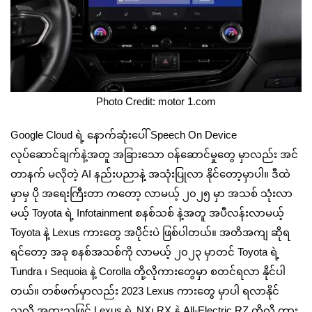
Photo Credit: motor 1.com
Google Cloud ရဲ့ နောက်ဆုံးပေါ် Speech On Device
လုပ်ဆောင်ချက်နဲ့အတူ အခြားသော ဝန်ဆောင်မှုတွေ မှာလည်း အင်
တာနက် မလိုတဲ့ AI နည်းပညာနဲ့ အသုံးပြုလာ နိုင်တော့မှာပါ။ ဒီထဲ
မှာမှ ပို အရေးကြီးတာ ကတော့ လာမယ့် ၂၀၂၅ မှာ အသစ် သုံးလာ
မယ့် Toyota ရဲ့ Infotainment စနစ်သစ် နဲ့အတူ အပီလန်းလာမယ့်
Toyota နဲ့ Lexus ကားတွေ အပိုင်းပဲ ဖြစ်ပါတယ်။ အတိအကျ ဆိုရ
ရင်တော့ အခု စနစ်အသစ်ကို လာမယ့် ၂၀၂၃ မှာတင် Toyota ရဲ့
Tundra ၊ Sequoia နဲ့ Corolla တို့လိုကားတွေမှာ စတင်ရလာ နိုင်ပါ
တယ်။ တစ်ဖက်မှာလည်း 2023 Lexus ကားတွေ မှာပါ ရလာနိုင်
သလို အထူးသဖြင့် Lexus ရဲ့ NX၊ RX နဲ့ All-Electric RZ တို့လို ကား