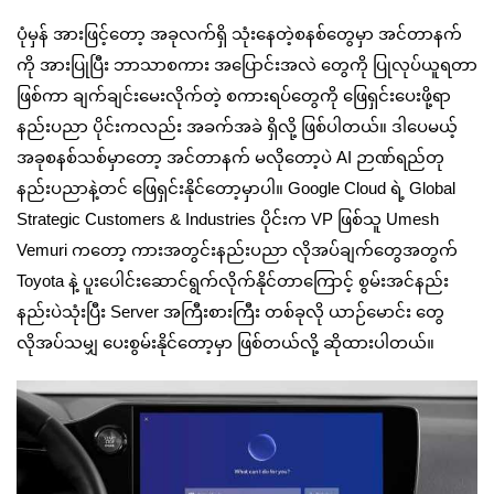
ပုံမှန် အားဖြင့်တော့ အခုလက်ရှိ သုံးနေတဲ့စနစ်တွေမှာ အင်တာနက်
ကို အားပြုပြီး ဘာသာစကား အပြောင်းအလဲ တွေကို ပြုလုပ်ယူရတာ
ဖြစ်ကာ ချက်ချင်းမေးလိုက်တဲ့ စကားရပ်တွေကို ဖြေရှင်းပေးဖို့ရာ
နည်းပညာ ပိုင်းကလည်း အခက်အခဲ ရှိလို့ ဖြစ်ပါတယ်။ ဒါပေမယ့်
အခုစနစ်သစ်မှာတော့ အင်တာနက် မလိုတော့ပဲ AI ဉာဏ်ရည်တု
နည်းပညာနဲ့တင် ဖြေရှင်းနိုင်တော့မှာပါ။ Google Cloud ရဲ့ Global
Strategic Customers & Industries ပိုင်းက VP ဖြစ်သူ Umesh
Vemuri ကတော့ ကားအတွင်းနည်းပညာ လိုအပ်ချက်တွေအတွက်
Toyota နဲ့ ပူးပေါင်းဆောင်ရွက်လိုက်နိုင်တာကြောင့် စွမ်းအင်နည်း
နည်းပဲသုံးပြီး Server အကြီးစားကြီး တစ်ခုလို ယာဉ်မောင်း တွေ
လိုအပ်သမျှ ပေးစွမ်းနိုင်တော့မှာ ဖြစ်တယ်လို့ ဆိုထားပါတယ်။