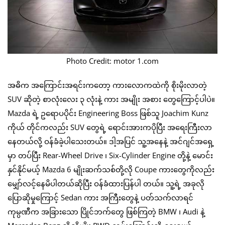
Photo Credit: motor 1.com
အဓိက အကြောင်းအရင်းကတော့ ကားလောကထဲကို စိုးမိုးလာတဲ့
SUV ဆိုတဲ့ စာလုံးလေး ၃ လုံးနဲ့ ကား အမျိုး အစား တွေကြောင့်ပါပဲ။
Mazda ရဲ့ ဥရောပပိုင်း Engineering Boss ဖြစ်သူ Joachim Kunz
ကိုယ် တိုင်ကလည်း SUV တွေရဲ့ ရောင်းအားကပိုပြီး အရေးကြီးလာ
နေတယ်လို့ ဝန်ခံခဲ့ပါသေးတယ်။ ဒါ့အပြင် သူ့အနေနဲ့ အင်ဂျင်အရှေ့
မှာ တပ်ပြီး Rear-Wheel Drive ၊ Six-Cylinder Engine တို့နဲ့ မောင်း
နှင်နိုင်မယ့် Mazda 6 မျိုးဆက်သစ်တို့လို Coupe ကားတွေကိုလည်း
မျှော်လင့်နေမိပါတယ်ဆိုပြီး ဝန်ခံထားပြန်ပါ တယ်။ သူ့ရဲ့ အခုလို
ပြောဆိုမှုကြောင့် Sedan ကား အကြီးတွေနဲ့ ပတ်သက်လာရင်
ကုမ္ပဏီက အခြားသော ပြိုင်ဘက်တွေ ဖြစ်ကြတဲ့ BMW ၊ Audi နဲ့