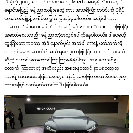
ပြီးခဲ့တဲ့ ၂၀၁၇ လောက်တုန်းကတော့ Mazda အနေနဲ့ လုံးဝ အနက်
ရောင်အပြည့် ခန့်ညားလွန်းနေတဲ့ ကား အသစ်ကြီး တစ်စီးကို ပုံရိပ်
လေး တစ်ချို့နဲ့ အရိပ်အမြွက် ပြသခဲ့ဖူးပါတယ်။ အဆိုပါ ကား
ကတော့ တံခါးလေး ပေါက်ပါ အဆင့်မြင့် Vision Coupe ကားဖြစ်ပြီး
အတော်လေးလည်း ခန့်ညားတဲ့အသွင်ပေါက်နေပါတယ်။ ဒါပေမယ့်
ထူးခြားတာကတော့ အဲ့ဒီ နောက်ပိုင်း အဆိုပါ ကားနဲ့ ပတ်သက်လို့
ဘာတစ်ခုမှ ‌အသေးစိတ် မသိ ရတော့တာဖြစ်ပြီး ထုတ်လုပ်ဖြစ်မယ်
ဆိုတဲ့ သတင်းတွေတောင်ကြာကြာမခံခဲ့ပါဘူး။ အခု လေးနှစ်ခွဲ
လောက် ကြာလာတဲ့ အထိလည်း အစအနတောင် ရှာမရတော့တဲ့
ကားရဲ့ သတင်းအခြေအနေတွေကြောင့် လုံးဝဖြစ် မလာ နိုင်တော့တဲ့
ကားအဖြစ် သတ်မှတ်ထားကြပြီး ဖြစ်ပါတယ်။