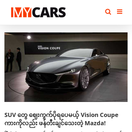
Skip
to
content
View
Larger
Image
SUV တွေ ဈေးကွက်ပိုရပေမယ့် Vision Coupe
ကားကိုလည်း ဖန်တီးချင်သေးတဲ့ Mazda!