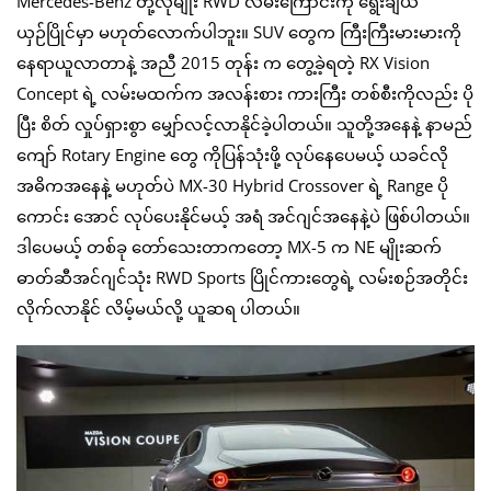
Mercedes-Benz တို့လိုမျိုး RWD လမ်းကြောင်းကို ရွေးချယ်
ယှဉ်ပြိုင်မှာ မဟုတ်လောက်ပါဘူး။ SUV တွေက ကြီးကြီးမားမားကို
နေရာယူလာတာနဲ့ အညီ 2015 တုန်း က တွေ့ခဲ့ရတဲ့ RX Vision
Concept ရဲ့ လမ်းမထက်က အလန်းစား ကားကြီး တစ်စီးကိုလည်း ပို
ပြီး စိတ် လှုပ်ရှားစွာ မျှော်လင့်လာနိုင်ခဲ့ပါတယ်။ သူတို့အနေနဲ့ နာမည်
ကျော် Rotary Engine တွေ ကိုပြန်သုံးဖို့ လုပ်နေပေမယ့် ယခင်လို
အဓိကအနေနဲ့ မဟုတ်ပဲ MX-30 Hybrid Crossover ရဲ့ Range ပို
ကောင်း အောင် လုပ်ပေးနိုင်မယ့် အရံ အင်ဂျင်အနေနဲ့ပဲ ဖြစ်ပါတယ်။
ဒါပေမယ့် တစ်ခု တော်သေးတာကတော့ MX-5 က NE မျိုးဆက်
ဓာတ်ဆီအင်ဂျင်သုံး RWD Sports ပြိုင်ကား‌တွေရဲ့ လမ်းစဉ်အတိုင်း
လိုက်လာနိုင် လိမ့်မယ်လို့ ယူဆရ ပါတယ်။