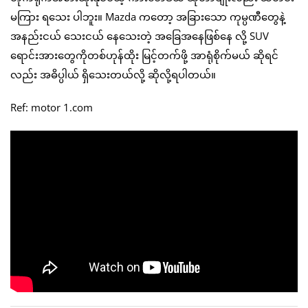
မကြား ရသေး ပါဘူး။ Mazda ကတော့ အခြားသော ကုမ္ပဏီတွေနဲ့
အနည်းငယ် သေးငယ် နေသေးတဲ့ အခြေအနေဖြစ်နေ လို့ SUV
ရောင်းအားတွေကိုတစ်ဟုန်ထိုး မြင့်တက်ဖို့ အာရုံစိုက်မယ် ဆိုရင်
လည်း အဓိပ္ပါယ် ရှိသေးတယ်လို့ ဆိုလို့ရပါတယ်။
Ref: motor 1.com