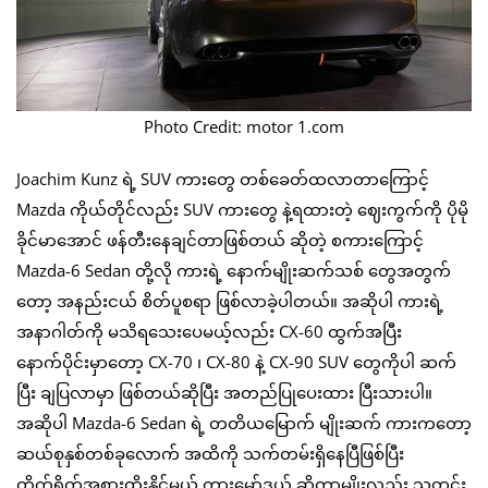
Photo Credit: motor 1.com
Joachim Kunz ရဲ့ SUV ကားတွေ တစ်ခေတ်ထလာတာကြောင့်
Mazda ကိုယ်တိုင်လည်း SUV ကားတွေ နဲ့ရထားတဲ့ ဈေးကွက်ကို ပိုမို
ခိုင်မာအောင် ဖန်တီးနေချင်တာဖြစ်တယ် ဆိုတဲ့ စကားကြောင့်
Mazda-6 Sedan တို့လို ကားရဲ့ နောက်မျိုးဆက်သစ် တွေအတွက်
တော့ အနည်းငယ် စိတ်ပူစရာ ဖြစ်လာခဲ့ပါတယ်။ အဆိုပါ ကားရဲ့
အနာဂါတ်ကို မသိရသေးပေမယ့်လည်း CX-60 ထွက်အပြီး
နောက်ပိုင်းမှာတော့ CX-70 ၊ CX-80 နဲ့ CX-90 SUV တွေကိုပါ ဆက်
ပြီး ချပြလာမှာ ဖြစ်တယ်ဆိုပြီး အတည်ပြုပေးထား ပြီးသားပါ။
အဆိုပါ Mazda-6 Sedan ရဲ့ တတိယမြောက် မျိုးဆက် ကားကတော့
ဆယ်စုနှစ်တစ်ခုလောက် အထိကို သက်တမ်းရှိနေပြီဖြစ်ပြီး
တိုက်ရိုက်အစားထိုးနိုင်မယ့် ကားမော်ဒယ် ဆိုတာမျိုးလည်း သတင်း