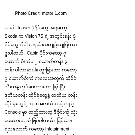
Photo Credit: motor 1.com
ယခင် Teaser ပုံရိပ်တွေ အရတော့
Skoda က Vision 7S ရဲ့ အတွင်းခန်း ပုံ
ရိပ်တွေကိုပါ အနည်းအကျဉ်း ချပြထား
ဖူးပါတယ်။ Cabin ပိုင်းကတော့ ၇
ယောက် စီးကိုမှ ၂ ယောက်တန်း ၃
တန်း ပါလာမှာပါ။ ထူးခြားတာ ကတော့
၇ ယောက်စီးကို ကလေးအတွက် ထိုင်ခုံ
သီးသန့် လုပ်ပေးထားတာ ဖြစ်ပြီး
ဒုတိယတန်း ထိုင်ခုံတွေနဲ့ တတိယ တန်း
ထိုင်ခုံတွေရဲ့ကြား အလယ်တည့်တည့်
Console မှာ ထည့်ထားတဲ့ ဒီဇိုင်းကို သုံး
ပေးထားတာပဲ ဖြစ်ပါတယ်။ မြင်ထား
ရသလောက် ကတော့ Infotainment