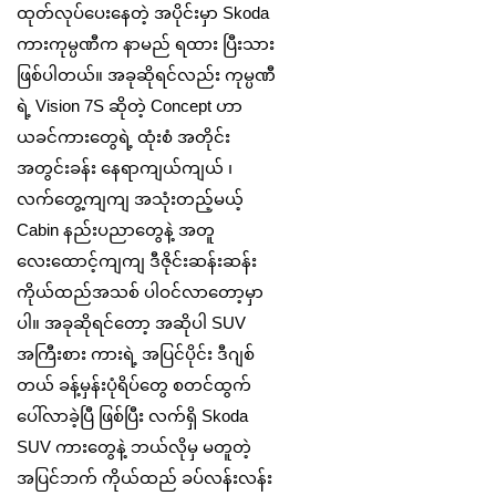
ထုတ်လုပ်ပေးနေတဲ့ အပိုင်းမှာ Skoda
ကားကုမ္ပဏီက နာမည် ရထား ပြီးသား
ဖြစ်ပါတယ်။ အခုဆိုရင်လည်း ကုမ္ပဏီ
ရဲ့ Vision 7S ဆိုတဲ့ Concept ဟာ
ယခင်ကားတွေရဲ့ ထုံးစံ အတိုင်း
အတွင်းခန်း နေရာကျယ်ကျယ် ၊
လက်တွေ့ကျကျ အသုံးတည့်မယ့်
Cabin နည်းပညာတွေနဲ့ အတူ
လေးထောင့်ကျကျ ဒီဇိုင်းဆန်းဆန်း
ကိုယ်ထည်အသစ် ပါဝင်လာတော့မှာ
ပါ။ အခုဆိုရင်တော့ အဆိုပါ SUV
အကြီးစား ကားရဲ့ အပြင်ပိုင်း ဒီဂျစ်
တယ် ခန့်မှန်းပုံရိပ်တွေ စတင်ထွက်
ပေါ်လာခဲ့ပြီ ဖြစ်ပြီး လက်ရှိ Skoda
SUV ကားတွေနဲ့ ဘယ်လိုမှ မတူတဲ့
အပြင်ဘက် ကိုယ်ထည် ခပ်လန်းလန်း