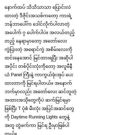
နောက်ထပ် သိသိသာသာ ပြောင်းလဲ
ထားတဲ့ ဒီဇိုင်းအသစ်ကတော့ ကားရဲ့
ဘန်ဘာပေါ်က ဒေါင်လိုက်ပါလာတဲ့
အပေါက် ၇ ပေါက်ပါပဲ။ အလယ်တည့်
တည့် နေရာမှာတော့ အတော်လေး
ကွဲပြားတဲ့ အရောင်ကွဲ အစိမ်းလေးကို
ထင်းနေအောင် မြင်ထားရပြီး အဆိုပါ
အပိုင်း တစ်ပိုင်းလုံးကိုတော့ အလူမီနီ
ယံ Panel ကြီးနဲ့ ကာကွယ်ဖုံးအုပ် ပေး
ထားတာကို မြင်ရပါတယ်။ အနောက်
ဘက်မှာလည်း အတော်လေး ဆင်တူတဲ့
အထားအသိုတွေကိုပဲ ဆက်မြင်ရမှာ
ဖြစ်ပြီး T ပုံစံ မီးလုံး အပြင်အဆင်တွေ
ကို Daytime Running Lights တွေနဲ့
အတူ တွဲဖက်ကာ မြင်ရ ဦးမှာဖြစ်ပါ
တယ်။