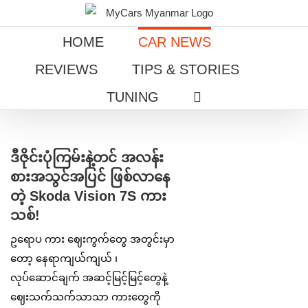
Skip
to
HOME
CAR NEWS
content
REVIEWS
TIPS & STORIES
TUNING
View
Larger
ဒီဇိုင်းပုံကြမ်းနဲ့တင် အလန်း
Image
စားအသွင်အပြင် ဖြစ်လာနေ
တဲ့ Skoda Vision 7S ကား
သစ်!
ဥရောပ ကား ဈေးကွက်တွေ အတွင်းမှာ
တော့ နေရာကျယ်ကျယ် ၊
လုပ်ဆောင်ချက် အဆင့်မြင့်မြင့်တွေနဲ့
ဈေးသက်သက်သာသာ ကားတွေကို