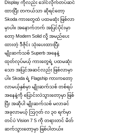
Display ကိုလည်း ဒေါင်လိုက်တပ်ဆင်
ထားပြီး တကယ်သာ ဆိုရင်တော့
Skoda ကားတွေထဲ ပထမဆုံး ဖြစ်လာ
မှာပါ။ အနောက်ဘက် အပြင်ပိုင်းမှာ
တော့ Modern Solid လို့ အမည်ပေး
ထားတဲ့ ဒီဇိုင်း သုံးပေးထားပြီး
မျိုးဆက်သစ် Superb အနေနဲ့
ထုတ်လုပ်မယ့် ကားတွေရဲ့ ပထမဆုံး
သော အပြင်အဆင်လည်း ဖြစ်လာမှာ
ပါ။ Skoda ရဲ့ Flagship ကားကတော့
လာမယ့်နှစ်မှာ မျိုးဆက်သစ် တစ်ရပ်
အနေနဲ့ကို ပြောင်းလဲသွားတော့မှာ ဖြစ်
ပြီး အဆိုပါ မျိုးဆက်သစ် မလာခင်
အခုလာမယ့် ဩဂုတ် လ ၃၀ ရက်မှာ
တင်ပဲ Vision 7 S ကို တရားတင် မိတ်
ဆက်သွားတော့မှာ ဖြစ်ပါတယ်။