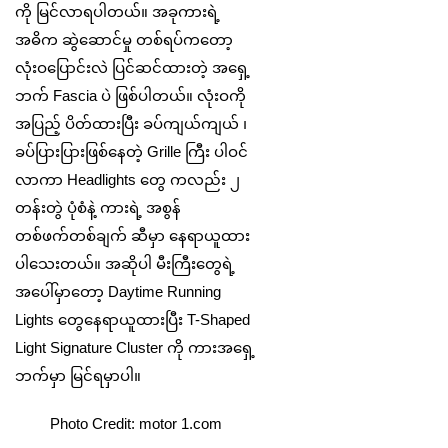
ကို မြင်လာရပါတယ်။ အခုကားရဲ့
အဓိက ဆွဲဆောင်မှု တစ်ရပ်ကတော့
လုံးဝပြောင်းလဲ ပြင်ဆင်ထားတဲ့ အရှေ့
ဘက် Fascia ပဲ ဖြစ်ပါတယ်။ လုံးဝကို
အပြည့် ပိတ်ထားပြီး ခပ်ကျယ်ကျယ် ၊
ခပ်ပြားပြားဖြစ်နေတဲ့ Grille ကြီး ပါဝင်
လာကာ Headlights ‌တွေ ကလည်း ၂
တန်းတွဲ ပုံစံနဲ့ ကားရဲ့ အစွန်
တစ်ဖက်တစ်ချက် ဆီမှာ နေရာယူထား
ပါသေးတယ်။ အဆိုပါ မီးကြီးတွေရဲ့
အပေါ်မှာတော့ Daytime Running
Lights တွေနေရာယူထားပြီး T-Shaped
Light Signature Cluster ကို ကားအရှေ့
ဘက်မှာ မြင်ရမှာပါ။
Photo Credit: motor 1.com