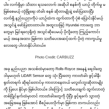
ပါ။ လက်ရှိမှာ သိထား ရသလောက် အဆိုပါ စနစ်ကို ယာဉ် တိုက်မှု မ
ဖြစ်စေမယ့် လုံခြုံရေး တံခါး စနစ် ဆိုတာမျိုးနဲ့ ဖော်ပြထားပြီး
လက်ရှိ နည်းပညာကိုပဲ ယာဉ်ထဲက ထွက်တာကို ပုံစံ ပြောင်းနိုင်မယ့်
အသွင်နဲ့ ဖော်ပြထားတာပါ။ အထူးသဖြင့် Hyundai ကားတွေ ဘာ
တွေမှာ မြင်ရလေ့ရှိတဲ့ အသွင်ဆိုပေမယ့် ပိုလို့တော့ ကြည့်ကောင်း
မယ့် အနေအထား ဖြစ်ကာ သတိပေးအဆင့်ထက် ပိုတဲ့ ကာကွယ်မှု
လေးတွေ ပါလာနိုင်ပါတယ်။
Photo Credit: CARBUZZ
အခု နည်းပညာ အသစ်ထဲမှာတော့ Rolls-Royce အနေနဲ့ ရေဒါတွေ
ဒါမှမဟုတ် LiDAR Sensor တွေ သုံး ပြီးတော့ ကားတံခါး ဖွင့်ခါနီး
ရုတ်တရက် ဆိုရင်တောင်မှ ကားလာနေတယ် မလွတ်ဘူးဆိုတာမျိုး
ကို ပြပေး နိုင်မှာ ဖြစ်ပါတယ်။ ဒါကြောင့် သတိပေးချက် ထွက်လာတဲ့
တစ်ပြိုင်နက်ထဲမှာတင် ကားတံခါးတွေကို ပိုပြီး ဖွင့်ရခက် သွားတဲ့
အခြေအနေ ဖြစ်အောင် စီစဉ်ပေးလိုက်မှာ ဖြစ်ကာ တကယ်လည်း