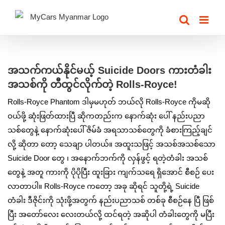
Skip
to
content
View
Larger
အသက်ကယ်နိုင်မယ့် Suicide Doors ကားတံခါး
Image
အသစ်ကို တီထွင်လိုက်တဲ့ Rolls-Royce!
Rolls-Royce Phantom ဒါမှမဟုတ် ဘယ်လို Rolls-Royce ကိုမဆို
ဝယ်ဖို့ ဆုံးဖြတ်ထားပြီ ဆိုကတည်းက နောက်ဆုံး ပေါ် နည်းပညာ
သစ်တွေနဲ့ နောက်ဆုံးပေါ် ဇိမ်ခံ အရသာသစ်တွေကို ခံစားကြည့်ချင်
လို့ ဆိုတာ တော့ သေချာ ပါတယ်။ အထူးသဖြင့် အသစ်အသစ်သော
Suicide Door တွေ ၊ အနောက်ဘက်ကို လှန်ဖွင့် ရတဲ့တံခါး အသစ်
တွေနဲ့ အတူ ကားကို ပိုပိုပြီး ထူးခြား ကျက်သရေ ရှိအောင် စီစဉ် ပေး
လာတာပါ။ Rolls-Royce ကတော့ အခု ဆိုရင် သူတို့ရဲ့ Suicide
တံခါး ဒီဇိုင်းကို သုံးဖို့အတွက် နည်းပညာသစ် တစ်ခု စီစဉ်နေ ပြီ ဖြစ်
ပြီး အတော်လေး လေးတယ်လို့ ထင်ရတဲ့ အဆိုပါ တံခါးတွေကို မပြီး