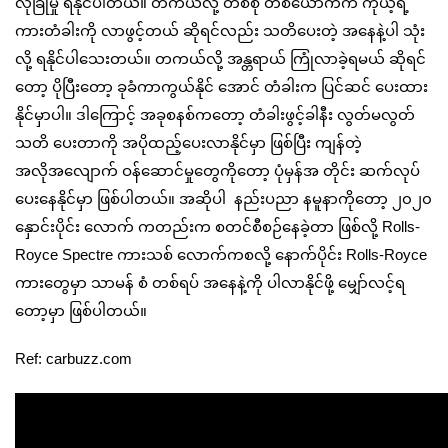
လုံခြုံမှု ရနိုင်ပါတယ်။ တကယ်လို့ တစ်စုံ တစ်ယောက်က ကိုယ့်ရဲ့
ကားတံခါးကို လာဖွင့်တယ် ဆိုရင်လည်း သတိပေးတဲ့ အနေနဲ့ပါ သုံး
လို့ ရနိုင်ပါသေးတယ်။ တကယ်လို့ အန္တရာယ် ကြုံလာခဲ့ရမယ် ဆိုရင်
တော့ ပိုပြီးတော့ ခုခံကာကွယ်နိုင် အောင် တံခါးက ပြင်ဆင် ပေးထား
နိုင်မှာပါ။ ဒါကြောင့် အခုစနစ်ကတော့ တံခါးဖွင့်ခါနီး လွတ်မလွတ်
သတိ ပေးတာကို အပိုထည့်ပေးလာနိုင်မှာ ဖြစ်ပြီး ကျန်တဲ့
အလိုအလျောက် ဝန်ဆောင်မှုတွေကိုတော့ ပုံမှန်အ တိုင်း ဆက်လုပ်
ပေးနေနိုင်မှာ ဖြစ်ပါတယ်။ အဆိုပါ နည်းပညာ နမူနာကိုတော့ ၂၀၂၀
နှောင်းပိုင်း လောက် ကတည်းက စတင်စီစဉ်နေခဲ့တာ ဖြစ်လို့ Rolls-
Royce Spectre ကားသစ် လောက်ကစလို့ နောက်ပိုင်း Rolls-Royce
ကားတွေမှာ သာမန် စံ တစ်ရပ် အနေနဲ့ကို ပါလာနိုင်ဖို့ မျှော်လင့်ရ
တော့မှာ ဖြစ်ပါတယ်။
Ref: carbuzz.com