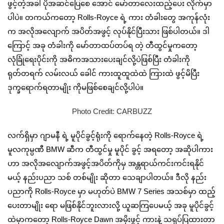
ဖွင့်တဲ့အခါ ပိုအဆင်ပြေစေ အောင် မော်တာလေးထည့်ပေး လိုက်မှာ
ပါပဲ။ တကယ်ကတော့ Rolls-Royce ရဲ့ ကား တံခါးတွေ အကုန်လုံး
က အလိုအလျောက် အပိတ်အဖွင့် လုပ်နိုင်ပြီးသား ဖြစ်ပါတယ်။ ဒါ
ကြောင့် အခု တံခါးကို မော်တာထပ်တပ်ရ တဲ့ တီထွင်မှုကတော့
လုံခြုံရေးပိုင်းကို အဓိကအသားပေးချင်လို့ပဲဖြစ်ပြီး တံခါးကို
ရုတ်တရက် လမ်းလယ် ခေါင် ကားထူထူထဲထဲ ကြားထဲ ဖွင့်မိပြီး
ဒုက္ခရောက်ရတာမျိုး ကိုမဖြစ်စေချင်လို့ပါပဲ။
Photo Credit: CARBUZZ
လက်ရှိမှာ ဂျာမနီ ရဲ့ မူပိုင်ခွင့်ရုံးကို ရောက်နေတဲ့ Rolls-Royce ရဲ့
မူလကုမ္ပဏီ BMW ဆီက တီထွင်မှု မူပိုင် ခွင့် အရတော့ အဆိုပါကား
ဟာ အလိုအလျောက်အဖွင့်အပိတ်ကိုမှ အန္တရာယ်ကင်းကင်းရနိုင်
မယ့် နည်းပညာ သစ် တစ်မျိုး ဆိုတာ သေချာပါတယ်။ ဒီလို နည်း
ပညာကို Rolls-Royce မှာ မဟုတ်ပဲ BMW 7 Series အသစ်မှာ ထည့်
ပေးတာမျိုး ရော မဖြစ်နိုင်ဘူးလားလို့ ယူဆကြပေမယ့် အခု မူပိုင်ခွင့်
ထဲမှာကတော့ Rolls-Royce Dawn အမိုးဖွင့် ကားနဲ့ သရုပ်ပြထားတာ