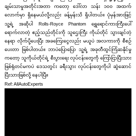
ချမ်းသာမှုအတိုင်းအတာ ကတော့ ဒေါ်လာ သန်း ၁၀၀ အထက်
လောက်မှာ ရှိနေမယ်လို့လည်း ခန့်မှန်းသိ ရှိပါတယ်။
ပုံမှန်အားဖြင့်
သူ့ရဲ့ အဆိုပါ
Rolls-Royce Phantom
ရွှေရောင်ကားကြီးပေါ်
ရောက်လာတဲ့ ဧည့်သည်တိုင်းကို သူဌေးကြီး ကိုယ်တိုင် ‌သွားချင်တဲ့
နေရာ လိုက်ပို့ပေးပြီး အခကြေးငွေလည်း မယူပဲ အလကားကို စီစဉ်
ပေးတာ ဖြစ်ပါတယ်။ ဘာပဲပြောပြော သူ့ရဲ့ အခုတီထွင်ကြံဆနိုင်မှု
ကတော့ သူကိုယ်တိုင်ရဲ့ စီးပွားရေး လုပ်ငန်းတွေကို ကြော်ငြာပြီးသား
ဖြစ်ရုံတင်မကပဲ ဒေသတွင်း ခရီးသွား လုပ်ငန်းတွေကိုပါ ဆွဲဆောင်
ပြီးသားဖြစ်လို့ နေပါပြီ။
Ref: AllAutoExperts