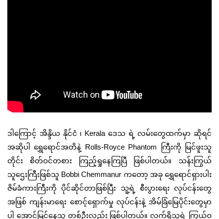
ဒါကြောင့် အိန္ဒိယ နိုင်ငံ ၊
Kerala
ဒေသ ရဲ့ လမ်းတွေထက်မှာ ဆိုရင်
အဆိုပါ ‌ရွှေရောင်အတိနဲ့
Rolls-Royce Phantom
ကြီးကို မြင်ဖူးသူ
တိုင်း စိတ်ဝင်တစား ကြည့်ရှုနေကြပြီ ဖြစ်ပါတယ်။ သန်းကြွယ်
သူဌေးကြီးဖြစ်သူ
Bobbi Chemmanur
ကတော့ အခု ရွှေရောင်ရှားပါး
ဇိမ်ခံကားကြီးကို ပိုင်ဆိုင်တာဖြစ်ပြီး သူ့ရဲ့ စီးပွားရေး လုပ်ငန်းတွေ
အဖြစ် ကျန်းမာရေး စောင့်ရှောက်မှု လုပ်ငန်းနဲ့ အိမ်ခြံမြေပိုင်းတွေမှာ
ပါ အောင်မြင်နေသူ တစ်ဦးလည်း ဖြစ်ပါတယ်။ လက်ရှိသူ့ရဲ့ ကြွယ်ဝ