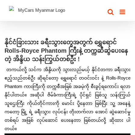
Skip
to
content
View
Larger
နိုင်ငံခြားသား ခရီးသွားတွေအတွက် ‌ရွှေရောင်
Image
Rolls-Royce Phantom ကြီးနဲ့ တက္ကဆီဆွဲပေးနေ
တဲ့ အိန္ဒိယ သန်းကြွယ်တစ်ဦး !
တကယ်လို့ သင်က အိန္ဒိယကို သွားလည်မယ့် နိုင်ငံတကာ ခရီးသွား
ဧည့်သည်တစ်ဦး ဆိုရင်တော့ ရွှေရောင် တဝင်းဝင်း နဲ့
Rolls-Royce
Phantom
ကားကြီးကို တက္ကစီအဖြစ် အခမဲ့ကို စီးခွင့်ရကောင်း ရလာ
နိုင်ပါတယ်။ အဆိုပါ ဇိမ်ခံကားကြီးရဲ့ ပိုင်ရှင် ဖြစ်သူ သန်းကြွယ်
သူဌေးကြီး ကိုယ်တိုင်ကားကို မောင်း ပို့နေတာ ဖြစ်ပြီး သူ့ အနေနဲ့
ကတော့ မြို့ ရဲ့ ခရီးသွား လုပ်ငန်း တိုးတက်လာ အောင် ဆွဲဆောင်မှု
တစ်ရပ် အဖြစ် လုပ်ဆောင် ပေးနေတာ ဖြစ်တယ်လို့ ဆိုထား ပါ
တယ်။