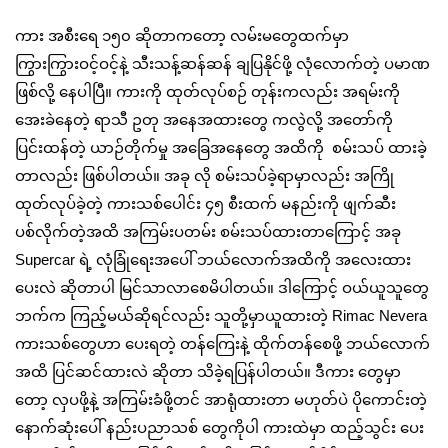
ကား အစီးရေ ၁၅၀ ဆိုတာကတော့ လမ်းမတွေထက်မှာ
ကြွားကြွားဝင့်ဝင့်နဲ့ သီးသန့်ဆန်ဆန် ချပြနိုင်ဖို့ လုံလောက်တဲ့ ပမာဏ
ဖြစ်လို့ နေပါပြီ။ ကားကို ထုတ်လုပ်စဉ် တုန်းကလည်း အရမ်းကို
အေးခဲနေတဲ့ ရာသီ ဥတု အနေအထားတွေ ကလွဲလို့ အတော်ကို
ပြင်းထန်တဲ့ ယာဉ်တိုက်မှု အခြေအနေတွေ အထိကို စမ်းသပ် ထားခဲ့
တာလည်း ဖြစ်ပါတယ်။ အခု လို စမ်းသပ်ခဲ့ရာမှာလည်း အကြို
ထုတ်လုပ်ခဲ့တဲ့ ကားသစ်ပေါင်း ၄၅ စီးထက် မနည်းကို ဖျက်ဆီး
ပစ်လိုက်တဲ့အထိ အကြမ်းပတမ်း စမ်းသပ်ထားတာကြောင့် အခု
Supercar ရဲ့ လုံခြုံရေးအပေါ် ဘယ်လောက်အထိကို အလေးထား
ပေးလဲ ဆိုတာပါ မြင်သာလာစေမိပါတယ်။ ဒါကြောင့် ဝယ်ယူသူတွေ
ဘက်က ကြည့်မယ်ဆိုရင်လည်း သူတို့မှာယူထားတဲ့ Rimac Nevera
ကားသစ်တွေဟာ ပေးရတဲ့ တန်ကြေးနဲ့ ထိုက်တန်စေဖို့ ဘယ်လောက်
အထိ ပြင်ဆင်ထားလဲ ဆိုတာ သိခဲ့ရပြန်ပါတယ်။ ဒီကား တွေမှာ
တော့ လှပဖို့နဲ့ အကြမ်းခံဖို့တင် အာရုံထားတာ မဟုတ်ပဲ ပိုကောင်းတဲ့
နောက်ဆုံးပေါ် နည်းပညာသစ် တွေကိုပါ ကားထဲမှာ ထည့်သွင်း ပေး