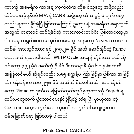
ကားကို အမေရိက ကားဈေးကွက်ထဲက လိုချင်သူတွေ အဖို့လည်း
သိပ်မစောင့်ရနိုင်ပဲ EPA နဲ့ CARB အဖွဲ့တွေ ထံက ခွင့်ပြုချက် တွေ
လည်း ရထား နိုင်ခဲ့ပြီ ဖြစ်တာကြောင့် ဥရောပနဲ့ အမေရိက ဈေးကွက်
အတွက် တရားဝင် တင်ပို့နိုင်တဲ့ ကားကောင်းတစ်စီး ဖြစ်လာတော့မှာ
ပါ။ အခု စာရွက်စာတမ်း မှတ်တမ်းတွေ အရတော့ Nevera ကားဟာ
တစ်ခါ အားသွင်းထား ရင် ၂၈၇.၂၈ မိုင် အထိ မောင်းနိုင်တဲ့ Range
ပမာဏကို ရထားပါတယ်။ WLTP Cycle အနေနဲ့ တိုင်းတာ မယ် ဆို
ရင်တော့ ၃၄၂ မိုင် အထိကို ရှိ နိုင်ပြီး တစ်နာရီ မိုင် ၆၀ နှုန်း အထိ
အရှိန်တင်မယ် ဆိုရင်လည်း ၁.၈၅ စက္ကန့်ပဲ ကြာမြင့်မှာဖြစ်ကာ အမြင့်
ဆုံး မြန်နှုန်းက အစ ၂၅၈ မိုင် အထိကို ရှိနေပါတယ်။ အခု ဆိုရင်
တော့ Rimac က ဒုတိယ မြောက်ထုတ်လုပ်ခဲ့တဲ့ကားကို Zagreb ရဲ့
လမ်းမတွေထက် ပို့ဆောင်ပေးနိုင်ခဲ့ပြီလို့ သိရ ပြီး မှာယူထားတဲ့
Customer တွေအတွက်ရော ကုမ္ပဏီ အတွက်ပါ ကျေးဇူးတင်
ဝမ်းမြောက်စရာ ဖြစ်လာခဲ့ ပါတယ်။
Photo Credit: CARBUZZ