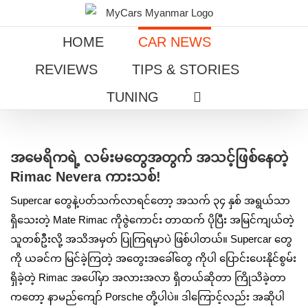
Skip
to
HOME
CAR NEWS
content
REVIEWS
TIPS & STORIES
TUNING
View
Larger
အမေရိကရဲ့ လမ်းမတွေအတွက် အသင့်ဖြစ်နေတဲ့
Image
Rimac Nevera ကားသစ်!
Supercar တွေနဲ့ပတ်သက်လာရင်တော့ အသက် ၃၄ နှစ် အရွယ်သာ
ရှိသေးတဲ့ Mate Rimac ကိုဇွဲကောင်း တာထက် ပိုပြီး အမြင်ကျယ်တဲ့
သူတစ်ဦးလို့ အသိအမှတ် ပြုကြရမှာပဲ ဖြစ်ပါတယ်။ Supercar တွေ
ကို ယခင်က မြင်ခဲ့ကြတဲ့ အတွေးအခေါ်တွေ ကိုပါ ပြောင်းပေးနိုင်စွမ်း
ရှိခဲ့တဲ့ Rimac အပေါ်မှာ အလားအလာ ရှိတယ်ဆိုတာ ကြိုသိခဲ့တာ
ကတော့ နာမည်ကျော် Porsche တို့ပါပဲ။ ဒါကြောင့်လည်း အဆိုပါ