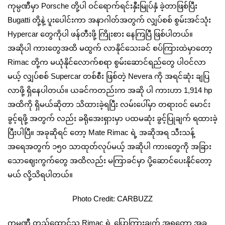
ကုမ္ပဏီမှာ Porsche တို့ပါ ဝင်ရောက်ရင်းနှီးမြုပ်နှံ ခဲ့တာဖြစ်ပြီး
Bugatti တို့နဲ့ ပူးပေါင်းကာ အနာဂါတ်အတွက် လျှပ်စစ် စွမ်းအင်သုံး
Hypercar တွေကိုပါ ဖန်တီး‌ဖို့ ကြိုးစား နေကြပြီ ဖြစ်ပါတယ်။
အဆိုပါ ကားတွေအထိ မထွက် လာနိုင်သေးခင် စပ်ကြားထဲမှာတော့
Rimac တို့က မယုံနိုင်လောက်စရာ စွမ်းဆောင်ရည်တွေ ပါဝင်လာ
မယ့် လျှပ်စစ် Supercar တစ်စီး ဖြစ်တဲ့ Nevera ကို အရင်ဆုံး ချပြ
လာဖို့ ရှိနေပါတယ်။ ယခင်ကတည်းက အဆို ပါ ကားဟာ 1,914 hp
အထိကို ရှိမယ်ဆိုတာ သိထားခဲ့ရပြီး လမ်းပေါ်မှာ တရားဝင် မောင်း
ခွင့်ရဖို့ အတွက် လည်း ခရိုအေးရှားမှာ ပထမဆုံး ခွင့်ပြုချက် ရထားခဲ့
ပြီးပါပြီ။ အခုဆိုရင် တော့ Mate Rimac ရဲ့ အဆိုအရ သီးသန့်
အရေအတွက် ၁၅၀ သာထုတ်လုပ်မယ့် အဆိုပါ ကားတွေကို အခြား
သောဈေးကွက်တွေ အထိလည်း မကြာခင်မှာ ပို့ဆောင်ပေးနိုင်တော့
မယ် လို့သိရပါတယ်။
Photo Credit: CARBUZZ
ကုမ္ပဏီ တည်ထောင်သူ Rimac ရဲ့ ပြောကြားချက် အရတော့ အခု