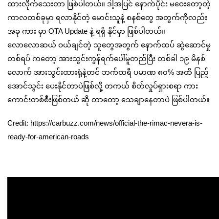
ထားလိုက်သေးတာ ဖြစ်ပါတယ်။ ဒါ့အပြင် နောက်ပိုင်း မဝေးတော့တဲ့
ကာလတစ်ခုမှာ ရလာနိုင်တဲ့ မောင်းသူနဲ့ စနစ်တွေ အတွက်ကိုလည်း
အခု ကား မှာ OTA Update နဲ့ ရရှိ နိုင်မှာ ဖြစ်ပါတယ်။
လောလောဆယ် ဝယ်ချင်တဲ့ သူတွေအတွက် နောက်ထပ် ‌ဆွဲဆောင်မှု
တစ်ရပ် ကတော့ အားသွင်းကွန်ရက်ပေါ်မူတည်ပြီး တစ်ခါ ၁၉ မိနစ်
လောက် အားသွင်းထားရုံနဲ့တင် ဘက်ထရီ ပမာဏ ၈၀% အထိ ပြည့်
အောင်သွင်း ပေးနိုင်တာပဲဖြစ်လို့ တကယ် စိတ်လှုပ်ရှားစရာ ကား
ကောင်းတစ်စီးဖြစ်တယ် ဆို တာတော့ သေချာနေတာပဲ ဖြစ်ပါတယ်။
Credit: https://carbuzz.com/news/official-the-rimac-nevera-is-
ready-for-american-roads