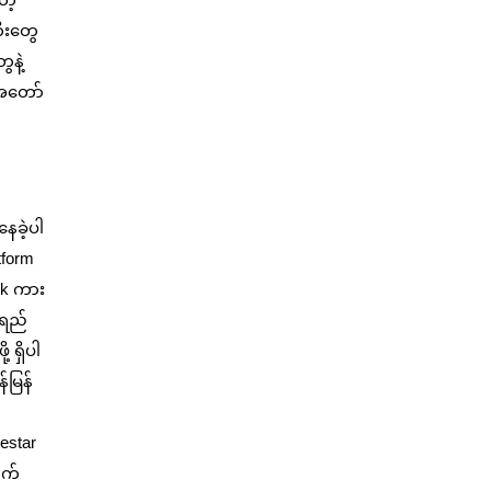
ီးတွေ
နဲ့
 အတော်
ေခဲ့ပါ
tform
ck ကား
်ရည်
 ရှိပါ
်မြန်
estar
ုက်