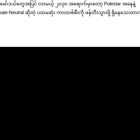
 ကားမော်ဒယ်တွေအပြင် လာမယ့် ၂၀၃၀ အရောက်မှာတော့ Polestar အနေနဲ့
ate-Neutral ဆိုတဲ့ ပထမဆုံး ကားတစ်စီးကို ဖန်တီးသွားဖို့ ရှိနေသေးတ