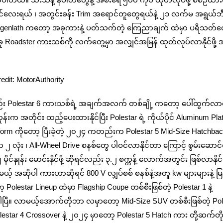
လေးရယ် ၊ အတွင်းခန်း Trim အရောင်တူတွေရယ်နဲ့ ၂၁ လက်မ အရွယ်ဘ
Ingenlath ကတော့ အခုကားနဲ့ ပတ်သက်တဲ့ ကြေညာချက် ထဲမှာ ပရိသတ်တွေ
အခု Roadster ကားသစ်ကို လက်တွေ့မှာ အလျှင်အမြန် ထုတ်လုပ်လာနိုင်ဖို့
edit: MotorAuthority
Polestar 6 ကားသစ်ရဲ့ အချက်အလက် တစ်ချို့ ကတော့ ပေါ်ထွက်လာန
န်းက အတိုင်း ထည့်ပေးထားနိုင်ပြီး Polestar ရဲ့ ကိုယ်ပိုင် Aluminum Pla
atform ကိုတော့ ပြီးခဲ့တဲ့ ၂၀၂၄ ကတည်းက Polestar 5 Mid-Size Hatchba
 ၂ လုံး ၊ All-Wheel Drive စနစ်တွေ ပါဝင်လာနိုင်တာ ကြောင့် စွမ်းဆောင
နှုန်း မောင်းနိုင်ဖို့ ဆိုရင်လည်း ၃.၂ စက္ကန့် လောက်အတွင်း ဖြစ်လာနိုင်ဖို့
်မယ့် အဆိုပါ ကားဟာဆိုရင် 800 V လျှပ်စစ် စနစ်နဲ့အတူ kw များများနဲ့ မြန
Polestar Lineup ထဲမှာ Flagship Coupe တစ်စီးဖြစ်တဲ့ Polestar 1 နဲ့
ီးပါပြီ။ လာမယ့်အောက်တိုဘာ လမှာတော့ Mid-Size SUV တစ်စီးဖြစ်တဲ့ Pol
tar 4 Crossover နဲ့ ၂၀၂၄ မှာတော့ Polestar 5 Hatch ကား တို့ဆက်တိ