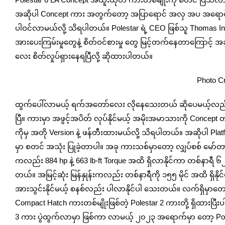
အဆိုပါ Concept ကား အတွက်တော့ အပြာရောင် အလှ အပ အရောင်
ပါဝင်လာမယ်လို့ သိရပါတယ်။ Polestar ရဲ့ CEO ဖြစ်သူ Thomas 
အားပေးကြမ်းမှုတွေနဲ့ စိတ်ဝင်စားမှု တွေ မြင့်တက်နေတာကြောင့် 
လေး စိတ်လှုပ်ရှားနေရပြီလို့ ဆိုထားပါတယ်။
Photo Cr
ထွက်ပေါ်လာမယ့် ရက်အတော်လေး လိုနေသေးတယ် ဆိုပေမယ့်လည်း 
ပြီ။ ကားမှာ အဖွင့်အပိတ် လုပ်နိုင်မယ့် အမိုးအမာသားကို Concept တု
ကိုမှ အတို Version နဲ့ ဖန်တီးထားမယ်လို့ သိရပါတယ်။ အဆိုပါ Pl
မှာ စတင် အသုံး ပြုခဲ့တာပါ။ အခု ကားသစ်မှာတော့ လျှပ်စစ် မော်တာ
ကလည်း 884 hp နဲ့ 663 lb-ft Torque အထိ ရှိလာနိုင်ကာ တစ်နာရီ ၆၂ မိုင်
တယ်။ အမြင့်ဆုံး မြန်နှုန်းကလည်း တစ်နာရီကို ၁၅၅ မိုင် အထိ ရှိနိုင
အားသွင်းနိုင်မယ့် စနစ်လည်း ပါလာနိုင်ပါ‌ သေးတယ်။ လက်ရှိမှာတော့ 
Compact Hatch ကားတစ်မျိုးဖြစ်တဲ့ Polestar 2 ကားတို့ ရှိထားပြ
3 ကား ပွဲထွက်လာမှာ ဖြစ်ကာ လာမယ့် ၂၀၂၃ အရောက်မှာ တော့ Poles