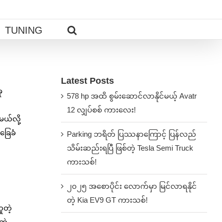
TUNING
Latest Posts
ု
578 hp အထိ စွမ်းဆောင်လာနိုင်မယ့် Avatr
12 လျှပ်စစ် ကားလေး!
ယ်လို့
ခြေခံ
Parking ဘရိတ် ပြဿနာကြောင့် ပြန်လည်
သိမ်းဆည်းရပြီ ဖြစ်တဲ့ Tesla Semi Truck
ကားသစ်!
၂၀၂၅ အစောပိုင်း လောက်မှာ မြင်လာရနိုင်
တဲ့ Kia EV9 GT ကားသစ်!
ူတဲ့
တဲ့