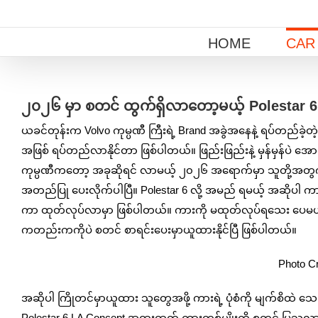
Skip
to
HOME
CAR
content
View
Larger
၂၀၂၆ မှာ စတင် ထွက်ရှိလာတော့မယ့် Polestar 
Image
ယခင်တုန်းက Volvo ကုမ္ပဏီ ကြီးရဲ့ Brand အခွဲအနေနဲ့ ရပ်တည်ခဲ့
အဖြစ် ရပ်တည်လာနိုင်တာ ဖြစ်ပါတယ်။ ဖြည်းဖြည်းနဲ့ မှန်မှန်ပဲ အေ
ကုမ္ပဏီကတော့ အခုဆိုရင် လာမယ့် ၂၀၂၆ အရောက်မှာ သူတို့အတွက်
အတည်ပြု ပေးလိုက်ပါပြီ။ Polestar 6 လို့ အမည် ရမယ့် အဆိုပါ ကား
ကာ ထုတ်လုပ်လာမှာ ဖြစ်ပါတယ်။ ကားကို မထုတ်လုပ်ရသေး ပေမယ့်လည
ကတည်းကကိုပဲ စတင် စာရင်းပေးမှာယူထားနိုင်ပြီ ဖြစ်ပါတယ်။
Photo Cr
အဆိုပါ ကြိုတင်မှာယူထား သူတွေအဖို့ ကားရဲ့ ပုံစံကို မျက်စိထဲ သေ
Polestar 6 LA Concept အထူးထုတ် ကားတစ်မျိုးကို စတင် ပြသလာပါတ