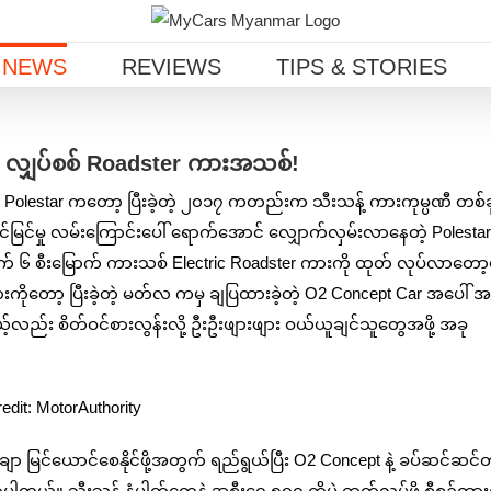
 NEWS
REVIEWS
TIPS & STORIES
6 လျှပ်စစ် Roadster ကားအသစ်!
တဲ့ Polestar ကတော့ ပြီးခဲ့တဲ့ ၂၀၁၇ ကတည်းက သီးသန့် ကားကုမ္ပဏီ တစ်ခ
ာင်မြင်မှု လမ်းကြောင်းပေါ် ရောက်အောင် လျှောက်လှမ်းလာနေတဲ့ Polestar
 ၆ စီးမြောက် ကားသစ် Electric Roadster ကားကို ထုတ် လုပ်လာတော့မ
ကိုတော့ ပြီးခဲ့တဲ့ မတ်လ ကမှ ချပြထားခဲ့တဲ့ O2 Concept Car အပေါ် အ
်း စိတ်ဝင်စားလွန်းလို့ ဦးဦးဖျားဖျား ဝယ်ယူချင်သူတွေအဖို့ အခု
edit: MotorAuthority
ချာ မြင်ယောင်စေနိုင်ဖို့အတွက် ရည်ရွယ်ပြီး O2 Concept နဲ့ ခပ်ဆင်ဆင်တ
ယ်။ သီးသန့် နံပါတ်တွေနဲ့ အစီးရေ ၅၀၀ ကိုပဲ ထုတ်လုပ်ဖို့ စီစဉ်ထား