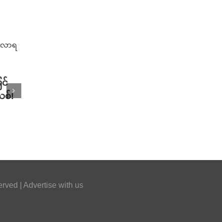
ဂျပန် ဈေးကွက်ထဲ ရပ်နားလိုက်ပြီဖြစ်
င်
တဲ့ Toyota Camry!
အနည်း
သစ်!
April 4th, 2023
Toyot
ကားသစ
April 4t
erved |
Advertise with us