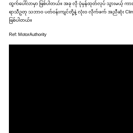
ထွက်ပေါ်လာမှာ ဖြစ်ပါတယ်။ အခု လို ပုံမှန်ထုတ်လုပ် သွားမယ့်
ရာသီဥတု သဘာဝ ပတ်ဝန်းကျင်တို့နဲ့ လုံးဝ လိုက်ဖက် အညီဆုံး Clim
ဖြစ်ပါတယ်။
Ref: MotorAuthority