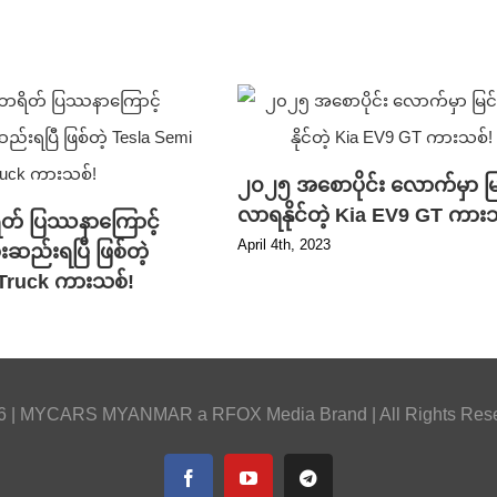
၂၀၂၅ အစောပိုင်း လောက်မှာ မြ
လာရနိုင်တဲ့ Kia EV9 GT ကား
ိတ် ပြဿနာကြောင့်
April 4th, 2023
းဆည်းရပြီ ဖြစ်တဲ့
 Truck ကားသစ်!
6 |
MYCARS MYANMAR
a
RFOX Media
Brand | All Rights Res
Facebook
YouTube
Telegram