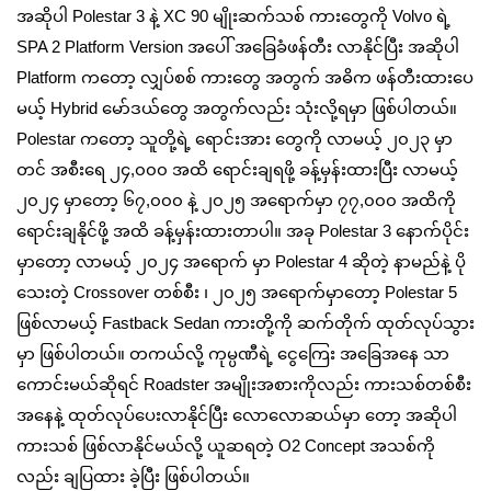
အဆိုပါ Polestar 3 နဲ့ XC 90 မျိုးဆက်သစ် ကားတွေကို Volvo ရဲ့
SPA 2 Platform Version အပေါ် အခြေခံဖန်တီး လာနိုင်ပြီး အဆိုပါ
Platform ကတော့ လျှပ်စစ် ကားတွေ အတွက် အဓိက ဖန်တီးထားပေ
မယ့် Hybrid မော်ဒယ်တွေ အတွက်လည်း သုံးလို့ရမှာ ဖြစ်ပါတယ်။
Polestar ကတော့ သူတို့ရဲ့ ရောင်းအား တွေကို လာမယ့် ၂၀၂၃ မှာ
တင် အစီးရေ ၂၄,၀၀၀ အထိ ရောင်းချရဖို့ ခန့်မှန်းထားပြီး လာမယ့်
၂၀၂၄ မှာတော့ ၆၇,၀၀၀ နဲ့ ၂၀၂၅ အရောက်မှာ ၇၇,၀၀၀ အထိကို
ရောင်းချနိုင်ဖို့ အထိ ခန့်မှန်းထားတာပါ။ အခု Polestar 3 နောက်ပိုင်း
မှာတော့ လာမယ့် ၂၀၂၄ အရောက် မှာ Polestar 4 ဆိုတဲ့ နာမည်နဲ့ ပို
သေးတဲ့ Crossover တစ်စီး ၊ ၂၀၂၅ အရောက်မှာတော့ Polestar 5
ဖြစ်လာမယ့် Fastback Sedan ကားတို့ကို ဆက်တိုက် ထုတ်လုပ်သွား
မှာ ဖြစ်ပါတယ်။ တကယ်လို့ ကုမ္ပဏီရဲ့ ငွေကြေး အခြေအနေ သာ
ကောင်းမယ်ဆိုရင် Roadster အမျိုးအစားကိုလည်း ကားသစ်တစ်စီး
အနေနဲ့ ထုတ်လုပ်ပေးလာနိုင်ပြီး လောလောဆယ်မှာ တော့ အဆိုပါ
ကားသစ် ဖြစ်လာနိုင်မယ်လို့ ယူဆရတဲ့ O2 Concept အသစ်ကို
လည်း ချပြထား ခဲ့ပြီး ဖြစ်ပါတယ်။