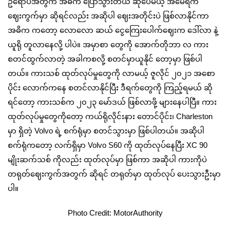
ဥရောပအတွက် အဓိက ပြောသွားတယ် ဆိုပေမယ့် အမေရိက
ဈေးကွက်မှာ ဆိုရင်လည်း အဆိုပါ ‌ဈေးအတိုင်းပဲ ဖြစ်လာနိုင်ကာ
အဓိက ကတော့ လောလော ဆယ် ငွေကြေးပေါက်ဈေးက ဒေါ်လာ နဲ့
ယူရို တူ‌လာနေလို့ ပါပဲ။ အမှာစာ တွေကို အောက်တိုဘာ လ ကား
စတင်ထွက်လာတဲ့ အခါကစလို့ စတင်မှာယူနိုင် တော့မှာ ဖြစ်ပါ
တယ်။ ကားသစ် ထုတ်လုပ်မှုတွေကို လာမယ့် ဇူလိုင် ၂၀၂၁ အစော
ပိုင်း လောက်ကနေ စတင်လာနိုင်ပြီး ဒီရက်တွေကို ကြည့်ရမယ် ဆို
ရင်တော့ ကားသစ်က ၂၀၂၃ မော်ဒယ် ဖြစ်လာဖို့ များနေပါပြီ။ ကား
ထုတ်လုပ်မှုတွေကိုတော့ ကယ်ရိုလိုင်းနား တောင်ပိုင်း၊ Charleston
မှာ ရှိတဲ့ Volvo ရဲ့ စက်ရုံမှာ စတင်သွားမှာ ဖြစ်ပါတယ်။ အဆိုပါ
စက်ရုံကတော့ လက်ရှိမှာ Volvo S60 ကို ထုတ်လုပ်နေပြီး XC 90
မျိုးဆက်သစ် ကိုလည်း ထုတ်လုပ်မှာ ဖြစ်ကာ အဆိုပါ ကားကိုပဲ
တရုတ်ဈေးကွက်အတွက် ဆိုရင် တရုတ်မှာ ထုတ်လုပ် ပေးသွားဦးမှာ
ပါ။
Photo Credit: MotorAuthority