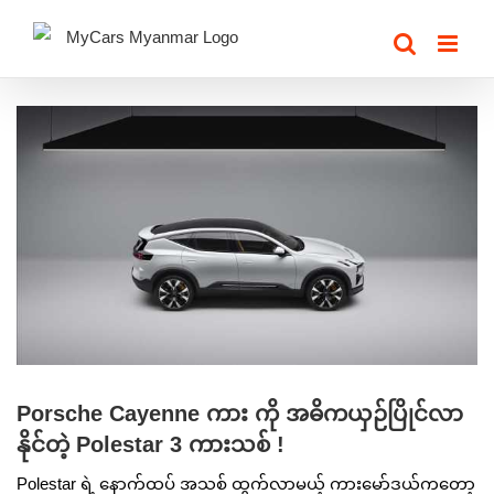
Skip
to
content
View
Larger
Image
Porsche Cayenne ကား ကို အဓိကယှဉ်ပြိုင်လာ
နိုင်တဲ့ Polestar 3 ကားသစ် !
Polestar ရဲ့ နောက်ထပ် အသစ် ထွက်လာမယ့် ကားမော်ဒယ်ကတော့