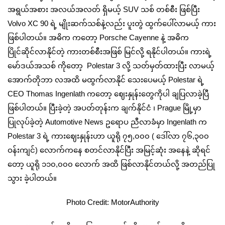
အရွယ်အစား အလယ်အလတ် ရှိမယ့် SUV သစ် တစ်စီး ဖြစ်ပြီး
Volvo XC 90 ရဲ့ မျိုးဆက်သစ်နဲ့လည်း ပူးတွဲ ထွက်ပေါ်လာမယ့် ကား
ဖြစ်ပါတယ်။ အဓိက ကတော့ Porsche Cayenne နဲ့ အဓိက
ပြိုင်ဆိုင်လာနိုင်တဲ့ ကားတစ်စီးအဖြစ် မြင်လို့ ရနိုင်ပါတယ်။ ကားရဲ့
မော်ဒယ်အသစ် ကိုတော့ Polestar 3 လို့ သတ်မှတ်ထားပြီး လာမယ့်
အောက်တိုဘာ လအထိ မထွက်လာနိုင် သေးပေမယ့် Polestar ရဲ့
CEO Thomas Ingenlath ကတော့ ဈေးနှုန်းတွေကိုပါ ချပြလာခဲ့ပြီ
ဖြစ်ပါတယ်။ ပြီးခဲ့တဲ့ အပတ်တုန်းက ချက်နိုင်ငံ ၊ Prague မြို့မှာ
ပြုလုပ်ခဲ့တဲ့ Automotive News ဥရောပ ညီလာခံမှာ Ingenlath က
Polestar 3 ရဲ့ ကားဈေးနှုန်းဟာ ယူရို ၇၅,၀၀၀ ( ဒေါ်လာ ၇၆,၃၀၀
ဝန်းကျင်) လောက်ကနေ စတင်လာနိုင်ပြီး အမြင့်ဆုံး အနေနဲ့ ဆိုရင်
တော့ ယူရို ၁၁၀,၀၀၀ လောက် အထိ ဖြစ်လာနိုင်တယ်လို့ အတည်ပြု
သွား ခဲ့ပါတယ်။
Photo Credit: MotorAuthority