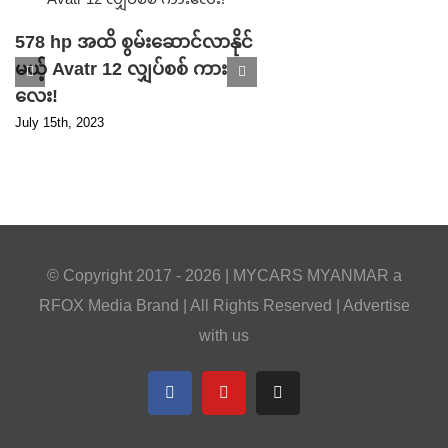
578 hp အထိ စွမ်းဆောင်လာနိုင်
မယ့် Avatr 12 လျှပ်စစ် ကား
Parking ဘရိတ် ပ
လေး!
ကြောင့် ပြန်လည် သ
July 15th, 2023
ပြီ ဖြစ်တဲ့ Tesla S
ကားသစ်!
April 17th, 2023
© Copyright 2017 -
2026 |
MYCARS MYANMAR
a
RFOX Media
Brand | All Rights Reserved |
Advertise
with us
Facebook
YouTube
Telegram