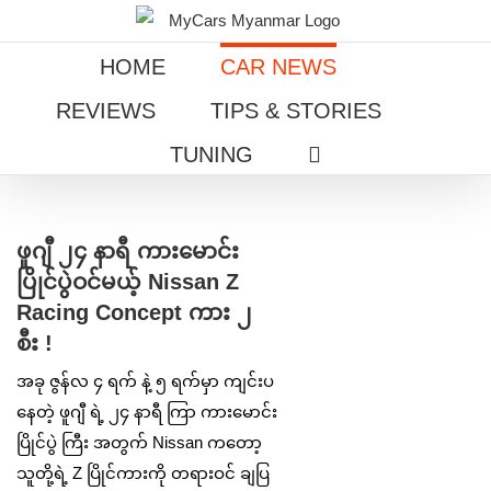
Skip
to
HOME
CAR NEWS
content
REVIEWS
TIPS & STORIES
TUNING
View
Larger
ဖူဂျီ ၂၄ နာရီ ကားမောင်း
Image
ပြိုင်ပွဲဝင်မယ့် Nissan Z
Racing Concept ကား ၂
စီး !
အခု ဇွန်လ ၄ ရက် နဲ့ ၅ ရက်မှာ ကျင်းပ
နေတဲ့ ဖူဂျီ ရဲ့ ၂၄ နာရီ ကြာ ကားမောင်း
ပြိုင်ပွဲ ကြီး အတွက် Nissan ကတော့
သူတို့ရဲ့ Z ပြိုင်ကားကို တရားဝင် ချပြ