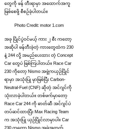
တွေကို ဖန် တီးရာမှာ အထောက်အကူ
ဖြစ်စေဖို့ စီစဉ်ခဲ့ပါတယ်။
Photo Credit: motor 1.com
အခု ပြိုင်ပွဲဝင်မယ့် ကား ၂ စီး ကတော့
အဆိုပါ ဖန်တီးခဲ့တဲ့ ကားတွေထဲက 230
နဲ့ 244 လို့ အမည်ပေးထား တဲ့ Concept
Car တွေပဲ ဖြစ်ကြပါတယ်။ Race Car
230 ကိုတော့ Nismo အဖွဲ့ကယှဉ်ပြိုင်
ရာမှာ အသုံးပြု မှာဖြစ်ပြီး Carbon-
Neutral-Fuel (CNF) ဆိုတဲ့ အင်ဂျင်ကို
သုံးလာခဲ့ပါတယ်။ တစ်ဖက်မှာတော့
Race Car 244 ကို ဓာတ်ဆီ အင်ဂျင်ပဲ
တပ်ဆင်ထားပြီး Max Racing Team
က အသုံးပြု ယှဉ်ပြိုင်လာမှာပါ။ Car
230 ကတော့ Nismo အဖွဲ့အတွက်