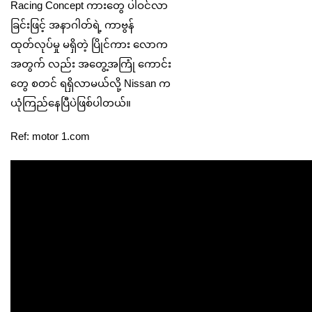
Racing Concept ကားတွေ ပါဝင်လာ
ခြင်းဖြင့် အနာဂါတ်ရဲ့ ကာဗွန်
ထုတ်လုပ်မှု မရှိတဲ့ ပြိုင်ကား လောက
အတွက် လည်း အတွေ့အကြုံ ကောင်း
တွေ စတင် ရရှိလာမယ်လို့ Nissan က
ယုံကြည်နေပြီပဲဖြစ်ပါတယ်။
Ref: motor 1.com