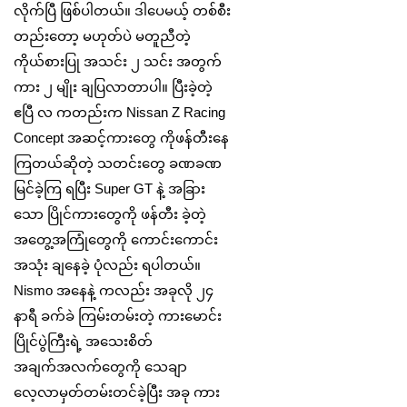
လိုက်ပြီ ဖြစ်ပါတယ်။ ဒါပေမယ့် တစ်စီး
တည်းတော့ မဟုတ်ပဲ မတူညီတဲ့
ကိုယ်စားပြု အသင်း ၂ သင်း အတွက်
ကား ၂ မျိုး ချပြလာတာပါ။ ပြီးခဲ့တဲ့
ဧပြီ လ ကတည်းက Nissan Z Racing
Concept အဆင့်ကားတွေ ကိုဖန်တီးနေ
ကြတယ်ဆိုတဲ့ သတင်းတွေ ခဏခဏ
မြင်ခဲ့ကြ ရပြီး Super GT နဲ့ အခြား
သော ပြိုင်ကားတွေကို ဖန်တီး ခဲ့တဲ့
အ‌တွေ့အကြုံတွေကို ကောင်းကောင်း
အသုံး ချနေခဲ့ ပုံလည်း ရပါတယ်။
Nismo အနေနဲ့ ကလည်း အခုလို ၂၄
နာရီ ခက်ခဲ ကြမ်းတမ်းတဲ့ ကားမောင်း
ပြိုင်ပွဲကြီးရဲ့ အသေးစိတ်
အချက်အလက်တွေကို သေချာ
လေ့လာမှတ်တမ်းတင်ခဲ့ပြီး အခု ကား