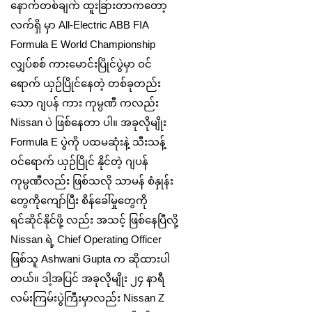
နောက်တစ်ချက် ထူးခြားတာကတော့
လက်ရှိ မှာ All-Electric ABB FIA
Formula E World Championship
လျှပ်စစ် ကားမောင်းပြိုင်ပွဲမှာ ဝင်
ရောက် ယှဉ်ပြိုင်နေတဲ့ တစ်ခုတည်း
သော ဂျပန် ကား ကုမ္ပဏီ ကလည်း
Nissan ပဲ ဖြစ်နေတာ ပါ။ အခုလိုမျိုး
Formula E ပွဲကို ပထမဆုံးနဲ့ သီးသန့်
ဝင်ရောက် ယှဉ်ပြိုင် နိုင်တဲ့ ဂျပန်
ကုမ္ပဏီလည်း ဖြစ်သလို သာမန် စံနှုန်း
တွေကိုကျော်ပြီး စိန်ခေါ်မှုတွေကို
ရင်ဆိုင်နိုင်ဖို့ လည်း အသင့် ဖြစ်နေပြီလို့
Nissan ရဲ့ Chief Operating Officer
ဖြစ်သူ Ashwani Gupta က ဆိုထားပါ
တယ်။ ဒါ့အပြင် အခုလိုမျိုး ၂၄ နာရီ
လမ်းကြမ်းပွဲကြီးမှာလည်း Nissan Z