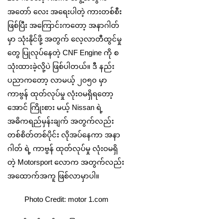
အတော် လေး အရေးပါတဲ့ ကားတစ်စီး
ဖြစ်ပြီး အကြောင်းကတော့ အနာဂါတ်
မှာ သုံးနိုင်ဖို့ အတွက် လေ့လာတီထွင်မှု
တွေ ပြုလုပ်နေတဲ့ CNF Engine ကို စ
သုံးထားခဲ့လို့ပဲ ဖြစ်ပါတယ်။ ဒီ နည်း
ပညာကတော့ လာမယ့် ၂၀၅၀ မှာ
ကာဗွန် ထုတ်လုပ်မှု လုံးဝမရှိရတော့
အောင် ကြိုးစား မယ့် Nissan ရဲ့
အဓိကရည်မှန်းချက် အတွက်လည်း
တစ်စိတ်တစ်ပိုင်း လိုအပ်နေကာ အနာ
ဂါတ် ရဲ့ ကာဗွန် ထုတ်လုပ်မှု လုံးဝမရှိ
တဲ့ Motorsport လောက အတွက်လည်း
အထောက်အကူ ဖြစ်လာမှာပါ။
Photo Credit: motor 1.com