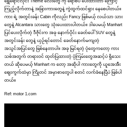
ရွှေရောင်လိုင်း Theme လေးတွေ ကို ရောစပ် ပေးထားတာ ကြောင့်
ကြည့်လိုက်တာနဲ့ အခြားကားတွေနဲ့ ကွဲထွက်ထင်ရှား နေစေပါတယ်။
ကား ရဲ့ အတွင်းခန်း Cabin ကိုလည်း Fancy ဖြစ်မယ့် လယ်သာ သား
တွေနဲ့ Alcantara သားတွေ သုံးပေးထားပါတယ်။ ဒါပေမယ့် Manhart
ပြင်ပေးလိုက်တဲ့ ဒီဇိုင်းက အခု နောက်ပိုင်း ခေတ်ပေါ် SUV တွေနဲ့
အတွင်းခန်း တွေနဲ့ ယှဉ်ရင်တောင် ခေတ်နောက်မကျတဲ့
အသွင်အပြင်တွေ ဖြစ်နေတာပါ။ အခု မြင်ရတဲ့ ပုံတွေကတော့ ကား
သစ်အတွက် တရားဝင် ထုတ်ပြထားတဲ့ ပုံကြမ်းတွေအဆင့်ပဲ ရှိသေး
တယ် ဆိုပေမယ့် Manhart က တော့ အဆိုပါ ကားတွေကို ယူအေအီး
ဈေးကွက်ထဲမှာ ကြိုတင် အမှာစာတွေပါ စတင် လက်ခံနေပြီပဲ ဖြစ်ပါ
တယ်။
Ref: motor 1.com