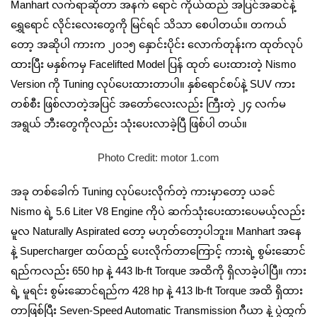
Manhart လက်ရာဆိုတာ အနက် ရောင် ကိုယ်ထည် အပြင်အဆင်နဲ့
ရွှေရောင် လိုင်းလေးတွေကို မြင်ရင် သိသာ စေပါတယ်။ တကယ်
တော့ အဆိုပါ ကားက ၂၀၁၅ နှောင်းပိုင်း လောက်တုန်းက ထုတ်လုပ်
ထားပြီး မနှစ်ကမှ Facelifted Model ပြန် ထုတ် ပေးထားတဲ့ Nismo
Version ကို Tuning လုပ်ပေးထားတာပါ။ နှစ်ရောင်စပ်နဲ့ SUV ကား
တစ်စီး ဖြစ်လာတဲ့အပြင် အတော်လေးလည်း ကြီးတဲ့ ၂၄ လက်မ
အရွယ် ဘီးတွေကိုလည်း သုံးပေးလာခဲ့ပြီ ဖြစ်ပါ တယ်။
Photo Credit: motor 1.com
အခု တစ်ခေါက် Tuning လုပ်ပေးလိုက်တဲ့ ကားမှာတော့ ယခင်
Nismo ရဲ့ 5.6 Liter V8 Engine ကိုပဲ ဆက်သုံးပေးထားပေမယ့်လည်း
မူလ Naturally Aspirated တော့ မဟုတ်တော့ပါဘူး။ Manhart အနေ
နဲ့ Supercharger ထပ်ထည့် ပေးလိုက်တာကြောင့် ကားရဲ့ စွမ်းဆောင်
ရည်ကလည်း 650 hp နဲ့ 443 lb-ft Torque အထိကို ရှိလာခဲ့ပါပြီ။ ကား
ရဲ့ မူရင်း စွမ်းဆောင်ရည်က 428 hp နဲ့ 413 lb-ft Torque အထိ ရှိထား
တာဖြစ်ပြီး Seven-Speed Automatic Transmission ဂီယာ နဲ့ ပွဲထွက်