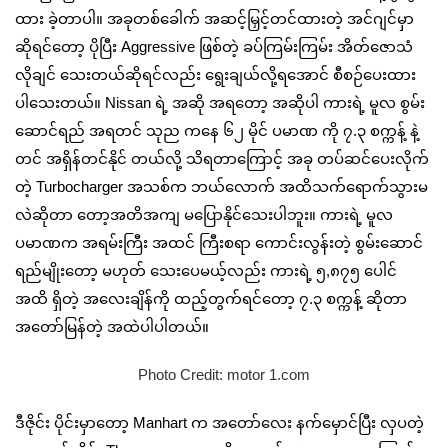
ထား ခဲ့တာပါ။ အခုတစ်ခေါက် အဆင့်မြှင့်တင်ထားတဲ့ အင်ဂျင်မှာ
ဆိုရင်တော့ ပိုပြီး Aggressive ဖြစ်တဲ့ ခပ်ကြမ်းကြမ်း အိတ်ဇောသံ
လိုချင် သေးတယ်ဆိုရင်လည်း ရွေးချယ်လို့ရအောင် စီစဉ်ပေးထား
ပါသေးတယ်။ Nissan ရဲ့ အဆို အရတော့ အဆိုပါ ကားရဲ့ မူလ စွမ်း
ဆောင်ရည် အရတင် သုည ကနေ ၆၂ မိုင် ပမာဏ ကို ၇.၃ စက္ကန့် နဲ့
တင် အရှိန်တင်နိုင် တယ်လို့ သိရတာကြောင့် အခု တပ်ဆင်ပေးလိုက်
တဲ့ Turbocharger အသစ်က ဘယ်လောက် အထိသက်ရောက်သွားမ
လဲဆိုတာ တော့အတိအကျ မပြောနိုင်သေးပါဘူး။ ကားရဲ့ မူလ
ပမာဏက အရမ်းကြီး အထင် ကြီးစရာ ကောင်းလွန်းတဲ့ စွမ်းဆောင်
ရည်မျိုးတော့ မဟုတ် သေးပေမယ့်လည်း ကားရဲ့ ၅,၈၇၅ ပေါင်
အထိ ရှိတဲ့ အလေးချိန်ကို ထည့်တွက်ရင်တော့ ၇.၃ စက္ကန့် ဆိုတာ
အတော်မြန်တဲ့ အထဲပါပါတယ်။
Photo Credit: motor 1.com
ဒီဇိုင်း ပိုင်းမှာတော့ Manhart က အတော်လေး နက်မှောင်ပြီး လှပတဲ့