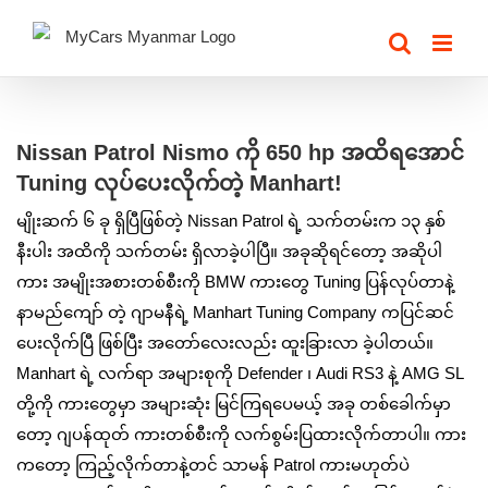
Skip
to
content
View
Larger
Nissan Patrol Nismo ကို 650 hp အထိရအောင်
Image
Tuning လုပ်ပေးလိုက်တဲ့ Manhart!
မျိုးဆက် ၆ ခု ရှိပြီဖြစ်တဲ့ Nissan Patrol ရဲ့ သက်တမ်းက ၁၃ နှစ်
နီးပါး အထိကို သက်တမ်း ရှိလာခဲ့ပါပြီ။ အခုဆိုရင်တော့ အဆိုပါ
ကား အမျိုးအစားတစ်စီးကို BMW ကားတွေ Tuning ပြန်လုပ်တာနဲ့
နာမည်ကျော် တဲ့ ဂျာမနီရဲ့ Manhart Tuning Company ကပြင်ဆင်
ပေးလိုက်ပြီ ဖြစ်ပြီး အတော်လေးလည်း ထူးခြားလာ ခဲ့ပါတယ်။
Manhart ရဲ့ လက်ရာ အများစုကို Defender ၊ Audi RS3 နဲ့ AMG SL
တို့ကို ကားတွေမှာ အများဆုံး မြင်ကြရပေမယ့် အခု တစ်ခေါက်မှာ
တော့ ဂျပန်ထုတ် ကားတစ်စီးကို လက်စွမ်းပြထားလိုက်တာပါ။ ကား
ကတော့ ကြည့်လိုက်တာနဲ့တင် သာမန် Patrol ကားမဟုတ်ပဲ