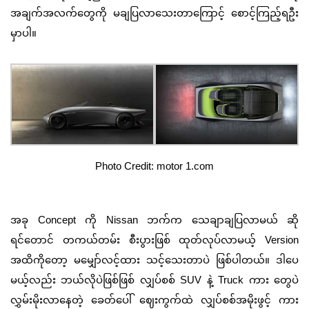
အချက်အလက်တွေကို မချပြလာသေးတာကြောင့် စောင့်ကြည့်ရဦး
မှာပါ။
Photo Credit: motor 1.com
အခု
Concept
ကို
Nissan
ဘက်က သေချာချပြလာမယ် ဆို
ရင်တောင် တကယ်တမ်း စီးပွားဖြစ် ထုတ်လုပ်လာမယ့်
Version
အထိကိုတော့ မမျှော်လင့်ထား ‌သင့်သေးတာပဲ ဖြစ်ပါတယ်။ ဒါပေ
မယ့်လည်း ဘယ်လိုပဲဖြစ်ဖြစ် လျှပ်စစ်
SUV
နဲ့
Truck
ကား တွေပဲ
လွှမ်းမိုးလာနေတဲ့ ခေတ်ပေါ် ဈေးကွက်ထဲ လျှပ်စစ်အမိုးဖွင့် ကား