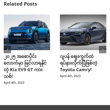
Related Posts
၂၀၂၅ အစောပိုင်း
ဂျပန် ဈေးကွက်ထဲ
လောက်မှာ မြင်လာရနိုင်
ရပ်နားလိုက်ပြီဖြစ်တဲ့
တဲ့ Kia EV9 GT ကား
Toyota Camry!
သစ်!
April 4th, 2023
April 4th, 2023