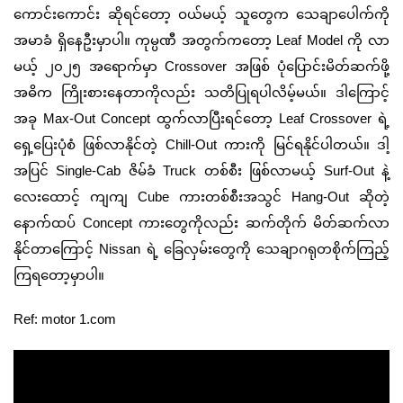
ကောင်းကောင်း ဆိုရင်တော့ ဝယ်မယ့် သူတွေက သေချာပေါက်ကို
အမာခံ ရှိနေဦးမှာပါ။ ကုမ္ပဏီ အတွက်ကတော့
Leaf Model
ကို လာ
မယ့် ၂၀၂၅ အရောက်မှာ
Crossover
အဖြစ် ပုံပြောင်းမိတ်ဆက်ဖို့
အဓိက ကြိုးစားနေတာကိုလည်း သတိပြုရပါလိမ့်မယ်။ ဒါကြောင့်
အခု
Max-Out Concept
ထွက်လာပြီးရင်တော့
Leaf Crossover
ရဲ့
ရှေ့ပြေးပုံစံ ဖြစ်လာနိုင်တဲ့
Chill-Out
ကားကို မြင်ရနိုင်ပါတယ်။ ဒါ့
အပြင်
Single-Cab
ဇိမ်ခံ
Truck
တစ်စီး ဖြစ်လာမယ့်
Surf-Out
နဲ့
လေးထောင့် ကျကျ
Cube
ကားတစ်စီးအသွင်
Hang-Out
ဆိုတဲ့
နောက်ထပ်
Concept
ကားတွေကိုလည်း ဆက်တိုက် မိတ်ဆက်လာ
နိုင်တာကြောင့်
Nissan
ရဲ့ ‌ခြေလှမ်းတွေကို သေချာဂရုတစိုက်ကြည့်
ကြရတော့မှာပါ။
Ref: motor 1.com