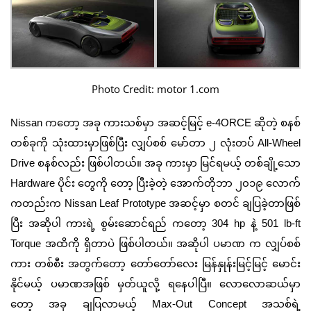
Photo Credit: motor 1.com
Nissan
ကတော့ အခု ကားသစ်မှာ အဆင့်မြင့်
e-4ORCE
ဆိုတဲ့ စနစ်
တစ်ခုကို သုံးထားမှာဖြစ်ပြီး လျှပ်စစ် မော်တာ ၂ လုံးတပ်
All-Wheel
Drive
စနစ်လည်း ဖြစ်ပါတယ်။ အခု ကားမှာ မြင်ရမယ့် တစ်ချို့သော
Hardware
ပိုင်း တွေကို တော့ ပြီးခဲ့တဲ့ အောက်တိုဘာ ၂၀၁၉ လောက်
ကတည်းက
Nissan Leaf Prototype
အဆင့်မှာ စတင် ချပြခဲ့တာဖြစ်
ပြီး အဆိုပါ ကားရဲ့ စွမ်းဆောင်ရည် ကတော့
304 hp
နဲ့
501 lb-ft
Torque
အထိကို ရှိတာပဲ ဖြစ်ပါတယ်။ အဆိုပါ ပမာဏ က လျှပ်စစ်
ကား တစ်စီး အတွက်တော့ တော်တော်လေး မြန်နှုန်းမြင့်မြင့် မောင်း
နိုင်မယ့် ပမာဏအဖြစ် မှတ်ယူလို့ ရနေပါပြီ။ လောလောဆယ်မှာ
တော့ အခု ချပြလာမယ့်
Max-Out Concept
အသစ်ရဲ့