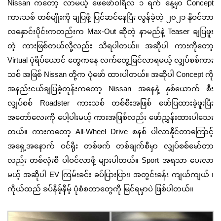
Nissan
ကတော့ လာမယ့် ဖေဖော်ဝါရီလ ၁ ရက် နေ့မှာ
Concept
ကားသစ် တစ်မျိုးကို ချပြဖို့ ပြင်ဆင်နေပြီး လွန်ခဲ့တဲ့ ၂၀၂၁ နိုဝင်ဘာ
‌လနှောင်းပိုင်းကတည်းက
Max-Out
ဆိုတဲ့ နာမည်နဲ့
Teaser
ချပြဖူး
တဲ့ ကားဖြစ်တယ်လို့လည်း သိရပါတယ်။ အဆိုပါ ကားကိုတော့
Virtual
ပုံရိပ်ယောင် တွေကနေ လက်တွေ့မြင်လာရမယ့် လျှပ်စစ်ကား
သစ် အဖြစ်
Nissan
တို့က ပုံဖော် ထားပါတယ်။ အဆိုပါ
Concept
ကို
အနည်းငယ်ချပြခဲ့တုန်းကတော့
Nissan
အနေနဲ့ နှစ်ယောက် စီး
လျှပ်စစ်
Roadster
ကားသစ် တစ်စီးအဖြစ် ဖော်ပြထားခဲ့ဖူးပြီး
အတော်လေးကို ပေါ့ပါးမယ့် ကားအဖြစ်လည်း ဖော်ညွှန်းထားပါသေး
တယ်။ ကားကတော့
All-Wheel Drive
စနစ် ပါလာနိုင်တာကြောင့်
အရှေ့အနောက် ဝင်ရိုး တစ်ဖက် တစ်ချက်စီမှာ လျှပ်စစ်မော်တာ
လည်း တစ်လုံးစီ ပါဝင်လာဖို့ များပါတယ်။
Sport
အရသာ ပေးလာ
မယ့် အဆိုပါ
EV
ကြမ်းခင်း ခပ်ပြားပြား၊ အတွင်းခန်း ကျယ်ကျယ် ၊
ကိုယ်ထည် ခပ်နိမ့်နိမ့် ပုံစံစတာတွေကို မြင်ရမှာပဲ ဖြစ်ပါတယ်။