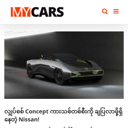
Skip
to
content
View
Larger
Image
လျှပ်စစ် Concept ကားသစ်တစ်စီးကို ချပြလာဖို့ရှိ
နေတဲ့ Nissan!