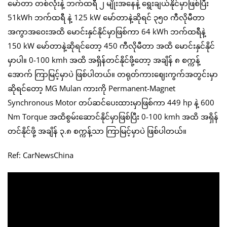
မော်တာ တစ်လုံးနဲ့ ဘက်ထရီ ၂ မျိုးအနေနဲ့ ရွေးချယ်နိုင်မှာဖြစ်ပြီး
51kWh ဘက်ထရီ နဲ့ 125 kW မော်တာနဲ့ဆိုရင် ၃၅၀ ကီလိုမီတာ
အကွာအဝေးအထိ မောင်းနှင်နိုင်မှာဖြစ်ကာ 64 kWh ဘက်ထရီနဲ့
150 kW မော်တာနဲ့ဆိုရင်တော့ 450 ကီလိုမီတာ အထိ မောင်းနှင်နိုင်
မှာပါ။ 0-100 kmh အထိ အရှိန်တင်နိုင်ဖို့တော့ အချိန် ၈ စက္ကန့်
အောက် ကြာမြင့်မှာပဲ ဖြစ်ပါတယ်။ တရုတ်ကားဈေးကွက်အတွင်းမှာ
ဆိုရင်တော့ MG Mulan ကားကို Permanent-Magnet
Synchronous Motor တပ်ဆင်ပေးထားမှာဖြစ်ကာ 449 hp နဲ့ 600
Nm Torque အထိစွမ်းဆောင်နိုင်မှာဖြစ်ပြီး 0-100 kmh အထိ အရှိန်
တင်နိုင်ဖို့ အချိန် ၃.၈ စက္ကန့်သာ ကြာမြင့်မှာပဲ ဖြစ်ပါတယ်။
Ref: CarNewsChina