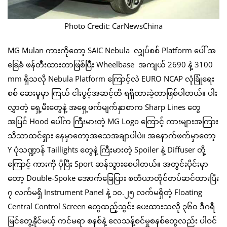
Photo Credit: CarNewsChina
MG Mulan ကားကိုတော့ SAIC Nebula လျှပ်စစ် Platform ပေါ် အ
ခြေခံ ဖန်တီးထားတာဖြစ်ပြီး Wheelbase အကျယ် 2690 နဲ့ 3100
mm ရှိသလို Nebula Platform ကြောင့်လဲ EURO NCAP လုံခြုံရေး
စစ် ဆေးမှုမှာ ကြယ် ငါးပွင့်အဆင့်ထိ ရရှိထားခဲ့တာဖြစ်ပါတယ်။ ပါး
လွှာတဲ့ ရှေ့မီးတွေနဲ့ အရှေ့ဖက်မျက်နှာစာက Sharp Lines တွေ
အပြင် Hood ပေါ်က ကြီးမားတဲ့ MG Logo ကြောင့် ကားများအကြား
သိသာထင်ရှား နေမှာတော့အသေအချာပါပဲ။ အနောက်ဖက်မှာတော့
Y ပုံသဏ္ဍာန် Taillights တွေနဲ့ ကြီးမားတဲ့ Spoiler နဲ့ Diffuser တို့
ကြောင့် ကားကို ပိုပြီး Sport ဆန်သွားစေပါတယ်။ အတွင်းပိုင်းမှာ
တော့ Double-Spoke အောက်ခြေပြား စတီယာတိုင်တပ်ဆင်ထားပြီး
၇ လက်မရှိ Instrument Panel နဲ့ ၁၀.၂၅ လက်မရှိတဲ့ Floating
Central Control Screen တွေထည့်သွင်း ပေးထားသလို ၃၆၀ ဒီဂရီ
မြင်တွေ့နိုင်မယ့် ကင်မရာ စနစ်နဲ့ လေသန့်စင်မှုစနစ်တွေလည်း ပါဝင်