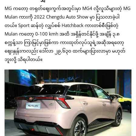
MG ကတော့ တရုတ်ဈေးကွက်အတွင်းမှာ MG4 လို့လူသိများတဲ့ MG
Mulan ကားကို 2022 Chengdu Auto Show မှာ ပြသလာခဲ့ပါ
တယ်။ Sport ဆန်တဲ့ လျှပ်စစ် Hatchback ကားတစ်စီးဖြစ်တဲ့
Mulan ကတော့ 0-100 kmh အထိ အရှိန်တင်နိုင်ဖို့ အချိန် ၃.၈
စက္ကန့်သာ ကြာမြင့်မှာဖြစ်ကာ ကားထုတ်လုပ်သူရဲ့အဆိုအရတော့
ဈေးနှုန်းကလည်း ဒေါ်လာ ၂၉,၆၃၀ ထက်များပြားလာမှာ မဟုတ်
ဘူးလို့ သိရပါတယ်။