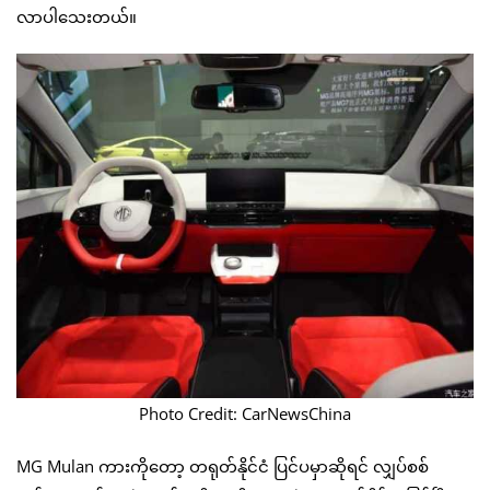
လာပါသေးတယ်။
Photo Credit: CarNewsChina
MG Mulan ကားကိုတော့ တရုတ်နိုင်ငံ ပြင်ပမှာဆိုရင် လျှပ်စစ်