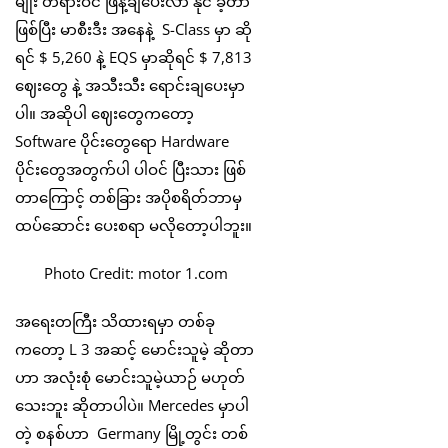
မျိုး တရားဝင် ဖြန့်ချီပေးလာ နိုင် ခဲ့တာ
ဖြစ်ပြီး မာစီးဒီး အနေနဲ့ S-Class မှာ ဆို
ရင် $ 5,260 နဲ့ EQS မှာဆိုရင် $ 7,813
ဈေးတွေ နဲ့ အသီးသီး ရောင်းချပေးမှာ
ပါ။ အဆိုပါ ဈေးတွေကတော့
Software ပိုင်းတွေရော Hardware
ပိုင်းတွေအတွက်ပါ ပါဝင် ပြီးသား ဖြစ်
တာကြောင့် တစ်ခြား အပိုစရိတ်ဘာမှ
ထပ်ဆောင်း ပေးစရာ မလိုတော့ပါဘူး။
Photo Credit: motor 1.com
အရေးတကြီး သိထားရမှာ တစ်ခု
ကတော့ L 3 အဆင့် မောင်းသူမဲ့ ဆိုတာ
ဟာ အလုံးစုံ မောင်းသူမဲ့ယာဉ် မဟုတ်
သေးဘူး ဆိုတာပါပဲ။ Mercedes မှာပါ
တဲ့ စနစ်ဟာ Germany မြို့တွင်း တစ်