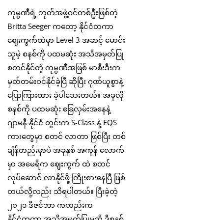
ကုမ္ပဏီရဲ့ ဘုတ်အဖွဲ့ဝင်တစ်ဦးဖြစ်တဲ့
Britta Seeger ကတော့ နိုင်ငံတကာ
ဈေးကွက်ထဲမှာ Level 3 အဆင့် မောင်း
သူမဲ့ စနစ်ကို ပထမဆုံး အသိအမှတ်ပြု
စတင်နိုင်တဲ့ ကုမ္ပဏီအဖြစ် မာစီးဒီးက
မှတ်တမ်းဝင်နိုင်ခဲ့ပြီ ဆိုပြီး ဂုဏ်ယူစွာနဲ့
ပြောကြားထား ခဲ့ပါသေးတယ်။ အခုလို
စနစ်ကို ပထမဆုံး ခြေလှမ်းအနေနဲ့
ဂျာမနီ နိုင်ငံ တွင်းက S-Class နဲ့ EQS
ကားတွေမှာ စတင် လာတာ ဖြစ်ပြီး တစ်
ချိန်တည်းမှာပဲ အခုနှစ် အကုန် လောက်
မှာ အမေရိက ဈေးကွက် ထဲ စတင်
လုပ်ဆောင် လာနိုင်ဖို့ ကြိုးစားနေပြီ ဖြစ်
တယ်လို့လည်း သိရပါတယ်။ ပြီးခဲ့တဲ့
၂၀၂၁ ဒီဇင်ဘာ ကတည်းက
နိုင်ငံတကာ အသိအမှတ်ပြုမှုကို ဒီစနစ်