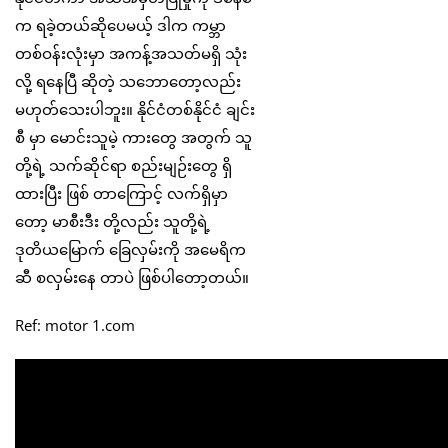
က ရခဲ့တယ်ဆိုပေမယ့် ဒါက ကမ္ဘာ
တစ်ဝန်းလုံးမှာ အကန့်အသတ်မရှိ သုံး
လို့ ရနေပြီ ဆိုတဲ့ သဘောတော့လည်း
မဟုတ်သေးပါဘူး။ နိုင်ငံတစ်နိုင်ငံ ချင်း
စီ မှာ မောင်းသူမဲ့ ကားတွေ အတွက် သူ
တို့ရဲ့ သက်ဆိုင်ရာ စည်းမျဉ်းတွေ ရှိ
ထားပြီး ဖြစ် တာကြောင့် လက်ရှိမှာ
တော့ မာစီးဒီး တို့လည်း သူတို့ရဲ့
ဒုတိယမြောက် ခြေလှမ်းကို အမေရိက
ဆီ စလှမ်းနေ တာပဲ ဖြစ်ပါတော့တယ်။
Ref: motor 1.com