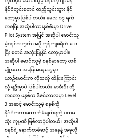
ကိုယ်ပိုင် မောင်းသူမဲ့ စနစ်ကို ဂျာမနီ
နိုင်ငံတွင်းစတင် ထည့်သွင်းသွား နိုင်
တော့မှာ ဖြစ်ပါတယ်။ မေလ ၁၇ ရက်
ကစပြီး အဆိုပါကားနှစ်စီးမှာ Drive
Pilot System အပြင် အဆိုပါ မောင်းသူ
မဲ့စနစ်အတွက် အပို ကုန်ကျစရိတ် ပေး
ပြီး စတင် အသုံးပြုနိုင် တော့မှာပါ။
အဆိုပါ မောင်းသူမဲ့ စနစ်မှာတော့ တစ်
ချို့သော အခြေအနေတွေမှာ
ယာဉ်မောင်းက လိုသလို ထိန်းကြောင်း
လို့ ရဦးမှာပဲ ဖြစ်ပါတယ်။ မာစီးဒီး တို့
ကတော့ မနှစ်က ဒီဇင်ဘာလမှာ Level
3 အဆင့် မောင်းသူမဲ့ စနစ်ကို
နိုင်ငံတကာထောက်ခံချက်ရတဲ့ ပထမ
ဆုံး ကုမ္ပဏီ ဖြစ်လာခဲ့ပါတယ်။ အဆိုပါ
စနစ်ရဲ့ နောက်တစ်ဆင့် အနေနဲ့ အခုလို