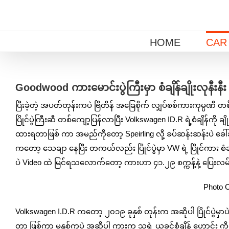
Skip
to
content
HOME
CAR
View
Larger
Goodwood ကားမောင်းပွဲကြီးမှာ စံချိန်ချိုးလုနီးနီး 
Image
ပြီးခဲ့တဲ့ အပတ်တုန်းကပဲ ဗြိတိန် အခြေစိုက် လျှပ်စစ်ကားကုမ္ပဏ
ပြိုင်ပွဲကြီးဆီ တစ်ကျော့ပြန်လာပြီး Volkswagen ID.R ရဲ့စံချိန်ကို ချ
ထားရတာဖြစ် ကာ အမည်ကိုတော့ Speirling လို့ ခပ်ဆန်းဆန်းပဲ ခေါ်
ကတော့ သေချာ နေပြီး တကယ်လည်း ပြိုင်ပွဲမှာ VW ရဲ့ ပြိုင်ကား စံချိန်ကို
ပဲ Video ထဲ မြင်ရသလောက်တော့ ကားဟာ ၄၁.၂၉ စက္ကန့်နဲ့ ပြေးလမ်း
Photo C
Volkswagen I.D.R ကတော့ ၂၀၁၉ ခုနှစ် တုန်းက အဆိုပါ ပြိုင်ပွဲမှာပဲ
တာ ဖြစ်ကာ မနှစ်ကပဲ အဆိုပါ ကားက သူ့ရဲ့ ယခင်စံချိန် ဟောင်း ကိုပင