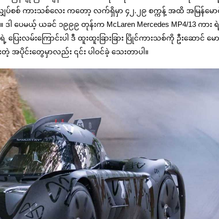
ခြား လျှပ်စစ် ကားသစ်လေး ကတော့ လက်ရှိမှာ ၄၂.၂၉ စက္ကန့် အထိ အမြန်မော
်။ ဒါ‌ ပေမယ့် ယခင် ၁၉၉၉ တုန်းက McLaren Mercedes MP4/13 ကား ရဲ
od ရဲ့ ပြေးလမ်းကြောင်းပါ ဒီ ထူးထူးခြားခြား ပြိုင်ကားသစ်ကို ဦးဆောင် မောင
တဲ့ အပိုင်းတွေမှာလည်း ၎င်း ပါဝင်ခဲ့ သေးတာပါ။