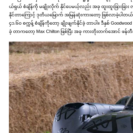
ယ်ရှယ် စံချိန်ကို မချိုးလိုက် နိုင်ပေမယ့်လည်း အခု ထူးထူးခြား
နိုင်တာကြောင့် ဒုတိယမြောက် အမြန်ဆုံးကားတော့ ဖြစ်လာခဲ့ပါတယ
၄၁.၆၀ စက္ကန့် စံချိန်ကိုတော့ ချိုးဖျက်နိုင်ခဲ့ တာပါ။ ဒီနှစ် Goodwo
ခဲ့ တာကတော့ Max Chilton ဖြစ်ပြီး အခု ကားတိုးတက်အောင် ဖန်တီး