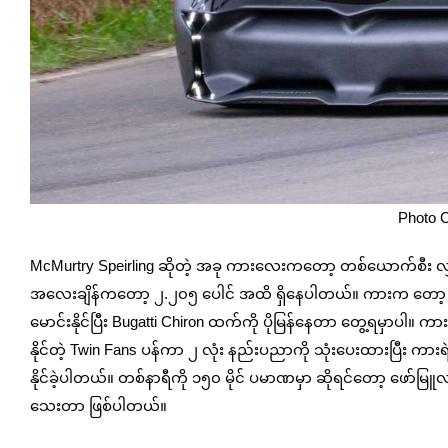
Photo C
McMurtry Speirling ဆိုတဲ့ အခု ကားလေးကတော့ တစ်ယောက်စီး လျှပ
အလေးချိန်ကတော့ ၂.၂၀၅ ပေါင် အထိ ရှိနေပါတယ်။ ကားက တော့ တစ်န
မောင်းနိုင်ပြီး Bugatti Chiron ထက်ကို ပိုမြန်နေတာ တွေ့ရမှာပါ
နိုင်တဲ့ Twin Fans ပန်ကာ ၂ လုံး နည်းပညာကို သုံးပေးထားပြီး ကား
နိုင်ခဲ့ပါတယ်။ တစ်နာရီကို ၁၅၀ မိုင် ပမာဏမှာ ဆိုရင်တော့ ဖော်မ
သေးတာ ဖြစ်ပါတယ်။