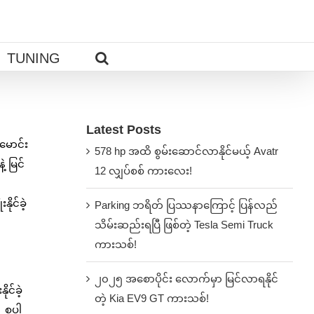
TUNING
Latest Posts
မောင်း
578 hp အထိ စွမ်းဆောင်လာနိုင်မယ့် Avatr
့ မြင်
12 လျှပ်စစ် ကားလေး!
ိုင်ခဲ့
Parking ဘရိတ် ပြဿနာကြောင့် ပြန်လည်
သိမ်းဆည်းရပြီ ဖြစ်တဲ့ Tesla Semi Truck
ကားသစ်!
၂၀၂၅ အစောပိုင်း လောက်မှာ မြင်လာရနိုင်
င်ခဲ့
တဲ့ Kia EV9 GT ကားသစ်!
့ စပါ