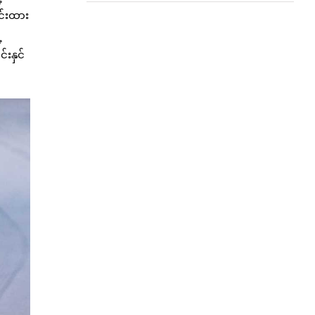
င်းထား
့
်းနှင်