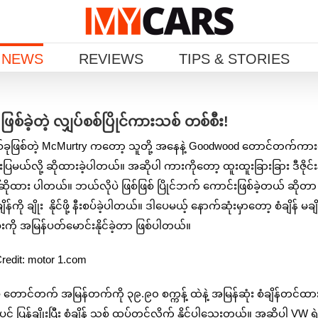
 NEWS
REVIEWS
TIPS & STORIES
ဖြစ်ခဲ့တဲ့ လျှပ်စစ်ပြိုင်ကားသစ် တစ်စီး!
ီ တစ်ခုဖြစ်တဲ့ McMurtry ကတော့ သူတို့ အနေနဲ့ Goodwood တောင်တက်ကား
ိုးပြမယ်လို့ ဆိုထားခဲ့ပါတယ်။ အဆိုပါ ကားကိုတော့ ‌ထူးထူးခြားခြား ဒီဇိုင်းနဲ
ဆိုထား ပါတယ်။ ဘယ်လိုပဲ ဖြစ်ဖြစ် ပြိုင်ဘက် ကောင်းဖြစ်ခဲ့တယ် ဆိုတာ
 ချိုး နိုင်ဖို့ နီးစပ်ခဲ့ပါတယ်။ ဒါပေမယ့် နောက်ဆုံးမှာတော့ စံချိန် မချိုးန
ကို အမြန်ပတ်မောင်းနိုင်ခဲ့တာ ဖြစ်ပါတယ်။
redit: motor 1.com
 တောင်တက် အမြန်တက်ကို ၃၉.၉၀ စက္ကန့် ထဲနဲ့ အမြန်ဆုံး စံချိန်တင်ထားနို
် ပြန်ချိုးပြီး စံချိန် သစ် ထပ်တင်လိုက် နိုင်ပါသေးတယ်။ အဆိုပါ VW ရဲ