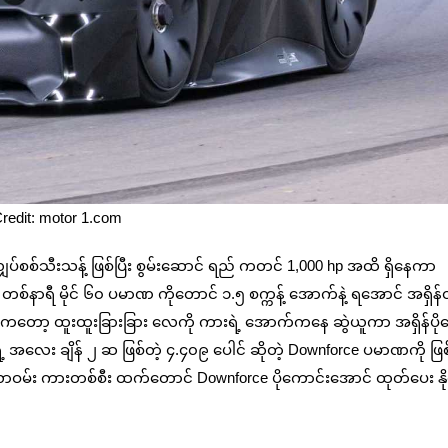
redit: motor 1.com
်စစ်သီးသန့် ဖြစ်ပြီး စွမ်းဆောင် ရည် ကတင် 1,000 hp အထိ ရှိနေကာ
ာရီ မိုင် ၆၀ ပမာဏ ကိုတောင် ၁.၅ စက္ကန့် အောက်နဲ့ ရအောင် အရှိန်
။ ကားကတော့ ထူးထူးခြားခြား လေကို ကားရဲ့ အောက်ကနေ ဆွဲယူကာ အရှိန်ပို
ရဲ့ အလေး ချိန် ၂ ဆ ဖြစ်တဲ့ ၄.၄၀၉ ပေါင် ဆိုတဲ့ Downforce ပမာဏကို ဖြ
ြူလာဝမ်း ကားတစ်စီး ထက်တောင် Downforce ပိုကောင်းအောင် ထုတ်ပေး နို