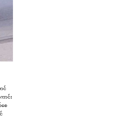
တင်
ကောင်း
စ်စေ
င်