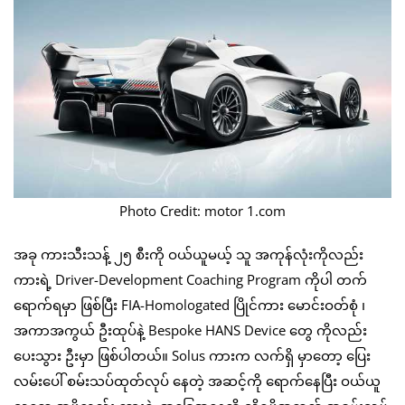
Photo Credit: motor 1.com
အခု ကားသီးသန့် ၂၅ စီးကို ဝယ်ယူမယ့် သူ အကုန်လုံးကိုလည်း
ကားရဲ့ Driver-Development Coaching Program ကိုပါ တက်
ရောက်ရမှာ ဖြစ်ပြီး FIA-Homologated ပြိုင်ကား မောင်းဝတ်စုံ ၊
အကာအကွယ် ဦးထုပ်နဲ့ Bespoke HANS Device တွေ ကိုလည်း
ပေးသွား ဦးမှာ ဖြစ်ပါတယ်။ Solus ကားက လက်ရှိ မှာတော့ ပြေး
လမ်းပေါ် စမ်းသပ်ထုတ်လုပ် နေတဲ့ အဆင့်ကို ရောက်နေပြီး ဝယ်ယူ