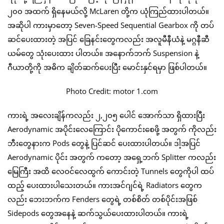
၂၀၀ အထက် ရှိနေမယ်လို့ McLaren တို့က ယုံကြည်ထားပါတယ်။
အဆိုပါ ကားမှာတော့ Seven-Speed Sequential Gearbox ကို တပ်
ဆင်ပေးထားတဲ့ အပြင် ခြေနင်းတွေကလည်း အလူမီနီယံနဲ့ မဂ္ဂနီဆီ
ယမ်တွေ သုံးပေးထား ပါတယ်။ အနောက်ဘက် Suspension နဲ့
ဂီယာတို့ကို အဓိက ချိတ်ဆက်ပေးပြီး မောင်းနှင်ရမှာ ဖြစ်ပါတယ်။
Photo Credit: motor 1.com
ကားရဲ့ အလေးချိန်ကလည်း ၂,၂၀၅ ပေါင် အောက်သာ ရှိထားပြီး
Aerodynamic အပိုင်းလေကြောင်း ပိုကောင်းစေဖို့ အတွက် ကိုလည်း
ဘီးတွေနားက Pods တွေနဲ့ ပြင်ဆင် ပေးထားပါတယ်။ ဒါ့အပြင်
Aerodynamic ပိုင်း အတွက် ကတော့ အရှေ့ဘက် Splitter ကလည်း
မြေကြီး အထိ လေဝင်လေထွက် ကောင်းတဲ့ Tunnels တွေကိုပါ ထပ်
ထည့် ပေးထားပါသေးတယ်။ ကားအင်ဂျင်ရဲ့ Radiators တွေက
လည်း ဘေးဘက်က Fenders တွေရဲ့ တစ်စိတ် တစ်ပိုင်းအဖြစ်
Sidepods တွေအနေနဲ့ ဆက်သွယ်ပေးထားပါတယ်။ ကားရဲ့