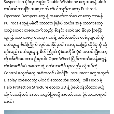
Suspension ပိုင်းမှာလည်း Double Wishbone တွေအနေနဲ့ ပါဝင်
တပ်ဆင်ထားပြီး အရှေ့ဘက် ကိုယ်ထည်ကတော့ Pushrod-
Operated Dampers တွေ နဲ့ အနောက်ဘက်မှာ ကတော့ သာမန်
Pullrods တွေနဲ့ ဖန်တီးထားတာ ဖြစ်ပါတယ်။ အခု ကားကတော့
ယာဉ်မောင်း တစ်ယောက်တည်း စီးနင်း မောင်းနှင် နိုင်မှာ ဖြစ်ပြီး
ထူးခြားတာ တစ်ခုကတော့ ကားရဲ့ အစိတ်အပိုင်း တစ်ခုချင်းစီကို
ဝယ်ယူသူ စိတ်ကြိုက် လုပ်ပေးနိုင်မှာပါ။ အထူးသဖြင့် ထိုင်ခုံကို ဆို
ရင်လည်း ဝယ်ယူသူရဲ့ စိတ်ကြိုက် ပုံစံအတိုင်း ပုံစံ လောင်းပြီးတော့
ကို ဖန်တီးပေးထား ဦးမှာပါ။ Open Wheel ပြိုင်ကားသီးသန့်တွေနဲ့
ထုံးစံအတိုင်းပဲ အခုကားရဲ့ စတီယာတိုင် မှာလည်း လိုအပ်တဲ့
Control ခလုတ်တွေ အစုံအလင် ပါဝင်ပြီး Instrument တွေအတွက်
Display တစ်ခုလည်း ပါဝင်ပါသေးတယ်။ ကားရဲ့ Roll Hoop နဲ့
Halo Protection Structure တွေက 3D နဲ့ ပုံဖော်ဖန်တီးထားမယ့်
တိုက်တေနီယမ် အသားတွေပဲဖြစ်လို့ အတော်လေး ခိုင်မာသပ်ရပ်ပါ
တယ်။