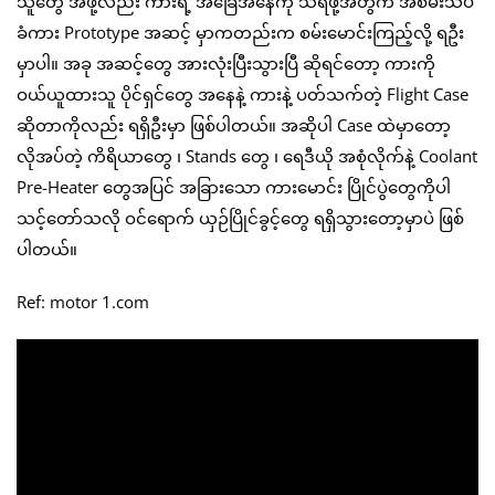
သူတွေ အဖို့လည်း ကားရဲ့ အခြေအနေကို သိရဖို့အတွက် အစမ်းသပ်
ခံကား Prototype အဆင့် မှာကတည်းက စမ်းမောင်းကြည့်လို့ ရဦး
မှာပါ။ အခု အဆင့်တွေ အားလုံးပြီးသွားပြီ ဆိုရင်တော့ ကား‌ကို
ဝယ်ယူထားသူ ပိုင်ရှင်တွေ အနေနဲ့ ကားနဲ့ ပတ်သက်တဲ့ Flight Case
ဆိုတာကိုလည်း ရရှိဦးမှာ ဖြစ်ပါတယ်။ အဆိုပါ Case ထဲမှာတော့
လိုအပ်တဲ့ ကိရိယာတွေ ၊ Stands တွေ ၊ ရေဒီယို အစုံလိုက်နဲ့ Coolant
Pre-Heater တွေအပြင် အခြားသော ကားမောင်း ပြိုင်ပွဲတွေကိုပါ
သင့်တော်သလို ဝင်ရောက် ယှဉ်ပြိုင်ခွင့်တွေ ရရှိသွားတော့မှာပဲ ဖြစ်
ပါတယ်။
Ref: motor 1.com