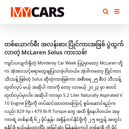
Skip
to
content
View
တစ်ယောက်စီး အလန်းစား ပြိုင်ကားအဖြစ် ပွဲထွက်
Larger
လာတဲ့ McLaren Solus ကားသစ်!
Image
ကျင်းပလျက်ရှိတဲ့ Monterey Car Week ပြပွဲမှာတော့ McLaren တို့
က အံ့အားသင့်စရာတွေချပြလာခဲ့ပါတယ်။ အဲ့ဒါကတော့ ပြိုင်ကား
သီးသန့် ဖြစ်တဲ့ Solus ဆိုတဲ့ကားဖြစ်ကာ အစီးရေ ၂၅ စီးပဲ သီးသန့်
ထုတ်လုပ် မယ့် အဆိုပါ ကားကို တော့ လာမယ့် ၂၀၂၃ မှာ စတင်
ထုတ်လုပ်မှာပါ။ အဆိုပါ ကားမှာ 5.2 Liter Naturally Aspirated V
10 Engine ကြီးကို တပ်ဆင်ထားတာကြောင့် စွမ်းဆောင်ရည်က
လည်း 829 hp ၊ 479 lb-ft Torque တွေ အထိ ရှိနေပါတယ်။ အခု
ကားရဲ့ တစ်နာရီ ၆၂ မိုင်နှုန်း အရှိန်တင်နိုင်ဖို့ကို ၂.၅ စက္ကန့် အတွင်း
ရနိုင်ဖို့ ရည်မှန်းထားပြီး အမြင့်ဆုံး မြန်နှုန်းကပါ တစ်နာရီ ကို မိုင်