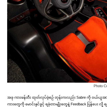
Photo Cr
အခု ကားဖန်တီး ထုတ်လုပ်ခဲ့စဉ် တုန်းကလည်း Sabre ကို ဝယ်ယူအားပ
ကားတွေကို မောင်းနှင်ခွင့် ရခဲ့တာမျိုးတွေနဲ့ Feedback ပြန်ပေး လ