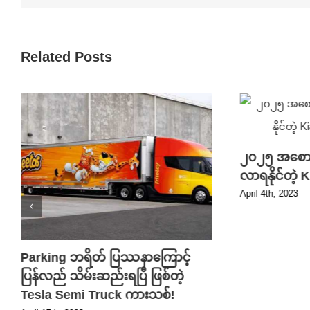
Related Posts
၂၀၂၅ အစောပိ
လာရနိုင်တဲ့
April 4th, 2023
Parking ဘရိတ် ပြဿနာကြောင့်
ပြန်လည် သိမ်းဆည်းရပြီ ဖြစ်တဲ့
Tesla Semi Truck ကားသစ်!