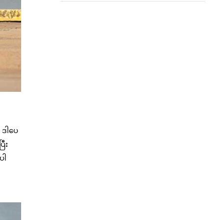
။ ဒါပေ
ြီး
ပါ