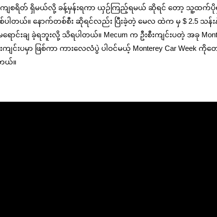
် ရှိမယ်လို့ ခန့်မှန်းရကာ ယှဉ်ကြည့်ရမယ် ဆိုရင် တော့ သူ့ထက်ပိုရ
ပဲ ဖြစ်ပါတယ်။ နောက်တစ်စီး ဆိုရင်လည်း ပြီးခဲ့တဲ့ မေလ ထဲက မှ $ 2.5 သန်းန
မရောင်းချ ခဲ့ရဘူးလို့ သိရပါတယ်။ Mecum က ဦးစီးကျင်းပတဲ့ အခု Mon
င်းပမှာ ဖြစ်ကာ ကားလေလံပွဲ ပါဝင်မယ့် Monterey Car Week ကိုတေ
ါတယ်။