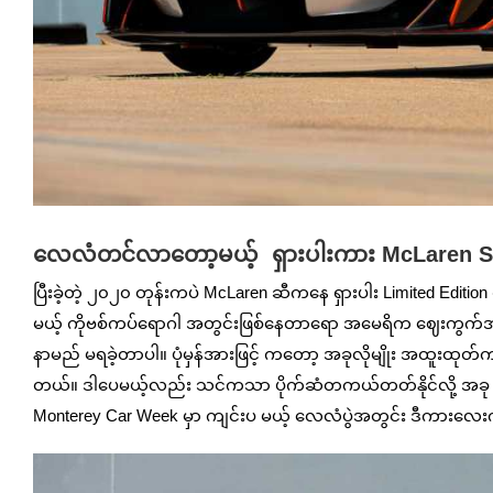
လေလံတင်လာတော့မယ့် ရှားပါးကား McLaren S
ပြီးခဲ့တဲ့ ၂၀၂၀ တုန်းကပဲ McLaren ဆီကနေ ရှားပါး Limited Editio
မယ့် ကိုဗစ်ကပ်ရောဂါ အတွင်းဖြစ်နေတာရော အမေရိက ဈေးကွက်အတွက
နာမည် မရခဲ့တာပါ။ ပုံမှန်အားဖြင့် ကတော့ အခုလိုမျိုး အထူးထု
တယ်။ ဒါပေမယ့်လည်း သင်ကသာ ပိုက်ဆံတကယ်တတ်နိုင်လို့ အခု
Monterey Car Week မှာ ကျင်းပ မယ့် လေလံပွဲအတွင်း ဒီကားလေးကို