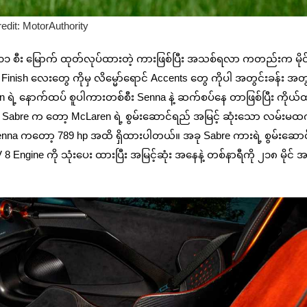
edit: MotorAuthority
 စီး မြောက် ထုတ်လုပ်ထားတဲ့ ကားဖြစ်ပြီး အသစ်ရလာ ကတည်းက မိုင
Finish လေးတွေ ကိုမှ လိမ္မော်ရောင် Accents တွေ ကိုပါ အတွင်းခန်း အ
ဲ့ နောက်ထပ် စူပါကားတစ်စီး Senna နဲ့ ဆက်စပ်နေ တာဖြစ်ပြီး ကိုယ
တယ်။ Sabre က တော့ McLaren ရဲ့ စွမ်းဆောင်ရည် အမြင့် ဆုံးသော လမ်းမထ
ာ Senna ကတော့ 789 hp အထိ ရှိထားပါတယ်။ အခု Sabre ကားရဲ့ စွမ်းဆော
 Engine ကို သုံးပေး ထားပြီး အမြင့်ဆုံး အနေနဲ့ တစ်နာရီကို ၂၁၈ မိုင် 