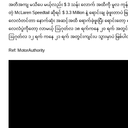
အတိအကျ မသိပေ မယ့်လည်း $ 3 သန်း လောက် အထိကို မူလ ကုန်ကျစရိတ
တဲ့ McLaren Speedtail ဆိုရင် $ 3.3 Million နဲ့ ရောင်းချ ခဲ့ဖူးတာ
လေလံတင်‌တာ နောက်ဆုံး အဆင့်အထိ ရောက်ခဲ့ဖူးပြီး ‌ရောင်းတော့ 
‌လေလံပွဲကိုတော့ လာမယ့် ဩဂုတ်လ ၁၈ ရက်ကနေ ၂၀ ရက် အတွင်းကျ
ဩဂုတ်လ ၁၂ ရက် ကနေ ၂၁ ရက် အတွင်းကျင်းပ သွားမှာပဲ ဖြစ်ပ
Ref: MotorAuthority