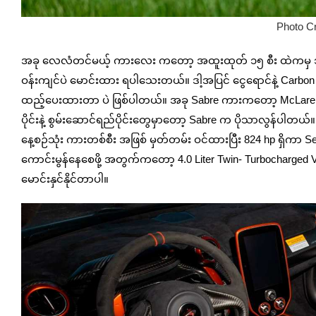
Photo Cr
အခု လေ‌လံတင်မယ့် ကားလေး ကတော့ အထူးထုတ် ၁၅ စီး ထဲကမှ ၁၁
ဝန်းကျင်ပဲ မောင်းထား ရပါသေးတယ်။ ဒါ့အပြင် ငွေရောင်နဲ့ Carbon 
ထည့်ပေးထားတာ ပဲ ဖြစ်ပါတယ်။ အခု Sabre ကားကတော့ McLaren ရ
ပိုင်းနဲ့ စွမ်းဆောင်ရည်ပိုင်းတွေမှာတော့ Sabre က ပိုသာလွန်ပါ
နေ့စဉ်သုံး ကားတစ်စီး အဖြစ် မှတ်တမ်း ဝင်ထားပြီး 824 hp ရှိက
ကောင်းမွန်နေစေဖို့ အတွက်ကတော့ 4.0 Liter Twin- Turbocharged V 8
မောင်းနှင်နိုင်တာပါ။