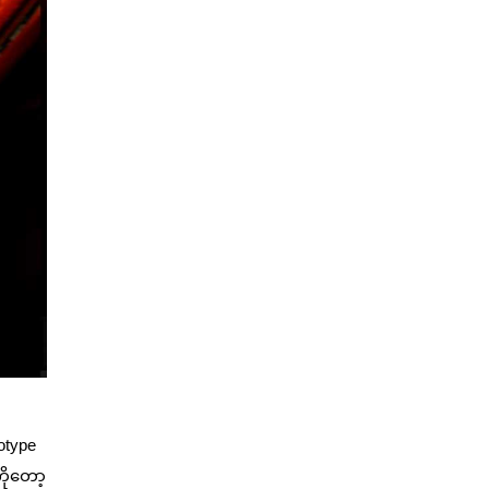
otype
ကိုတော့