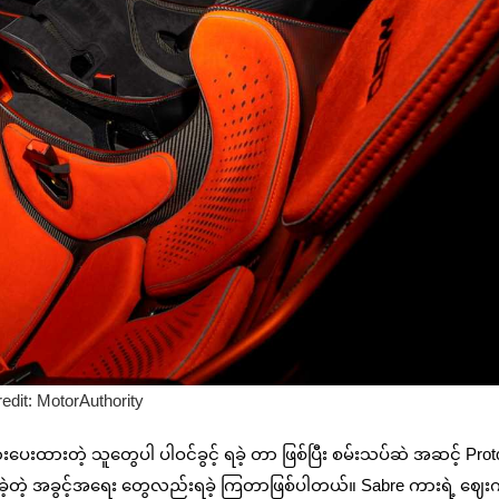
edit: MotorAuthority
ေးထားတဲ့ သူတွေပါ ပါဝင်ခွင့် ရခဲ့ တာ ဖြစ်ပြီး စမ်းသပ်ဆဲ အဆင့် Prot
ို့ ရခဲ့တဲ့ အခွင့်အရေး တွေလည်းရခဲ့ ကြတာဖြစ်ပါတယ်။ Sabre ကားရဲ့ ဈေး