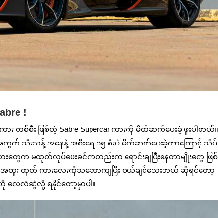
abre !
n ကား တစ်စီး ဖြစ်တဲ့ Sabre Supercar ကားကို မိတ်ဆက်ပေးခဲ့ ဖူးပါတယ်
် သီးသန့် အနေနဲ့ အစီးရေ ၁၅ စီးပဲ မိတ်ဆက်ပေးခဲ့တာကြောင့် သိပ်ပ
တ်ကားတွေက မထုတ်လုပ်ပေးခင်ကတည်းက ရောင်းချပြီးနေတာမျိုးတွေ ဖြစ်
 အထူး ထုတ် ကားလေးကိုသဘောကျပြီး ဝယ်ချင်သေးတယ် ဆိုရင်တော့
 လေလံဆွဲလို့ ရနိုင်တော့မှာပါ။