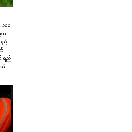
် ၁၀၀
တွက်
်ထည်
က်
င် ရည်
အထိ