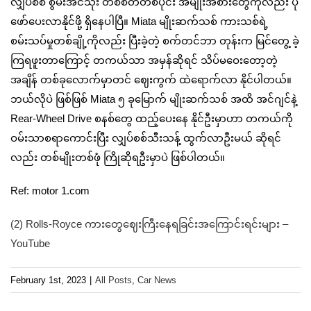
လျှပ်စစ် စွမ်းအင်သုံး တစ်စိတ်တစ်ပိုင်း အမျိုးအစားတွေကိုလည်း ပုံ
ဖော်ပေးလာနိုင်ဖို့ ရှိနေပါပြီ။ Miata မျိုးဆက်သစ် ကားသစ်ရဲ့
စမ်းသပ်မှုတစ်ချို့ကိုလည်း ပြီးခဲ့တဲ့ စက်တင်ဘာ တုန်းက မြင်တွေ့ ခဲ့
ကြရဖူးတာကြောင့် တကယ်သာ အမှန်ဆိုရင် သိပ်မဝေးတော့တဲ့
အချိန် တစ်ခုလောက်မှာတင် ဈေးကွက် ထဲရောက်လာ နိုင်ပါတယ်။
ဘယ်လိုပဲ ဖြစ်ဖြစ် Miata ၅ ခုမြောက် မျိုးဆက်သစ် အထိ အင်ဂျင်နဲ့
Rear-Wheel Drive စနစ်တွေ ထည့်ပေးနေ နိုင်ဦးမှာဟာ တကယ်ကို
ဝမ်းသာစရာကောင်းပြီး လျှပ်စစ်သီးသန့် ထွက်လာဦးမယ် ဆိုရင်
လည်း တစ်မျိုးတစ်ဖုံ ကြိုဆိုရဦးမှာပဲ ဖြစ်ပါတယ်။
Ref: motor 1.com
(2) Rolls-Royce ကားတွေဈေးကြီးနေရခြင်းအကြောင်းရင်းများ –
YouTube
February 1st, 2023
|
All Posts
,
Car News