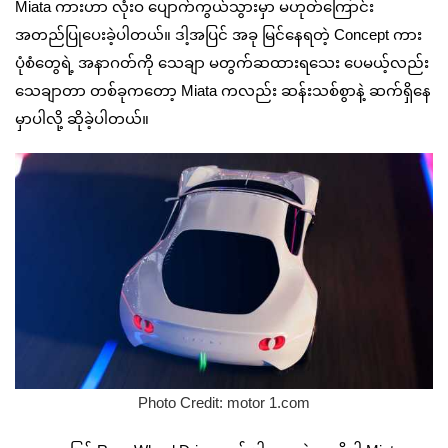
Miata ကားဟာ လုံးဝ ပျောက်ကွယ်သွားမှာ မဟုတ်ကြောင်း
အတည်ပြုပေးခဲ့ပါတယ်။ ဒါ့အပြင် အခု မြင်နေရတဲ့ Concept ကား
ပုံစံတွေရဲ့ အနာဂတ်ကို သေချာ မတွက်ဆထားရသေး ပေမယ့်လည်း
သေချာတာ တစ်ခုကတော့ Miata ကလည်း ဆန်းသစ်စွာနဲ့ ဆက်ရှိနေ
မှာပါလို့ ဆိုခဲ့ပါတယ်။
Photo Credit: motor 1.com