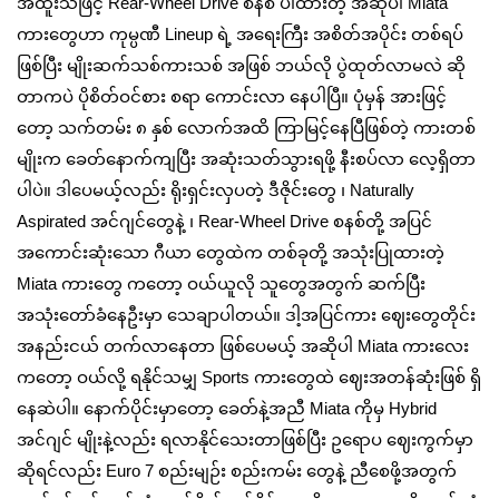
အထူးသဖြင့် Rear-Wheel Drive စနစ် ပါထားတဲ့ အဆိုပါ Miata
ကားတွေဟာ ကုမ္ပဏီ Lineup ရဲ့ အရေးကြီး အစိတ်အပိုင်း တစ်ရပ်
ဖြစ်ပြီး မျိုးဆက်သစ်ကားသစ် အဖြစ် ဘယ်လို ပွဲထုတ်လာမလဲ ဆို
တာကပဲ ပိုစိတ်ဝင်စား စရာ ကောင်းလာ နေပါပြီ။ ပုံမှန် အားဖြင့်
တော့ သက်တမ်း ၈ နှစ် လောက်အထိ ကြာမြင့်နေပြီဖြစ်တဲ့ ကားတစ်
မျိုးက ခေတ်နောက်ကျပြီး အဆုံးသတ်သွားရဖို့ နီးစပ်လာ လေ့ရှိတာ
ပါပဲ။ ဒါပေမယ့်လည်း ရိုးရှင်းလှပတဲ့ ဒီဇိုင်းတွေ ၊ Naturally
Aspirated အင်ဂျင်တွေနဲ့ ၊ Rear-Wheel Drive စနစ်တို့ အပြင်
အကောင်းဆုံးသော ဂီယာ‌ တွေထဲက တစ်ခုတို့ အသုံးပြုထားတဲ့
Miata ကားတွေ ကတော့ ဝယ်ယူလို သူတွေအတွက် ဆက်ပြီး
အသုံးတော်ခံနေဦးမှာ သေချာပါတယ်။ ဒါ့အပြင်ကား ဈေးတွေတိုင်း
အနည်းငယ် တက်လာနေတာ ဖြစ်ပေမယ့် အဆိုပါ Miata ကားလေး
ကတော့ ‌ဝယ်လို့ ရနိုင်သမျှ Sports ကားတွေထဲ ဈေးအတန်ဆုံးဖြစ် ရှိ
နေဆဲပါ။ နောက်ပိုင်းမှာတော့ ခေတ်နဲ့အညီ Miata ကိုမှ Hybrid
အင်ဂျင် မျိုးနဲ့လည်း ရလာနိုင်သေးတာဖြစ်ပြီး ဥရောပ ဈေးကွက်မှာ
ဆိုရင်လည်း Euro 7 စည်းမျဉ်း စည်းကမ်း တွေနဲ့ ညီစေဖို့အတွက်