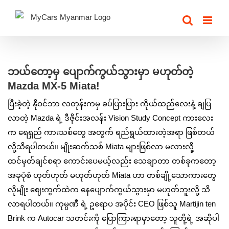
Skip
to
content
View
Larger
ဘယ်တော့မှ ပျောက်ကွယ်သွားမှာ မဟုတ်တဲ့
Image
Mazda MX-5 Miata!
ပြီးခဲ့တဲ့ နိုဝင်ဘာ လတုန်းကမှ ခပ်ပြားပြား ကိုယ်ထည်လေးနဲ့ ချပြ
လာတဲ့ Mazda ရဲ့ ဒီဇိုင်းအလန်း Vision Study Concept ကားလေး
က ရေရှည် ကားသစ်တွေ အတွက် ရည်ရွယ်ထားတဲ့အရာ ဖြစ်တယ်
လို့သိရပါတယ်။ မျိုးဆက်သစ် Miata များဖြစ်လာ မလားလို့
ထင်မှတ်ချင်စရာ ကောင်းပေမယ့်လည်း သေချာတာ တစ်ခုကတော့
အခုပုံစံ ဟုတ်ဟုတ် မဟုတ်ဟုတ် Miata ဟာ တစ်ချို့သောကားတွေ
လိုမျိုး ဈေးကွက်ထဲက နေပျောက်ကွယ်သွားမှာ မဟုတ်ဘူးလို့ သိ
လာရပါတယ်။ ကုမ္ပဏီ ရဲ့ ဥရောပ အပိုင်း CEO ဖြစ်သူ Martijin ten
Brink က Autocar သတင်းကို ပြောကြားရာမှာတော့ သူတို့ရဲ့ အဆိုပါ