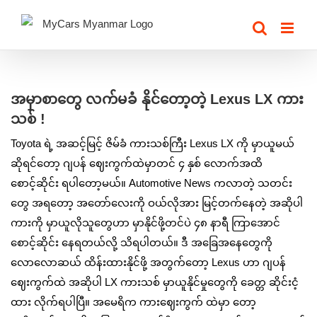
Skip
to
content
View
Larger
အမှာစာတွေ လက်မခံ နိုင်တော့တဲ့ Lexus LX ကား
Image
သစ် !
Toyota ရဲ့ အဆင့်မြင့် ဇိမ်ခံ ကားသစ်ကြီး Lexus LX ကို မှာယူမယ်
ဆိုရင်တော့ ဂျပန် ဈေးကွက်ထဲမှာတင် ၄ နှစ် လောက်အထိ
စောင့်ဆိုင်း ရပါတော့မယ်။ Automotive News ကလာတဲ့ သတင်း
တွေ အရတော့ အတော်လေးကို ဝယ်လိုအား မြင့်တက်နေတဲ့ အဆိုပါ
ကားကို မှာယူလိုသူတွေဟာ မှာနိုင်ဖို့တင်ပဲ ၄၈ နာရီ ကြာအောင်
စောင့်ဆိုင်း နေရတယ်လို့ သိရပါတယ်။ ဒီ အခြေအနေတွေကို
လောလောဆယ် ထိန်းထားနိုင်ဖို့ အတွက်တော့ Lexus ဟာ ဂျပန်
ဈေးကွက်ထဲ အဆိုပါ LX ကားသစ် မှာယူနိုင်မှုတွေကို ခေတ္တ ဆိုင်းငံ့
ထား လိုက်ရပါပြီ။ အမေရိက ကားဈေးကွက် ထဲမှာ တော့