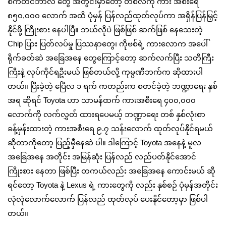
စက်တင်ဘာလ တွေ အတွင်းမှာတော့ တစ်လကို ကား အစီးရေ
၈၅၀,၀၀၀ လောက် အထိ ပုံမှန် ပြန်လည်ထုတ်လုပ်ကာ အရှိန်ပြန်မြှင့်
နိုင်ဖို့ ကြိုးစား နေပါပြီ။ ဘယ်လိုပဲ ဖြစ်ဖြစ် ဆက်ဖြစ် နေသေးတဲ့
Chip ပြား ပြတ်လပ်မှု ပြဿနာတွေ၊ ကိုဗစ်ရဲ့ ကားလောက အပေါ်
ရိုက်ခတ်ဆဲ အခြေအနေ တွေကြောင့်တော့ ဆက်လက်ပြီး သတိကြီး
ကြီးနဲ့ လုပ်ကိုင်ရဦးမယ် ဖြစ်တယ်လို့ ကုမ္ပဏီဘက်က ဆိုထားပါ
တယ်။ ပြီးခဲ့တဲ့ ဧပြီလ ၁ ရက် ကတည်းက စတင်ခဲ့တဲ့ ဘဏ္ဍာရေး နှစ်
အရ ဆိုရင် Toyota ဟာ သာမန်ထက် ကားအစီးရေ ၄၀၀,၀၀၀
လောက်ကို လက်လွှတ် ထားရပေမယ့် ဘဏ္ဍာရေး တစ် နှစ်လုံးစာ
ခန့်မှန်းထားတဲ့ ကားအစီးရေ ၉.၇ သန်းလောက် ထုတ်လုပ်နိုင်ရမယ်
ဆိုတာကိုတော့ ပြည့်မှီနေဆဲ ပါ။ ဒါကြောင့် Toyota အနေနဲ့ မူလ
အခြေအနေ အတိုင်း အမြန်ဆုံး ပြန်လည် လည်ပတ်နိုင်အောင်
ကြိုးစား နေတာ ‌ဖြစ်ပြီး တကယ်လည်း အခြေအနေ ကောင်းမယ် ဆို
ရင်တော့ Toyota နဲ့ Lexus ရဲ့ ကားတွေကို လည်း နှစ်စဉ် ပုံမှန်အတိုင်း
လုံလုံလောက်လောက် ပြန်လည် ထုတ်လုပ် ပေးနိုင်တော့မှာ ဖြစ်ပါ
တယ်။