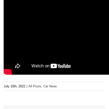
July 10th, 2022
|
All Posts
,
Car News