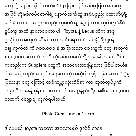
ကြောင့်လည်း ဖြစ်ပါတယ်။ Chip ပြား ပြတ်လပ်မှု ပြဿနာတွေ
အပြင် ကိုဗစ်ကပ်ရောဂါရဲ့ နောက်ဆက်တွဲ အပိုပစ္စည်း ထောက်ပံ့ဖို့
ခက်ခဲ လာတာ တွေကလည်း ကုမ္ပဏီ ရဲ့ နေ့စဉ်ကား ထုတ်လုပ်နိုင်
စွမ်းကို အထိ နာ‌လာစေတာ ပါ။ Toyota နဲ့ Lexus တို့က အခု
ဇူလိုင်လ အတွက် ဆိုရင် ကားအစီးရေ ထုတ်လုပ်နိုင်ဖို့ ဂျပန်
ဈေးကွက်ထဲ ကို ၈၀၀,၀၀၀ နဲ့ အခြားသော ဈေးကွက် တွေ အတွက်
၅၅၀,၀၀၀ လောက် အထိ လိုအပ်လာမယ်လို့ အခု နှစ် အစောပိုင်း
ကတည်းက Suppliers တွေကို အသိပေးထားပြီးသား ဖြစ်ပါတယ်။
ဒါပေမယ့်လည်း ဖြေရှင်း မရသေးတဲ့ အဆိုပါ ကုန်ကြမ်း ထောက်ပံ့မှု
ပြဿနာ တွေ ကြောင့် တစ်ကမ္ဘာလုံးဆိုင်ရာ ကားထုတ်လုပ်မှုကို
ကုမ္ပဏီ အနေနဲ့ မှန်းထားတာထက် လျော့နည်းပြီး အစီးရေ ၅၀,၀၀၀‌
လောက် လျှော့ချ လိုက်ရပါတယ်။
Photo Credit: motor 1.com
ဒါပေမယ့် Toyota ကတော့ အခုလာမယ့် ဇူလိုင် ကနေ