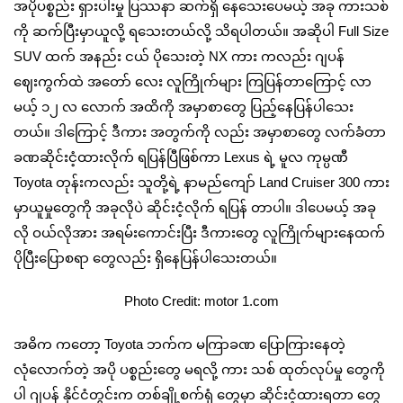
အပိုပစ္စည်း ရှားပါးမှု ပြဿနာ ဆက်ရှိ နေသေးပေမယ့် အခု ကားသစ်
ကို ဆက်ပြီးမှာယူလို့ ရသေးတယ်လို့ သိရပါတယ်။ အဆိုပါ Full Size
SUV ထက် အနည်း ငယ် ပိုသေးတဲ့ NX ကား ကလည်း ဂျပန်
ဈေးကွက်ထဲ အတော် လေး လူကြိုက်များ ကြပြန်တာကြောင့် လာ
မယ့် ၁၂ လ လောက် အထိကို အမှာစာတွေ ပြည့်နေပြန်ပါသေး
တယ်။ ဒါကြောင့် ဒီကား အတွက်ကို လည်း အမှာစာတွေ လက်ခံတာ
ခဏဆိုင်းငံ့ထားလိုက် ရပြန်ပြီဖြစ်ကာ Lexus ရဲ့ မူလ ကုမ္ပဏီ
Toyota တုန်းကလည်း သူတို့ရဲ့ နာမည်ကျော် Land Cruiser 300 ကား
မှာယူမှုတွေကို အခုလိုပဲ ဆိုင်းငံ့လိုက် ရပြန် တာပါ။ ဒါပေမယ့် အခု
လို ဝယ်လိုအား အရမ်းကောင်းပြီး ဒီကားတွေ လူကြိုက်များနေထက်
ပိုပြီးပြောစရာ တွေလည်း ရှိနေပြန်ပါသေးတယ်။
Photo Credit: motor 1.com
အဓိက ကတော့ Toyota ဘက်က မကြာခဏ ပြောကြားနေတဲ့
လုံလောက်တဲ့ အပို ပစ္စည်းတွေ မရလို့ ကား သစ် ထုတ်လုပ်မှု တွေကို
ပါ ဂျပန် နိုင်ငံတွင်းက တစ်ချို့စက်ရုံ တွေမှာ ဆိုင်းငံ့ထားရတာ တွေ