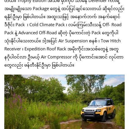
တယ်။ Trophy Edition အသစ် မှာကိုပဲ သာမန် Defender ကားရဲ့
အမျိုးမျိုးသော Package တွေနဲ့ ထပ်ပြင်ချင်သေးတယ် ဆိုရင်လည်း
ရနိုင်ဦးမှာ ဖြစ်ပါတယ်။ အထူးသဖြင့် အနောက်ဘက် အနက်ရောင်
ဒီဇိုင်း Pack ၊ Cold Climate Pack ၊ လမ်းကြမ်းသီးသန့် Off- Road
Pack နဲ့ Advanced Off-Road ဆိုတဲ့ ပိုကောင်းတဲ့ Pack တွေကိုပါ
သုံးနိုင်ပါသေးတယ်။ ဒါ့အပြင် Air Suspension စနစ် ၊ Tow Hitch
Receiver ၊ Expedition Roof Rack အမိုးကိုင်းအသစ်တွေနဲ့ အတူ
နဂိုပါဝင်လာ ဦးမယ့် Air Compressor ကို ပိုကောင်းအောင် လုပ်တာ
တွေလည်း ဖန်တီးနိုင်ဦးမှာ ဖြစ်ပါတယ်။