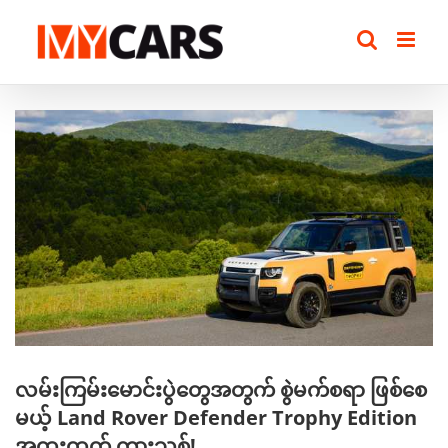
Skip
to
content
View
Larger
Image
လမ်းကြမ်းမောင်းပွဲတွေအတွက် စွဲမက်စရာ ဖြစ်စေ
မယ့် Land Rover Defender Trophy Edition
အထူးထုတ် ကားသစ်!