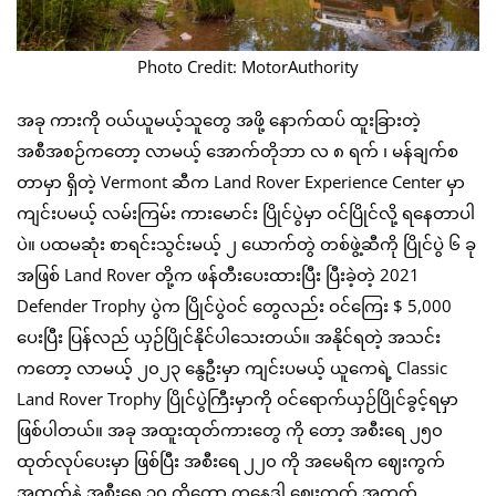
Photo Credit: MotorAuthority
အခု ကားကို ဝယ်ယူမယ့်သူတွေ အဖို့ နောက်ထပ် ထူးခြားတဲ့
အစီအစဉ်ကတော့ လာမယ့် အောက်တိုဘာ လ ၈ ရက် ၊ မန်ချက်စ
တာမှာ ရှိတဲ့ Vermont ဆီက Land Rover Experience Center မှာ
ကျင်းပမယ့် လမ်းကြမ်း ကားမောင်း ပြိုင်ပွဲမှာ ဝင်ပြိုင်လို့ ရနေတာပါ
ပဲ။ ပထမဆုံး စာရင်းသွင်းမယ့် ၂ ယောက်တွဲ တစ်ဖွဲ့ဆီကို ပြိုင်ပွဲ ၆ ခု
အဖြစ် Land Rover တို့က ဖန်တီးပေးထားပြီး ပြီးခဲ့တဲ့ 2021
Defender Trophy ပွဲက ပြိုင်ပွဲဝင် တွေလည်း ဝင်ကြေး $ 5,000
ပေးပြီး ပြန်လည် ယှဉ်ပြိုင်နိုင်ပါသေးတယ်။ အနိုင်ရတဲ့ အသင်း
ကတော့ လာမယ့် ၂၀၂၃ နွေဦးမှာ ကျင်းပမယ့် ယူကေရဲ့ Classic
Land Rover Trophy ပြိုင်ပွဲကြီးမှာကို ဝင်ရောက်ယှဉ်ပြိုင်ခွင့်ရမှာ
ဖြစ်ပါတယ်။ အခု အထူးထုတ်ကားတွေ ကို တော့ အစီးရေ ၂၅၀
ထုတ်လုပ်ပေးမှာ ဖြစ်ပြီး အစီးရေ ၂၂၀ ကို အမေရိက ဈေးကွက်
အတွက်နဲ့ အစီးရေ ၃၀ ကိုတော့ ကနေဒါ ဈေးကွက် အတွက်