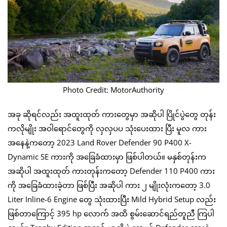
Photo Credit: MotorAuthority
အခု ဆိုရင်လည်း အထူးထုတ် ကားတွေမှာ အဆိုပါ ပြိုင်ပွဲတွေ တုန်း
ကလိုမျိုး အဝါရောင်တွေကို လှလှပပ သုံးပေးထား ပြီး မူလ ကား
အနေနဲ့ကတော့ 2023 Land Rover Defender 90 P400 X-
Dynamic SE ကားကို အခြေခံထားမှာ ဖြစ်ပါတယ်။ မနှစ်တုန်းက
အဆိုပါ အထူးထုတ် ကားတုန်းကတော့ Defender 110 P400 ကား
ကို အခြေခံထားခဲ့တာ ဖြစ်ပြီး အဆိုပါ ကား ၂ မျိုးလုံးကတော့ 3.0
Liter Inline-6 Engine တွေ သုံးထားပြီး Mild Hybrid Setup လည်း
ဖြစ်တာကြောင့် 395 hp လောက် အထိ စွမ်းဆောင်ရည်တူညီ ကြပါ