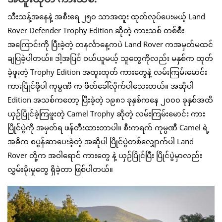
သီးသန့်အနေနဲ့ အစီးရေ ၂၅၀ သာအထူး ထုတ်လုပ်ပေးမယ့် Land
Rover Defender Trophy Edition ဆိုတဲ့ ကားသစ် တစ်စီး
အကြောင်းကို ပြီးခဲ့တဲ့ တနင်္လာနေ့ကပဲ Land Rover ကအမှတ်မထင်
ချပြခဲ့ပါတယ်။ ဒါ့အပြင် ဝယ်ယူမယ့် သူတွေကိုလည်း မနှစ်က ထုတ်
ခဲ့ဖူးတဲ့ Trophy Edition အထူးထုတ် ကားတွေနဲ့ လမ်းကြမ်းမောင်း
ကားပြိုင်ဖို့ပါ ကုမ္ပဏီ က ဖိတ်ခေါ်လိုက်ပါသေးတယ်။ အဆိုပါ
Edition အသစ်ကတော့ ပြီးခဲ့တဲ့ ၁၉၈၁ ခုနှစ်ကနေ ၂၀၀၀ ခုနှစ်အထိ
ယှဉ်ပြိုင်ခဲ့ကြဖူးတဲ့ Camel Trophy ဆိုတဲ့ လမ်းကြမ်းမောင်း ကား
ပြိုင်ပွဲကို အမှတ်ရ ဖန်တီးထားတာပါ။ စီးကရက် ကုမ္ပဏီ Camel ရဲ့
အဓိက စပွန်ဆာပေးခဲ့တဲ့ အဆိုပါ ပြိုင်ပွဲတစ်လျှောက်ပါ Land
Rover တို့က အဝါရောင် ကားတွေ နဲ့ ယှဉ်ပြိုင်ပြီး ပြိုင်ပွဲမှာလည်း
လွှမ်းမိုးမှုတွေ ရှိခဲ့တာ ဖြစ်ပါတယ်။