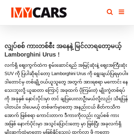
Skip
to
content
View
Larger
လျှပ်စစ် ကားတစ်စီး အနေနဲ့ မြင်လာရတော့မယ့်
Image
Lamborghini Urus !
လက်ရှိ ဈေးကွက်ထဲက စွမ်းဆောင်ရည် အမြင့်ဆုံးနဲ့ ဈေးအကြီးဆုံး
SUV ကို ပြပါဆိုရင်တော့ Lamborghini Urus ကို ရွေးချယ်ပြရမှာပါ။
ဒါတောင်မှ တစ်ချို့ဝယ်ယူသူတွေ အတွက် အားရစရာ မကောင်း နေ
သေးဘူးလို့ ယူဆတာ ကြောင့် အခုထက် ပိုကြမ်းတဲ့ မျိုးကွဲတစ်ရပ်
ကို အခုနှစ် နှောင်းပိုင်းမှာ တင် ချပြပေးလာဦးမယ်လို့လည်း သိရပြန်
ပါတယ်။ ဒါပေမယ့် တစ်ဖက်မှာတော့ အနည်းငယ် စိတ်ကသိက
အောက် ဖြစ်စရာ ကောင်းတာက ဒီကားကိုလည်း လျှပ်စစ် ကား
အဖြစ် နောက်ပိုင်းမှာ အသွင်ပြောင်းတော့ မှာ ဖြစ်ပြီး အခုလက်ရှိ
မျိုးဆက်ထဲမှာတော့ မဖြစ်နိုင်သေးပဲ ထွက်လာ ဖို့ ကတော့