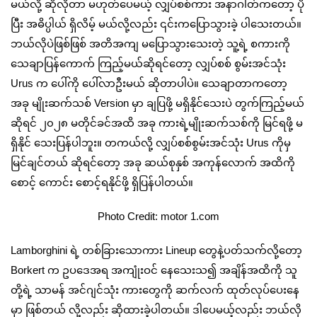
မယ်လို့ ဆိုလိုတာ မဟုတ်ပေမယ့် လျှပ်စစ်ကား အနာဂါတ်ကတော့ ပို
ပြီး အဓိပ္ပါယ် ရှိလိမ့် မယ်လို့လည်း ၎င်းကပြောသွားခဲ့ ပါသေးတယ်။
ဘယ်လိုပဲဖြစ်ဖြစ် အတိအကျ မပြောသွားသေးတဲ့ သူ့ရဲ့ စကားကို
သေချာပြန်ကောက် ကြည့်မယ်ဆိုရင်တော့ လျှပ်စစ် စွမ်းအင်သုံး
Urus က ပေါ်ကို ပေါ်လာဦးမယ် ဆိုတာပါပဲ။ သေချာတာကတော့
အခု မျိုးဆက်သစ် Version မှာ ချပြဖို့ မရှိနိုင်သေးပဲ တွက်ကြည့်မယ်
ဆိုရင် ၂၀၂၈ မတိုင်ခင်အထိ အခု ကားရဲ့မျိုးဆက်သစ်ကို မြင်ရဖို့ မ
ရှိနိုင် သေးပြန်ပါဘူး။ တကယ်လို့ လျှပ်စစ်စွမ်းအင်သုံး Urus ကိုမှ
မြင်ချင်တယ် ဆိုရင်တော့ အခု ဆယ်စုနှစ် အကုန်လောက် အထိကို
စောင့် ကောင်း စောင့်ရနိုင်ဖို့ ရှိပြန်ပါတယ်။
Photo Credit: motor 1.com
Lamborghini ရဲ့ တစ်ခြားသောကား Lineup တွေနဲ့ပတ်သက်လို့တော့
Borkert က ဥပဒေအရ အကျုံးဝင် နေသေးသ၍ အချိန်အထိကို သူ
တို့ရဲ့ သာမန် အင်ဂျင်သုံး ကားတွေကို ဆက်လက် ထုတ်လုပ်ပေးနေ
မှာ ဖြစ်တယ် လို့လည်း ဆိုထားခဲ့ပါတယ်။ ဒါပေမယ့်လည်း ဘယ်လို