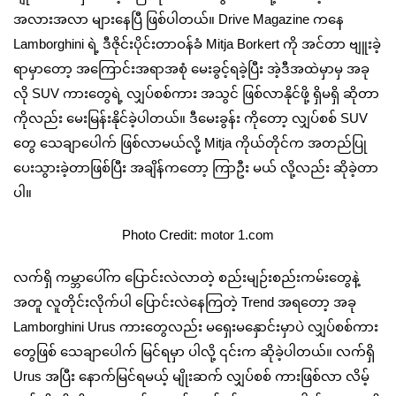
အလားအလာ များနေပြီ ဖြစ်ပါတယ်။ Drive Magazine ကနေ
Lamborghini ရဲ့ ဒီဇိုင်းပိုင်းတာဝန်ခံ Mitja Borkert ကို အင်တာ ဗျူးခဲ့
ရာမှာတော့ အကြောင်းအရာအစုံ မေးခွင့်ရခဲ့ပြီး အဲ့ဒီအထဲမှာမှ အခု
လို SUV ကားတွေရဲ့ လျှပ်စစ်ကား အသွင် ဖြစ်လာနိုင်ဖို့ ရှိမရှိ ဆိုတာ
ကိုလည်း မေးမြန်းနိုင်ခဲ့ပါတယ်။ ဒီမေးခွန်း ကိုတော့ လျှပ်စစ် SUV
တွေ သေချာပေါက် ဖြစ်လာမယ်လို့ Mitja ကိုယ်တိုင်က အတည်ပြု
ပေးသွားခဲ့တာဖြစ်ပြီး အချိန်ကတော့ ကြာဦး မယ် လို့လည်း ဆိုခဲ့တာ
ပါ။
Photo Credit: motor 1.com
လက်ရှိ ကမ္ဘာပေါ်က ပြောင်းလဲလာတဲ့ စည်းမျဉ်းစည်းကမ်းတွေနဲ့
အတူ လူတိုင်းလိုက်ပါ ပြောင်းလဲနေကြတဲ့ Trend အရတော့ အခု
Lamborghini Urus ကားတွေလည်း မရှေးမနှောင်းမှာပဲ လျှပ်စစ်ကား
တွေဖြစ် သေချာပေါက် မြင်ရမှာ ပါလို့ ၎င်းက ဆိုခဲ့ပါတယ်။ လက်ရှိ
Urus အပြီး နောက်မြင်ရမယ့် မျိုးဆက် လျှပ်စစ် ကားဖြစ်လာ လိမ့်