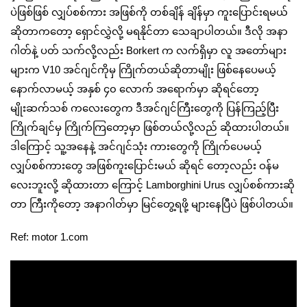
ပဲဖြစ်ဖြစ် လျှပ်စစ်ကား အဖြစ်ကို တစ်ချိန် ချိန်မှာ ကူးပြောင်းရမယ်
ဆိုတာကတော့ ရှောင်လွှဲလို့ မရနိုင်တာ သေချာပါတယ်။ ဒီလို အနာ
ဂါတ်နဲ့ ပတ် သက်လို့လည်း Borkert က လက်ရှိမှာ လူ အတော်များ
များက V10 အင်ဂျင်ကိုမှ ကြိုက်တယ်ဆိုတာမျိုး ဖြစ်နေပေမယ့်
နောက်လာမယ့် အနှစ် ၄၀ လောက် အရောက်မှာ ဆိုရင်တော့
မျိုးဆက်သစ် ကလေးတွေက ဒီအင်ဂျင်ကြီးတွေကို ပြန်ကြည့်ပြီး
ကြိုက်ချင်မှ ကြိုက်ကြတော့မှာ ဖြစ်တယ်လို့လည် ဆိုထားပါတယ်။
ဒါကြောင့် သူ့အနေနဲ့ အင်ဂျင်သုံး ကားတွေကို ကြိုက်ပေမယ့်
လျှပ်စစ်ကားတွေ အဖြစ်ကူးပြောင်းမယ် ဆိုရင် တော့လည်း ဝန်မ
လေးဘူးလို့ ဆိုထားတာ ကြောင့် Lamborghini Urus လျှပ်စစ်ကားဆို
တာ ကြီးကိုတော့ အနာဂါတ်မှာ မြင်တွေ့ရဖို့ များနေပြီပဲ ဖြစ်ပါတယ်။
Ref: motor 1.com