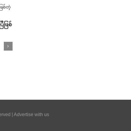
ြီဖြစ်
အနည်းငယ် ကြိုမြင်လာရတဲ့ 2024
ကားသစ
Toyota Tacoma Mid-Size Pickup
ပြီ ဖြ
ကားသစ် !
L200/
April 4th, 2023
April 2n
erved |
Advertise with us