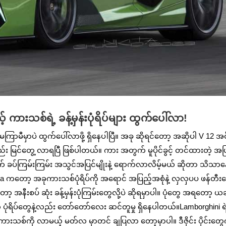
းသစ်ရဲ့ ခန့်မှန်းပုံရိပ်များ ထွက်ပေါ်လာ!
မီမှာပဲ ထွက်ပေါ်လာဖို့ ရှိနေပါပြီ။ အခု ဆိုရင်တော့ အဆိုပါ V 12 အင
ေကိုလည်း မြင်တွေ့ လာရပြီ ဖြစ်ပါတယ်။ ကား အတွက် မူပိုင်ခွင့် တင်ထားတဲ့ အ
ခပ်ကြမ်းကြမ်း အသွင်အပြင်မျိုးနဲ့ ရောက်လာလိမ့်မယ် ဆိုတာ သိသာနေ
sa ကတော့ အခုကားသစ်ပုံရိပ်ကို အရောင် အပြည့်အစုံနဲ့ လှလှပပ ဖန်တီ
့ အနီးစပ် ဆုံး ခန့်မှန်းပုံကြမ်းတွေလို့ပဲ ဆိုရမှာပါ။ ပုံတွေ အရတော့ ယ
 ပုံရိပ်တွေနဲ့လည်း တော်တော်လေး ဆင်တူမှု ရှိနေပါတယ်။Lamborghini ရ
းသစ်ကို လာမယ့် မတ်လ မှာတင် ချပြလာ တော့မှာပါ။ ဒီဇိုင်း ပိုင်းတွေက