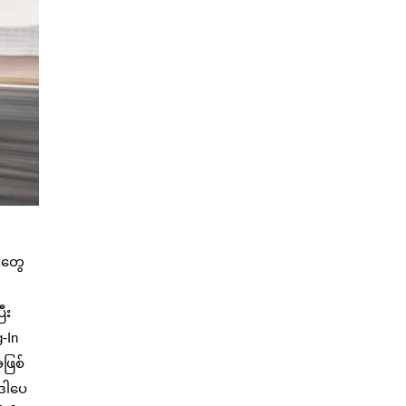
ီးတွေ
ီး
-In
ဖြစ်
 ဒါပေ