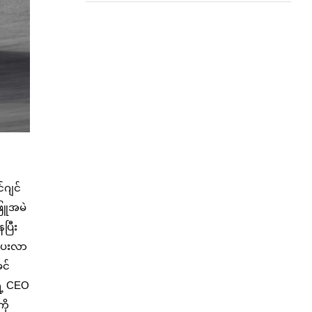
်ဂျင်
ဖြူအမဲ
ပြီး
းပေးလာ
ခင်
ဲ့ CEO
ို