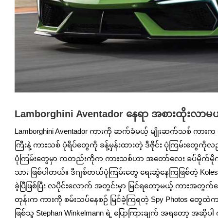
Lamborghini Aventador နေရာ အစားထိုးလာမယ့် ကာ
Lamborghini Aventador ကားကို ဆက်ခံမယ့် မျိုးဆက်သစ် ကားက မကြာ
ကြီးနဲ့ ကားသစ် ပုံရိပ်တွေကို ခန့်မှန်းထားတဲ့ ဒီဇိုင်း ပုံကြမ်းတွ
ပုံကြမ်းတွေမှာ ကတည်းကိုက ကားသစ်ဟာ အတော်လေး ခပ်မိုက်မိုက် 
သား ဖြစ်ပါတယ်။ ဒီဂျစ်တယ်ပုံကြမ်းတွေ ရေးဆွဲနေကြဖြစ်တဲ့ Kole
ခဲ့ပြီဖြစ်ပြီး လပိုင်းလောက် အတွင်းမှာ မြင်ရတော့မယ့် ကားအတွက်တော
တုန်းက ကားကို စမ်းသပ်နေစဉ် မြင်ခဲ့ကြရတဲ့ Spy Photos တွေထဲက
ဖြစ်သူ Stephan Winkelmann ရဲ့ ပြောကြားချက် အရတော့ အဆိုပါ ကာ