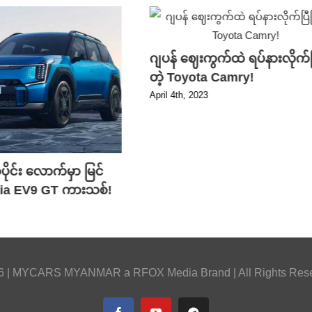
ဂျပန် ဈေးကွက်ထဲ ရပ်နားလိုက်ပ
တဲ့ Toyota Camry!
April 4th, 2023
ုင်း လောက်မှာ မြင်
 Kia EV9 GT ကားသစ်!
6 |
MYCARS MYANMAR
a
RFOX Media
Brand | All Rights Res