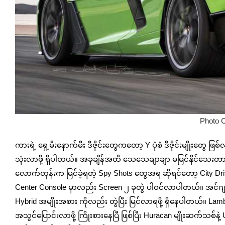
Photo C
ကားရဲ့ ရှေ့မီးနောက်မီး ဒီဇိုင်းတွေကတော့ Y ပုံစံ ဒီဇိုင်းမျိုးတွေ 
သုံးလာဖို့ ရှိပါတယ်။ အခုချိန်အထိ သေသေချာချာ မမြင်နိုင်သေးတာ 
လောက်တုန်းက မြင်ခဲ့ရတဲ့ Spy Shots တွေအရ ဆိုရင်တော့ City Drivi
Center Console မှာလည်း Screen ၂ ခုတွဲ ပါဝင်လာပါတယ်။ အင်ဂျင် ပ
Hybrid အမျိုးအစား ကိုလည်း တွဲပြီး မြင်လာရဖို့ ရှိနေပါတယ်။ La
အသွင်ပြောင်းလာဖို့ ကြိုးစားနေပြီ ဖြစ်ပြီး Huracan မျိုးဆက်သစ