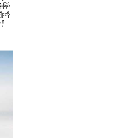
းဖြစ်
ုးကို
ရှိ