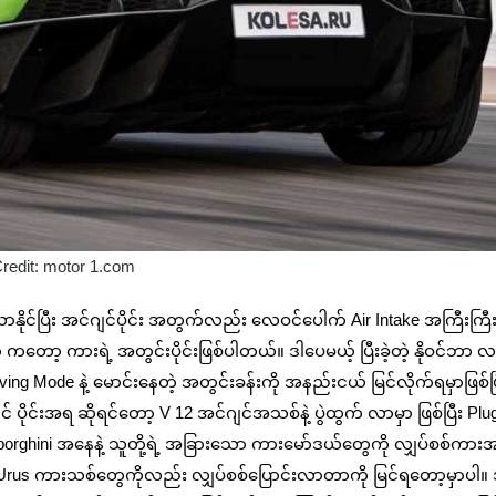
redit: motor 1.com
ဖြစ်လာနိုင်ပြီး အင်ဂျင်ပိုင်း အတွက်လည်း လေဝင်ပေါက် Air Intake အကြီးကြ
ကတော့ ကားရဲ့ အတွင်းပိုင်းဖြစ်ပါတယ်။ ဒါပေမယ့် ပြီးခဲ့တဲ့ နိုဝင်ဘာ လ
ng Mode နဲ့ မောင်းနေတဲ့ အတွင်းခန်းကို အနည်းငယ် မြင်လိုက်ရမှာဖြစ်ပြ
ိုင်းအရ ဆိုရင်တော့ V 12 အင်ဂျင်အသစ်နဲ့ ပွဲထွက် လာမှာ ဖြစ်ပြီး Plug
mborghini အနေနဲ့ သူတို့ရဲ့ အခြားသော ကားမော်ဒယ်တွေကို လျှပ်စစ်ကားအ
်နဲ့ Urus ကားသစ်တွေကိုလည်း လျှပ်စစ်ပြောင်းလာတာကို မြင်ရတော့မှာပါ။