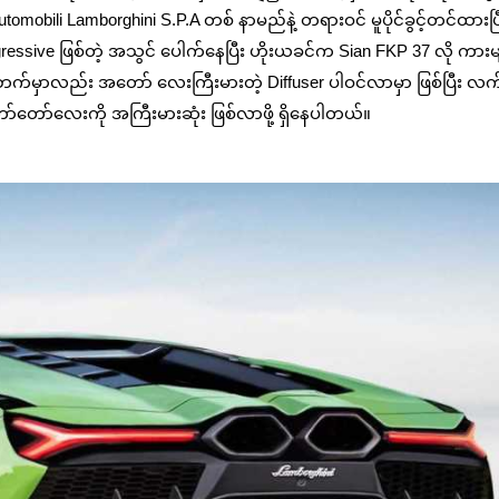
tomobili Lamborghini S.P.A တစ် နာမည်နဲ့ တရားဝင် မူပိုင်ခွင့်တင်ထားပြီ
ssive ဖြစ်တဲ့ အသွင် ပေါက်နေပြီး ဟိုးယခင်က Sian FKP 37 လို ကားမျိ
်မှာလည်း အတော် လေးကြီးမားတဲ့ Diffuser ပါဝင်လာမှာ ဖြစ်ပြီး လက်
ာ်တော်လေးကို အကြီးမားဆုံး ဖြစ်လာဖို့ ရှိနေပါတယ်။