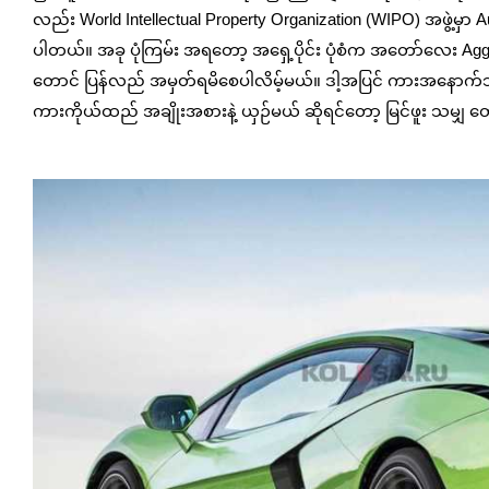
လည်း World Intellectual Property Organization (WIPO) အဖွဲ့မှာ Au
ပါတယ်။ အခု ပုံကြမ်း အရတော့ အရှေ့ပိုင်း ပုံစံက အတော်လေး Aggre
တောင် ပြန်လည် အမှတ်ရမိစေပါလိမ့်မယ်။ ဒါ့အပြင် ကားအနောက်ဘက
ကားကိုယ်ထည် အချိုးအစားနဲ့ ယှဉ်မယ် ဆိုရင်တော့ မြင်ဖူး သမျှ တေ