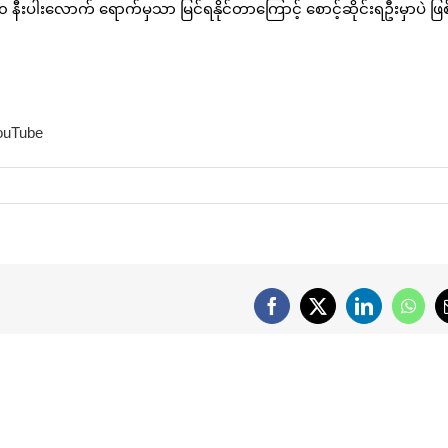
 နီးပါးလောက် ရောက်မှသာ မြင်ရနိုင်တာကြောင့် စောင့်ဆိုင်းရဦးမှာပဲ ဖြစ
ouTube
Facebook
X
LinkedIn
What