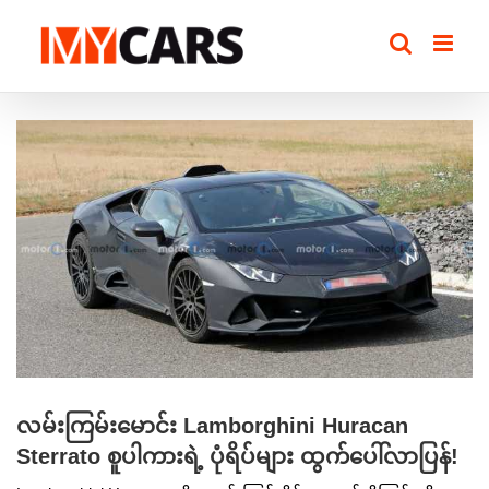
Skip
to
content
View
Larger
Image
လမ်းကြမ်းမောင်း Lamborghini Huracan
Sterrato စူပါကားရဲ့ ပုံရိပ်များ ထွက်ပေါ်လာပြန်!