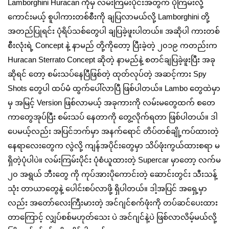
Lamborghini Huracan ကိုမှ လမ်းကြမ်းပိုင်းအတွက် ပိုကြမ်းလို့
ကောင်းမယ့် စူပါကားတစ်စီးကို ချပြလာမယ်လို့ Lamborghini တို့
အတည်ပြုရင်း ပုံရိပ်သစ်တွေပါ ချပြခဲ့ဖူးပါတယ်။ အဆိုပါ ကားတစ်
စီးလုံးရဲ့ Concept နဲ့ နာမည် တို့ကိုတော့ ပြီးခဲ့တဲ့ ၂၀၁၉ ကတည်းက
Huracan Sterrato Concept ဆိုတဲ့ နာမည်နဲ့ စတင်ချပြခဲ့ဖူးပြီး အခု
ဆိုရင် တော့ စမ်းသပ်နေပြီဖြစ်တဲ့ ထုတ်လုပ်တဲ့ အဆင့်ကား Spy
Shots တွေပါ ထပ်မံ ထွက်ပေါ်လာပြီ ဖြစ်ပါတယ်။ Lambo တွေထဲမှာ
မှ အမြင့် Version ဖြစ်လာမယ့် အခုကားကို လမ်းမတွေထက် စတေ
ကာတွေအုပ်ပြီး စမ်းသပ် နေတာကို တွေ့လိုက်ရတာ ဖြစ်ပါတယ်။ ဒါ
ပေမယ့်လည်း အပြင်ဘက်မှာ အနက်ရောင် တိပ်တစ်ချို့ကပ်ထားတဲ့
နေရာလေးတွေက လွဲလို့ ကျန်အပိုင်းတွေမှာ သိပ်ဖုံးကွယ်ထားစရာ မ
ရှိတဲ့ပုံပါပဲ။ လမ်းကြမ်းပိုင်း ပုံစံယူထားတဲ့ Supercar မှာတော့ လက်မ
၂၀ အရွယ် ဘီးတွေ ကို ကုပ်အားပိုကောင်းတဲ့ ဆောင်းတွင်း သီးသန့်
သုံး တာယာတွေနဲ့ ပေါင်းစပ်လာဖို့ ရှိပါတယ်။ ဒါ့အပြင် အရှေ့မှာ
လည်း အတော်လေးကြီးမားတဲ့ အင်ဂျင်စက်ဖုံးကို တပ်ဆင်ပေးထား
တာကြောင့် လျှပ်စစ်မဟုတ်သေး ပဲ အင်ဂျင်နဲ့ပဲ ဖြစ်လာလိမ့်မယ်လို့