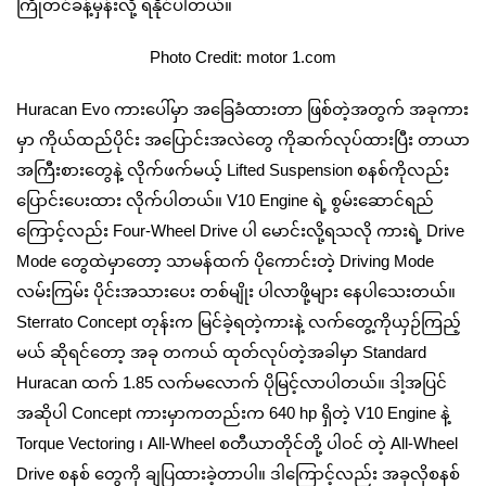
ကြိုတင်ခန့်မှန်းလို့ ရနိုင်ပါတယ်။
Photo Credit: motor 1.com
Huracan Evo ကားပေါ်မှာ အခြေခံထားတာ ဖြစ်တဲ့အတွက် အခုကား
မှာ ကိုယ်ထည်ပိုင်း အပြောင်းအလဲတွေ ကိုဆက်လုပ်ထားပြီး တာယာ
အကြီးစားတွေနဲ့ လိုက်ဖက်မယ့် Lifted Suspension စနစ်ကိုလည်း
ပြောင်းပေးထား လိုက်ပါတယ်။ V10 Engine ရဲ့ စွမ်းဆောင်ရည်
ကြောင့်လည်း Four-Wheel Drive ပါ မောင်းလို့ရသလို ကားရဲ့ Drive
Mode တွေထဲမှာတော့ သာမန်ထက် ပိုကောင်းတဲ့ Driving Mode
လမ်းကြမ်း ပိုင်းအသားပေး တစ်မျိုး ပါလာဖို့များ‌ နေပါသေးတယ်။
Sterrato Concept တုန်းက မြင်ခဲ့ရတဲ့ကားနဲ့ လက်တွေ့ကိုယှဉ်ကြည့်
မယ် ဆိုရင်တော့ အခု တကယ် ထုတ်လုပ်တဲ့အခါမှာ Standard
Huracan ထက် 1.85 လက်မလောက် ပိုမြင့်လာပါတယ်။ ဒါ့အပြင်
အဆိုပါ Concept ကားမှာကတည်းက 640 hp ရှိတဲ့ V10 Engine နဲ့
Torque Vectoring ၊ All-Wheel စတီယာတိုင်တို့ ပါဝင် တဲ့ All-Wheel
Drive စနစ် တွေကို ချပြထားခဲ့တာပါ။ ဒါကြောင့်လည်း အခုလိုစနစ်