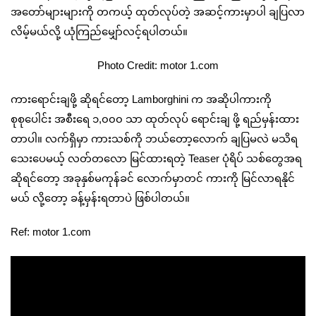
အတော်များများကို တကယ့် ထုတ်လုပ်တဲ့ အဆင့်ကားမှာပါ ချပြလာ
လိမ့်မယ်လို့ ယုံကြည်မျှော်လင့်ရပါတယ်။
Photo Credit: motor 1.com
ကားရောင်းချဖို့ ဆိုရင်တော့ Lamborghini က အဆိုပါကားကို
စုစုပေါင်း အစီးရေ ၁,၀၀၀ သာ ထုတ်လုပ် ရောင်းချ ဖို့ ရည်မှန်းထား
တာပါ။ လက်ရှိမှာ ကားသစ်ကို ဘယ်တော့လောက် ချပြမလဲ မသိရ
သေးပေမယ့် လတ်တလော မြင်ထားရတဲ့ Teaser ပုံရိပ် သစ်တွေအရ
ဆိုရင်တော့ အခုနှစ်မကုန်ခင် လောက်မှာတင် ကားကို မြင်လာရနိုင်
မယ် လို့တော့ ခန့်မှန်းရတာပဲ ဖြစ်ပါတယ်။
Ref: motor 1.com