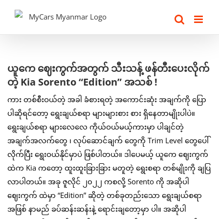
Skip
to
content
View
ယူကေ ‌ဈေးကွက်အတွက် သီးသန့် ဖန်တီးပေးလိုက်
Larger
တဲ့ Kia Sorento “Edition” အသစ် !
Image
ကား တစ်စီးဝယ်တဲ့ အခါ ခံစားရတဲ့ အကောင်းဆုံး အချက်ကို ပြော
ပါဆိုရင်တော့ ‌ရွေးချယ်စရာ များများစား စား ရှိနေတာမျိုးပါပဲ။
‌‌ရွေးချယ်စရာ များလေလေ ကိုယ်ဝယ်မယ့်ကားမှာ ပါချင်တဲ့
အချက်အလက်တွေ ၊ လုပ်ဆောင်ချက် တွေကို Trim Level တွေပေါ်
လိုက်ပြီး ရွေးဝယ်နိုင်မှာပဲ ဖြစ်ပါတယ်။ ဒါပေမယ့် ယူကေ ဈေးကွက်
ထဲက Kia ကတော့ ထူးထူးခြားခြား မတူတဲ့ ရွေးစရာ တစ်မျိုးကို ချပြ
လာပါတယ်။ အခု ဇူလိုင် ၂၀၂၂ ကစလို့ Sorento ကို အဆိုပါ
ဈေးကွက် ထဲမှာ “Edition” ဆိုတဲ့ တစ်ခုတည်းသော ရွေးချယ်စရာ
အဖြစ် နာမည် ခပ်ဆန်းဆန်းနဲ့ ရောင်းချတော့မှာ ပါ။ အဆိုပါ