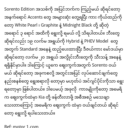
Sorento Edition အသစ်ကို အပြင်ဘက်က ကြည့်မယ် ဆိုရင်တော့
အနက်ရောင် Accents တွေ အများဆုံး တွေ့ရပြီး ကား ကိုယ်ထည်ကို
တော့ White Pearl ၊ Graphite နဲ့ Midnight Black တို့ ဆိုတဲ့
အရောင် ၃ ရောင် အထိကို ‌ရွေးလို့ ရမယ် လို့ သိရပါတယ်။ ဘီးတွေ
ဆိုရင်လည်း ၁၉ လက်မ အရွယ်ကို Hybrid နဲ့ PHEV Model တွေ
အတွက် Standard အနေနဲ့ ထည့်ပေးထားပြီး ဒီဇယ်ကား မော်ဒယ်မှာ
ဆိုရင်တော့ လက်မ ၂၀ အရွယ် အလွိုင်းဘီးတွေကို သီးသန့် အနေနဲ့
ရရှိနိုင်မှာပါ။ ဒါကြောင့် ယူကေ ဈေးကွက်အတွက် Sorento ဝယ်
မယ် ဆိုရင်တော့ အခုကစလို့ အတွင်းအပြင် လုပ်ဆောင်ချက်တွေ
နည်းစနစ်တွေ ရွေးစရာလို တော့မှာ မဟုတ်ပဲ အင်ဂျင်ပိုင်းကိုသာ ရွေး
ရတော့မှာ ဖြစ်ပါတယ်။ ဒါပေမယ့် အခုလို ကားမျိုးကိုတော့ အမေရိ
က ဈေးကွက်ထဲမှာ Kia တို့ ဖန်တီးလာဖို့ အစီအစဉ် မသေချာ
သေးတာကြောင့် အမေရိက ဈေးကွက် ထဲမှာ ဝယ်ချင်တယ် ဆိုရင်
တော့ ရွေးလို့ ရပါသေးတယ်။
Ref: motor 1.com