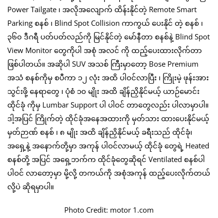
Power Tailgate ၊ အလိုအလျောက် ထိန်းနိုင်တဲ့ Remote Smart
Parking စနစ် ၊ Blind Spot Collision ကာကွယ် ပေးနိုင် တဲ့ စနစ် ၊
၃၆၀ ဒီဂရီ ပတ်ပတ်လည်ကို မြင်နိုင်တဲ့ မော်နီတာ စနစ်နဲ့ Blind Spot
View Monitor တွေကိုပါ အစုံ အလင် ကို ထည့်ပေးထားလိုက်တာ
ဖြစ်ပါတယ်။ အဆိုပါ SUV အသစ် ကြီးမှာတော့ Bose Premium
အသံ စနစ်ကိုမှ စပီကာ ၁၂ လုံး အထိ ပါဝင်လာပြီး ၊ ကြိုးမဲ့ ဖုန်းအား
သွင်းဖို့ နေရာတွေ ၊ ပုံစံ ၁၀ မျိုး အထိ ချိန်ညှိနိုင်မယ့် ယာဉ်မောင်း
ထိုင်ခုံ ကိုမှ Lumbar Support ပါ ပါဝင် တာတွေလည်း ပါလာမှာပါ။
ဒါ့အပြင် ကြိုက်တဲ့ ထိုင်ခုံအနေအထားကို မှတ်သား ထားပေးနိုင်မယ့်
မှတ်ဉာဏ် စနစ် ၊ ၈ မျိုး အထိ ချိန်ညှိနိုင်မယ့် ခရီးသည် ထိုင်ခုံ၊
အရှေ့နဲ့ အနောက်တို့မှာ အကုန် ပါဝင်လာမယ့် ထိုင်ခုံ တွေရဲ့ Heated
စနစ်တို့ အပြင် အရှေ့ဘက်က ထိုင်ခုံတွေဆိုရင် Ventilated စနစ်ပါ
ပါဝင် လာတော့မှာ မို့လို့ တကယ်ကို အစုံအကုန် ထည့်ပေးလိုက်တယ်
လို့ပဲ ဆိုရမှာပါ။
Photo Credit: motor 1.com