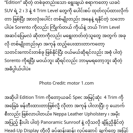
“Edition” ဆိုတဲ့ တစ်ခုတည်းသော ရွေးချယ် စရာကတော့ ယခင်
SUV ရဲ့ 2 ၊ 3 နဲ့ 4 Trim Level တွေကို ပေါင်းစပ် ထုတ်လုပ်ထားလိုက်
တာ ဖြစ်ပြီး အားလုံးပေါင်း တစ်မျိုးတည်း အနေနဲ့ ရနိုင်တဲ့ သဘော
ပါပဲ။ Sorento ကိုလည်း ကြိုက်တယ် ကိုယ်နဲ့ ဘယ် Trim Level
အဆင်ပြေမလဲ ဆိုတာကိုလည်း မရွေးတတ်တဲ့သူတွေ အတွက် အခု
လို တစ်မျိုးတည်းမှာ အကုန် ထည့်ပေးထားတာကတော့
သတင်းကောင်းတစ်ခု ဖြစ်နိုင်ပြီး ဝယ်မယ်ဆိုရင်လည်း အစုံ ပါတဲ့
Sorento ကိုရပြီး မဝယ်ဘူး ဆိုရင်လည်း ဘာမှမရတော့ဘူး ဆိုတဲ့
အဓိပ္ပါယ်ပါပဲ။
Photo Credit: motor 1.com
အဆိုပါ Edition Trim ကိုတော့ယခင် Spec အမြင့်ဆုံး 4 Trim ကို
အခြေခံ ဖန်တီးထားတာဖြစ်လို့ လိုတာ အကုန် ပါလာပြီး ၇ ယောက်
စီးလည်း ဖြစ်လာပါတယ်။ Neppa Leather Upholstery ၊ အမိုး
အပြည့် နီးပါး ပါတဲ့ Panoramic Sunroof နဲ့ လိုသလို ချိန်ညှိနိုင်တဲ့
Head-Up Display တို့လို ခပ်ဆန်းဆန်း လုပ်ဆောင် ချက်တွေ အပြင်