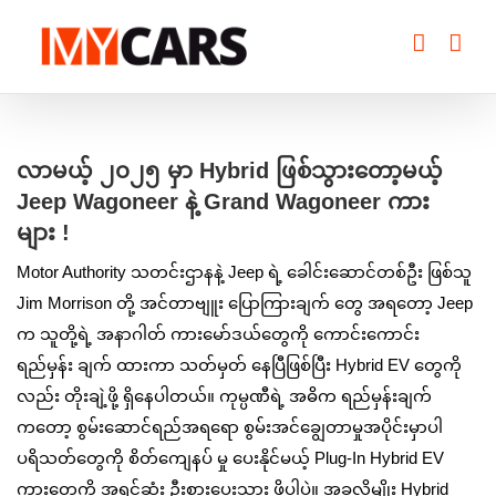
Skip
to
content
View
Larger
လာမယ့် ၂၀၂၅ မှာ Hybrid ဖြစ်သွားတော့မယ့်
Image
Jeep Wagoneer နဲ့ Grand Wagoneer ကား
များ !
Motor Authority သတင်းဌာနနဲ့ Jeep ရဲ့ ခေါင်းဆောင်တစ်ဦး ဖြစ်သူ
Jim Morrison တို့ အင်တာဗျူး ပြောကြားချက် တွေ အရတော့ Jeep
က သူတို့ရဲ့ အနာဂါတ် ကားမော်ဒယ်တွေကို ကောင်းကောင်း
ရည်မှန်း ချက် ထားကာ သတ်မှတ် နေပြီဖြစ်ပြီး Hybrid EV တွေကို
လည်း တိုးချဲ့ဖို့ ရှိနေပါတယ်။ ကုမ္ပဏီရဲ့ အဓိက ရည်မှန်းချက်
ကတော့ စွမ်းဆောင်ရည်အရရော စွမ်းအင်ချွေတာမှုအပိုင်းမှာပါ
ပရိသတ်တွေကို စိတ်ကျေနပ် မှု ပေးနိုင်မယ့် Plug-In Hybrid EV
ကားတွေကို အရင်ဆုံး ဦးစားပေးသွား ဖို့ပါပဲ။ အခုလိုမျိုး Hybrid