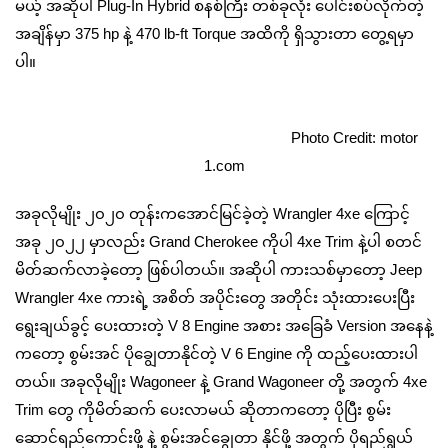
မယ့် အဆိုပါ Plug-In Hybrid စနစ်ကြီး တစ်ခုလုံး ပေါင်းစပ်လိုက်တဲ့
အချိန်မှာ 375 hp နဲ့ 470 lb-ft Torque အထိကို ရှိသွားတာ တွေ့ရမှာ
ပါ။
Photo Credit: motor
1.com
အခုလိုမျိုး ၂၀၂၀ တုန်းကအောင်မြင်ခဲ့တဲ့ Wrangler 4xe ကြောင့်
အခု ၂၀၂၂ မှာလည်း Grand Cherokee ကိုပါ 4xe Trim နဲ့ပါ စတင်
မိတ်ဆက်လာခဲ့တော့ ဖြစ်ပါတယ်။ အဆိုပါ ကားသစ်မှာတော့ Jeep
Wrangler 4xe ကားရဲ့ အစိတ် အပိုင်းတွေ အတိုင်း သုံးထားပေးပြီး
ရွေးချယ်ခွင့် ပေးထားတဲ့ V 8 Engine အစား အခြေခံ Version အနေနဲ့
ကတော့ စွမ်းအင် ပိုချွေတာနိုင်တဲ့ V 6 Engine ကို ထည့်ပေးထားပါ
တယ်။ အခုလိုမျိုး Wagoneer နဲ့ Grand Wagoneer တို့ အတွက် 4xe
Trim တွေ ကိုမိတ်ဆက် ပေးလာမယ် ဆိုတာကတော့ ပိုပြီး စွမ်း
ဆောင်ရည်ကောင်းဖို့ နဲ့ စွမ်းအင်ချွေတာ နိုင်ဖို့ အတွက် ပိုရည်ရွယ်