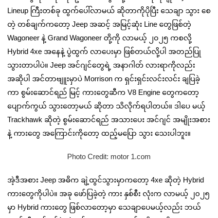
Lineup ကြီးတစ်ခု ထွက်ပေါ်လာမယ် ဆိုတာကိုပိုပြီး သေချာ သွား စေ
တဲ့ တစ်ချက်ကတော့ Jeep အဆင့် အမြင့်ဆုံး Line တွေဖြစ်တဲ့
Wagoneer နဲ့ Grand Wagoneer တို့ကို လာမယ့် ၂၀၂၅ ကစလို့
Hybrid 4xe အနေနဲ့ ပွဲထွက် လာပေးမှာ ဖြစ်တယ်လို့ပါ အတည်ပြု
သွားတာပါပဲ။ Jeep အင်ဂျင်တွေရဲ့ အနာဂါတ် လားရာကိုလည်း
အဆိုပါ အင်တာဗျူးမှာပဲ Morrison က ရှင်းရှင်းလင်းလင်း ချပြခဲ့
ကာ စွမ်းဆောင်ရည် မြင့် ကားတွေဆီက V8 Engine တွေကတော့
ပျောက်ကွယ် သွားတော့မယ် ဆိုတာ သိလိုက်ရပါတယ်။ ဒါပေ မယ့်
Trackhawk ဆိုတဲ့ စွမ်းဆောင်ရည် အသားပေး အင်ဂျင် အမျိုးအစား
နဲ့ ကားတွေ အကြောင်းကိုတော့ ထည့်မပြော သွား သေးပါဘူး။
Photo Credit: motor 1.com
အဲ့ဒီအစား Jeep အဓိက ချဲ့ထွင်သွားမှာကတော့ 4xe ဆိုတဲ့ Hybrid
ကားတွေကိုပါပဲ။ အခု ဖော်ပြခဲ့တဲ့ ကား နှစ်စီး လုံးက လာမယ့် ၂၀၂၅
မှာ Hybrid ကားတွေ ဖြစ်လာတော့မှာ သေချာပေမယ့်လည်း ဘယ်