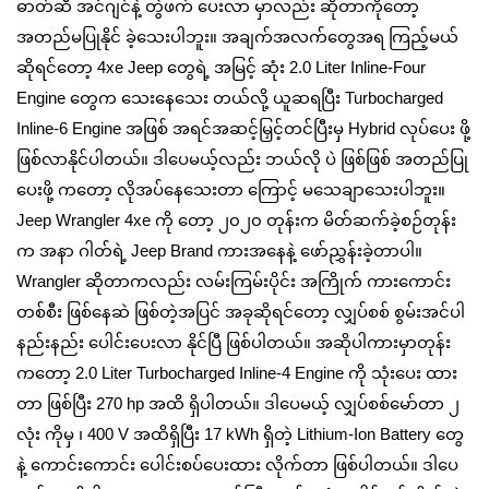
ဓာတ်ဆီ အင်ဂျင်နဲ့ တွဲ‌ဖက် ပေးလာ မှာလည်း ဆိုတာကိုတော့
အတည်မပြုနိုင် ခဲ့သေးပါဘူး။ အချက်အလက်တွေအရ ကြည့်မယ်
ဆိုရင်တော့ 4xe Jeep တွေရဲ့ အမြင့် ဆုံး 2.0 Liter Inline-Four
Engine တွေက သေးနေသေး တယ်လို့ ယူဆရပြီး Turbocharged
Inline-6 Engine အဖြစ် အရင်အဆင့်မြှင့်တင်ပြီးမှ Hybrid လုပ်ပေး ဖို့
ဖြစ်လာနိုင်ပါတယ်။ ဒါပေမယ့်လည်း ဘယ်လို ပဲ ဖြစ်ဖြစ် အတည်ပြု
ပေးဖို့ ကတော့ လိုအပ်နေသေးတာ ကြောင့် မသေချာသေးပါဘူး။
Jeep Wrangler 4xe ကို တော့ ၂၀၂၀ တုန်းက မိတ်ဆက်ခဲ့စဉ်တုန်း
က အနာ ဂါတ်ရဲ့ Jeep Brand ကားအနေနဲ့ ဖော်ညွှန်းခဲ့တာပါ။
Wrangler ဆိုတာကလည်း လမ်းကြမ်းပိုင်း အကြိုက် ကားကောင်း
တစ်စီး ဖြစ်နေဆဲ ဖြစ်တဲ့အပြင် အခုဆိုရင်တော့ လျှပ်စစ် စွမ်းအင်ပါ
နည်းနည်း ပေါင်းပေးလာ နိုင်ပြီ ဖြစ်ပါတယ်။ အဆိုပါကားမှာတုန်း
ကတော့ 2.0 Liter Turbocharged Inline-4 Engine ကို သုံးပေး ထား
တာ ဖြစ်ပြီး 270 hp အထိ ရှိပါတယ်။ ဒါပေမယ့် လျှပ်စစ်မော်တာ ၂
လုံး ကိုမှ ၊ 400 V အထိရှိပြီး 17 kWh ရှိတဲ့ Lithium-Ion Battery တွေ
နဲ့ ကောင်းကောင်း ပေါင်းစပ်ပေးထား လိုက်တာ ဖြစ်ပါတယ်။ ဒါပေ