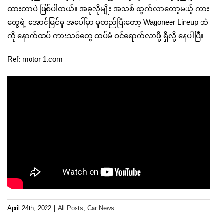
ထားတာပဲ ဖြစ်ပါတယ်။ အခုလိုမျိုး အသစ် ထွက်လာတော့မယ့် ကား
တွေရဲ့ အောင်မြင်မှု အပေါ်မှာ မူတည်ပြီးတော့ Wagoneer Lineup ထဲ
ကို နောက်ထပ် ကားသစ်တွေ ထပ်မံ ဝင်ရောက်လာဖို့ ရှိလို့ နေပါပြီ။
Ref: motor 1.com
April 24th, 2022
|
All Posts
,
Car News