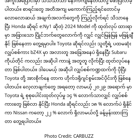
အကူးအပြောင်းမှာ သိသိသာသာ နောက်ကျနေတယ်လို့ ဖော်ပြလာခဲ့
ပါတယ်။ စာရင်းတွေ အတိအကျ မကောက်ကြည့်ရင်တောင်မှ
လောလောဆယ် အချက်အလက်တွေကို ကြည့်လိုက်ရင် သိသာနေ
ပြီး Honda ဆိုရင် e:Ny1 ဆိုတဲ့ 2024 Model ကို ထုတ်လုပ် ထားရာ
မှာ အခြားသော ပြိုင်ဘက်တွေလောက်ကို လျှင် လျှင်မြန်မြန် မဖြန့်ချီ
နိုင် ဖြစ်နေတာ တွေ့ရမှာပါ။ Toyota ဆိုရင်လည်း သူတို့ရဲ့ ပထမဆုံး
လျှပ်စစ်ကား bZ4X မှာ အလားတူ အခြေအနေပဲ ရှိနေပြီး Subaru
ကိုယ်တိုင် ကလည်း အဆိုပါ ကားနဲ့ အတူတူ လိုက်ပြီး ထုတ်လုပ်နေ
တာ ဖြစ်ပါတယ်။ ဒါပေမယ့် အဆိုပါ လျှပ်စစ်ကဏ္ဍထက်ကို ပိုပြီး
Toyota တို့ အားစိုက်နေ တာက ဟိုက်ဒရိုဂျင်စွမ်းအင်ပိုင်းကို ဖြစ်နေ
ပါတယ်။ ‌လေ့လာချက်တွေ အရတော့ လာမယ့် ၂၀၂၉ အရောက် မှာ
Toyota ရဲ့ စုစုပေါင်းထုတ်လုပ်မှု ၁၄ % လောက်သာလျှင် လျှပ်စစ်
ကားတွေ ဖြစ်လာ နိုင်ပြီး Honda ဆိုရင်လည်း ၁၈ % လောက်ပဲ ရှိနိုင်
ကာ Nissan ကတော့ ၂၂ % လောက် ရှိလာမယ်လို့ ခန့်မှန်းထားကြ
တာ တွေ့ရပါတယ်။
Photo Credit: CARBUZZ