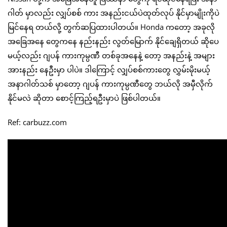
ဂါတ် မှာလည်း လျှပ်စစ် ကား အနည်းငယ်ပဲထုတ်လုပ် နိုင်မှာမျိုးကိုပဲ
မြင်နေရ တယ်လို့ တွက်ဆပြထားပါတယ်။ Honda ကတော့ အခုလို
အခြေအနေ တွေကနေ နည်းနည်း လွတ်မြောက် နိုင်ချေရှိတယ် ဆိုပေ
မယ့်လည်း ဂျပန် ကားကုမ္ပဏီ တစ်ခုအနေနဲ့ တော့ အနည်းနဲ့ အများ
အားနည်း နေဦးမှာ ပါပဲ။ ဒါကြောင့် လျှပ်စစ်ကားတွေ လွှမ်းမိုးမယ့်
အနာဂါတ်သစ် မှာတော့ ဂျပန် ကားကုမ္ပဏီတွေ ဘယ်လို အမှီလိုက်
နိုင်မလဲ ဆိုတာ စောင့်ကြည့်ရဦးမှာပဲ ဖြစ်ပါတယ်။
Ref: carbuzz.com