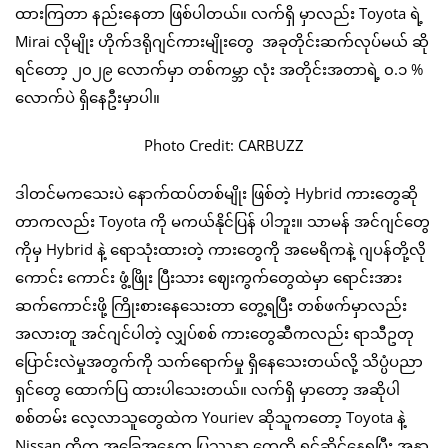
ထားကြတာ နည်းနေတာ ဖြစ်ပါတယ်။ လက်ရှိ မှာလည်း Toyota ရဲ့
Mirai လိုမျိုး ဟိုက်ဒရိုဂျင်ကားမျိုးတွေ အခုတိုင်းဆက်လုပ်မယ် ဆို
ရင်တော့ ၂၀၂၉ လောက်မှာ တစ်ကမ္ဘာ လုံး အတိုင်းအတာရဲ့ ၀.၁ %
လောက်ပဲ ရှိနေဦးမှာပါ။
Photo Credit: CARBUZZ
ဒါတင်မကသေးပဲ နောက်ထပ်တစ်မျိုး ဖြစ်တဲ့ Hybrid ကားတွေဆို
တာကလည်း Toyota ကို မကယ်နိုင်ပြန် ပါဘူး။ သာမန် အင်ဂျင်တွေ
ကိုမှ Hybrid နဲ့ ရောသုံးထားတဲ့ ကားတွေကို အမေရိကနဲ့ ဂျပန်တို့လို
ကောင်း ကောင်း ဖွံ့ဖြိုး ပြီးသား ဈေးကွက်တွေထဲမှာ ရောင်းအား
ဆက်ကောင်းဖို့ ကြိုးစားနေသေးတာ တွေ့ရပြီး တစ်ဖက်မှာလည်း
အလားတူ အင်ဂျင်ပါတဲ့ လျှပ်စစ် ကားတွေဆီကလည်း ရာသီဥတု
ပြောင်းလဲမှုအတွက်ကို သက်ရောက်မှု ရှိနေသေးတယ်လို့ သိပ္ပံပညာ
ရှင်တွေ ထောက်ပြ ထားပါသေးတယ်။ လက်ရှိ မှာတော့ အဆိုပါ
စစ်တမ်း လေ့လာသူတွေထဲက Youriev ဆိုသူကတော့ Toyota နဲ့
Nissan တို့က အခြေအနေတူ ပြဿနာ တွေကို ရင်ဆိုင်နေရပြီး အနာ