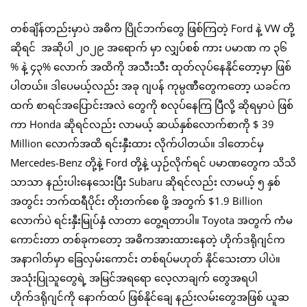
တစ်ချိန်တည်းမှာပဲ အဓိက ပြိုင်ဘက်တွေ ဖြစ်ကြတဲ့ Ford နဲ့ VW တို့
ဆိုရင် အဆိုပါ ၂၀၂၉ အရောက် မှာ လျှပ်စစ် ကား ပမာဏ က ၃၆
% နဲ့ ၄၃% လောက် အထိကို အသီးသီး ထုတ်လုပ်နေနိုင်တော့မှာ ဖြစ်
ပါတယ်။ ဒါပေမယ့်လည်း အခု ဂျပန် ကုမ္ပဏီတွေကတော့ ယခင်က
ထက် စာရင်အပြောင်းအလဲ တွေကို စလုပ်နေကြ ပြီလို့ ဆိုရမှာပဲ ဖြစ်
ကာ Honda ဆိုရင်လည်း လာမယ့် ဆယ်နှစ်လောက်စာကို $ 39
Million လောက်အထိ ရင်းနှီးထား လိုက်ပါတယ်။ ဒါတောင်မှ
Mercedes-Benz တို့နဲ့ Ford တို့နဲ့ ယှဉ်လိုက်ရင် ပမာဏတွေက သိသိ
သာသာ နည်းပါးနေသေးပြီး Subaru ဆိုရင်လည်း လာမယ့် ၅ နှစ်
အတွင်း ဘက်ထရီပိုင်း တိုးတက်စေ ဖို့ အတွက် $1.9 Billion
လောက်ပဲ ရင်းနှီးမြုပ်နှံ လာတာ တွေ့ရတာပါ။ Toyota အတွက် ကံမ
ကောင်းတာ တစ်ခုကတော့ အဓိကအားထားနေတဲ့ ဟိုက်ဒရိုဂျင်က
အနာဂါတ်မှာ ခြေလှမ်းကောင်း တစ်ရပ်မဟုတ် နိုင်သေးတာ ပါပဲ။
အသုံးပြုသူတွေရဲ့ အမြင်အရရော လေ့လာချက် တွေအရပါ
ဟိုက်ဒရိုဂျင်ကို နောက်ထပ် ဖြစ်နိုင်ချေ နည်းလမ်းတွေအဖြစ် ယူဆ