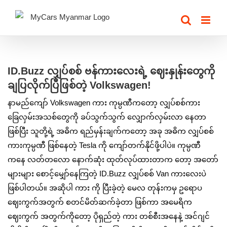
Skip
to
content
View
Larger
ID.Buzz လျှပ်စစ် ဗန်ကားလေးရဲ့ ဈေးနှုန်းတွေကို
Image
ချပြလိုက်ပြီဖြစ်တဲ့ Volkswagen!
နာမည်ကျော် Volkswagen ကား ကုမ္ပဏီကတော့ လျှပ်စစ်ကား
ခြေလှမ်းအသစ်တွေကို ခပ်သွက်သွက် လျှောက်လှမ်းလာ နေတာ
ဖြစ်ပြီး သူတို့ရဲ့ အဓိက ရည်မှန်းချက်ကတော့ အခု အဓိက လျှပ်စစ်
ကားကုမ္ပဏီ ဖြစ်နေတဲ့ Tesla ကို ကျော်တက်နိုင်ဖို့ပါပဲ။ ကုမ္ပဏီ
ကနေ လတ်တလော နောက်ဆုံး ထုတ်လုပ်ထားတာက တော့ အတော်
များများ စောင့်မျှော်နေကြတဲ့ ID.Buzz လျှပ်စစ် Van ကားလေးပဲ
ဖြစ်ပါတယ်။ အဆိုပါ ကား ကို ပြီးခဲ့တဲ့ မေလ တုန်းကမှ ဥရောပ
‌ဈေးကွက်အတွက် စတင်မိတ်ဆက်ခဲ့တာ ဖြစ်ကာ အမေရိက
ဈေးကွက် အတွက်ကိုတော့ ပိုရှည်တဲ့ ကား တစ်စီးအနေနဲ့ အင်ဂျင်