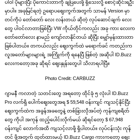
ပါဝါ ပိုများပြီး ပိုကောင်းတာကို ချပြပေးဖို့ ရှိသေးလို့ စောင့်ဆိုင်းရဦး
မှာပါ။ အခုမြင်ရတဲ့ ဥရောပဈေးကွက်အတွက် သာမန် Version မှာ
တင်ကိုပဲ တော်တော် လေး လန်းတယ် ဆိုတဲ့ လုပ်ဆောင်ချက် လေး
တွေ ပါဝင်လာတာဖြစ်ပြီး VW ကိုယ်တိုင်ကလည်း အခု ကား လေးက
တော်တော်လေး နာမည် ကျော်လာနိုင်တယ် ဆိုပြီး မျှော်မှန်းထားတာ
ဖြစ်ပါတယ်။ တကယ်လည်း ဈေးကွက်ထဲ မရောက်ခင် ကတည်းက
လူအတော်များများရဲ့ အကြိုက်ကို ရနေပြီ ဖြစ်တဲ့ အဆိုပါ ID.Buzz
လေးကတော့အခု ဆိုရင် ဈေးနှုန်းတွေပါ သိလာရပါပြီ။
Photo Credit: CARBUZZ
ဂျာမနီ ကလာတဲ့ သတင်းတွေ အရတော့ ထိုင်ခုံ ၅ လုံးပါ ID.Buzz
Pro လက်ရှိ ပေါက်‌ဈေးတွေအရ $ 59,548 ဝန်းကျင် ကျသင့်နိုင်ပြီး
ဈေးကွက်ထဲက အခွန်အခတွေ‌နဲ့ တစ်ခြားလိုအပ်တဲ့ ကုန်ကျစရိတ်
တွေ ကိုပါ အကုန် ထည့်ပေါင်းလိုက်မယ် ဆိုရင်တော့ $ 67,948
ဝန်းကျင် လောက်အထိ ကျသင့်လာဖို့ ရှိပါတယ်။ လုပ်ငန်းသုံး ကုန်
တင် ဖို့အတွက် ထုတ်ထားမယ့် ID.Buzz Cargo ကားကတော့ ဈေး