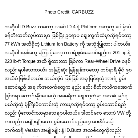
Photo Credit: CARBUZZ
အဆိုပါ ID.Buzz ကတော့ ယခင် ID.4 နဲ့ Platform အတူတူ ပေါ်မှာပဲ
ဖန်တီးထုတ်လုပ်ထားမှာ ဖြစ်ပြီး ဥရောပ ဈေးကွက်ထဲမှာဆိုရင်တော့
77 kWh အထိရှိတဲ့ Lithium Ion Battery ကို အသုံးပြုထား ပါတယ်။
အဆိုပါ စနစ်တွေ ကြောင့်တော့ ကားရဲ့စွမ်းဆောင်ရည်က 201 hp နဲ့
229 lb-ft Torque အထိ ရှိထားတာ ဖြစ်ကာ Rear-Wheel Drive စနစ်
လည်း ရပါ‌သေးတယ်။ အမြင့်ဆုံး မြန်နှုန်းကတော့ တစ်နာရီ မိုင် ၉၀
အထိပဲ ဖြစ်ပါတယ်။ ဘယ်လိုပဲ ဖြစ်ဖြစ် အခု မြင်ရတဲ့ကားရဲ့ စွမ်း
ဆောင်ရည် အချက်အလက်တွေက နည်း နည်း စိတ်ကသိကအောက်
ဖြစ်စရာ ကောင်းနိုင်ပေမယ့် အမေရိက ဈေးကွက်မှာ အသစ် မြင်ရ
မယ်ဆိုတဲ့ ပိုကြီးပိုကောင်းတဲ့ ကားမှာဆိုရင်တော့ စွမ်းဆောင်ရည်
လည်း ပိုကောင်းလာမှာသေချာပါတယ်။ ဒါတင်မက သေးပဲ VW တို့
ကလည်း အမျိုးမျိုးသော စွမ်းဆောင်ရည်တွေ ပေးနိုင်မယ့်
ဘက်ထရီ Version အမျိုးမျိုး နဲ့ ID.Buzz အသစ်တွေကိုလည်း