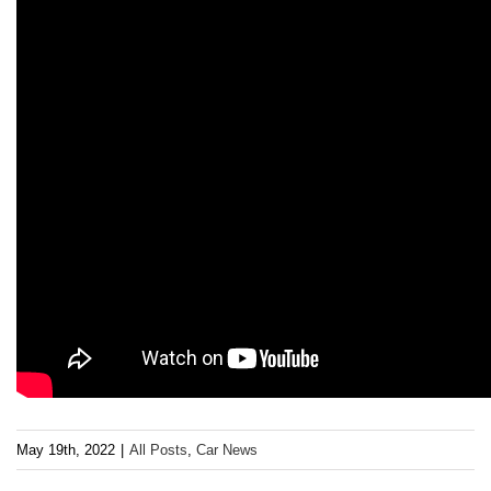
May 19th, 2022
|
All Posts
,
Car News