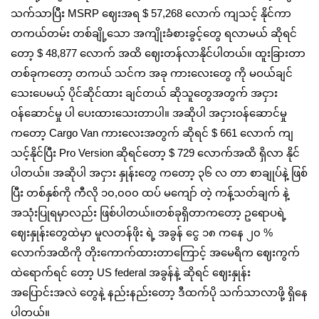
သက်သာပြီး MSRP ဈေးအရ $ 57,268 လောက် ကျသင့် နိုင်ကာ
တကယ်တမ်း တစ်ချို့သော အကျိုးခံစားခွင့်တွေ ရလာမယ် ဆိုရင်
တော့ $ 48,877 လောက် အထိ ‌ဈေးတန်လာနိုင်ပါတယ်။ ထူးခြားတာ
တစ်ခုကတော့ တကယ် သင်က အခု ကားလေးတွေ ကို မဝယ်ချင်
သေးပေမယ့် ပိုင်‌ဆိုင်ထား ချင်တယ် ဆိုသူတွေအတွက် အငှား
ဝန်ဆောင်မှု ပါ ပေးထားသေးတာပါ။ အဆိုပါ အငှားဝန်ဆောင်မှု
ကတော့ Cargo Van ကားလေးအတွက် ဆိုရင် $ 661 လောက် ကျ
သင့်နိုင်ပြီး Pro Version ဆိုရင်တော့ $ 729 လောက်အထိ ရှိလာ နိုင်
ပါတယ်။ အဆိုပါ အငှား နှုန်းတွေ ကတော့ ၃၆ လ တာ စာချုပ်နဲ့ ဖြစ်
ပြီး တစ်နှစ်ကို ကီလို ၁၀,၀၀၀ ထပ် မကျော် တဲ့ ကန့်သတ်ချက် နဲ့
အသုံးပြုရမှာလည်း ဖြစ်ပါတယ်။တစ်ခုရှိတာကတော့ ဥရောပရဲ့
ဈေးနှုန်းတွေထဲမှာ မူလတန်ဖိုး ရဲ့ အခွန် ငွေ ၁၈ ကနေ ၂၀ %
လောက်အထိကို တိုးကောက်ထားတာကြောင့် အမေရိက ဈေးကွက်
ထဲရောက်ရင် တော့ US federal အခွန်နဲ့ ဆိုရင် ဈေးနှုန်း
အပြောင်းအလဲ တွေနဲ့ နည်းနည်းတော့ ဒီထက်ပို သက်သာလာဖို့ ရှိနေ
ပါတယ်။