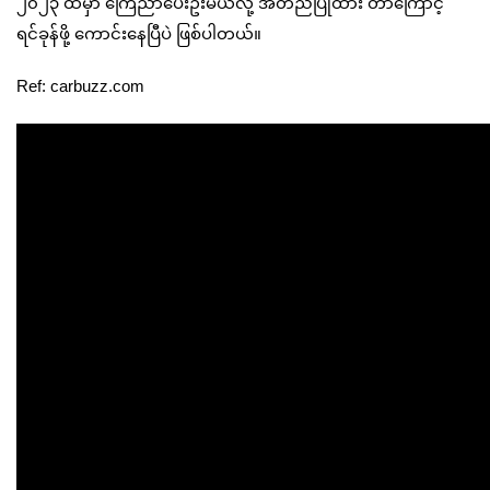
၂၀၂၃ ထဲမှာ ကြေညာပေးဦးမယ်လို့ အတည်ပြုထား တာကြောင့်
ရင်ခုန်ဖို့ ကောင်းနေပြီပဲ ဖြစ်ပါတယ်။
Ref: carbuzz.com