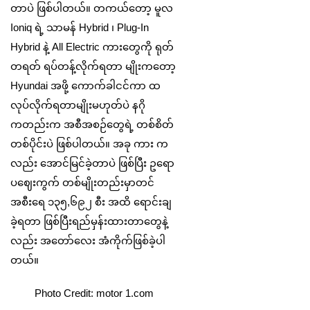
တာပဲ ဖြစ်ပါတယ်။ တကယ်တော့ မူလ
Ioniq ရဲ့ သာမန် Hybrid ၊ Plug-In
Hybrid နဲ့ All Electric ကားတွေကို ရုတ်
တရတ် ရပ်တန့်လိုက်ရတာ မျိုးကတော့
Hyundai အဖို့ ကောက်ခါငင်ကာ ထ
လုပ်လိုက်ရတာမျိုးမဟုတ်ပဲ နဂို
ကတည်းက အစီအစဉ်တွေရဲ့ တစ်စိတ်
တစ်ပိုင်းပဲ ဖြစ်ပါတယ်။ အခု ကား က
လည်း အောင်မြင်ခဲ့တာပဲ ဖြစ်ပြီး ဥရော
ပဈေးကွက် တစ်မျိုးတည်းမှာတင်
အစီးရေ ၁၃၅,၆၉၂ စီး အထိ ရောင်းချ
ခဲ့ရတာ ဖြစ်ပြီးရည်မှန်းထားတာတွေနဲ့
လည်း အတော်လေး အံကိုက်ဖြစ်ခဲ့ပါ
တယ်။
Photo Credit: motor 1.com