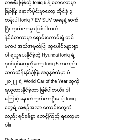
တစ်စီး ဖြစ်တဲ့ Ioniq 6 နဲ့ စတင်လာမှာ
ဖြစ်ပြီး နောက်ပိုင်းမှာတော့ ထိုင်ခုံ ၃
တန်းပါ Ioniq 7 EV SUV အနေနဲ့ ဆက်
ပြီး ထွက်လာမှာ ဖြစ်ပါတယ်။
နိုင်ငံတကာမှာ ရောင်းကောင်းရုံ တင်
မကပဲ အသိအမှတ်ပြု ဆုပေါင်းများစွာ
ပါ ရယူပေးနိုင်ခဲ့တဲ့ Hyundai Ioniq ရဲ့
ဂုဏ်ပုဒ်တွေကိုတော့ Ioniq 5 ကလည်း
ဆက်ထိန်းနိုင်ခဲ့ပြီး အခုနှစ်ထဲမှာ ပဲ
၂၀၂၂ ရဲ့ World Car of the Year ဆုကို
ရယူထားနိုင်ခဲ့တာ ဖြစ်ပါတယ်။ ဒါ
ကြောင့် နောက်ထွက်လာဦးမယ့် Ioniq
တွေရဲ့ အစဉ်အလာ ကောင်းတွေကို
လည်း ရင်ခုန်စွာ စောင့်ကြည့် ရတော့မှာ
ပါ။
Ref: motor 1.com