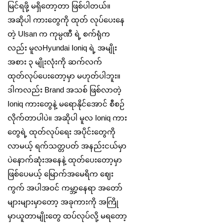
မြင်ရဖို့ မရှိတော့တာ ဖြစ်ပါတယ်။
အဆိုပါ ကားတွေကို ထုတ် လုပ်ပေးနေ
တဲ့ Ulsan က ကုမ္ပဏီ ရဲ့ စက်ရုံက
လည်း မူလHyundai Ioniq ရဲ့ အမျိုး
အစား ၃ မျိုးလုံးကို ဆက်လက်
ထုတ်လုပ်ပေးတော့မှာ မဟုတ်ပါဘူး။
ဒါကလည်း Brand အသစ် ဖြစ်လာတဲ့
Ioniq ကားတွေနဲ့ မရောနိုင်အောင် စီစဉ်
လိုက်တာပါပဲ။ အဆိုပါ မူလ Ioniq ကား
တွေရဲ့ ထုတ်လုပ်ရေး အပိုင်းတွေကို
လာမယ့် ရက်သတ္တပတ် အနည်းငယ်မှာ
ပဲနောက်ဆုံးအနေနဲ့ ထုတ်ပေးတော့မှာ
ဖြစ်ပေမယ့် မြောက်အမေရိက ဈေး
ကွက် အပါအဝင် ကမ္ဘာ့နေရာ အတော်
များများမှာတော့ အခုကားကို အကြို
မှာယူတာမျိုးတွေ ထပ်လုပ်လို့ မရတော့