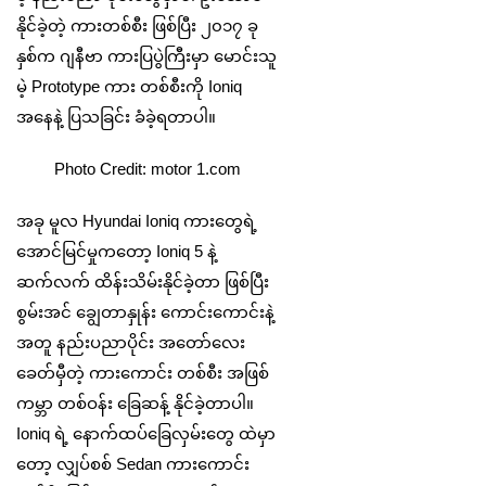
နိုင်ခဲ့တဲ့ ကားတစ်စီး ဖြစ်ပြီး ၂၀၁၇ ခု
နှစ်က ဂျနီဗာ ကားပြပွဲကြီးမှာ မောင်းသူ
မဲ့ Prototype ကား တစ်စီးကို Ioniq
အနေနဲ့ ပြသခြင်း ခံခဲ့ရတာပါ။
Photo Credit: motor 1.com
အခု မူလ Hyundai Ioniq ကားတွေရဲ့
အောင်မြင်မှုကတော့ Ioniq 5 နဲ့
ဆက်လက် ထိန်းသိမ်းနိုင်ခဲ့တာ ဖြစ်ပြီး
စွမ်းအင် ချွေတာနှုန်း ကောင်းကောင်းနဲ့
အတူ နည်းပညာပိုင်း အတော်လေး
ခေတ်မှီတဲ့ ကားကောင်း တစ်စီး အဖြစ်
ကမ္ဘာ တစ်ဝန်း ခြေဆန့် နိုင်ခဲ့တာပါ။
Ioniq ရဲ့ နောက်ထပ်ခြေလှမ်းတွေ ထဲမှာ
တော့ လျှပ်စစ် Sedan ကားကောင်း