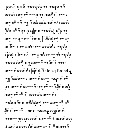
၂၀၁၆ ခုနှစ် ကတည်းက တရားဝင်
စတင် ပွဲထွက်လာခဲ့တဲ့ အဆိုပါ ကား
တွေဆိုရင် လျှပ်စစ် စွမ်းအင်သုံး စက်
ပိုင်း ဆိုင်ရာ ၃ မျိုး လောက်နဲ့ မျိုးကွဲ
တွေ အများအပြား ချပြနိုင်ခဲ့တဲ့ ကမ္ဘာ
ပေါ်က ပထမဆုံး ကားတစ်စီး လည်း
ဖြစ်ခဲ့ ပါတယ်။ ကုမ္ပဏီ အတွက်လည်း
တကယ်ကို ရှေ့ဆောင်လမ်းပြ ကား
ကောင်းတစ်စီး ဖြစ်ခဲ့ပြီး Ioniq Brand နဲ့
လျှပ်စစ်ကား ကောင်းတွေ အနာဂါတ်
မှာ ကောင်းကောင်း ထုတ်လုပ်နိုင်စေဖို့
အတွက်ကိုပါ ကောင်းကောင်း
လမ်းခင်း ပေးနိုင်ခဲ့တဲ့ ကားတွေလို့ ဆို
နိုင်ပါတယ်။ Ioniq အနေနဲ့ လျှပ်စစ်
ကားကဏ္ဍ မှာ တင် မဟုတ်ပဲ မောင်းသူ
မဲ့ နည်းပညာ ပိုင်းတွေမှာပါ ဦးဆောင်