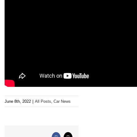
June 8th, 2022
|
All Posts
,
Car News