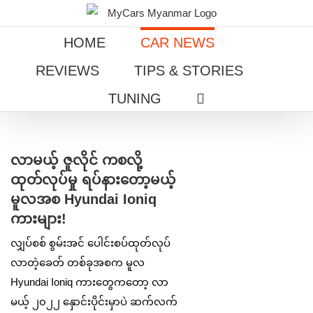
Skip
to
HOME
CAR NEWS
content
REVIEWS
TIPS & STORIES
TUNING
View
Larger
လာမယ့် ဇူလိုင် ကစလို့
Image
ထုတ်လုပ်မှု ရပ်နားတော့မယ့်
မူလအစ Hyundai Ioniq
ကားများ!
လျှပ်စစ် စွမ်းအင် ပေါင်းစပ်ထုတ်လုပ်
လာတဲ့ခေတ် တစ်ခုအစက မူလ
Hyundai Ioniq ကားတွေကတော့ လာ
မယ့် ၂၀၂၂ နှောင်းပိုင်းမှာပဲ ဆက်လက်