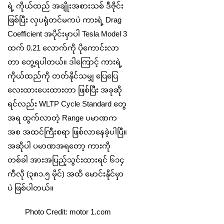
ရဲ့ ကိုယ်ထည် အချိုးအစားသစ် ဒီဇိုင်း
ဖြစ်ပြီး လှပရုံတင်မကပဲ ကားရဲ့ Drag
Coefficient အပိုင်းမှာပါ Tesla Model 3
ထက် 0.21 လောက်ကို ပိုကောင်းလာ
တာ တွေ့ရပါတယ်။ ဒါကြောင့် ကားရဲ့
ကိုယ်ထည်ကို တတ်နိုင်သမျှ ပြေပြေ
လေးထားပေးထားတာ ဖြစ်ပြီး အခုဆို
ရင်လည်း WLTP Cycle Standard တွေ
အရ ထွက်လာတဲ့ Range ပမာဏက
အစ အထင်ကြီးစရာ ဖြစ်လာနေခဲ့ပါပြီ။
အဆိုပါ ပမာဏအရတော့ ကားကို
တစ်ခါ အားအပြည့်သွင်းထားရင် ၆၁၄
ကီလို (၃၈၁.၅ မိုင်) အထိ မောင်းနိုင်မှာ
ပဲ ဖြစ်ပါတယ်။
Photo Credit: motor 1.com