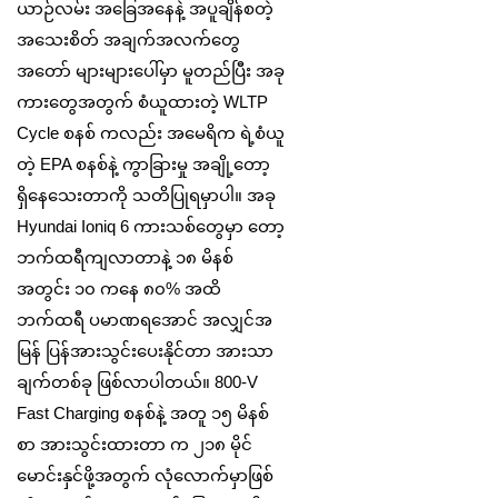
ယာဉ်လမ်း အခြေအနေနဲ့ အပူချိန်စတဲ့
အသေးစိတ် အချက်အလက်တွေ
အတော် များများပေါ်မှာ မူတည်ပြီး အခု
ကားတွေအတွက် စံယူထားတဲ့ WLTP
Cycle စနစ် ကလည်း အမေရိက ရဲ့စံယူ
တဲ့ EPA စနစ်နဲ့ ကွာခြားမှု အချို့တော့
ရှိနေသေးတာကို သတိပြုရမှာပါ။ အခု
Hyundai Ioniq 6 ကားသစ်တွေမှာ တော့
ဘက်ထရီကျလာတာနဲ့ ၁၈ မိနစ်
အတွင်း ၁၀ ကနေ ၈၀% အထိ
ဘက်ထရီ ပမာဏရအောင် အလျှင်အ
မြန် ပြန်အားသွင်းပေးနိုင်တာ အားသာ
ချက်တစ်ခု ဖြစ်လာပါတယ်။ 800-V
Fast Charging စနစ်နဲ့ အတူ ၁၅ မိနစ်
စာ အားသွင်းထားတာ က ၂၁၈ မိုင်
မောင်းနှင်ဖို့အတွက် လုံလောက်မှာဖြစ်