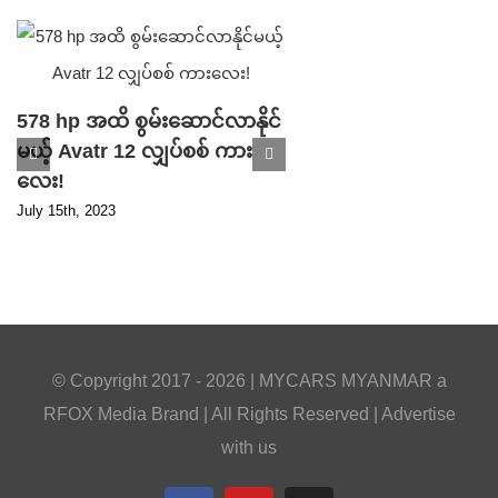
578 hp အထိ စွမ်းဆောင်လာနိုင်
မယ့် Avatr 12 လျှပ်စစ် ကား
Parking ဘရိတ် ပ
လေး!
ကြောင့် ပြန်လည် သ
July 15th, 2023
ပြီ ဖြစ်တဲ့ Tesla S
ကားသစ်!
April 17th, 2023
© Copyright 2017 -
2026 |
MYCARS MYANMAR
a
RFOX Media
Brand | All Rights Reserved |
Advertise
with us