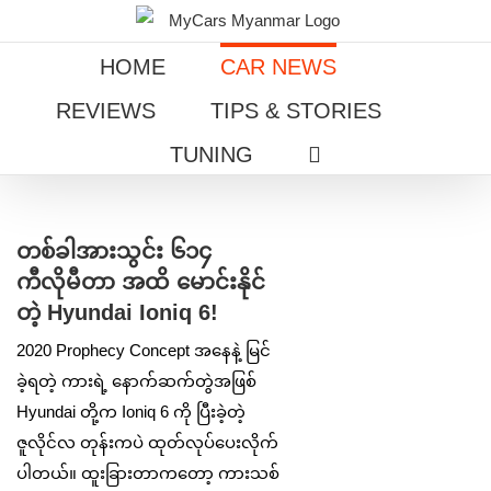
Skip
to
HOME
CAR NEWS
content
REVIEWS
TIPS & STORIES
TUNING
View
Larger
တစ်ခါအားသွင်း ၆၁၄
Image
ကီလိုမီတာ အထိ မောင်းနိုင်
တဲ့ Hyundai Ioniq 6!
2020 Prophecy Concept အနေနဲ့ မြင်
ခဲ့ရတဲ့ ကားရဲ့ နောက်ဆက်တွဲအဖြစ်
Hyundai တို့က Ioniq 6 ကို ပြီးခဲ့တဲ့
ဇူလိုင်လ တုန်းကပဲ ထုတ်လုပ်ပေးလိုက်
ပါတယ်။ ထူးခြားတာကတော့ ကားသစ်