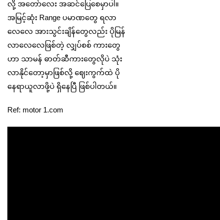
လို့ အတော်လေး အဆင်ပြေစေမှာပါ။
အမြင့်ဆုံး Range ပမာဏတွေ ရလာ
လေလေ အားသွင်းချိန်တွေလည်း ပိုမြန်
လာလေလေဖြစ်တဲ့ လျှပ်စစ် ကားတွေ
ဟာ သာမန် ဓာတ်ဆီကားတွေလိုပဲ သုံး
လာနိုင်တော့မှာဖြစ်လို့ ဈေးကွက်ထဲ ပို
နေရာယူလာဖို့ပဲ ရှိနေပြီ ဖြစ်ပါတယ်။
Ref: motor 1.com