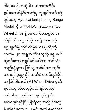
ဒါပေမယ့် အဆိုပါ ပမာဏအတိုင်း
စွမ်းဆောင်နိုင်တာကိုမှ လိုချင်တယ် ဆို
ရင်တော့ Hyundai Ioniq 6 Long Range
Model ကို မှ 77.4 kWh Battery ၊ Two-
Wheel Drive နဲ့ ၁၈ လက်မအရွယ် အ
လွိုင်းဘီးတွေ ပါတဲ့ အမျိုးအစားကို
ရွေးချယ်ဖို့ လိုပါလိမ့်မယ်။ ပိုကြီးတဲ့
လက်မ ၂၀ အရွယ် ဘီးတွေကို ရွေးမယ်
ဆိုရင်တော့ လျှပ်စစ်မော်တာ တစ်လုံး
တည်းနဲ့ရတာ ဖြစ်လို့ တစ်ခါအားသွင်း
ထားရင် ၃၃၉ မိုင် အထိပဲ မောင်းနှင်နိုင်
မှာ ဖြစ်ပါတယ်။ All-Wheel Drive နဲ့ ဆို
ရင်တော့ ဘီးတွေပိုသေးရင်လည်း
တစ်ခါအားသွင်းထားရင် ၃၆၂ မိုင်
မောင်းနှင်နိုင်ပြီး ပိုကြီးတဲ့ အလွိုင်းတွေ
နဲ့ ဆိုရင်တော့ ၃၂၂ မိုင် အထိ မောင်းနိုင်