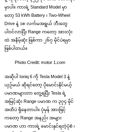
မှာပါ။ ကားရဲ့ Standard Model မှာ
တော့ 53 kWh Battery ၊ Two-Wheel
Drive နဲ့ ၁၈ လက်မအရွယ် ဘီးတွေ
ပါဝင်လာပြီး Range ကတော့ အားလုံး
ထဲ အနိမ့်ဆုံး ဖြစ်ကာ ၂၆၇ မိုင်ပဲရမှာ
ဖြစ်ပါတယ်။
Photo Credit: motor 1.com
အဆိုပါ Ioniq 6 ကို Tesla Model 3 နဲ့
ယှဉ်မယ် ဆိုရင်တော့ ပိုမောင်းနိုင်မယ့်
ပမာဏများတာ တွေ့ရပြီး Tesla ရဲ့
အမြင့်ဆုံး Range ပမာဏ က ၃၇၄ မိုင်
အထိပဲ ရှိနေတာပါ။ ပုံမှန် အားဖြင့်
ကတော့ Range အနည်း အများ
ပမာဏ ဟာ ကားရဲ့ မောင်းနှင်ရတဲ့ပုံစံ ၊