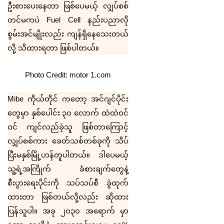
ဦးစားပေးနေတာ ဖြစ်ပေမယ့် လျှပ်စစ်
တင်မကပဲ
Fuel Cell
နည်းပညာလို
စွမ်းအင်မျိုးလည်း ကျန်ရှိနေသေးတယ်
လို့ သိထားရတာ ဖြစ်ပါတယ်။
Photo Credit: motor 1.com
Mibe
ကိုယ်တိုင် ကတော့ အင်ဂျင်ပိုင်း
တွေမှာ နှစ်ပေါင်း ၃၀ လောက် ထဲထဲဝင်
ဝင် ကျင်လည်ခဲ့သူ ဖြစ်တာကြောင့်
လျှပ်စစ်ကား ခေတ်သစ်တစ်ခုကို သိပ်
ပြီးမနှစ်မြို့ဟန်တူပါတယ်။ ဒါပေမယ့်
သူ့ရဲ့အကြိုက် ခံစားချက်တွေနဲ့
စီးပွားရေးပိုင်းကို သပ်သပ်စီ ခွဲထုက်
ထားတာ ဖြစ်တယ်လို့လည်း ဆိုထား
ပြန်သူပါ။ အခု ၂၀၃၀ အရောက် မှာ