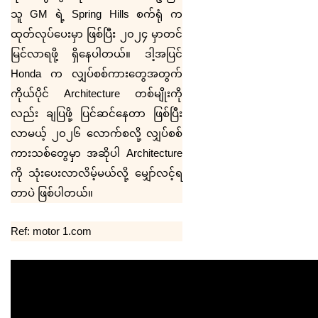
သူ
GM
ရဲ့
Spring Hills
စက်ရုံ က
ထုတ်လုပ်ပေးမှာ ဖြစ်ပြီး ၂၀၂၄ မှာတင်
မြင်လာရဖို့ ရှိနေပါတယ်။ ဒါ့အပြင်
Honda
က လျှပ်စစ်ကားတွေအတွက်
ကိုယ်ပိုင်
Architecture
တစ်မျိုးကို
လည်း ချပြဖို့ ပြင်ဆင်နေတာ ဖြစ်ပြီး
လာမယ့် ၂၀၂၆ လောက်စလို့ လျှပ်စစ်
ကားသစ်တွေမှာ အဆိုပါ
Architecture
ကို သုံးပေးလာလိမ့်မယ်လို့ မျှော်လင့်ရ
တာပဲ ဖြစ်ပါတယ်။
Ref: motor 1.com