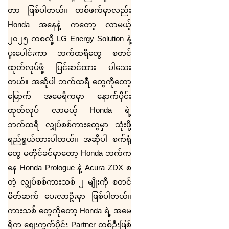
တာ ဖြစ်ပါတယ်။ တစ်ဖက်မှာလည်း
Honda
အနေနဲ့ ကတော့ လာမယ့်
၂၀၂၅ ကစလို့
LG Energy Solution
နဲ့
ပူးပေါင်းကာ ဘက်ထရီတွေ စတင်
ထုတ်လုပ်ဖို့ ပြင်ဆင်ထား ပါသေး
တယ်။ အဆိုပါ ဘက်ထရီ တွေကိုတော့
မြောက် အမေရိကမှာ နောက်ပိုင်း
ထုတ်လုပ် လာမယ့်
Honda
ရဲ့
ဘက်ထရီ လျှပ်စစ်ကားတွေမှာ သုံးဖို့
ရည်ရွယ်ထားပါတယ်။ အဆိုပါ စက်ရုံ
တွေ မတိုင်ခင်မှာတော့
Honda
ဘက်က
နေ
Honda Prologue
နဲ့
Acura ZDX
စ
တဲ့ လျှပ်စစ်ကားသစ် ၂ မျိုးကို စတင်
မိတ်ဆက် ပေးလာဦးမှာ ဖြစ်ပါတယ်။
ကားသစ် တွေကိုတော့
Honda
ရဲ့ အမေ
ရိက ဈေးကွက်ပိုင်း
Partner
တစ်ဦးဖြစ်