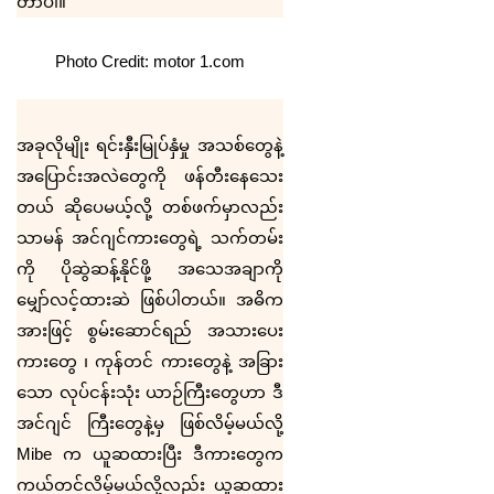
တာပါ။
Photo Credit: motor 1.com
အခုလိုမျိုး ရင်းနှီးမြုပ်နှံမှု အသစ်တွေနဲ့
အပြောင်းအလဲတွေကို ဖန်တီးနေသေး
တယ် ဆိုပေမယ့်လို့ တစ်ဖက်မှာလည်း
သာမန် အင်ဂျင်ကားတွေရဲ့ သက်တမ်း
ကို ပိုဆွဲဆန့်နိုင်ဖို့ အသေအချာကို
မျှော်လင့်ထားဆဲ ဖြစ်ပါတယ်။ အဓိက
အားဖြင့် စွမ်းဆောင်ရည် အသားပေး
ကားတွေ ၊ ကုန်တင် ကားတွေနဲ့ အခြား
သော လုပ်ငန်းသုံး ယာဉ်ကြီးတွေဟာ ဒီ
အင်ဂျင် ကြီးတွေနဲ့မှ ဖြစ်လိမ့်မယ်လို့
Mibe
က ယူဆထားပြီး ဒီကားတွေက
ကယ်တင်လိမ့်မယ်လို့လည်း ယူဆထား