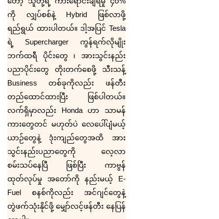
တော့ သူတို့ရဲ့ ကားရောင်းချရမှု ၄၀%
ကို လျှပ်စစ်နဲ့
Hybrid
ဖြစ်လာဖို့
ရည်ရွယ် ထားပါတယ်။ ဒါ့အပြင်
Tesla
ရဲ့
Supercharger
ကွန်ရက်လိုမျိုး
ဘက်ထရီ ပိုင်းတွေ ၊ အားသွင်းနည်း
ပညာပိုင်းတွေ တိုးတက်စေဖို့ သီးသန့်
Business
တစ်ခုကိုလည်း ဖန်တီး
တည်ထောင်ထားပြီး ဖြစ်ပါတယ်။
လက်ရှိမှာလည်း
Honda
ဟာ သာမန်
ကားတွေတင် မဟုတ်ပဲ လေပေါ်ပျံမယ့်
ယာဉ်တွေနဲ့ ဒုံးကျည်တွေအထိ အား
သွင်းနည်းပညာတွေကို လေ့လာ
စမ်းသပ်နေပြီ ဖြစ်ပြီး ကာဗွန်
ထုတ်လုပ်မှု အတော်ကို နည်းမယ့်
E-
Fuel
စနစ်ကိုလည်း အင်ဂျင်တွေနဲ့
တွဲဖက်သုံးနိုင်ဖို့ မျှော်လင့်ဖန်တီး နေပြန်