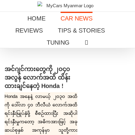
Skip
to
HOME
CAR NEWS
content
REVIEWS
TIPS & STORIES
TUNING
View
Larger
အင်ဂျင်ကားတွေကို ၂၀၄၀
Image
အလွန် လောက်အထိ ထိန်း
ထားချင်နေတဲ့ Honda !
Honda
အနေနဲ့ လာမယ့် ၂၀၃၀ အထိ
ကို ဒေါ်လာ ၄၀ ဘီလီယံ လောက်အထိ
ရင်းနှီးမြုပ်နှံဖို့ စီစဉ်ထားပြီး အဆိုပါ
ရင်းနှီးမှုကတော့ အဓိကအားဖြင့် အခု
ဆယ်စုနှစ် အကုန်မှာ သူတို့ကား