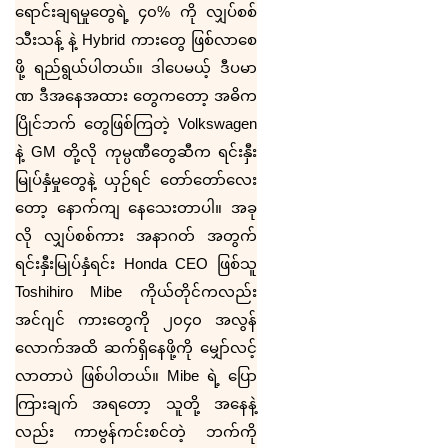
ရောင်းချရမှုတွေရဲ့ ၄၀% ကို လျှပ်စစ်
သီးသန့် နဲ့
Hybrid
ကားတွေ ဖြစ်လာစေ
ဖို့ ရည်ရွယ်ပါတယ်။ ဒါပေမယ့် ဒီပမာ
ဏ ဒီအနေအထား တွေကတော့ အဓိက
ပြိုင်ဘက် တွေဖြစ်ကြတဲ့
Volkswagen
နဲ့
GM
တို့လို ကုမ္ပဏီတွေဆီက ရင်းနှီး
မြုပ်နှံမှုတွေနဲ့ ယှဉ်ရင် တော်တော်လေး
တော့ နောက်ကျ နေသေးတာပါ။ အခု
လို လျှပ်စစ်ကား အနာဂတ် အတွက်
ရင်းနှီးမြုပ်နှံရင်း
Honda CEO
ဖြစ်သူ
Toshihiro Mibe
ကိုယ်တိုင်ကလည်း
အင်ဂျင် ကားတွေကို ၂၀၄၀ အလွန်
လောက်အထိ ဆက်ရှိနေဖို့ကို မျှော်လင့်
လာတာပဲ ဖြစ်ပါတယ်။
Mibe
ရဲ့ ပြော
ကြားချက် အရတော့ သူတို့ အနေနဲ့
လည်း ကာဗွန်ကင်းစင်တဲ့ ဘက်ကို