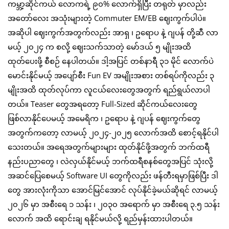
ကမ္ဘာ့ဆိုင်ကယ် လောကရဲ့ ၉၀% လောက်ရှိပြီး တရုတ် မှာလည်း
အတော်လေး အသုံးများတဲ့ Commuter EM/EB ဈေးကွက်ပါပဲ။
အဆိုပါ ဈေးကွက်အတွက်လည်း အာရှ ၊ ဥရောပ နဲ့ ဂျပန် တို့ဆီ လာ
မယ့် ၂၀၂၄ က စလို့ ဈေးသက်သာတဲ့ မော်ဒယ် ၅ မျိုးအထိ
ထုတ်ပေးဖို့ စီစဉ် နေပါတယ်။ ဒါ့အပြင် တစ်နာရီ ၃၁ မိုင် လောက်ပဲ
မောင်းနိုင်မယ့် အပျော်စီး Fun EV အမျိုးအစား တစ်ရပ်ကိုလည်း ၃
မျိုးအထိ ထုတ်လုပ်ကာ လူငယ်လေးတွေအတွက် ရည်ရွယ်လာပါ
တယ်။ Teaser တွေအရတော့ Full-Sized ဆိုင်ကယ်လေးတွေ
ဖြစ်လာနိုင်ပေမယ့် အမေရိက ၊ ဥရောပ နဲ့ ဂျပန် ဈေးကွက်တွေ
အတွက်ကတော့ လာမယ့် ၂၀၂၄-၂၀၂၅ လောက်အထိ စောင့်ရနိုင်ပါ
သေးတယ်။ အရေအတွက်များများ ထုတ်နိုင်ဖို့အတွက် ဘက်ထရီ
နည်းပညာတွေ ၊ လဲလှယ်နိုင်မယ့် ဘက်ထရီစနစ်တွေအပြင် သုံးလို့
အဆင်ပြေစေမယ့် Software UI တွေကိုလည်း ဖန်တီးရမှာဖြစ်ပြီး ဒါ
တွေ အားလုံးကိုသာ အောင်မြင်အောင် လုပ်နိုင်ခဲ့မယ်ဆိုရင် လာမယ့်
၂၀၂၆ မှာ အစီးရေ ၁ သန်း ၊ ၂၀၃၀ အရောက် မှာ အစီးရေ ၃.၅ သန်း
လောက် အထိ ရောင်းချ ရနိုင်မယ်လို့ ရည်မှန်းထားပါတယ်။