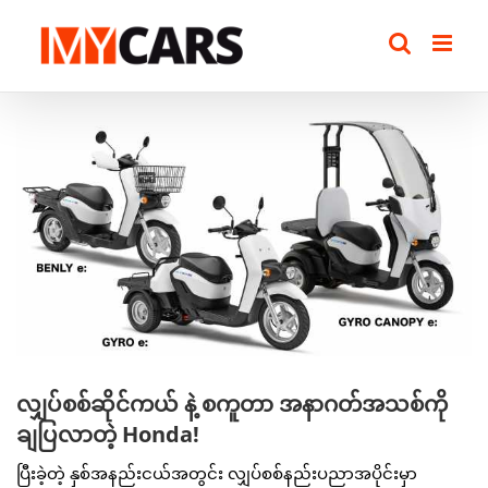
Skip
to
content
View
Larger
Image
လျှပ်စစ်ဆိုင်ကယ် နဲ့ စကူတာ အနာဂတ်အသစ်ကို
ချပြလာတဲ့ Honda!
ပြီးခဲ့တဲ့ နှစ်အနည်းငယ်အတွင်း လျှပ်စစ်နည်းပညာအပိုင်းမှာ