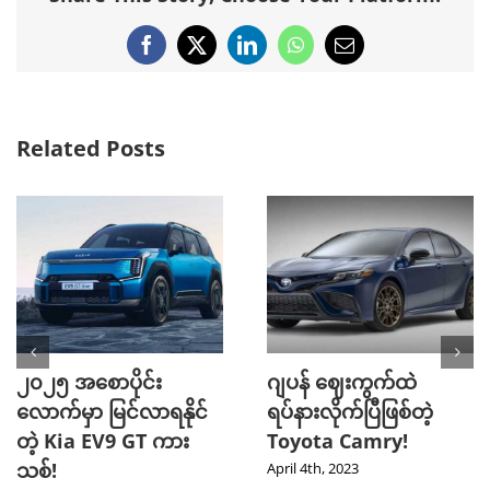
Facebook
X
LinkedIn
WhatsApp
Email
Related Posts
၂၀၂၅ အစောပိုင်း
ဂျပန် ဈေးကွက်ထဲ
လောက်မှာ မြင်လာရနိုင်
ရပ်နားလိုက်ပြီဖြစ်တဲ့
တဲ့ Kia EV9 GT ကား
Toyota Camry!
သစ်!
April 4th, 2023