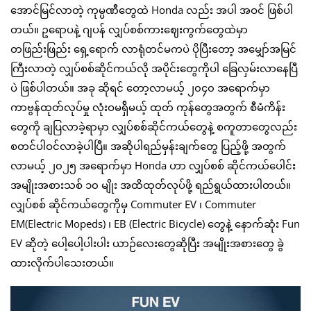
အောင်မြင်လာတဲ့ ကုမ္ပဏီတွေထဲ Honda လည်း အပါ အဝင် ဖြစ်ပါ
တယ်။ ဥရောပနဲ့ ဂျပန် လျှပ်စစ်ကားဈေးကွက်တွေထဲမှာ
တဖြည်းဖြည်း ရှေ့ရောက် လာရုံတင်မကပဲ ပိုပြီးတော့ အမျှော်အမြင်
ကြီးလာတဲ့ လျှပ်စစ်ဆိုင်ကယ်လို အပိုင်းတွေကိုပါ ခြေလှမ်းလာနေပြီ
ပဲ ဖြစ်ပါတယ်။ အခု ဆိုရင် တော့လာမယ့် ၂၀၄၀ အရောက်မှာ
ကာဗွန်ထုတ်လုပ်မှု လုံးဝမရှ်ိမယ့် ထုတ် ကုန်တွေအတွက် စီမံကိန်း
တွေကို ချပြလာခဲ့ရာမှာ လျှပ်စစ်ဆိုင်ကယ်တွေနဲ့ စကူတာတွေလည်း
စတင်ပါဝင်လာခဲ့ပါပြီ။ အဆိုပါရည်မှန်းချက်တွေ ပြည့်ဖို့ အတွက်
လာမယ့် ၂၀၂၅ အရောက်မှာ Honda ဟာ လျှပ်စစ် ဆိုင်ကယ်ပေါင်း
အမျိုးအစားသစ် ၁၀ မျိုး အထိထုတ်လုပ်ဖို့ ရည်ရွယ်ထားပါတယ်။
လျှပ်စစ် ဆိုင်ကယ်တွေကိုမှ Commuter EV ၊ Commuter
EM(Electric Mopeds) ၊ EB (Electric Bicycle) တွေနဲ့ နောက်ဆုံး Fun
EV ဆိုတဲ့ ပေါ့ပေါ့ပါးပါး ယာဉ်လေးတွေဆိုပြီး အမျိုးအစားတွေ ခွဲ
ထားလိုက်ပါသေးတယ်။