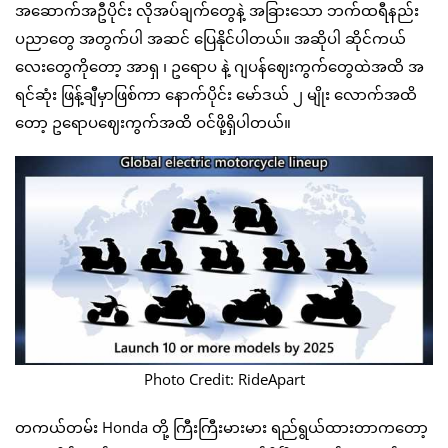
အဆောက်အဦပိုင်း လိုအပ်ချက်တွေနဲ့ အခြားသော ဘက်ထရီနည်း
ပညာတွေ အတွက်ပါ အဆင် ပြေနိုင်ပါတယ်။ အဆိုပါ ဆိုင်ကယ်
လေးတွေကိုတော့ အာရှ ၊ ဥရောပ နဲ့ ဂျပန်ဈေးကွက်တွေထဲအထိ အ
ရင်ဆုံး ဖြန့်ချီမှာဖြစ်ကာ နောက်ပိုင်း မော်ဒယ် ၂ မျိုး လောက်အထိ
တော့ ဥရောပဈေးကွက်အထိ ဝင်ဖို့ရှိပါတယ်။
Photo Credit: RideApart
တကယ်တမ်း Honda တို့ ကြီးကြီးမားမား ရည်ရွယ်ထားတာကတော့