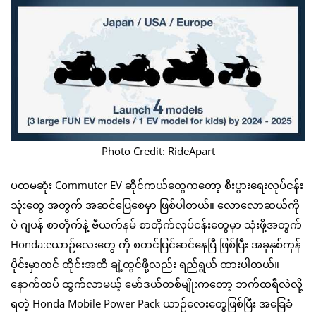
Photo Credit: RideApart
ပထမဆုံး Commuter EV ဆိုင်ကယ်တွေကတော့ စီးပွားရေးလုပ်ငန်း
သုံးတွေ အတွက် အဆင်ပြေစေမှာ ဖြစ်ပါတယ်။ လောလောဆယ်ကို
ပဲ ဂျပန် စာတိုက်နဲ့ ဗီယက်နမ် စာတိုက်လုပ်ငန်းတွေမှာ သုံးဖို့အတွက်
Honda:eယာဉ်လေးတွေ ကို စတင်ပြင်ဆင်နေပြီ ဖြစ်ပြီး အခုနှစ်ကုန်
ပိုင်းမှာတင် ထိုင်းအထိ ချဲ့ထွင်ဖို့လည်း ရည်ရွယ် ထားပါတယ်။
နောက်ထပ် ထွက်လာမယ့် မော်ဒယ်တစ်မျိုးကတော့ ဘက်ထရီလဲလို့
ရတဲ့ Honda Mobile Power Pack ‌ယာဉ်လေးတွေဖြစ်ပြီး အခြေခံ