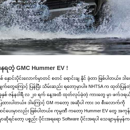
မ်းနေရတဲ့ GMC Hummer EV !
် နှောင်းပိုင်းလောက်မှာတင် စတင် ရောင်းချ နိုင် ခဲ့တာ ဖြစ်ပါတယ်။ ဒါပ
က်တွေကြောင့် ပြန်ပြီး သိမ်းဆည်း ရတော့မှာပါ။ NHTSA က ထုတ်ပြန်တဲ
 ဇန်နဝါရီ လ ၂၀ ရက် နေ့အထိ ထုတ်လုပ်ခဲ့တဲ့ ကားတွေ မှာ ဖက်ဒရယ
ော်ပြထားပါတယ်။ ဒါကြောင့် GM ကတော့ အဆိုပါ ကား ၁၀ စီးလောက်ကို
ပြင်ဆင်ပေးမှာလည်း ဖြစ်ပါတယ်။ ကုမ္ပဏီ ကတော့ Hummer EV တွေ အကုန်
ိုရင်တော့ ပစ္စည်း ပိုင်းအရရော Software ပိုင်းအရပါ သေချာမှန်မှန်က