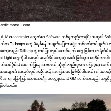
redit: motor 1.com
 Microcontroller တွေထဲမှာ Software တစ်ခုထည့်ထားပြီး အဆိုပါ Sof
က Taillamps တွေ မီးမှန်မှန် အချက်မပြတာမျိုး တစ်ဝက်တစ်ပျက်ပဲ 
တော့လည်း Taillamp ရဲ့ တစ်ခြားလုပ်ဆောင်ချက် တွေ ဖြစ်တဲ့ ဘရိတ်မီး
ail Light တွေကိုပါ အလုပ် မလုပ်နိုင်တော့တဲ့ အထိ ဖြစ်သွား စေနိုင်တာပါ။
တ်တစ်ပိုင်းပဲ အချက်ပြနေသေးတယ် ဆိုရင်လည်းခုနက ပြောခဲ့တဲ့ ဆက်စ
အလျောက် အလုပ်လုပ်နေနိုင်မယ့် အခြေအနေ ဖြစ်နိုင်ပါတယ်။ ဒါပေမယ
လို့ အတိအကျ ပြောကြားထားတာမျိုး မတွေ့ရသေးပဲ GM ဘက်ကလည်း ဆန္ဒရှိ
ဖြစ်ပါတယ်။