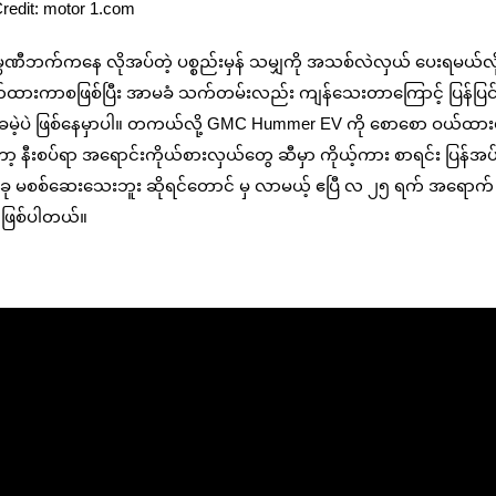
redit: motor 1.com
ပဏီဘက်ကနေ လိုအပ်တဲ့ ပစ္စည်းမှန် သမျှကို အသစ်လဲလှယ် ပေးရမယ်လို
ားကာစဖြစ်ပြီး အာမခံ သက်တမ်းလည်း ကျန်သေးတာကြောင့် ပြန်ပြင်
 အခမဲ့ပဲ ဖြစ်နေမှာပါ။ တကယ်လို့ GMC Hummer EV ကို စောစော ဝယ်ထားမ
နီးစပ်ရာ အရောင်းကိုယ်စားလှယ်တွေ ဆီမှာ ကိုယ့်ကား စာရင်း ပြန်အပ
ခု မစစ်ဆေးသေးဘူး ဆိုရင်တောင် မှ လာမယ့် ဧပြီ လ ၂၅ ရက် အရောက် 
ဲ ဖြစ်ပါတယ်။