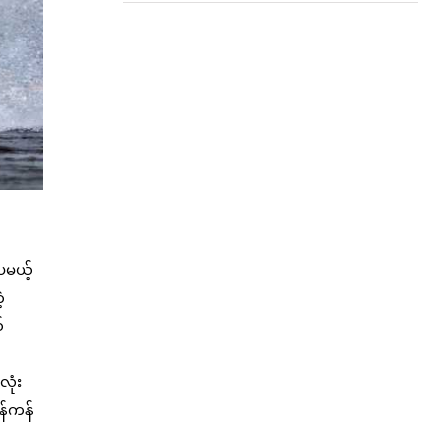
ေမယ့်
့
်
လုံး
န်ကန်