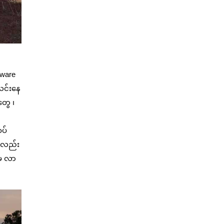
tware
လင်းနေ
တွေ ၊
ပ်
့်လည်း
မှ လာ