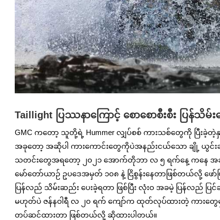
Taillight ပြဿနာကြောင့် စောစောစီးစီး ပြန်သိ
GMC ကတော့ သူတို့ရဲ့ Hummer လျှပ်စစ် ကားသစ်တွေကို ပြီးခဲ့တဲ့နှစ
အခုတော့ အဆိုပါ ကားကောင်းတွေကိုပဲအနည်းငယ်သော ချို့ ယွင်းချ
သတင်းတွေအရတော့ ၂၀၂၁ အောက်တိုဘာ လ ၅ ရက်နေ့ ကနေ အခုနှစ်
မော်တော်ယာဉ် ဥပဒေအမှတ် ၁၀၈ နဲ့ ငြိစွန်းနေတာဖြစ်တယ်လို့ ဖ
ပြန်လည် သိမ်းဆည်း ပေးခဲ့ရတာ ဖြစ်ပြီး လုံးဝ အခမဲ့ ပြန်လည် 
မဟုတ်ပဲ ဇန်နဝါရီ လ ၂၀ ရက် ကျော်က ထုတ်လုပ်ထားတဲ့ ကားတွေမှာဆ
တပ်ဆင်ထားတာ ဖြစ်တယ်လို့ ဆိုထားပါတယ်။