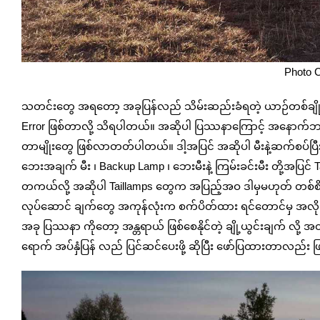
Photo C
သတင်းတွေ အရတော့ အခုပြန်လည် သိမ်းဆည်းခံရတဲ့ ယာဉ်တစ်ချို့ရဲ့
Error ဖြစ်တာလို့ သိရပါတယ်။ အဆိုပါ ပြဿနာကြောင့် အနောက်ဘက်
တာမျိုးတွေ ဖြစ်လာတတ်ပါတယ်။ ဒါ့အပြင် အဆိုပါ မီးနဲ့ဆက်စပ်ပြီး
ဘေးအချက် မီး ၊ Backup Lamp ၊ ဘေးမီးနဲ့ ကြမ်းခင်းမီး တို့အပြင် T
တကယ်လို့ အဆိုပါ Taillamps တွေက အပြည့်အဝ ဒါမှမဟုတ် တစ်စိ
လုပ်ဆောင် ချက်တွေ အကုန်လုံးက စက်ပိတ်ထား ရင်တောင်မှ အလို
အခု ပြဿနာ ကိုတော့ အန္တရာယ် ဖြစ်စေနိုင်တဲ့ ချို့ယွင်းချက် 
ရောက် အပ်နှံပြန် လည် ပြင်ဆင်ပေးဖို့ ဆိုပြီး ဖော်ပြထားတာလည်း 