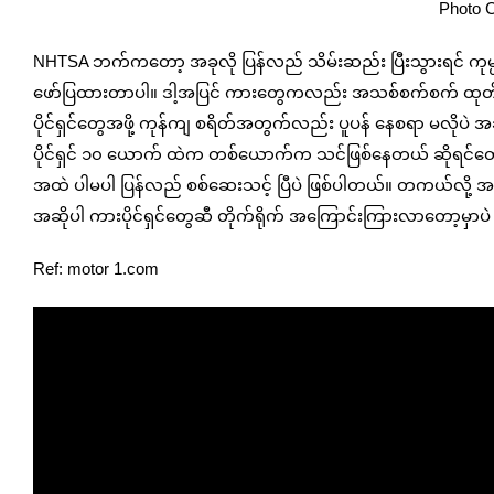
Photo C
NHTSA ဘက်ကတော့ အခုလို ပြန်လည် သိမ်းဆည်း ပြီးသွားရင် ကုမ္
ဖော်ပြထားတာပါ။ ဒါ့အပြင် ကားတွေကလည်း အသစ်စက်စက် ထုတ်ထ
ပိုင်ရှင်တွေအဖို့ ကုန်ကျ စရိတ်အတွက်လည်း ပူပန် နေစရာ မလိုပဲ
ပိုင်ရှင် ၁၀ ယောက် ထဲက တစ်ယောက်က သင်ဖြစ်နေတယ် ဆိုရင်တော့ 
အထဲ ပါမပါ ပြန်လည် စစ်ဆေးသင့် ပြီပဲ ဖြစ်ပါတယ်။ တကယ်လို့ အ
အဆိုပါ ကားပိုင်ရှင်တွေဆီ တိုက်ရိုက် အကြောင်းကြားလာတော့မှာပ
Ref: motor 1.com