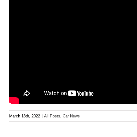
March 18th, 2022
|
All Posts
,
Car News