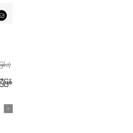
sApp
Email
ြီဖြစ်
အနည်းငယ် ကြိုမြင်လာရတဲ့ 2024
ကားသစ