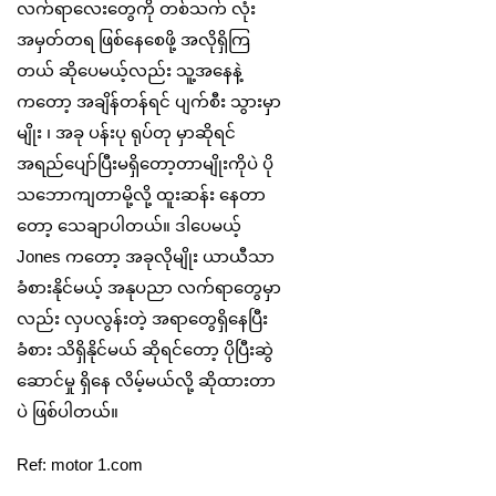
လက်ရာလေးတွေကို တစ်သက် လုံး
အမှတ်တရ ဖြစ်နေစေဖို့ အလိုရှိကြ
တယ် ဆိုပေမယ့်လည်း သူ့အနေနဲ့
ကတော့ အချိန်တန်ရင် ပျက်စီး သွားမှာ
မျိုး ၊ အခု ပန်းပု ရုပ်တု မှာဆိုရင်
အရည်ပျော်ပြီးမရှိတော့တာမျိုးကိုပဲ ပို
သဘောကျတာမို့လို့ ထူးဆန်း နေတာ
တော့ သေချာပါတယ်။ ဒါပေမယ့်
Jones ကတော့ အခုလိုမျိုး ယာယီသာ
ခံစားနိုင်မယ့် အနုပညာ လက်ရာတွေမှာ
လည်း လှပလွန်းတဲ့ အရာတွေရှိနေပြီး
ခံစား သိရှိနိုင်မယ် ဆိုရင်တော့ ပိုပြီးဆွဲ
ဆောင်မှု ရှိနေ လိမ့်မယ်လို့ ဆိုထားတာ
ပဲ ဖြစ်ပါတယ်။
Ref: motor 1.com