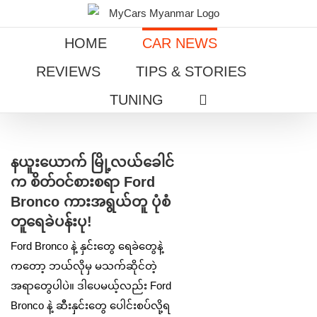
Skip
to
HOME
CAR NEWS
content
REVIEWS
TIPS & STORIES
TUNING
View
Larger
နယူးယောက် မြို့လယ်ခေါင်
Image
က စိတ်ဝင်စားစရာ Ford
Bronco ကားအရွယ်တူ ပုံစံ
တူရေခဲပန်းပု!
Ford Bronco နဲ့ နှင်းတွေ ရေခဲတွေနဲ့
ကတော့ ဘယ်လိုမှ မသက်ဆိုင်တဲ့
အရာတွေပါပဲ။ ဒါပေမယ့်လည်း Ford
Bronco နဲ့ ဆီးနှင်းတွေ ပေါင်းစပ်လို့ရ