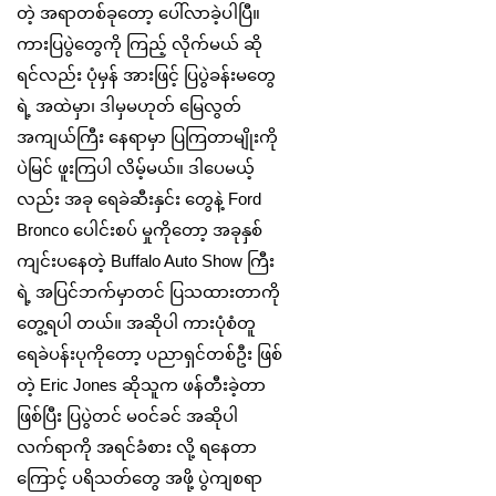
တဲ့ အရာတစ်ခုတော့ ပေါ်လာခဲ့ပါပြီ။
ကားပြပွဲတွေကို ကြည့် လိုက်မယ် ဆို
ရင်လည်း ပုံမှန် အားဖြင့် ပြပွဲခန်းမတွေ
ရဲ့ အထဲမှာ၊ ဒါမှမဟုတ် မြေလွတ်
အကျယ်ကြီး နေရာမှာ ပြကြတာမျိုးကို
ပဲမြင် ဖူးကြပါ လိမ့်မယ်။ ဒါပေမယ့်
လည်း အခု ရေခဲဆီးနှင်း တွေနဲ့ Ford
Bronco ပေါင်းစပ် မှုကိုတော့ အခုနှစ်
ကျင်းပနေတဲ့ Buffalo Auto Show ကြီး
ရဲ့ အပြင်ဘက်မှာတင် ပြသထားတာကို
တွေ့ရပါ တယ်။ အဆိုပါ ကားပုံစံတူ
ရေခဲပန်းပုကိုတော့ ပညာရှင်တစ်ဦး ဖြစ်
တဲ့ Eric Jones ဆိုသူက ဖန်တီးခဲ့တာ
ဖြစ်ပြီး ပြပွဲတင် မဝင်ခင် အဆိုပါ
လက်ရာကို အရင်ခံစား လို့ ရနေတာ
ကြောင့် ပရိသတ်တွေ အဖို့ ပွဲကျစရာ