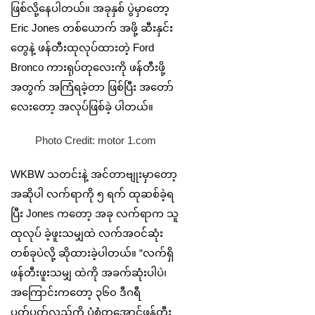
ဖြစ်လို့နေပါတယ်။ အခုနှစ် ပွဲမှာတော့
Eric Jones တစ်ယောက် အဖို့ ဆီးနှင်း
တွေနဲ့ ဖန်တီးထုလုပ်ထားတဲ့ Ford
Bronco ကားရုပ်တုလေးကို ဖန်တီးဖို့
အတွက် အကြံရခဲ့တာ ဖြစ်ပြီး အတော်
လေးတော့ အလုပ်ဖြစ်ခဲ့ ပါတယ်။
Photo Credit: motor 1.com
WKBW သတင်းနဲ့ အင်တာဗျုးမှာတော့
အဆိုပါ လက်ရာကို ၅ ရက် ထုဆစ်ခဲ့ရ
ပြီး Jones ကတော့ အခု လက်ရာက သူ
ထုလုပ် ခဲ့ဖူးသမျှထဲ လက်အဝင်ဆုံး
တစ်ခုပဲလို့ ဆိုထားခဲ့ပါတယ်။ “လက်ရှိ
ဖန်တီးဖူးသမျှ ထဲကို အခက်ဆုံးပါပဲ၊
အကြောင်းကတော့ ၃၆၀ ဒီဂရီ
ပတ်ပတ်လည်ကို ပုံစံတူအောင်ဖန်တီး