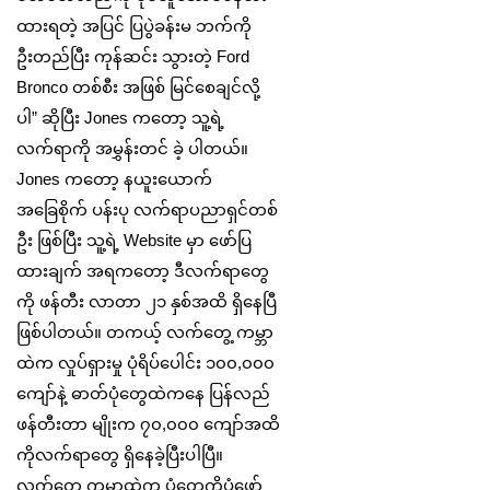
ထားရတဲ့ အပြင် ပြပွဲခန်းမ ဘက်ကို
ဦးတည်ပြီး ကုန်ဆင်း သွားတဲ့ Ford
Bronco တစ်စီး အဖြစ် မြင်စေချင်လို့
ပါ” ဆိုပြီး Jones ကတော့ သူ့ရဲ့
လက်ရာကို အမွှန်းတင် ခဲ့ ပါတယ်။
Jones ကတော့ နယူးယောက်
အခြေစိုက် ပန်းပု လက်ရာပညာရှင်တစ်
ဦး ဖြစ်ပြီး သူ့ရဲ့ Website မှာ ဖော်ပြ
ထားချက် အရကတော့ ဒီလက်ရာတွေ
ကို ဖန်တီး လာတာ ၂၁ နှစ်အထိ ရှိနေပြီ
ဖြစ်ပါတယ်။ တကယ့် လက်တွေ့ ကမ္ဘာ
ထဲက လှုပ်ရှားမှု ပုံရိပ်ပေါင်း ၁၀၀,၀၀၀
ကျော်နဲ့ ဓာတ်ပုံတွေထဲကနေ ပြန်လည်
ဖန်တီးတာ မျိုးက ၇၀,၀၀၀ ကျော်အထိ
ကိုလက်ရာတွေ ရှိနေခဲ့ပြီးပါပြီ။
လက်တွေ့ ကမ္ဘာထဲက ပုံတွေကိုပုံဖော်