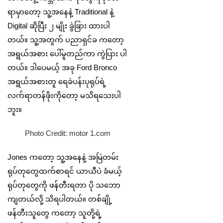
ရာမှာတော့ သူ့အနေနဲ့ Traditional နဲ့
Digital ဆိုပြီး ၂ မျိုး ခွဲခြား ထားပါ
တယ်။ သူ့အတွက် ပညာရှင်ခ ကတော့
အရွယ်အစား ပေါ်မူတည်ကာ ကွဲပြား ပါ
တယ်။ ဒါပေမယ့် အခု Ford Bronco
အရွယ်အစားတူ ရေခဲပန်းပုရုပ်ရဲ့
‌လက်ရာတန်ဖိုးကိုတော့ မသိရသေးပါ
ဘူး။
Photo Credit: motor 1.com
Jones ကတော့ သူ့အနေနဲ့ အမြဲတမ်း
ရုပ်တုတွေထက်စာရင် ယာယီပဲ ခံမယ့်
ရုပ်တုတွေကို ဖန်တီးရတာ ပို သဘော
ကျတယ်လို့ သိရပါတယ်။ တစ်ချို့
ဖန်တီးသူတွေ ကတော့ သူတို့ရဲ့