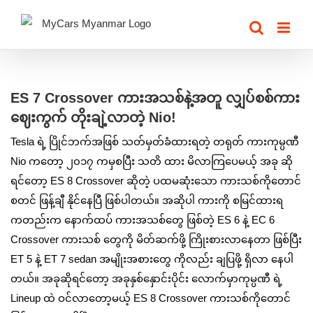
Skip
to
content
View
Larger
ES 7 Crossover ကားအသစ်နဲ့အတူ လျှပ်စစ်ကား
Image
ဈေးကွက် တိုးချဲ့လာတဲ့ Nio!
Tesla ရဲ့ ပြိုင်ဘက်အဖြစ် သတ်မှတ်ခံထားရတဲ့ တရုတ် ကားကုမ္ပဏီ
Nio ကတော့ ၂၀၁၇ ကမှစပြီး သတိ ထား မိလာကြပေမယ့် အခု ဆို
ရင်တော့ ES 8 Crossover ဆိုတဲ့ ပထမဆုံးသော ကားသစ်ကိုတောင်
စတင် ဖြန့်ချီ ‌နိုင်နေပြီ ဖြစ်ပါတယ်။ အဆိုပါ ကားကို စမြင်ထားရ
ကတည်းက နောက်ထပ် ကားအသစ်တွေ ဖြစ်တဲ့ ES 6 နဲ့ EC 6
Crossover ကားသစ် တွေကို မိတ်ဆက်ဖို့ ကြိုးစားလာနေတာ ဖြစ်ပြီး
ET 5 နဲ့ ET 7 sedan အမျိုးအစားတွေ ကိုလည်း ချပြဖို့ ရှိလာ နေပါ
တယ်။ အခုဆိုရင်တော့ အခုနှစ်နှောင်းပိုင်း လောက်မှာကုမ္ပဏီ ရဲ့
Lineup ထဲ ဝင်လာတော့မယ့် ES 8 Crossover ကားသစ်ကိုတောင်