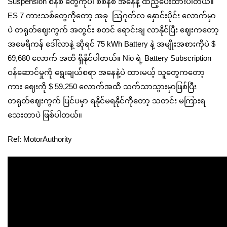
Suspension စနစ် တွေကိုပါ စံစနစ် အနေနဲ့ ထည့်ပေးထားပါတယ်။
ES 7 ကားသစ်တွေကိုတော့ အခု ဩဂုတ်လ နှောင်းပိုင်း လောက်မှာ
ပဲ တရုတ်ဈေးကွက် အတွင်း စတင် ရောင်းချ လာနိုင်ပြီး ဈေးကတော့
အမေရိကန် ဒေါ်လာနဲ့ ဆိုရင် 75 kWh Battery နဲ့ အမျိုးအစားကိုပဲ $
69,680 လောက် အထိ ရှိနိုင်ပါတယ်။ Nio ရဲ့ Battery Subscription
ဝန်ဆောင်မှုကို ရွေးချယ်စရာ အနေနဲ့ပဲ ထားမယ့် သူတွေကတော့
ကား ဈေးကို $ 59,250 လောက်အထိ သက်သာသွားမှာဖြစ်ပြီး
တရုတ်ဈေးကွက် ပြင်ပမှာ ရနိုင်မရနိုင်ကိုတော့ သတင်း မကြားရ
သေးတာပဲ ဖြစ်ပါတယ်။
Ref: MotorAuthority