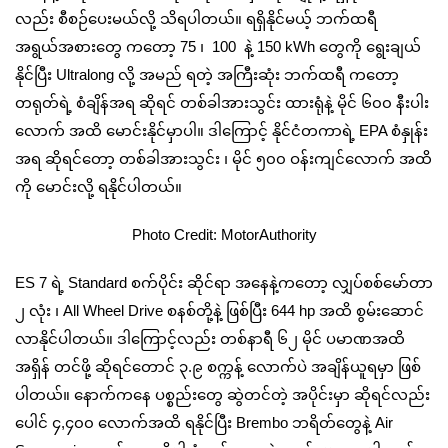
လည်း စီစဉ်ပေးမယ်လို့ သိရပါတယ်။ ရရှိနိုင်မယ့် ဘက်ထရီ
အရွယ်အစားတွေ ကတော့ 75 ၊ 100 နဲ့ 150 kWh တွေကို ရွေးချယ်
နိုင်ပြီး Ultralong လို့ အမည် ရတဲ့ အကြီးဆုံး ဘက်ထရီ ကတော့
တရုတ်ရဲ့ စံချိန်အရ ဆိုရင် တစ်ခါအားသွင်း ထားရုံနဲ့ မိုင် ၆၀၀ နီးပါး
လောက် အထိ မောင်းနိုင်မှာပါ။ ဒါကြောင့် နိုင်ငံတကာရဲ့ EPA စံနှုန်း
အရ ဆိုရင်တော့ တစ်ခါအားသွင်း ၊ မိုင် ၅၀၀ ဝန်းကျင်လောက် အထိ
ကို မောင်းလို့ ရနိုင်ပါတယ်။
Photo Credit: MotorAuthority
ES 7 ရဲ့ Standard စက်ပိုင်း ဆိုင်ရာ အနေနဲ့ကတော့ လျှပ်စစ်မော်တာ
၂ လုံး ၊ All Wheel Drive စနစ်တို့နဲ့ ဖြစ်ပြီး 644 hp အထိ စွမ်းဆောင်
လာနိုင်ပါတယ်။ ဒါကြောင့်လည်း တစ်နာရီ ၆၂ မိုင် ပမာဏအထိ
အရှိန် တင်ဖို့ ဆိုရင်တောင် ၃.၉ စက္ကန့် လောက်ပဲ အချိန်ယူရမှာ ဖြစ်
ပါတယ်။ နောက်ကနေ ပစ္စည်းတွေ ဆွဲတင်တဲ့ အပိုင်းမှာ ဆိုရင်လည်း
ပေါင် ၄,၄၀၀ လောက်အထိ ရနိုင်ပြီး Brembo ဘရိတ်‌တွေနဲ့ Air