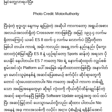
မြင်တွေ့လာရပါပြီ။
Photo Credit: MotorAuthority
ပြီးခဲ့တဲ့ ဗုဒ္ဓဟူး နေ့ကမှ ချပြခဲ့တဲ့ အဆိုပါ ကားကတော့ အရွယ်အစား
အလယ်အလတ်ရှိတဲ့ Crossover ကားဖြစ်ပြီး အမြင့် ၁၉၃.၄ လက်မ
ရှိတာကြောင့် ယခင် ES 8 ထက် ၄ လက်မ လောက်ပဲ ပိုပြီးတိုတာ
ဖြစ်ပါ တယ်။ ကားရဲ့ အမိုး ကလည်း အရှေ့ဘက် နည်းနည်း ပိုကွေး
ထားတဲ့ပုံစံမြင်ရပြီး ES 8 နဲ့ ယှဉ်ရင်တော့ Sports ဆန်တဲ့ အရသာ ပို
ပေးနိုင် နေပါတယ်။ ES 7 ကတော့ Nio ရဲ့ နောက်ဆုံးထုတ် လျှပ်စစ်
စွမ်းအင်သုံး Platform ပေါ် အခြေခံ ဖန်တီးထားတာဖြစ်ပြီး အနာဂါတ်
မှာ မောင်းသူမဲ့စနစ်နဲ့ အဆင်ပြေစေမယ့် စက်ပိုင်း ဆိုင်ရာတွေကို
တောင် သုံးပေးထားတာပါ။ Nio ကတော့ အဆိုပါ ကားက တစ်ချို့
သော အခြေအနေတွေမှာ ဆိုရင် လုံးဝကို ကိုယ်တိုင်ထိန်းချုပ်နိုင်တဲ့
အဆင့် ရောက်နေပြီ ဖြစ်ပြီး Software Update တွေနဲ့အတူ ထပ် ထပ်
ပြီး အဆင့်မြှင့်တင် ပေးသွားမယ်လို့လည်း ဆိုထား ပါတယ်။ Nio
အနေနဲ့ အခု ကားအသစ်ကို လပိုင်း အငှား ပုံစံမျိုးနဲ့ ရရှိနိုင်အောင်