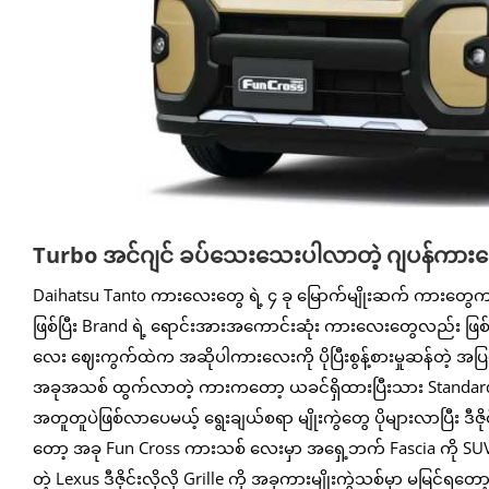
Turbo အင်ဂျင် ခပ်သေးသေးပါလာတဲ့ ဂျပန်ကားသ
Daihatsu Tanto ကားလေးတွေ ရဲ့ ၄ ခု မြောက်မျိုးဆက် ကားတွေက
ဖြစ်ပြီး Brand ရဲ့ ရောင်းအားအကောင်းဆုံး ကားလေးတွေလည်း ဖြစ်ခ
လေး ဈေးကွက်ထဲက အဆိုပါကားလေးကို ပိုပြီးစွန့်စားမှုဆန်တဲ့ အပြ
အခုအသစ် ထွက်လာတဲ့ ကားကတော့ ယခင်ရှိထားပြီးသား Standard Tanto
အတူတူပဲဖြစ်လာပေမယ့် ရွေးချယ်စရာ မျိုးကွဲတွေ ပိုများလာပြီး ဒီဇ
တော့ အခု Fun Cross ကားသစ် လေးမှာ အရှေ့ဘက် Fascia ကို SUV ပ
တဲ့ Lexus ဒီဇိုင်းလိုလို Grille ကို အခုကားမျိုးကွဲသစ်မှာ မမြင်ရတ