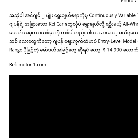
Photo C
အဆိုပါ အင်ဂျင် ၂ မျိုး ရွေးချယ်စရာကိုမှ Continuously Variable Tr
ဂျပန်ရဲ့ အခြားသော Kei Car တွေလိုပဲ ရွေးချယ်လို့ ရဦးမယ့် All-W
မဟုတ် အခုကားသစ်မှာကို တစ်ပါတည်း ပါတာလားတော့ မသိရသေးပေမယ
သစ် လေးတွေကိုတော့ ဂျပန် ဈေးကွက်ထဲမှာပဲ Entry-Level Model 
Range ပိုမြင့်တဲ့ မော်ဒယ်အမြင့်တွေ ဆိုရင် တော့ $ 14,900 လောက
Ref: motor 1.com