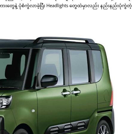
နဲ့ ပုံစံကွဲလာခဲ့ပြီး Headlights တွေထဲမှာလည်း နည်းနည်းပုံကွဲတဲ့