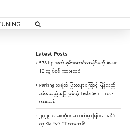
TUNING
Latest Posts
578 hp အထိ စွမ်းဆောင်လာနိုင်မယ့် Avatr
12 လျှပ်စစ် ကားလေး!
Parking ဘရိတ် ပြဿနာကြောင့် ပြန်လည်
သိမ်းဆည်းရပြီ ဖြစ်တဲ့ Tesla Semi Truck
ကားသစ်!
၂၀၂၅ အစောပိုင်း လောက်မှာ မြင်လာရနိုင်
တဲ့ Kia EV9 GT ကားသစ်!