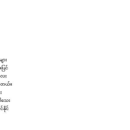
များ
ပြင်
းလေး
ပါတယ်။
း
်ပါသေး
နိုင်