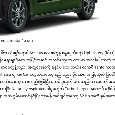
redit: motor 1.com
က လိမ္မော်ရောင် Accents လေးတွေနဲ့ ရွေးချယ်စရာ Upholstery ပိုင်း ပို
ခန်း ရွေးချယ်စရာ အပြင်အဆင် အသစ်တွေဟာ ကားမှာ အသစ်ပါလာတဲ့ အ
 အရောင်တွေနဲ့လည်း အတွင်းခန်းကို ရနိုင်ပါသေးတယ်။ လက်ရှိ Tanto ကာ
u ရဲ့ Kei Car တွေထဲမှာတော့ နည်းပညာ ပိုင်းအရ အမြင့်ဆုံးပဲ ဖြစ်
ည်ဆောက်ထားတဲ့ ကားလည်းဖြစ်ပြီး စတင် ပွဲထုတ် ခဲ့ကတည်းက အတော်လေ
ားပြီး Naturally Aspirated ဒါမှမဟုတ် Turbocharged နဲ့တောင် ရနိုင
hp အထိ စွမ်းဆောင်နိုင်ပြီး သာမန် အင်ဂျင်ကတော့ 52 hp အထိ စွမ်းဆောင်