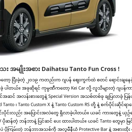
ေး အမျိုးအစား Daihatsu Tanto Fun Cross !
တော့ ပြီးခဲ့တဲ့ ၂၀၁၉ ကတည်းက ဂျပန် ဈေးကွက်ထဲ စတင် ရောင်းချနေခ
ဲ့ ပါတယ်။ အခုဆိုရင် ကုမ္ပဏီကတော့ Kei Car လို့ လူသိများတဲ့ ဂျပန်
င်အဆင် အလန်းစားတွေနဲ့ Special Version အသစ်တစ်ခု ချပြလာခဲ့ ပြန်ပ
 ၊ Tanto Custom X နဲ့ Tanto Custom RS တို့ နဲ့ စက်ပိုင်းဆိုင်ရာ
ိုင်းပိုင်းလည်း အပြောင်းအလဲတွေ ရှိလာခဲ့ပါတယ်။ ယခင် ကားတွေနဲ့ ယှဉ်
ိုဆန်တဲ့ ဘန်ဘာနဲ့ ပြင်ဆင် ပေး ထားပါတယ်။ ယခင် Tanto တွေမှာ မြင်ခ
ော့ပဲ ပိုကြမ်းတဲ့ ဘန်ဘာအသစ်ကို အလူမီနီယံ Protective Bar နဲ့ အစားထိုး