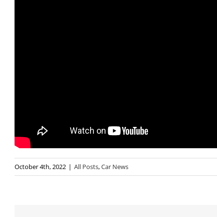
October 4th, 2022
|
All Posts
,
Car News