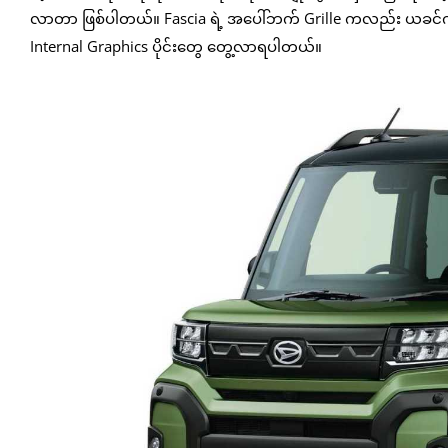
လာတာ ဖြစ်ပါတယ်။ Fascia ရဲ့ အပေါ်ဘက် Grille ကလည်း ယခင်ကားတွေ
Internal Graphics ပိုင်းတွေ တွေ့လာရပါတယ်။