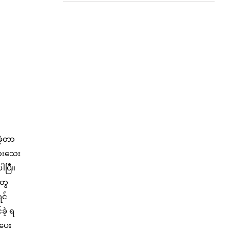
ဲ့တာ
ကားသေး
ါပြီ။
တွေ
ရင်
ဲ့ ရ
 ပေး