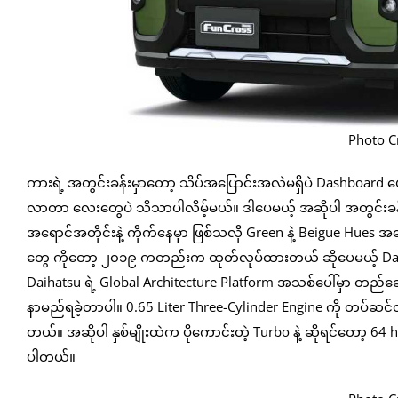
Photo C
ကားရဲ့ အတွင်းခန်းမှာတော့ သိပ်အပြောင်းအလဲမရှိပဲ Dashboard ပေါ်
လာတာ လေးတွေပဲ သိသာပါလိမ့်မယ်။ ဒါပေမယ့် အဆိုပါ အတွင်း
အရောင်အတိုင်းနဲ့ ကိုက်နေမှာ ဖြစ်သလို Green နဲ့ Beigue Hues
တွေ ကိုတော့ ၂၀၁၉ ကတည်းက ထုတ်လုပ်ထားတယ် ဆိုပေမယ့် Daihats
Daihatsu ရဲ့ Global Architecture Platform အသစ်ပေါ်မှာ တ
နာမည်ရခဲ့တာပါ။ 0.65 Liter Three-Cylinder Engine ကို တပ်ဆင်ထ
တယ်။ အဆိုပါ နှစ်မျိုးထဲက ပိုကောင်းတဲ့ Turbo နဲ့ ဆိုရင်တော့ 64 
ပါတယ်။