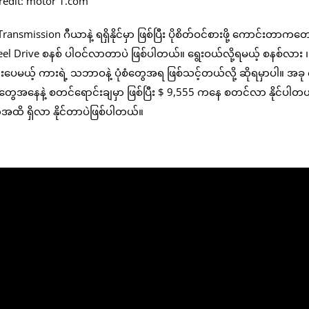
redit: motor 1.com
ansmission ဂီယာနဲ့ ရရှိနိုင်မှာ ဖြစ်ပြီး ပိုစိတ်ဝင်စားဖို့ ကောင်းတာကတေ
heel Drive စနစ် ပါဝင်လာတာပဲ ဖြစ်ပါတယ်။ ရွေးဝယ်လို့ရမယ့် စနစ်လား ၊ 
့် ကားရဲ့ သဘာဝနဲ့ ပုံစံတွေအရ ဖြစ်သင့်တယ်လို့ ဆိုရမှာပါ။ အခု
တွေအနေနဲ့ စတင်ရောင်းချမှာ ဖြစ်ပြီး $ 9,555 ကနေ စတင်လာ နိုင်ပါတ
်အထိ ရှိလာ နိုင်တာပဲဖြစ်ပါတယ်။