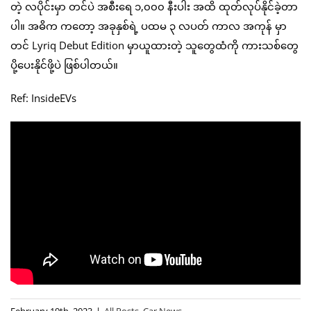
တဲ့ လပိုင်းမှာ တင်ပဲ အစီးရေ ၁,၀၀၀ နီးပါး အထိ ထုတ်လုပ်နိုင်ခဲ့တာ
ပါ။ အဓိက ကတော့ အခုနှစ်ရဲ့ ပထမ ၃ လပတ် ကာလ အကုန် မှာ
တင် Lyriq Debut Edition မှာယူထားတဲ့ သူတွေထံကို ကားသစ်တွေ
ပို့ပေးနိုင်ဖို့ပဲ ဖြစ်ပါတယ်။
Ref: InsideEVs
February 19th, 2023
|
All Posts
,
Car News