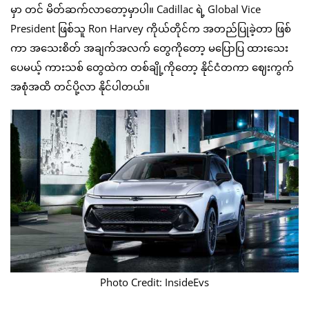
မှာ တင် မိတ်ဆက်လာတော့မှာပါ။ Cadillac ရဲ့ Global Vice
President ဖြစ်သူ Ron Harvey ကိုယ်တိုင်က အတည်ပြုခဲ့တာ ဖြစ်
ကာ အသေးစိတ် အချက်အလက် တွေကိုတော့ မပြောပြ ထားသေး
ပေမယ့် ကားသစ် တွေထဲက တစ်ချို့ကိုတော့ နိုင်ငံတကာ ဈေးကွက်
အစုံအထိ တင်ပို့လာ နိုင်ပါတယ်။
Photo Credit: InsideEvs