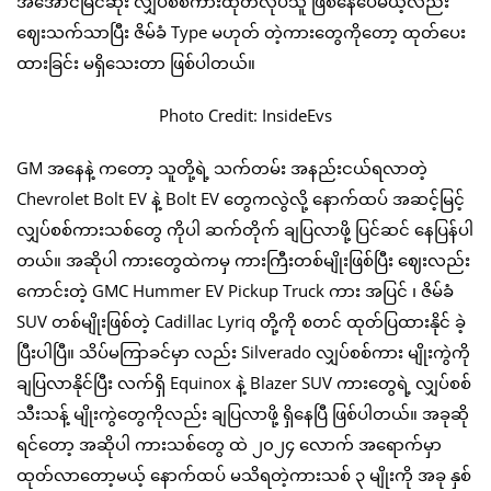
‌အအောင်မြင်ဆုံး လျှပ်စစ်ကားထုတ်လုပ်သူ ဖြစ်နေပေမယ့်လည်း
ဈေးသက်သာပြီး ဇိမ်ခံ Type မဟုတ် တဲ့ကားတွေကိုတော့ ထုတ်ပေး
ထားခြင်း မရှိသေးတာ ဖြစ်ပါတယ်။
Photo Credit: InsideEvs
GM အနေနဲ့ ကတော့ သူတို့ရဲ့ သက်တမ်း အနည်းငယ်ရလာတဲ့
Chevrolet Bolt EV နဲ့ Bolt EV တွေကလွဲလို့ နောက်ထပ် အဆင့်မြင့်
လျှပ်စစ်ကားသစ်တွေ ကိုပါ ဆက်တိုက် ချပြလာဖို့ ပြင်ဆင် နေပြန်ပါ
တယ်။ အဆိုပါ ကားတွေထဲကမှ ကားကြီးတစ်မျိုးဖြစ်ပြီး ဈေးလည်း
ကောင်းတဲ့ GMC Hummer EV Pickup Truck ကား အပြင် ၊ ဇိမ်ခံ
SUV တစ်မျိုးဖြစ်တဲ့ Cadillac Lyriq တို့ကို စတင် ထုတ်ပြထားနိုင် ခဲ့
ပြီးပါပြီ။ သိပ်မကြာခင်မှာ လည်း Silverado လျှပ်စစ်ကား မျိုးကွဲကို
ချပြလာနိုင်ပြီး လက်ရှိ Equinox နဲ့ Blazer SUV ကားတွေရဲ့ လျှပ်စစ်
သီးသန့် မျိုးကွဲတွေကိုလည်း ချပြလာဖို့ ရှိနေပြီ ဖြစ်ပါတယ်။ အခုဆို
ရင်တော့ အဆိုပါ ကားသစ်တွေ ထဲ ၂၀၂၄ လောက် အရောက်မှာ
ထုတ်လာတော့မယ့် နောက်ထပ် မသိရတဲ့ကားသစ် ၃ မျိုးကို အခု နှစ်