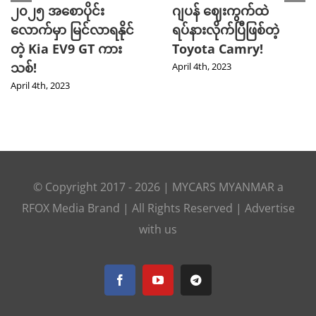
၂၀၂၅ အစောပိုင်း
ဂျပန် ဈေးကွက်ထဲ
လောက်မှာ မြင်လာရနိုင်
ရပ်နားလိုက်ပြီဖြစ်တဲ့
တဲ့ Kia EV9 GT ကား
Toyota Camry!
သစ်!
April 4th, 2023
April 4th, 2023
© Copyright 2017 -
2026 |
MYCARS MYANMAR
a
RFOX Media
Brand | All Rights Reserved |
Advertise
with us
Facebook
YouTube
Telegram