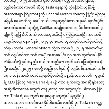
လာမယ့် ၂၀၂၅ အရောက် မှာပဲ လက်ရှိ ကမ္ဘာ့အအောင်မြင်ဆုံး
လျှပ်စစ်ကား ကုမ္ပဏီ ဆိုတဲ့ Tesla နေရာကို လွှဲပြောင်းယူနိုင်ဖို့
အသေအချာ ကြိုးစားနေတဲ့ General Motors ကတော့ ဖြည်းဖြည်းနဲ့
မှန်မှန် ရှေ့ဆက်လို့ နေပါတယ်။ အခုဆိုရင်တော့ အခုနှစ် နှောင်းပိုင်း
လောက်မှာတင် သူတို့ရဲ့ Cadillac အမျိုးအစား လျှပ်စစ်ကားသစ် ၃
မျိုးကို ချပြ မိတ်ဆက် လာတော့မယ်လို့ ကြေငြာထားပြီး ကားသစ်
တွေကိုတော့ နောက်နှစ် ၂၀၂၄ မှာ စတင် ထုတ်လုပ်လာလိမ့်မယ်လို့
သိရပါတယ်။ General Motors တို့က လာမယ့် ၂၀၂၅ အရောက်မှာ
တင် လျှပ်စစ်ကားသစ် အမျိုးအစားပေါင်း ၃၀ အထိ ထုတ်လုပ် နိုင်
လိမ့်မယ်လို့ နှစ်အနည်း ငယ် ကတည်းက ထုတ်ဖော် ပြောဆိုထား ခဲ့
ပြီး အဆိုပါ ၂၀၂၅ ကစလို့ လည်း တစ်နှစ်ကို လျှပ်စစ်ကားသစ် အစီး
ရေ ၁ သန်း အထိ ရောင်းချရလိမ့်မယ်လို့ ခန့်မှန်းထားတာပါ။ ကုမ္ပဏီ
ရဲ့ CEO ဖြစ်သူ Mary Barra ရဲ့ ပြောကြား ချက်တွေ အရဆိုရင်တော့
အဆိုပါကားသစ် တွေထဲ တန်ဖိုးသင့် ကားတွေလည်း ပါလာမှာ ဖြစ်
ကာ Tesla ရဲ့ ဈေးကွက် ဝေစုနေရာတွေကိုပါ ရယူနိုင်ဖို့
အလားအလာ ကောင်းလာ နိုင်ပါတယ်။ လက်ရှိ မှာ Tesla က ကမ္ဘာ့