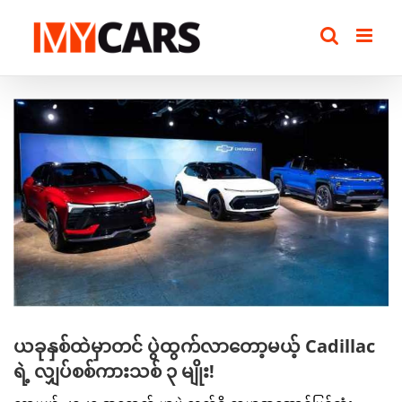
Skip
to
content
View
Larger
Image
ယခုနှစ်ထဲမှာတင် ပွဲထွက်လာတော့မယ့် Cadillac
ရဲ့ လျှပ်စစ်ကားသစ် ၃ မျိုး!