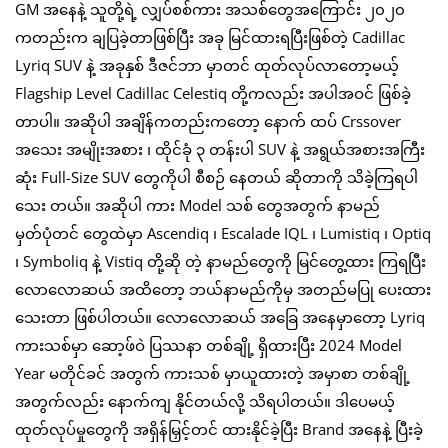
GM အနေနဲ့ သူတို့ရဲ့ လျှပ်စစ်ကား အသစ်တွေအကြောင်း ၂၀၂၀
ကတည်းက ချပြခဲ့တာဖြစ်ပြီး အခု မြင်ထားရပြီးဖြစ်တဲ့ Cadillac
Lyriq SUV နဲ့ အခုနှစ် ဒီဇင်ဘာ မှာတင် ထုတ်လုပ်လာတော့မယ့်
Flagship Level Cadillac Celestiq တို့ကလည်း အပါအဝင် ဖြစ်ခဲ့
တာပါ။ အဆိုပါ အချိန်ကတည်းကတော့ နောက် ထပ် Crssover
အသေး အမျိုးအစား ၊ ထိုင်ခုံ ၃ တန်းပါ SUV နဲ့ အရွယ်အစားအကြီး
ဆုံး Full-Size SUV တွေကိုပါ စီစဉ် နေတယ် ဆိုတာကို သိခဲ့ကြရပါ
သေး တယ်။ အဆိုပါ ကား Model သစ် တွေအတွက် နာမည်
မှတ်ပုံတင် တွေထဲမှာ Ascendiq ၊ Escalade IQL ၊ Lumistiq ၊ Optiq
၊ Symboliq နဲ့ Vistiq တို့ဆို တဲ့ နာမည်တွေကို မြင်တွေ့ထား ကြရပြီး
လောလောဆယ် အထိတော့ ဘယ်နာမည်ကိုမှ အတည်မပြု ပေးထား
သေးတာ ဖြစ်ပါတယ်။ လောလောဆယ် အခြေ အနေမှာတော့ Lyriq
ကားသစ်မှာ ဆော့ဖ်ဝဲ ပြဿနာ တစ်ချို့ ရှိထားပြီး 2024 Model
Year မတိုင်ခင် အတွက် ကားသစ် မှာယူထားတဲ့ အမှာစာ တစ်ချို့
အတွက်လည်း နောက်ကျ နိုင်တယ်လို့ သိရပါတယ်။ ဒါပေမယ့်
ထုတ်လုပ်မှုတွေကို အရှိန်မြှင့်တင် ထားနိုင်ခဲ့ပြီး Brand အနေနဲ့ ပြီးခဲ့