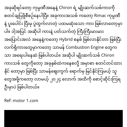
အခုဆိုရင်တော့ ကုမ္ပဏီအနေနဲ့ Chiron ရဲ့ မျိုးဆက်သစ်ကားကို
စတင်ချပြဖို့စီစဉ်နေပါပြီ။ အခုကားအသစ် ကတော့ Rimac ကုမ္ပဏီ
နဲ့ ပူးပေါင်း ပြီးမှ ပွဲထွက်လာတဲ့ ပထမဆုံးသော ကား ဖြစ်လာတော့မှာ
ပါ။ ဒါ့အပြင် အဆိုပါ ကားနဲ့ ပတ်သက်တဲ့ ကြီးကြီးမားမား
အပြောင်းအလဲ အနေနဲ့ကတော့ Hybrid စနစ် ဖြစ်လာနိုင်တာ ဖြစ်ပြီး
လက်ရှိကားတွေမှာကတော့ သာမန် Combustion Engine တွေက
သာ အရေးပါနေဆဲ ဖြစ်ပါတယ်။ အဆိုပါ မျိုးဆက်သစ် Chiron
ကားသစ် တွေကိုတော့ အခုနှစ်ထဲကနေစလို့ အမှာစာ စတင်တင်ထား
နိုင် တော့မှာ ဖြစ်ပြီး သာမန်ဈေးကွက် ရောက်မှ မြင်နိုင်ကြမယ့် သူ
တွေအဖို့ကတော့ လာမယ့် ၂၀၂၄ လောက် အထိကို စောင့်ဆိုင်းကြရ
ဦးမှာပဲ ဖြစ်ပါတယ်။
Ref: motor 1.com