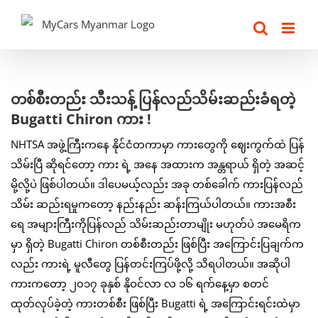
Skip
to
content
View
တစ်စီးတည်း သီးသန့် ပြန်လည်သိမ်းဆည်းခံရတဲ့
Larger
Bugatti Chiron ကား !
Image
NHTSA အဖွဲ့ကြီးကနေ နိုင်ငံတကာမှာ ကားတွေကို ဈေးကွက်ထဲ ပြန်
သိမ်းပြီ ဆိုရင်တော့ ကား ရဲ့ အနေ အထားက အန္တရာယ် ရှိတဲ့ အဆင့်
မို့လို့ပဲ ဖြစ်ပါတယ်။ ဒါပေမယ့်လည်း အခု တစ်ခေါက် ကားပြန်လည်
သိမ်း ဆည်းရမှုကတော့ နည်းနည်း ဆန်းကြယ်ပါတယ်။ ကားအစီး
ရေ အများကြီးကိုပြန်လည် သိမ်းဆည်းတာမျိုး မဟုတ်ပဲ အမေရိက
မှာ ရှိတဲ့ Bugatti Chiron တစ်စီးတည်း ဖြစ်ပြီး အကြောင်းပြချက်က
လည်း ကားရဲ့ မူလီတွေ ပြန်တင်းကြပ်ဖို့လို့ သိရပါတယ်။ အဆိုပါ
ကားကတော့ ၂၀၁၇ ခုနှစ် နိုဝင်လာ လ ၁၆ ရက်နေ့မှာ စတင်
ထုတ်လုပ်ခဲ့တဲ့ ကားတစ်စီး ဖြစ်ပြီး Bugatti ရဲ့ အကြောင်းရင်းထဲမှာ