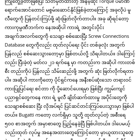
ကြုံတွေ့ခဲ့တာဖြစ်ပြီး သတ်မှတ်ထားတဲ့ အနိမ့်ဆုံး Torque ပမာဏ
ရောက်အောင်တောင် မစွမ်းဆောင်နိုင်ဖြစ်ခဲ့တာကြောင့် အခုလိုပဲ မူ
လီတွေကို ပြန်တင်းကြပ်ဖို့ ဆုံးဖြတ်လိုက်တာပါ။ အခု ဆိုရင်တော့
ကားကုမ္ပဏီဘက်က နေအဆိုပါ ကားရဲ့ အတွင်းပိုင်း
အချက်အလက်တွေကို သေချာ စစ်ဆေးပြီး Screw Connections
Database တွေကိုလည်း ထုတ်လုပ်ရေး ပိုင်း တစ်ခုလုံး အတွက်
ပြန်လည် စစ်ဆေးသွားတော့မှာ ဖြစ်တယ်လို့ သိရပါတယ်။ ဒါကြောင့်
လည်း ပြီးခဲ့တဲ့ မတ်လ ၂၁ ရက်နေ့ မှာ ကတည်းက အဆိုပါ ကားတစ်
စီး တည်းကိုပဲ ပြန်လည် သိမ်းဆည်းဖို့ အတွက် ဆုံး ဖြတ်လိုက်ရတာ
ပါ။ အဆိုပါ ကားကိုတော့ ပိုင်ရှင်ကနေ အနီးစပ်ဆုံးသော တရားဝင်
ကားပြုပြင်ရေး စင်တာ ကို ပို့ဆောင်ပေးရမှာ ဖြစ်ပြီး ကျွမ်းကျင်
ပညာရှင်တွေကနေ ကား ရဲ့ မူလီ ချိတ်ဆက်ထားမှု အပိုင်းတွေကို
သေချာစစ်ဆေး ပြီး လိုအပ်ရင် ပြင်ဆင်တင်းကြပ်ပေးသွားမှာ ဖြစ်ပါ
တယ်။ Bugatti ကတော့ လက်ရှိမှာ သူတို့ ထုတ်လုပ်တဲ့ အစီးရေ
၅၀၀ စာအတွက် အမှာစာတွေ ပြည့်နေခဲ့ပြီ ဖြစ်ပါတယ်။ ဒါပေမယ့်
လည်းထုတ် လုပ်မှု အနေအထားတွေကြောင့်တော့ မှာယူထားသူတွေ