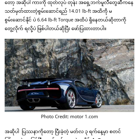
တော့ အဆိုပါ ကားကို ထုတ်လုပ် တုန်း အရှေ့ဘက်မူလီတွေဆီကနေ
သတ်မှတ်ထားတဲ့စွမ်းဆောင်ရည် 14.01 lb-ft အထိကို မ
စွမ်းဆောင်နိုင် ပဲ 6.64 lb-ft Torque အထိပဲ ရှိနေတယ်ဆိုတာကို
တွေ့လိုက် ရလို့ပဲ ဖြစ်ပါတယ်ဆိုပြီး ဖော်ပြထားတာပါ။
Photo Credit: motor 1.com
အဆိုပါ ပြဿနာကိုတော့ ပြီးခဲ့တဲ့ မတ်လ ၃ ရက်နေ့မှာ စတင်