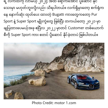
ရဲ့ လက်ထဲကို လာမယ့် ၂၀၂၄ အထိ ရောက်အောင် ပို့ဆောင် နိုင်
သေးမှာ မဟုတ်ဘူးလို့လည်း သိရပါတယ်။ လက်ရှိမှာတော့ စက်ရုံက
နေ နောက်ဆုံး ထုတ်ပေး ထားတဲ့ Bugatti ကားတွေကတော့ Pur
Sport နဲ့ Super Sport မျိုးကွဲတွေ ဖြစ်ပြီး တကယ်တော့ ၂၀၂၁ မှာ
‌ချပြထားပေမယ့်အခု ဧပြီလ ၂၀၂၂ မှာတင် Customer တစ်ယောက်
စီကို Super Sport ကား စတင် ပို့ဆောင် နိုင်ခဲ့တာပဲ ဖြစ်ပါတယ်။
Photo Credit: motor 1.com