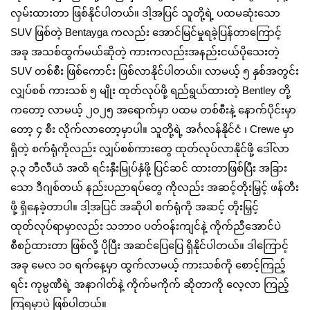
လှမ်းထားတာ ဖြစ်နိုင်ပါတယ်။ ဒါ့အပြင် သူတို့ရဲ့ ပထမဆုံးသော
SUV ဖြစ်တဲ့ Bentayga ကလည်း အောင်မြင်မှုရခဲ့ပြန်တာကြောင့်
အခု အသစ်ထွက်မယ်ဆိုတဲ့ ကားကလည်းအနည်းငယ်ပိုသေးတဲ့
SUV တစ်စီး ဖြစ်ကောင်း ဖြစ်လာနိုင်ပါတယ်။ လာမယ့် ၅ နှစ်အတွင်း
လျှပ်စစ် ကားသစ် ၅ မျိုး ထုတ်လုပ်ဖို့ ရည်ရွယ်ထားတဲ့ Bentley တို့
ကတော့ လာမယ့် ၂၀၂၅ အရောက်မှာ ပထမ တစ်စီးနဲ့ နောက်ပိုင်းမှာ
တော့ ၄ စီး လိုက်လာတော့မှာပါ။ သူတို့ရဲ့ အင်္ဂလန်နိုင်ငံ ၊ Crewe မှာ
ရှိတဲ့ စက်ရုံကိုလည်း လျှပ်စစ်ကားတွေ ထုတ်လုပ်လာနိုင်ဖို့ ‌ဒေါ်လာ
၃.၃ ဘီလီယံ အထိ ရင်းနှီးမြုပ်နှံဖို့ ပြင်ဆင် ထားတာဖြစ်ပြီး အခြား
သော ဒီဂျစ်တယ် နည်းပညာရပ်တွေ ကိုလည်း အဆင့်တိုးမြှင့် ဖန်တီး
ဖို့ ရှိနေခဲ့တာပါ။ ဒါ့အပြင် အဆိုပါ စက်ရုံကို အဆင့် တိုးမြှင့်
ထုတ်လုပ်ရာမှာလည်း သဘာဝ ပတ်ဝန်းကျင်နဲ့ ကိုက်ညီအောင်ပဲ
စီစဉ်ထားတာ ဖြစ်လို့ ပိုပြီး အဆင်ပြေပြေ ရှိနိုင်ပါတယ်။ ဒါကြောင့်
အခု မေလ ၁၀ ရက်နေ့မှာ ထွက်လာမယ့် ကားသစ်ကို စောင့်ကြည့်
ရင်း ကုမ္ပဏီရဲ့ အနာဂါတ်နဲ့ ကိုက်မကိုက် ဆိုတာကို လေ့လာ ကြည့်
ကြရမှာပဲ ဖြစ်ပါတယ်။