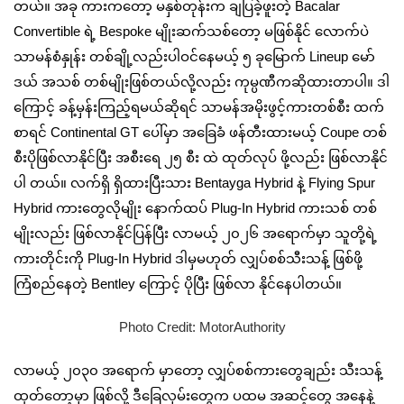
တယ်။ အခု ကားကတော့ မနှစ်တုန်းက ချပြခဲ့ဖူးတဲ့ Bacalar
Convertible ရဲ့ Bespoke မျိုးဆက်သစ်တော့ မဖြစ်နိုင် လောက်ပဲ
သာမန်စံနှုန်း တစ်ချို့လည်းပါဝင်နေမယ့် ၅ ခုမြောက် Lineup မော်
ဒယ် အသစ် တစ်မျိုးဖြစ်တယ်လို့လည်း ကုမ္ပဏီကဆိုထားတာပါ။ ဒါ
ကြောင့် ခန့်မှန်းကြည့်ရမယ်ဆိုရင် သာမန်အမိုးဖွင့်ကားတစ်စီး ထက်
စာရင် Continental GT ပေါ်မှာ အခြေခံ ဖန်တီးထားမယ့် Coupe တစ်
စီးပိုဖြစ်လာနိုင်ပြီး အစီးရေ ၂၅ စီး ထဲ ထုတ်လုပ် ဖို့လည်း ဖြစ်လာနိုင်
ပါ တယ်။ လက်ရှိ ရှိထားပြီးသား Bentayga Hybrid နဲ့ Flying Spur
Hybrid ကားတွေလိုမျိုး နောက်ထပ် Plug-In Hybrid ကားသစ် တစ်
မျိုးလည်း ဖြစ်လာနိုင်ပြန်ပြီး လာမယ့် ၂၀၂၆ အရောက်မှာ သူတို့ရဲ့
ကားတိုင်းကို Plug-In Hybrid ဒါမှမဟုတ် လျှပ်စစ်သီးသန့် ဖြစ်ဖို့
ကြံစည်နေတဲ့ Bentley ကြောင့် ပိုပြီး ဖြစ်လာ နိုင်နေပါတယ်။
Photo Credit: MotorAuthority
လာမယ့် ၂၀၃၀ အရောက် မှာတော့ လျှပ်စစ်ကားတွေချည်း သီးသန့်
ထုတ်တော့မှာ ဖြစ်လို့ ဒီခြေလှမ်းတွေက ပထမ အဆင့်တွေ အနေနဲ့