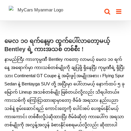
Skip
to
content
View
Larger
မေလ ၁၀ ရက်နေ့မှာ ထွက်ပေါ်လာတော့မယ့်
Image
Bentley ရဲ့ ကားအသစ် တစ်စီး !
နာမည်ကြီး ကားကုမ္ပဏီ Bentley ကတော့ လာမယ့် မေလ ၁၀ ရက်
နေ့ အရောက်မှာ ကားသစ်တစ်မျိုးကို ချပြဖို့ ရှိနေပြီး ကုမ္ပဏီရဲ့ ရှိပြီး
သား Continental GT Coupe နဲ့ အမိုးဖွင့်အမျိုးအစား ၊ Flying Spur
Sedan နဲ့ Bentayga SUV တို့ အပြီးမှာ ပေါ်လာမယ့် နောက်ထပ် ၅ ခု
မြောက် Lineup အသစ်တစ်မျိုး ဖြစ်တယ်လို့လည်း သိရပါတယ်။
ကားသစ်ကို ကြော်ငြာထားရာမှာတော့ ဇိမ်ခံ အရသာ၊ နည်းပညာ
သစ်နဲ့ စွမ်းဆောင်ရည် ကောင်းတွေကို ပေါင်းစပ် ပေးစွမ်းနိုင်မယ့်
ကားကောင်း တစ်စီးလို့ပဲဆိုထားပြီး ဇိမ်ခံဆိုတဲ့ ကားပေါ်က အရသာ
တစ်မျိုးကို အလွန့်အလွန် ခံစားနိုင်စေရမယ်လို့လည်း ဆိုထားပါ