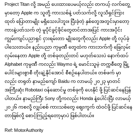
Project Titan လို့ အမည် ပေးထားပေမယ့်လည်း တကယ့် လက်တွေ့
မှာတော့ Apple က သူတို့ ကားသစ်နဲ့ ပတ်သက်လို့ လူသိရှင်ကြား
ထုတ် ပြောတာမျိုး မရှိသေးပါဘူး။ ပြီးခဲ့တဲ့ နှစ်တွေအတွင်းမှာတော့
ကားနဲ့ပတ်သက် တဲ့ မူပိုင်ခွင့်ဖိုင်တွေတင်တာအပြင် ကားအပိုင်း
ကျွမ်းကျင်ပညာရှင် ငှားရမ်းတာ မျိုးတွေကိုလည်း Apple တို့ လုပ်ခဲ့
ပါသေးတယ်။ နည်းပညာ ကုမ္ပဏီ တွေထဲက ကားဘက်ကို ခြေလှမ်း
လှမ်းနေတာ Apple တို့ တစ်ခုတည်းတင် မဟုတ်သေးပဲ နောက်ထပ်
Alphabet ကုမ္ပဏီ ကလည်း Waymo ရဲ့ မောင်းသူမဲ့ တက္ကစီတွေ မြို့
ပေါင်းများစွာစီ တိုးချဲ့နိုင်အောင် စီစဉ်နေပါတယ်။ တစ်ဖက် မှာ
လည်း တရုတ် နာမည်ကျော် Baidu က လာမယ့် ၂၀၂၃ မှာတင်
အကြီးဆုံး Robotaxi ဝန်ဆောင်မှု တစ်ခုကို ပေးနိုင် ဖို့ ပြင်ဆင်နေပြန်
ပါတယ်။ နာမည်ကြီး Sony တို့ကလည်း Honda နဲ့ပေါင်းပြီး လာမယ့်
၂၀၂၆ ကစလို့ လျှပ်စစ် ကားသစ်တွေ ဈေးကွက် ထဲဝင်ဖို့ ပြင်ဆင်နေ
တာဖြစ်လို့ စောင့်ကြည့်ရတော့မှာပဲ ဖြစ်ပါတယ်။
Ref: MotorAuthority