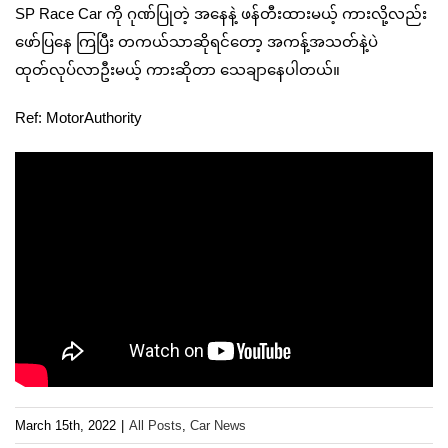
SP Race Car ကို ဂုဏ်ပြုတဲ့ အနေနဲ့ ဖန်တီးထားမယ့် ကားလို့လည်း
ဖော်ပြနေ ကြပြီး တကယ်သာဆိုရင်တော့ အကန့်အသတ်နဲ့ပဲ
ထုတ်လုပ်လာဦးမယ့် ကားဆိုတာ သေချာနေပါတယ်။
Ref: MotorAuthority
March 15th, 2022
|
All Posts
,
Car News