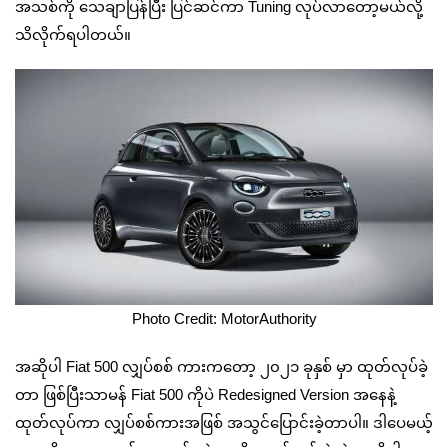
အသစ်ကို ‌သေချာပြန်ပြီး ပြင်ဆင်ကာ Tuning လုပ်လာတော့မယ်လို့
သိလိုက်ရပါတယ်။
Photo Credit: MotorAuthority
အဆိုပါ Fiat 500 လျှပ်စစ် ကားကတော့ ၂၀၂၁ ခုနှစ် မှာ ထုတ်လုပ်ခဲ့
တာ ဖြစ်ပြီးသာမန် Fiat 500 ကိုပဲ Redesigned Version အနေနဲ့
ထုတ်လုပ်ကာ လျှပ်စစ်ကားအဖြစ် အသွင်ပြောင်းခဲ့တာပါ။ ဒါပေမယ့်