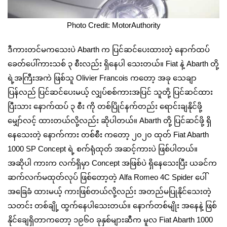
Photo Credit: MotorAuthority
ဒီကားတင်မကသေးပဲ Abarth က ပြင်ဆင်ပေးထားတဲ့ နောက်ထပ်
ခေတ်ပေါ်ကားသစ် ၃ စီးလည်း ရှိနေပါ သေးတယ်။ Fiat နဲ့ Abarth တို့
ရဲ့အကြီးအကဲ ဖြစ်သူ Olivier Francois ကတော့ အခု သေချာ
ပြန်လည် ပြင်ဆင်ပေးမယ့် လျှပ်စစ်ကားအပြင် သူတို့ ပြင်ဆင်ထား
ပြီးသား နောက်ထပ် ၃ စီး ကို တစ်ပြိုင်နက်တည်း ရောင်းချနိုင်ဖို့
မျှော်လင့် ထားတယ်လို့လည်း ဆိုပါတယ်။ Abarth တို့ ပြင်ဆင်ဖို့ ရှိ
နေသေးတဲ့ နောက်ကား တစ်စီး ကတော့ ၂၀၂၀ ထုတ် Fiat Abarth
1000 SP Concept ရဲ့ စက်ရုံထုတ် အဆင့်ကားပဲ ဖြစ်ပါတယ်။
အဆိုပါ ကားက လက်ရှိမှာ Concept အဖြစ်ပဲ ရှိနေသေးပြီး ယခင်က
ဆက်လက်မထုတ်လုပ် ဖြစ်တော့တဲ့ Alfa Romeo 4C Spider ပေါ်
အခြေခံ ထားမယ့် ကားဖြစ်တယ်လို့လည်း အတည်မပြုနိုင်သေးတဲ့
သတင်း တစ်ချို့ ထွက်နေပါသေးတယ်။ နောက်တစ်မျိုး အနေနဲ့ ဖြစ်
နိုင်ချေရှိတာကတော့ ၁၉၆၀ ခုနှစ်များဆီက မူလ Fiat Abarth 1000