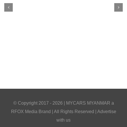
© Copyright 2017 -
2026 |
MYCARS MYANMAR
a
RFOX Media
Brand | All Rights Reserved |
Advertise
with us