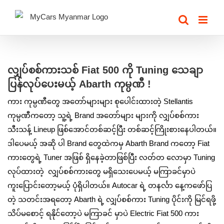
Skip
to
content
View
Larger
လျှပ်စစ်ကားသစ် Fiat 500 ကို Tuning သေချာ
Image
ပြန်လုပ်ပေးမယ့် Abarth ကုမ္ပဏီ !
ကား ကုမ္ပဏီတွေ အတော်များများ စုပေါင်းထားတဲ့ Stellantis
ကုမ္ပဏီကတော့ သူ့ရဲ့ Brand အတော်များ များကို လျှပ်စစ်ကား
သီးသန့် Lineup ဖြစ်အောင်တစ်ဆင့်ပြီး တစ်ဆင့်ကြိုးစားနေပါတယ်။
ဒါပေမယ့် အဆို ပါ Brand တွေထဲကမှ Abarth Brand ကတော့ Fiat
ကားတွေရဲ့ Tuner အဖြစ် ရှိနေခဲ့တာဖြစ်ပြီး လတ်တ လောမှာ Tuning
လုပ်ထားတဲ့ လျှပ်စစ်ကားတွေ မရှိသေးပေမယ့် မကြာခင်မှာပဲ
ကူးပြောင်းတော့မယ့် ပုံရှိပါတယ်။ Autocar ရဲ့ တနင်္လာ နေ့ကဖော်ပြ
တဲ့ သတင်းအရတော့ Abarth ရဲ့ လျှပ်စစ်ကား Tuning ပိုင်းကို မြင်ရဖို့
သိပ်မစောင့် ရနိုင်တော့ပဲ မကြာခင် မှာပဲ Electric Fiat 500 ကား