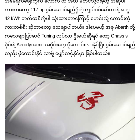
အမေရိကဈေးကွက် လောက် ထဲ အထိ မတင်သွင်းခဲ့တဲ့ အဆိုပါ
ကားကတော့ 117 hp စွမ်းဆောင်ရည်ရှိတဲ့ လျှပ်စစ်မော်တာနဲ့အတူ
42 kWh ဘက်ထရီကိုပါ သုံးထားတာကြောင့် မောင်းလို့ ကောင်းတဲ့
ကားတစ်စီး ဆိုတာတော့ သေချာပါတယ်။ ဒါပေမယ့် အခု Abarth တို့
ကသေချာပြင်ဆင် Tuning လုပ်လာ ဦးမယ်ဆိုရင် တော့ Chassis
ပိုင်းနဲ့ Aerodynamic အပိုင်းတွေ ပိုကောင်းလာနိုင်ပြီး စွမ်းဆောင်ရည်
လည်း ပိုကောင်းနိုင် လာဖို့ မျှော်လင့်နိုင်မှာ ဖြစ်ပါတယ်။