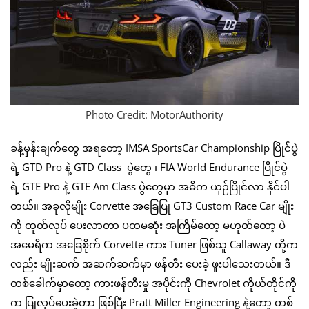
Photo Credit: MotorAuthority
ခန့်မှန်းချက်တွေ အရတော့ IMSA SportsCar Championship ပြိုင်ပွဲ
ရဲ့ GTD Pro နဲ့ GTD Class ပွဲတွေ ၊ FIA World Endurance ပြိုင်ပွဲ
ရဲ့ GTE Pro နဲ့ GTE Am Class ပွဲတွေမှာ အဓိက ယှဉ်ပြိုင်လာ နိုင်ပါ
တယ်။ အခုလိုမျိုး Corvette အခြေပြု GT3 Custom Race Car မျိုး
ကို ထုတ်လုပ် ပေးလာတာ ပထမဆုံး အကြိမ်တော့ မဟုတ်တော့ ပဲ
အမေရိက အခြေစိုက် Corvette ကား Tuner ဖြစ်သူ Callaway တို့က
လည်း မျိုးဆက် အဆက်ဆက်မှာ ဖန်တီး ပေးခဲ့ ဖူးပါသေးတယ်။ ဒီ
တစ်ခေါက်မှာတော့ ကားဖန်တီးမှု အပိုင်းကို Chevrolet ကိုယ်တိုင်ကို
က ပြုလုပ်ပေးခဲ့တာ ဖြစ်ပြီး Pratt Miller Engineering နဲ့တော့ တစ်