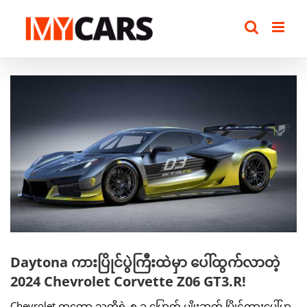
Skip
to
content
View
Larger
Image
Daytona ကားပြိုင်ပွဲကြီးထဲမှာ ပေါ်ထွက်လာတဲ့
2024 Chevrolet Corvette Z06 GT3.R!
Chevrolet ကတော့ သူတို့ရဲ့ ၈ ခု မြောက် မျိုးဆက် ပြိုင်ကားပေါ်မှာ