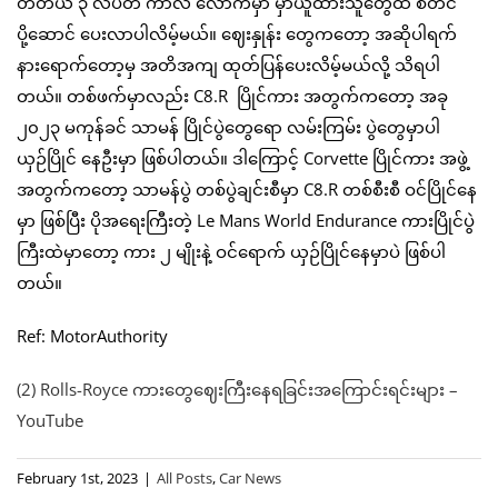
တတိယ ၃ လပတ် ကာလ လောက်မှာ မှာယူထားသူတွေထံ စတင်
ပို့ဆောင် ပေးလာပါလိမ့်မယ်။ ဈေးနှုန်း တွေကတော့ အဆိုပါရက်
နားရောက်တော့မှ အတိအကျ ထုတ်ပြန်ပေးလိမ့်မယ်လို့ သိရပါ
တယ်။ တစ်ဖက်မှာလည်း C8.R ပြိုင်ကား အတွက်ကတော့ အခု
၂၀၂၃ မကုန်ခင် သာမန် ပြိုင်ပွဲတွေရော လမ်းကြမ်း ပွဲတွေမှာပါ
ယှဉ်ပြိုင် နေဦးမှာ ဖြစ်ပါတယ်။ ဒါကြောင့် Corvette ပြိုင်ကား အဖွဲ့
အတွက်ကတော့ သာမန်ပွဲ တစ်ပွဲချင်းစီမှာ C8.R တစ်စီးစီ ဝင်ပြိုင်နေ
မှာ ဖြစ်ပြီး ပိုအရေးကြီးတဲ့ Le Mans World Endurance ကားပြိုင်ပွဲ
ကြီးထဲမှာတော့ ကား ၂ မျိုးနဲ့ ဝင်ရောက် ယှဉ်ပြိုင်နေမှာပဲ ဖြစ်ပါ
တယ်။
Ref: MotorAuthority
(2) Rolls-Royce ကားတွေဈေးကြီးနေရခြင်းအကြောင်းရင်းများ –
YouTube
February 1st, 2023
|
All Posts
,
Car News