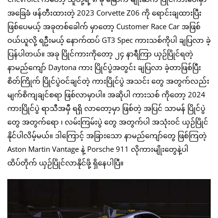
အခြေခံ ဖန်တီးထားတဲ့ 2023 Corvette Z06 ကို ရောင်းချထားပြီး
ဖြစ်ပေမယ့် အခုတစ်ခေါက် မှာတော့ Customer Race Car အဖြစ်
ဝယ်ယူလို့ ရဦးမယ့် နောက်ထပ် GT3 Spec ကားသစ်ကိုပါ ချပြလာ ခဲ့
ပြန်ပါတယ်။ အခု ပြိုင်ကားကိုတော့ ၂၄ နာရီကြာ ယှဉ်ပြိုင်ရတဲ့
နာမည်ကျော် Daytona ကား ပြိုင်ပွဲအတွင်း ချပြလာ ခဲ့တာဖြစ်ပြီး
စိတ်ကြိုက် ပြိုင်ပွဲဝင်ချင်တဲ့ ကားပြိုင်ပွဲ အသင်း တွေ အတွက်လည်း
မျက်စိကျချင်စရာ ဖြစ်လာမှာပါ။ အဆိုပါ ကားသစ် ကိုတော့ 2024
ကားပြိုင်ပွဲ ရာသီအမှီ ရရှိ လာတော့မှာ ဖြစ်တဲ့ အပြင် သာမန် ပြိုင်ပွဲ
တွေ အတွက်ရော ၊ လမ်းကြမ်းပွဲ တွေ အတွက်ပါ အသုံးဝင် ယှဉ်ပြိုင်
နိုင်ပါလိမ့်မယ်။ ဒါကြောင့် အခြားသော နာမည်ကျော်တွေ ဖြစ်ကြတဲ့
Aston Martin Vantage နဲ့ Porsche 911 လိုကားမျိုးတွေနဲ့ပါ
ထိပ်တိုက် ယှဉ်ပြိုင်လာနိုင်ဖို့ ရှိနေပါပြီ။