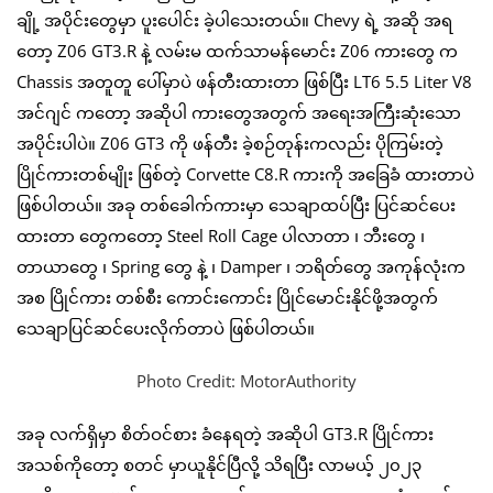
ချို့ အပိုင်းတွေမှာ ပူးပေါင်း ခဲ့ပါသေးတယ်။ Chevy ရဲ့ အဆို အရ
တော့ Z06 GT3.R နဲ့ လမ်းမ ထက်သာမန်မောင်း Z06 ကားတွေ က
Chassis အတူတူ ပေါ်မှာပဲ ဖန်တီးထားတာ ဖြစ်ပြီး LT6 5.5 Liter V8
အင်ဂျင် ကတော့ အဆိုပါ ကားတွေအတွက် အရေးအကြီးဆုံးသော
အပိုင်းပါပဲ။ Z06 GT3 ကို ဖန်တီး ခဲ့စဉ်တုန်းကလည်း ပိုကြမ်းတဲ့
ပြိုင်ကားတစ်မျိုး ဖြစ်တဲ့ Corvette C8.R ကားကို အခြေခံ ထားတာပဲ
ဖြစ်ပါတယ်။ အခု တစ်ခေါက်ကားမှာ သေချာထပ်ပြီး ပြင်ဆင်ပေး
ထားတာ တွေကတော့ Steel Roll Cage ပါလာတာ ၊ ဘီးတွေ ၊
တာယာတွေ ၊ Spring တွေ နဲ့ ၊ Damper ၊ ဘရိတ်တွေ အကုန်လုံးက
အစ ပြိုင်ကား တစ်စီး ကောင်းကောင်း ပြိုင်မောင်းနိုင်ဖို့အတွက်
သေချာပြင်ဆင်ပေးလိုက်တာပဲ ဖြစ်ပါတယ်။
Photo Credit: MotorAuthority
အခု လက်ရှိမှာ စိတ်ဝင်စား ခံနေရတဲ့ အဆိုပါ GT3.R ပြိုင်ကား
အသစ်ကိုတော့ စတင် မှာယူနိုင်ပြီလို့ သိရပြီး လာမယ့် ၂၀၂၃