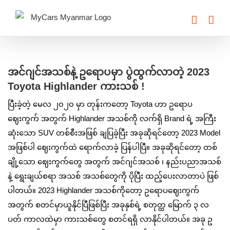
Skip
to
content
View
Larger
အင်ဂျင်အသစ်နဲ့ ဥရောပမှာ ပွဲထွက်လာတဲ့ 2023
Image
Toyota Highlander ကားသစ် !
ပြီးခဲ့တဲ့ မေလ ၂၀၂၀ မှာ တုန်းကတော့ Toyota ဟာ ဥရောပ
ဈေးကွက် အတွက် Highlander အသစ်ကို လက်ရှိ Brand ရဲ့ အကြီး
ဆုံးသော SUV တစ်စီးအဖြစ် ချပြခဲ့ပြီး အခုဆိုရင်တော့ 2023 Model
အဖြစ်ပါ ဈေးကွက်ထဲ ရောက်လာခဲ့ ပြန်ပါပြီ။ အခုဆိုရင်တော့ တစ်
ချို့သော ဈေးကွက်တွေ အတွက် အင်ဂျင်အသစ် ၊ နည်းပညာအသစ်
နဲ့ ရွေးချယ်စရာ အသစ် အသစ်တွေကို ပိုပြီး ထည့်ပေးလာတာပဲ ဖြစ်
ပါတယ်။ 2023 Highlander အသစ်ကိုတော့ ဥရောပဈေးကွက်
အတွက် စတင်မှာယူနိုင်ပြီဖြစ်ပြီး အခုနှစ်ရဲ့ စတုတ္ထ မြောက် ၃ လ
ပတ် ကာလထဲမှာ ကားသစ်တွေ စတင်ရရှိ လာနိုင်ပါတယ်။ အခု ဥ