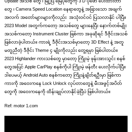
Update အသစ် တွေ ၊ မြို့ပြ မြေပုံတွေကို 3 D ပုံဖော် ပေးထားတာ
တွေ ၊ Camera Speed Location နေရာတွေနဲ့ အခြားသော အချက်
အလက် အတော်များများကိုလည်း အသုံးဝင်ဝင် ပြသလာနိုင် ပါပြီ။
2023 Model အတွက်ကတော့ အသစ်တွေ များနေပြီး နောက်တစ်မျိုး
အသစ်ကတော့ Instrument Cluster ဖြစ်ကာ အခုဆိုရင် ဒီဇိုင်းအသစ်
ဖြစ်လာခဲ့ပါတယ်။ ကားရဲ့ ဒီဇိုင်းအသစ်မှာတော့ 3D Effect နဲ့ အတူ
မတူညီတဲ့ ဒီဇိုင်း Theme ၄ မျိုးကိုလည်း တွေ့ရမှာ ဖြစ်ပါတယ်။
2023 Highlander ကားသစ်တွေ မှာတော့ ကြိုးမဲ့ ဖုန်းအားသွင်း စနစ်
တွေအပြင် Apple CarPlay စနစ်ကိုပါ ကြိုးမဲ့ ဖန်တီး ပေးလိုက်ပါပြီ။
ဒါပေမယ့် Android Auto စနစ်ကတော့ ကြိုးနဲ့ချိတ်ရဦးမှာ ဖြစ်ကာ
ကားကို အဝေးကနေ Lock Unlock လုပ်တာတွေနဲ့ မီးအဖွင့်အပိတ်
တွေကို အဝေးကနေကို ထိန်းချုပ်လာနိုင်ခဲ့ပြီပဲ ဖြစ်ပါတယ်။
Ref: motor 1.com