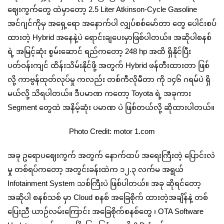
ဈေးကွက်တွေ ထဲမှာတော့ 2.5 Liter Atkinson-Cycle Gasoline
အင်ဂျင်ကိုမှ အရှေ့ရော အနောက်ပါ လျှပ်စစ်မော်တာ တွေ ပေါင်းစပ်
ထားတဲ့ Hybrid အနေနဲ့ပဲ ရောင်းချပေးမှာဖြစ်ပါတယ်။ အဆိုပါစနစ်
ရဲ့ အမြင့်ဆုံး စွမ်းဆောင် ရည်ကတော့ 248 hp အထိ ရှိနိုင်ပြီး
ပတ်ဝန်းကျင် ထိန်းသိမ်းနိုင်ဖို့ အတွက် Hybrid ဖန်တီးထားတာ ဖြစ်
လို့ ကာဗွန်ထုတ်လုပ်မှု ကလည်း တစ်ကီလိုမီတာ ကို ၁၄၆ ဂရမ်ပဲ ရှိ
မယ်လို့ သိရပါတယ်။ ဒီပမာဏ ကတော့ Toyota ရဲ့ အခုကား
Segment တွေထဲ အနိမ့်ဆုံး ပမာဏ ပဲ ဖြစ်တယ်လို့ ဆိုထားပါတယ်။
Photo Credit: motor 1.com
အခု ဥရောပဈေးကွက် အတွက် နောက်ထပ် အရေးကြီးတဲ့ ပြောင်းလဲ
မှု တစ်ရပ်ကတော့ အတွင်းခန်းထဲက ၁၂.၃ လက်မ အရွယ်
Infotainment System သစ်ကြီးပဲ ဖြစ်ပါတယ်။ အခု ဆိုရင်တော့
အဆိုပါ စနစ်သစ် မှာ Cloud စနစ် အခြေစိုက် ထားတဲ့အချိန်နဲ့ တစ်
ပြေးညီ ယာဉ်လမ်းကြောင်း အခြေစိုက်စနစ်တွေ ၊ OTA Software