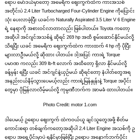
ရောပ မော်ဒယ်မှာတော့ အမေရိက ဈေးကွက်ထဲက ကားအသစ်
အတိုင်းပဲ 2.4 Liter Turbocharged Four-Cylinder Engine ကိုပြောင်း
သုံး ပေးလာခဲ့ပြီး ယခင်က Naturally Aspirated 3.5 Liter V 6 Engine
ရဲ့ နေရာကို အစားဝင်လာတာလည်း ဖြစ်ပါတယ်။ Toyota ကတော့
အဆိုပါ အင်ဂျင်အသစ်နဲ့ ဆိုရင် 269 hp အထိ စွမ်းဆောင်နိုင်မယ်လို့
သိရပြီး ယခင် အမေရိက ဈေးကွက်ထဲက ကားထက် 4 hp ကို ပိုပြီး
များလာဦးမယ်လို့ ဆိုထား ပါတယ်။ ဒါ့အပြင် ကားရဲ့ Torque
ပမာဏ ကလည်း 309 lb-ft လောက် အထိတော့ ရှိလာ နိုင်မယ်လို့
ခန့်မှန်း ရပြီး ယခင် အင်ဂျင်နဲ့ယှဉ်မယ် ဆိုရင်တော့ နံပါတ်တွေအရ
အနည်းငယ်နိမ့်သွားပေမယ့်လည်း ကားရဲ့မြန်နှုန်းနဲ့ Torque အပိုင်း
တွေမှာ ပိုမြန်လာလိမ့်မယ်လို့ ကုမ္ပဏီဘက်က အာမခံ ထားပါတယ်။
Photo Credit: motor 1.com
ဒါပေမယ့် ဥရောပ ဈေးကွက် ထဲကဝယ်ယူ ချင်သူတွေအဖို့ စိတ်မ
ကောင်းစရာ တစ်ချက်ကတော့အဆိုပါ 2.4 Liter Engine အသစ်ကို ဥ
ရောပ အရှေ့ပိုင်းမှာပဲ ရနိုင်မှာဖြစ်ပြီး ဥရောပ အနောက်ဘက်ပိုင်း